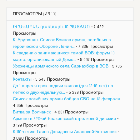
ПРОСМОТРЫ (ИЗ 10)
ԻՐԱՎԱԲԱՆ դառնալու 10 ՊԱՏՃԱՌ
- 7 422
Просмотры
К. Арутюнян. Список Воинов-армян, погибших в
героической Обороне Ленин...
- 7 336 Просмотры
К сведению занимающихся темой ВОВ: форум 13
марта, организованный Домо...
- 5 997 Просмотры
Уроженцы армянского села Сарнахбюр в ВОВ
- 5 735
Просмотры
Контакты
- 5 543 Просмотры
До 1 апреля срок подачи заявок (для 13-18 лет) на
летнюю двухнедельную...
- 5 239 Просмотры
Список погибших армян бойцов СВО на 13 февраля
-
4 956 Просмотры
Битва за Волчанск
- 4 231 Просмотры
Армяне в 320-ой Енакиевской стрелковой дивизии
-
3 199 Просмотры
К 110-летию Гаянэ Давидовны Анановой-Ботвинник
-
3 080 Просмотры