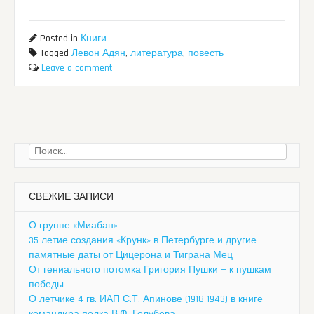
Posted in
Книги
Tagged
Левон Адян
,
литература
,
повесть
Leave a comment
Найти:
СВЕЖИЕ ЗАПИСИ
О группе «Миабан»
35-летие создания «Крунк» в Петербурге и другие
памятные даты от Цицерона и Тиграна Мец
От гениального потомка Григория Пушки — к пушкам
победы
О летчике 4 гв. ИАП С.Т. Апинове (1918-1943) в книге
командира полка В.Ф. Голубева