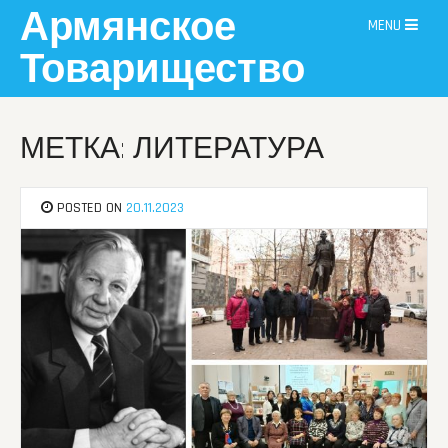
Skip
Армянское
MENU
to
content
Товарищество
МЕТКА: ЛИТЕРАТУРА
POSTED ON
20.11.2023