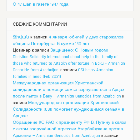
О 47 шап в газете 1947 года
СВЕЖИЕ КОММЕНТАРИИ
Ջիվան
к записи
4 января юбилей у двух старожилов
общины Петербурга. В сумме 130 лет
Цовинар
к записи
Защищено: С Новым годом!
Christian Solidarity International about help to the family of
those who returned to Artsakh after torture in Baku – Armenian
Genocide from Azerbaijan
к записи
CSI helps Armenian
families in need (Feb 2021)
Международная организация Христианской
солидарности о помощи семье вернувшегося в Арцах
после пыток в Баку — Armenian Genocide from Azerbaijan
к
записи
Международная организация Христианской
Солидарности (CSI) помогает нуждающимся семьям в
Арцахе
Обращение КС РАО к президенту РФ В. Путину в связи
с актом вооружённой агрессии Азербайджана против
Армении — Armenian Genocide from Azerbaijan
к записи