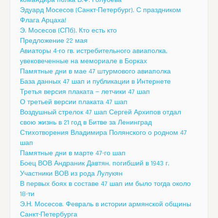
Эдуард Мосесов (Санкт-Петербург). С праздником
Флага Арцаха!
Э. Мосесов (СПб). Кто есть кто
Предложение 22 мая
Авиаторы 4-го гв. истребительного авиаполка,
увековеченные на мемориале в Борках
Памятные дни в мае 47 штурмового авиаполка
База данных 47 шап и публикации в Интернете
Третья версия плаката — летчики 47 шап
О третьей версии плаката 47 шап
Воздушный стрелок 47 шап Сергей Архипов отдал
свою жизнь в 21 год в Битве за Ленинград
Стихотворения Владимира Полянского о родном 47
шап
Памятные дни в марте 47-го шап
Боец ВОВ Андраник Давтян, погибший в 1943 г.
Участники ВОВ из рода Лулукян
В первых боях в составе 47 шап им было тогда около
18-ти
Э.Н. Мосесов. Февраль в истории армянской общины
Санкт-Петербурга