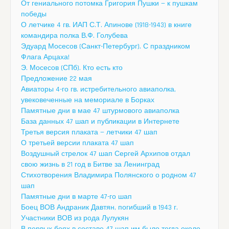
От гениального потомка Григория Пушки — к пушкам
победы
О летчике 4 гв. ИАП С.Т. Апинове (1918-1943) в книге
командира полка В.Ф. Голубева
Эдуард Мосесов (Санкт-Петербург). С праздником
Флага Арцаха!
Э. Мосесов (СПб). Кто есть кто
Предложение 22 мая
Авиаторы 4-го гв. истребительного авиаполка,
увековеченные на мемориале в Борках
Памятные дни в мае 47 штурмового авиаполка
База данных 47 шап и публикации в Интернете
Третья версия плаката — летчики 47 шап
О третьей версии плаката 47 шап
Воздушный стрелок 47 шап Сергей Архипов отдал
свою жизнь в 21 год в Битве за Ленинград
Стихотворения Владимира Полянского о родном 47
шап
Памятные дни в марте 47-го шап
Боец ВОВ Андраник Давтян, погибший в 1943 г.
Участники ВОВ из рода Лулукян
В первых боях в составе 47 шап им было тогда около