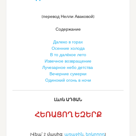
(перевод Нелли Аваковой)
Содержание
Далеко в горах
Осенние холода
В то далёкое лето
Извечное возвращение
Лучезарное небо детства
Вечерние сумерки
Одинокий огонь в ночи
Լևոն ԱԴՅԱՆ
ՀԵՌԱՑՈՂ ԵԶԵՐՔ
(Վեպ՝ 2 մասից:
առաջին
,
երկրորդ
)