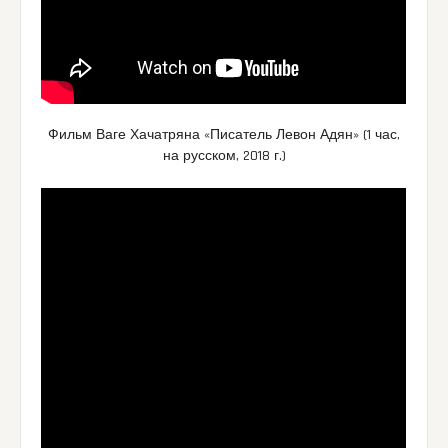
Фильм Ваге Хачатряна «Писатель Левон Адян» (1 час,
на русском, 2018 г.)