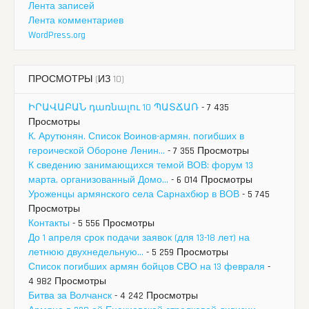
Лента записей
Лента комментариев
WordPress.org
ПРОСМОТРЫ (ИЗ 10)
ԻՐԱՎԱԲԱՆ դառնալու 10 ՊԱՏՃԱՌ
- 7 435
Просмотры
К. Арутюнян. Список Воинов-армян, погибших в
героической Обороне Ленин...
- 7 355 Просмотры
К сведению занимающихся темой ВОВ: форум 13
марта, организованный Домо...
- 6 014 Просмотры
Уроженцы армянского села Сарнахбюр в ВОВ
- 5 745
Просмотры
Контакты
- 5 556 Просмотры
До 1 апреля срок подачи заявок (для 13-18 лет) на
летнюю двухнедельную...
- 5 259 Просмотры
Список погибших армян бойцов СВО на 13 февраля
-
4 982 Просмотры
Битва за Волчанск
- 4 242 Просмотры