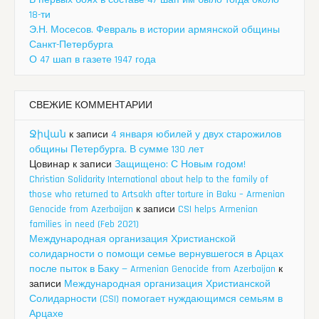
18-ти
Э.Н. Мосесов. Февраль в истории армянской общины
Санкт-Петербурга
О 47 шап в газете 1947 года
СВЕЖИЕ КОММЕНТАРИИ
Ջիվան
к записи
4 января юбилей у двух старожилов
общины Петербурга. В сумме 130 лет
Цовинар
к записи
Защищено: С Новым годом!
Christian Solidarity International about help to the family of
those who returned to Artsakh after torture in Baku – Armenian
Genocide from Azerbaijan
к записи
CSI helps Armenian
families in need (Feb 2021)
Международная организация Христианской
солидарности о помощи семье вернувшегося в Арцах
после пыток в Баку — Armenian Genocide from Azerbaijan
к
записи
Международная организация Христианской
Солидарности (CSI) помогает нуждающимся семьям в
Арцахе