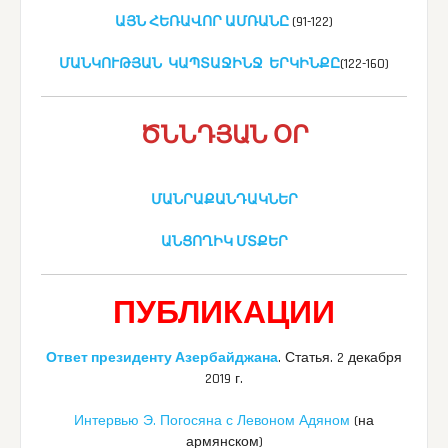
ԱՅՆ ՀԵՌԱՎՈՐ ԱՄՌԱՆԸ
(91-122)
ՄԱՆԿՈՒԹՅԱՆ ԿԱՊՏԱՋԻՆՋ ԵՐԿԻՆՔԸ
(122-160)
ԾՆՆԴՅԱՆ ՕՐ
ՄԱՆՐԱՔԱՆԴԱԿՆԵՐ
ԱՆՑՈՂԻԿ ՄՏՔԵՐ
ПУБЛИКАЦИИ
Ответ президенту Азербайджана
. Статья. 2 декабря
2019 г.
Интервью Э. Погосяна с Левоном Адяном
(на
армянском)