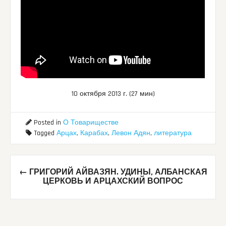
10 октября 2013 г. (27 мин)
Posted in
О Товариществе
Tagged
Арцах
,
Карабах
,
Левон Адян
,
литература
Post
←
ГРИГОРИЙ АЙВАЗЯН. УДИНЫ, АЛБАНСКАЯ
navigation
ЦЕРКОВЬ И АРЦАХСКИЙ ВОПРОС