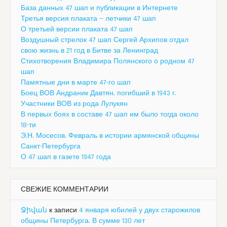
База данных 47 шап и публикации в Интернете
Третья версия плаката — летчики 47 шап
О третьей версии плаката 47 шап
Воздушный стрелок 47 шап Сергей Архипов отдал
свою жизнь в 21 год в Битве за Ленинград
Стихотворения Владимира Полянского о родном 47
шап
Памятные дни в марте 47-го шап
Боец ВОВ Андраник Давтян, погибший в 1943 г.
Участники ВОВ из рода Лулукян
В первых боях в составе 47 шап им было тогда около
18-ти
Э.Н. Мосесов. Февраль в истории армянской общины
Санкт-Петербурга
О 47 шап в газете 1947 года
СВЕЖИЕ КОММЕНТАРИИ
Ջիվան
к записи
4 января юбилей у двух старожилов
общины Петербурга. В сумме 130 лет