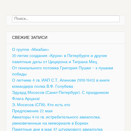
Найти:
СВЕЖИЕ ЗАПИСИ
О группе «Миабан»
35-летие создания «Крунк» в Петербурге и другие
памятные даты от Цицерона и Тиграна Мец
От гениального потомка Григория Пушки — к пушкам
победы
О летчике 4 гв. ИАП С.Т. Апинове (1918-1943) в книге
командира полка В.Ф. Голубева
Эдуард Мосесов (Санкт-Петербург). С праздником
Флага Арцаха!
Э. Мосесов (СПб). Кто есть кто
Предложение 22 мая
Авиаторы 4-го гв. истребительного авиаполка,
увековеченные на мемориале в Борках
Памятные дни в мае 47 штурмового авиаполка