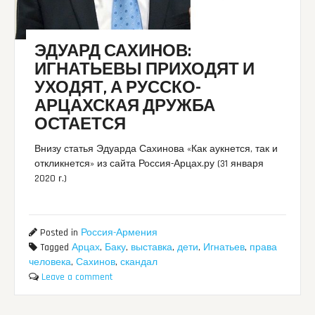
ЭДУАРД САХИНОВ:
ИГНАТЬЕВЫ ПРИХОДЯТ И
УХОДЯТ, А РУССКО-
АРЦАХСКАЯ ДРУЖБА
ОСТАЕТСЯ
Внизу статья Эдуарда Сахинова «Как аукнется, так и
откликнется» из сайта Россия-Арцах.ру (31 января
2020 г.)
Posted in
Россия-Армения
Tagged
Арцах
,
Баку
,
выставка
,
дети
,
Игнатьев
,
права
человека
,
Сахинов
,
скандал
Leave a comment