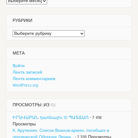
Архивы
РУБРИКИ
Рубрики
МЕТА
Войти
Лента записей
Лента комментариев
WordPress.org
ПРОСМОТРЫ (ИЗ 10)
ԻՐԱՎԱԲԱՆ դառնալու 10 ՊԱՏՃԱՌ
- 7 418
Просмотры
К. Арутюнян. Список Воинов-армян, погибших в
героической Обороне Ленин...
- 7 335 Просмотры