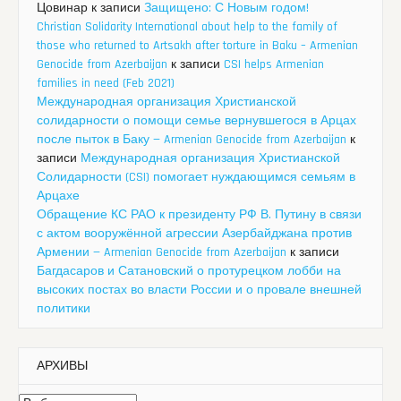
Цовинар
к записи
Защищено: С Новым годом!
Christian Solidarity International about help to the family of
those who returned to Artsakh after torture in Baku – Armenian
Genocide from Azerbaijan
к записи
CSI helps Armenian
families in need (Feb 2021)
Международная организация Христианской
солидарности о помощи семье вернувшегося в Арцах
после пыток в Баку — Armenian Genocide from Azerbaijan
к
записи
Международная организация Христианской
Солидарности (CSI) помогает нуждающимся семьям в
Арцахе
Обращение КС РАО к президенту РФ В. Путину в связи
с актом вооружённой агрессии Азербайджана против
Армении — Armenian Genocide from Azerbaijan
к записи
Багдасаров и Сатановский о протурецком лобби на
высоких постах во власти России и о провале внешней
политики
АРХИВЫ