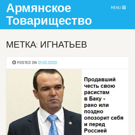
Skip
Армянское
MENU
to
content
Товарищество
МЕТКА: ИГНАТЬЕВ
POSTED ON
01.02.2020