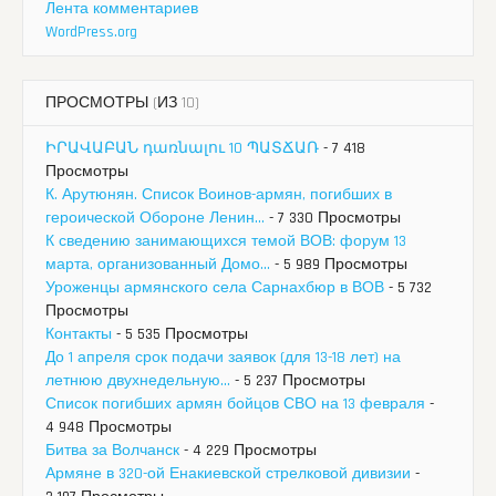
Лента комментариев
WordPress.org
ПРОСМОТРЫ (ИЗ 10)
ԻՐԱՎԱԲԱՆ դառնալու 10 ՊԱՏՃԱՌ
- 7 418
Просмотры
К. Арутюнян. Список Воинов-армян, погибших в
героической Обороне Ленин...
- 7 330 Просмотры
К сведению занимающихся темой ВОВ: форум 13
марта, организованный Домо...
- 5 989 Просмотры
Уроженцы армянского села Сарнахбюр в ВОВ
- 5 732
Просмотры
Контакты
- 5 535 Просмотры
До 1 апреля срок подачи заявок (для 13-18 лет) на
летнюю двухнедельную...
- 5 237 Просмотры
Список погибших армян бойцов СВО на 13 февраля
-
4 948 Просмотры
Битва за Волчанск
- 4 229 Просмотры
Армяне в 320-ой Енакиевской стрелковой дивизии
-