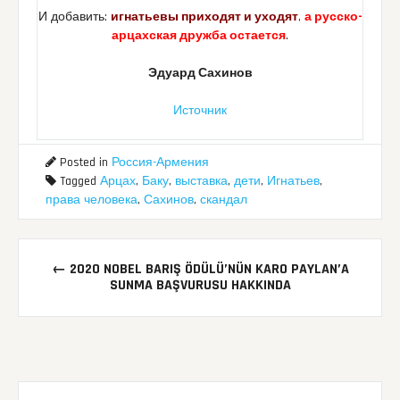
И добавить:
игнатьевы приходят и уходят
,
а русско-
арцахская дружба остается
.
Эдуард Сахинов
Источник
Posted in
Россия-Армения
Tagged
Арцах
,
Баку
,
выставка
,
дети
,
Игнатьев
,
права человека
,
Сахинов
,
скандал
Post
←
2020 NOBEL BARIŞ ÖDÜLÜ’NÜN KARO PAYLAN’A
navigation
SUNMA BAŞVURUSU HAKKINDA