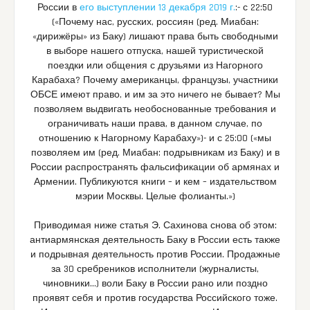
России в
его выступлении 13 декабря 2019 г.
:- с 22:50
(«Почему нас, русских, россиян (ред. Миабан:
«дирижёры» из Баку) лишают права быть свободными
в выборе нашего отпуска, нашей туристической
поездки или общения с друзьями из Нагорного
Карабаха? Почему американцы, французы, участники
ОБСЕ имеют право, и им за это ничего не бывает? Мы
позволяем выдвигать необоснованные требования и
ограничивать наши права, в данном случае, по
отношению к Нагорному Карабаху»)- и с 25:00 («мы
позволяем им (ред. Миабан: подрывникам из Баку) и в
России распространять фальсификации об армянах и
Армении. Публикуются книги – и кем – издательством
мэрии Москвы. Целые фолианты.»)
Приводимая ниже статья Э. Сахинова снова об этом:
антиармянская деятельность Баку в России есть также
и подрывная деятельность против России. Продажные
за 30 сребреников исполнители (журналисты,
чиновники…) воли Баку в России рано или поздно
проявят себя и против государства Российского тоже.