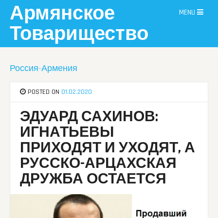
Skip
Армянское
MENU
to
content
Товарищество
Россия-Армения
POSTED ON
01.02.2020
ЭДУАРД САХИНОВ:
ИГНАТЬЕВЫ
ПРИХОДЯТ И УХОДЯТ, А
РУССКО-АРЦАХСКАЯ
ДРУЖБА ОСТАЕТСЯ