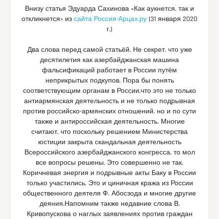
Внизу статья Эдуарда Сахинова «
Как аукнется, так и
откликнется
» из
сайта Россия-Арцах.ру
(31 января 2020
г.)
Два слова перед самой статьёй. Не секрет, что уже
десятилетия как азербайджанская машина
фальсификаций работает в России путём
неприкрытых подкупов. Пора бы понять
соответствующим органам в России,что это не только
антиармянская деятельность и не только подрывная
против российско-армянских отношений, но и по сути
также и антироссийская деятельность. Многие
считают, что поскольку решением Министерства
юстиции закрыта скандальная деятельность
Всероссийского азербайджанского конгресса, то мол
все вопросы решены. Это совершенно не так.
Коричневая энергия и подрывные акты Баку в России
только участились. Это и циничная кража из России
общественного деятеля Ф. Абосзода и многие другие
деяния.Напомним также недавние слова В.
Кривопускова о наглых заявлениях против граждан