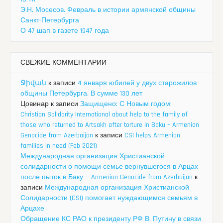
Э.Н. Мосесов. Февраль в истории армянской общины
Санкт-Петербурга
О 47 шап в газете 1947 года
СВЕЖИЕ КОММЕНТАРИИ
Ջիվան
к записи
4 января юбилей у двух старожилов
общины Петербурга. В сумме 130 лет
Цовинар
к записи
Защищено: С Новым годом!
Christian Solidarity International about help to the family of
those who returned to Artsakh after torture in Baku – Armenian
Genocide from Azerbaijan
к записи
CSI helps Armenian
families in need (Feb 2021)
Международная организация Христианской
солидарности о помощи семье вернувшегося в Арцах
после пыток в Баку — Armenian Genocide from Azerbaijan
к
записи
Международная организация Христианской
Солидарности (CSI) помогает нуждающимся семьям в
Арцахе
Обращение КС РАО к президенту РФ В. Путину в связи