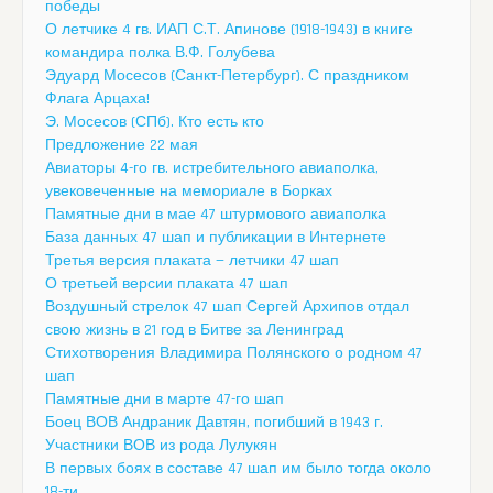
победы
О летчике 4 гв. ИАП С.Т. Апинове (1918-1943) в книге
командира полка В.Ф. Голубева
Эдуард Мосесов (Санкт-Петербург). С праздником
Флага Арцаха!
Э. Мосесов (СПб). Кто есть кто
Предложение 22 мая
Авиаторы 4-го гв. истребительного авиаполка,
увековеченные на мемориале в Борках
Памятные дни в мае 47 штурмового авиаполка
База данных 47 шап и публикации в Интернете
Третья версия плаката — летчики 47 шап
О третьей версии плаката 47 шап
Воздушный стрелок 47 шап Сергей Архипов отдал
свою жизнь в 21 год в Битве за Ленинград
Стихотворения Владимира Полянского о родном 47
шап
Памятные дни в марте 47-го шап
Боец ВОВ Андраник Давтян, погибший в 1943 г.
Участники ВОВ из рода Лулукян
В первых боях в составе 47 шап им было тогда около
18-ти