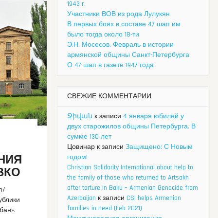
1943 г.
Участники ВОВ из рода Лулукян
В первых боях в составе 47 шап им
было тогда около 18-ти
Э.Н. Мосесов. Февраль в истории
армянской общины Санкт-Петербурга
О 47 шап в газете 1947 года
СВЕЖИЕ КОММЕНТАРИИ
Ջիվան
к записи
4 января юбилей у
двух старожилов общины Петербурга. В
сумме 130 лет
Цовинар
к записи
Защищено: С Новым
НИЯ
годом!
Christian Solidarity International about help to
ВКО
the family of those who returned to Artsakh
after torture in Baku – Armenian Genocide from
n/
Azerbaijan
к записи
CSI helps Armenian
ублики
families in need (Feb 2021)
бан».