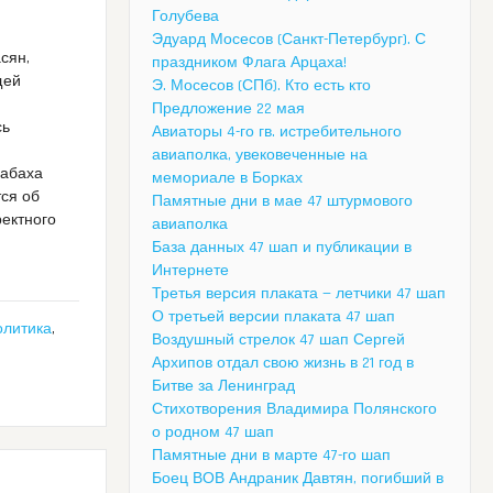
Голубева
Эдуард Мосесов (Санкт-Петербург). С
асян,
праздником Флага Арцаха!
щей
Э. Мосесов (СПб). Кто есть кто
Предложение 22 мая
сь
Авиаторы 4-го гв. истребительного
авиаполка, увековеченные на
рабаха
мемориале в Борках
тся об
Памятные дни в мае 47 штурмового
ректного
авиаполка
База данных 47 шап и публикации в
Интернете
Третья версия плаката — летчики 47 шап
О третьей версии плаката 47 шап
олитика
,
Воздушный стрелок 47 шап Сергей
Архипов отдал свою жизнь в 21 год в
Битве за Ленинград
Стихотворения Владимира Полянского
о родном 47 шап
Памятные дни в марте 47-го шап
Боец ВОВ Андраник Давтян, погибший в