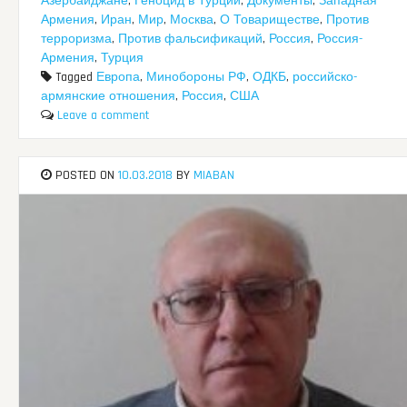
Азербайджане
,
Геноцид в Турции
,
Документы
,
Западная
Армения
,
Иран
,
Мир
,
Москва
,
О Товариществе
,
Против
терроризма
,
Против фальсификаций
,
Россия
,
Россия-
Армения
,
Турция
Tagged
Европа
,
Минобороны РФ
,
ОДКБ
,
российско-
армянские отношения
,
Россия
,
США
Leave a comment
POSTED ON
10.03.2018
BY
MIABAN