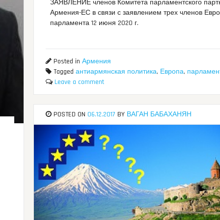
ЗАЯВЛЕНИЕ членов Комитета парламентского парт
Армения-ЕС в связи с заявлением трех членов Евр
парламента 12 июня 2020 г.
Posted in
Армения
Tagged
антиармянская политика
,
Европа
,
парламен
Leave a comment
POSTED ON
06.12.2017
BY
ВАГАН БАБАХАНЯН
е