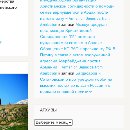
Международная организация
нерства
Христианской солидарности о помощи
опейского
семье вернувшегося в Арцах после
пыток в Баку — Armenian Genocide from
Azerbaijan
к записи
Международная
организация Христианской
Солидарности (CSI) помогает
т
нуждающимся семьям в Арцахе
Обращение КС РАО к президенту РФ В.
Путину в связи с актом вооружённой
агрессии Азербайджана против
Армении — Armenian Genocide from
Azerbaijan
к записи
Багдасаров и
Сатановский о протурецком лобби на
высоких постах во власти России и о
провале внешней политики
АРХИВЫ
Архивы