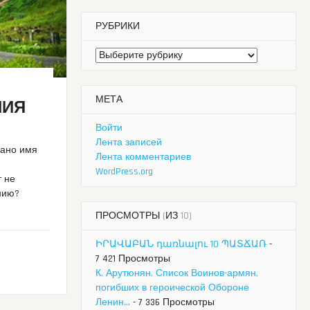
РУБРИКИ
Рубрики
МЕТА
НИЯ
Войти
Лента записей
сано имя
Лента комментариев
WordPress.org
т не
нию?
ПРОСМОТРЫ (ИЗ 10)
ԻՐԱՎԱԲԱՆ դառնալու 10 ՊԱՏՃԱՌ
-
7 421 Просмотры
К. Арутюнян. Список Воинов-армян,
погибших в героической Обороне
Ленин...
- 7 336 Просмотры