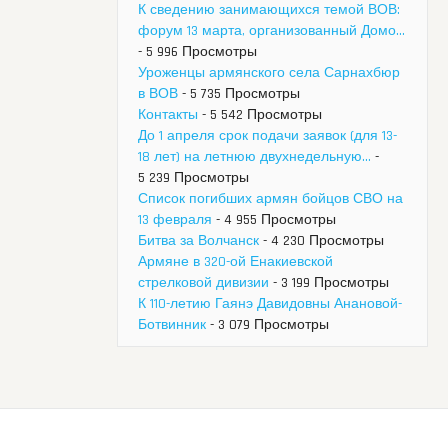
К сведению занимающихся темой ВОВ:
форум 13 марта, организованный Домо...
- 5 996 Просмотры
Уроженцы армянского села Сарнахбюр
в ВОВ
- 5 735 Просмотры
Контакты
- 5 542 Просмотры
До 1 апреля срок подачи заявок (для 13-
18 лет) на летнюю двухнедельную...
-
5 239 Просмотры
Список погибших армян бойцов СВО на
13 февраля
- 4 955 Просмотры
Битва за Волчанск
- 4 230 Просмотры
Армяне в 320-ой Енакиевской
стрелковой дивизии
- 3 199 Просмотры
К 110-летию Гаянэ Давидовны Анановой-
Ботвинник
- 3 079 Просмотры