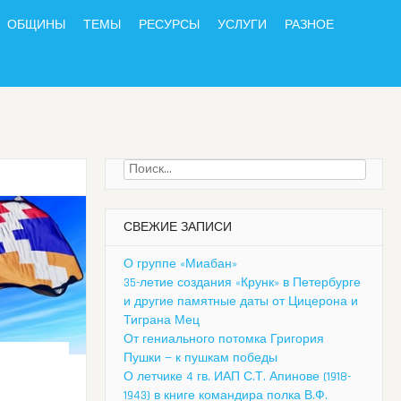
ОБЩИНЫ
ТЕМЫ
РЕСУРСЫ
УСЛУГИ
РАЗНОЕ
Найти:
СВЕЖИЕ ЗАПИСИ
О группе «Миабан»
35-летие создания «Крунк» в Петербурге
и другие памятные даты от Цицерона и
Тиграна Мец
От гениального потомка Григория
Пушки — к пушкам победы
О летчике 4 гв. ИАП С.Т. Апинове (1918-
1943) в книге командира полка В.Ф.