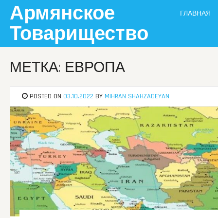
Skip
Армянское
ГЛАВНАЯ
to
content
Товарищество
МЕТКА: ЕВРОПА
POSTED ON
03.10.2022
BY
MIHRAN SHAHZADEYAN