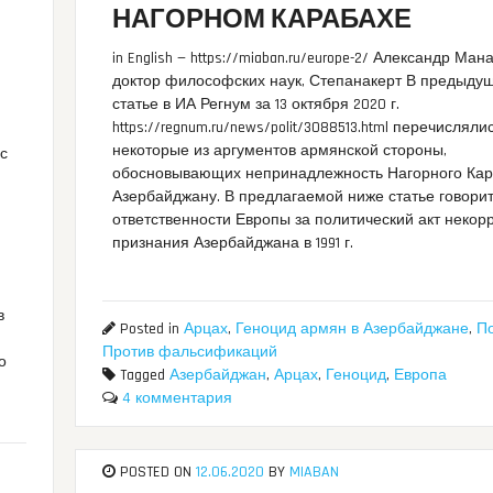
НАГОРНОМ КАРАБАХЕ
in English — https://miaban.ru/europe-2/ Александр Ман
доктор философских наук, Степанакерт В предыду
статье в ИА Регнум за 13 октября 2020 г.
https://regnum.ru/news/polit/3088513.html перечисляли
некоторые из аргументов армянской стороны,
 с
обосновывающих непринадлежность Нагорного Ка
Азербайджану. В предлагаемой ниже статье говори
ответственности Европы за политический акт некор
признания Азербайджана в 1991 г.
в
Posted in
Арцах
,
Геноцид армян в Азербайджане
,
П
Против фальсификаций
о
Tagged
Азербайджан
,
Арцах
,
Геноцид
,
Европа
4 комментария
POSTED ON
12.06.2020
BY
MIABAN