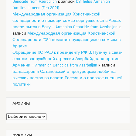
Genocide from Azerbaijan
к записи
CSI helps Armenian
families in need (Feb 2021)
Международная организация Христианской
солидарности о помощи семье вернувшегося в Арцах
после пыток в Баку — Armenian Genocide from Azerbaijan
к
записи
Международная организация Христианской
Солидарности (CSI) помогает нуждающимся семьям в
Арцахе
Обращение КС РАО к президенту РФ В. Путину в связи
с актом вооружённой агрессии Азербайджана против
Армении — Armenian Genocide from Azerbaijan
к записи
Багдасаров и Сатановский о протурецком лобби на
высоких постах во власти России и о провале внешней
политики
АРХИВЫ
Архивы