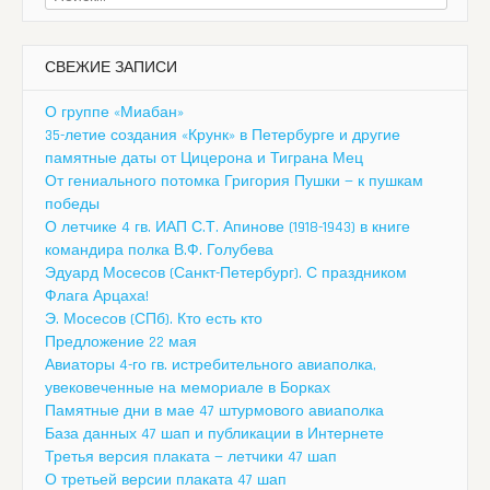
СВЕЖИЕ ЗАПИСИ
О группе «Миабан»
35-летие создания «Крунк» в Петербурге и другие
памятные даты от Цицерона и Тиграна Мец
От гениального потомка Григория Пушки — к пушкам
победы
О летчике 4 гв. ИАП С.Т. Апинове (1918-1943) в книге
командира полка В.Ф. Голубева
Эдуард Мосесов (Санкт-Петербург). С праздником
Флага Арцаха!
Э. Мосесов (СПб). Кто есть кто
Предложение 22 мая
Авиаторы 4-го гв. истребительного авиаполка,
увековеченные на мемориале в Борках
Памятные дни в мае 47 штурмового авиаполка
База данных 47 шап и публикации в Интернете
Третья версия плаката — летчики 47 шап
О третьей версии плаката 47 шап