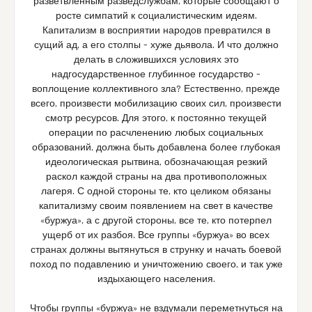
разветвленным разведслужбам, которые сообщают о
росте симпатий к социалистическим идеям.
Капитализм в восприятии народов превратился в
сущий ад, а его столпы – хуже дьявола. И что должно
делать в сложившихся условиях это
надгосударственное глубинное государство –
воплощение коллективного зла? Естественно, прежде
всего, произвести мобилизацию своих сил, произвести
смотр ресурсов. Для этого, к постоянно текущей
операции по расчленению любых социальных
образований, должна быть добавлена более глубокая
идеологическая рытвина, обозначающая резкий
раскол каждой страны на два противоположных
лагеря. С одной стороны те, кто целиком обязаны
капитализму своим появлением на свет в качестве
«буржуа», а с другой стороны, все те, кто потерпел
ущерб от их разбоя. Все группы «буржуа» во всех
странах должны вытянуться в струнку и начать боевой
поход по подавлению и уничтожению своего, и так уже
издыхающего населения.
Чтобы группы «буржуа» не вздумали переметнуться на