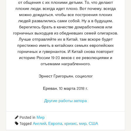
от общения с их плохими детьми. То, что делают
плохие люди, всегда идет плохо. Вот почему, всегда
можно дождаться, чтобы все построения плохих
людей развалились сами собой. Ну а в будущем,
берегитесь брать в качестве домработников или
горничных выходцев из обедневших семей олигархов.
Лучше отправляйте их в Китай, там вскоре будет
престижно иметь в китайских семьях европейских
горничных и гувернанток. И Китай снова повторит
историю России 19-20 веков с ее революциями и
отъемами награбленного.
Эрнест Григорьян, социолог
Ереван, 10 марта 2018 г.
Другие работы автора
Posted in
Мир
Tagged
Англий
,
Европа
,
кризис
,
мир
,
США