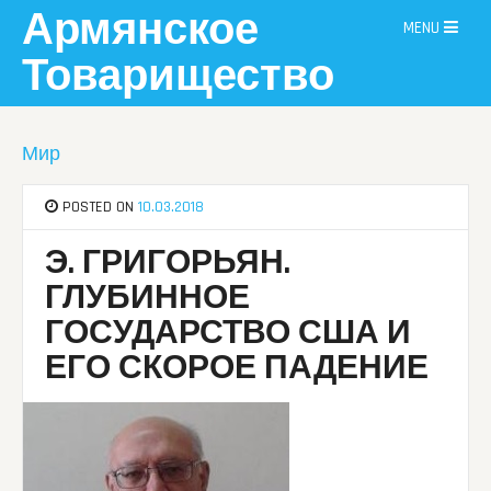
Skip
Армянское
MENU
to
content
Товарищество
Мир
POSTED ON
10.03.2018
Э. ГРИГОРЬЯН.
ГЛУБИННОЕ
ГОСУДАРСТВО США И
ЕГО СКОРОЕ ПАДЕНИЕ