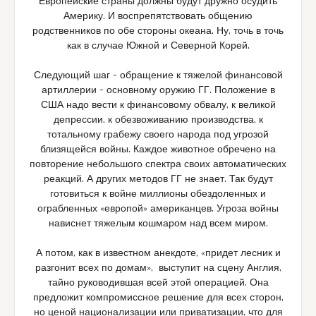
Европейские страны должны будут дружно осудить
Америку. И воспрепятствовать общению
родственников по обе стороны океана. Ну, точь в точь
как в случае Южной и Северной Корей.
Следующий шаг – обращение к тяжелой финансовой
артиллерии – основному оружию ГГ. Положение в
США надо вести к финансовому обвалу, к великой
депрессии, к обезвоживанию производства, к
тотальному грабежу своего народа под угрозой
близящейся войны. Каждое животное обречено на
повторение небольшого спектра своих автоматических
реакций. А других методов ГГ не знает. Так будут
готовиться к войне миллионы обездоленных и
ограбленных «европой» американцев. Угроза войны
нависнет тяжелым кошмаром над всем миром.
А потом, как в известном анекдоте, «придет лесник и
разгонит всех по домам», выступит на сцену Англия,
тайно руководившая всей этой операцией. Она
предложит компромиссное решение для всех сторон,
но ценой национализации или приватизации, что для