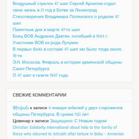
Воздушный стрелок 47 шап Сергей Архипов отдал
свою жизнь в 21 год в Битве за Ленинград
Стихотворения Владимира Полянского о родном 47
шап
Памятные дни в марте 47-го шап
Боец ВОВ Андраник Давтян, погибший в 1943 г.
Участники ВОВ из рода Лулукян
В первых боях в составе 47 шап им было тогда около
18-ти
Э.Н. Мосесов. Февраль в истории армянской общины
Санкт-Петербурга
О 47 шап в газете 1947 года
СВЕЖИЕ КОММЕНТАРИИ
Ջիվան
к записи
4 января юбилей у двух старожилов
общины Петербурга. В сумме 130 лет
Цовинар
к записи
Защищено: С Новым годом!
Christian Solidarity International about help to the family of
those who returned to Artsakh after torture in Baku – Armenian