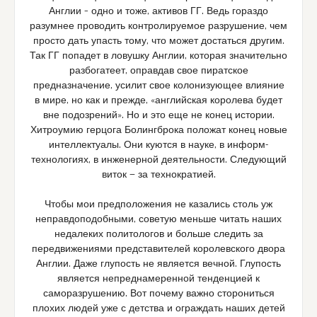
Англии – одно и тоже, активов ГГ. Ведь гораздо
разумнее проводить контролируемое разрушение, чем
просто дать упасть тому, что может достаться другим.
Так ГГ попадет в ловушку Англии, которая значительно
разбогатеет, оправдав свое пиратское
предназначение, усилит свое колонизующее влияние
в мире, но как и прежде, «английская королева будет
вне подозрений». Но и это еще не конец истории.
Хитроумию герцога Болингброка положат конец новые
интеллектуалы. Они куются в науке, в информ-
технологиях, в инженерной деятельности. Следующий
виток — за технократией.
Чтобы мои предположения не казались столь уж
неправдоподобными, советую меньше читать наших
недалеких политологов и больше следить за
передвижениями представителей королевского двора
Англии. Даже глупость не является вечной. Глупость
является непреднамеренной тенденцией к
саморазрушению. Вот почему важно сторониться
плохих людей уже с детства и ограждать наших детей