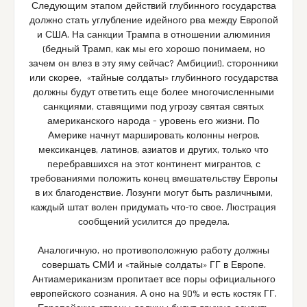
Следующим этапом действий глубинного государства
должно стать углубление идейного рва между Европой
и США. На санкции Трампа в отношении алюминия
(бедный Трамп, как мы его хорошо понимаем, но
зачем он влез в эту яму сейчас? Амбиции!), сторонники
или скорее, «тайные солдаты» глубинного государства
должны будут ответить еще более многочисленными
санкциями, ставящими под угрозу святая святых
американского народа – уровень его жизни. По
Америке начнут маршировать колонны негров,
мексиканцев, латинов, азиатов и других, только что
перебравшихся на этот континент мигрантов, с
требованиями положить конец вмешательству Европы
в их благоденствие. Лозунги могут быть различными,
каждый штат волен придумать что-то свое. Люстрация
сообщений усилится до предела.
Аналогичную, но противоположную работу должны
совершать СМИ и «тайные солдаты» ГГ в Европе.
Антиамериканизм пропитает все поры официального
европейского сознания. А оно на 90% и есть костяк ГГ.