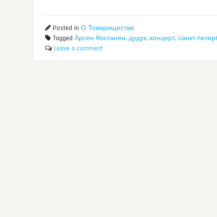
Posted in
О Товариществе
Tagged
Арсен Костанян
,
дудук
,
концерт
,
санкт-петер
Leave a comment