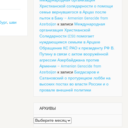
Международная организация
Христианской солидарности о помощи
семье вернувшегося в Арцах после
пыток в Баку — Armenian Genocide from
бург
,
шви
Azerbaijan
к записи
Международная
организация Христианской
Солидарности (CSI) помогает
нуждающимся семьям в Арцахе
Обращение КС РАО к президенту РФ В.
Путину в связи с актом вооружённой
агрессии Азербайджана против
Армении — Armenian Genocide from
Azerbaijan
к записи
Багдасаров и
Сатановский о протурецком лобби на
высоких постах во власти России и о
провале внешней политики
АРХИВЫ
Архивы