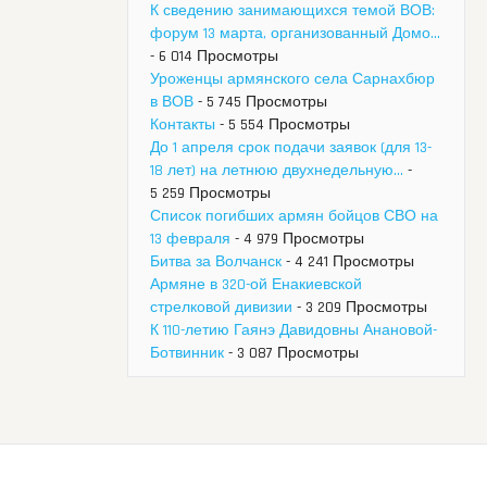
К сведению занимающихся темой ВОВ:
форум 13 марта, организованный Домо...
- 6 014 Просмотры
Уроженцы армянского села Сарнахбюр
в ВОВ
- 5 745 Просмотры
Контакты
- 5 554 Просмотры
До 1 апреля срок подачи заявок (для 13-
18 лет) на летнюю двухнедельную...
-
5 259 Просмотры
Список погибших армян бойцов СВО на
13 февраля
- 4 979 Просмотры
Битва за Волчанск
- 4 241 Просмотры
Армяне в 320-ой Енакиевской
стрелковой дивизии
- 3 209 Просмотры
К 110-летию Гаянэ Давидовны Анановой-
Ботвинник
- 3 087 Просмотры