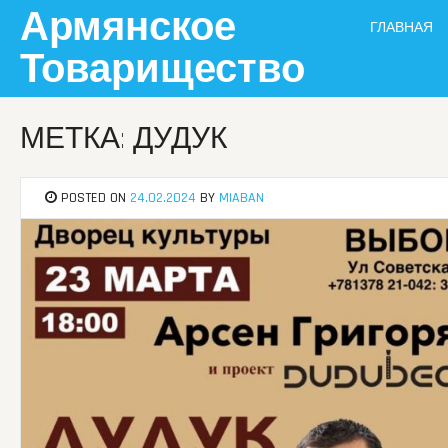
Skip
Армянское
ГЛАВНАЯ
to
content
Товарищество
МЕТКА: ДУДУК
POSTED ON
24.02.2024
BY
MIABAN