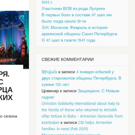
1943 г.
Участники ВОВ из рода Лулукян
В первых боях в составе 47 шап им
было тогда около 18-ти
Э.Н. Мосесов. Февраль в истории
армянской общины Санкт-Петербурга
О 47 шап в газете 1947 года
СВЕЖИЕ КОММЕНТАРИИ
Ջիվան
к записи
4 января юбилей у
РЯ.
двух старожилов общины Петербурга. В
С
сумме 130 лет
РЦА
Цовинар
к записи
Защищено: С Новым
КИХ
годом!
Christian Solidarity International about help to
the family of those who returned to Artsakh
after torture in Baku – Armenian Genocide from
го сезона
Azerbaijan
к записи
CSI helps Armenian
families in need (Feb 2021)