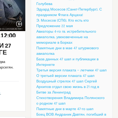
Голубева
Эдуард Мосесов (Санкт-Петербург). С
праздником Флага Арцаха!
Э. Мосесов (СПб). Кто есть кто
Предложение 22 мая
Авиаторы 4-го гв. истребительного
авиаполка, увековеченные на
мемориале в Борках
И 27
Памятные дни в мае 47 штурмового
ГЕ
авиаполка
База данных 47 шап и публикации в
 два
Интернете
арсегян.
Третья версия плаката — летчики 47 шап
О третьей версии плаката 47 шап
Воздушный стрелок 47 шап Сергей
Архипов отдал свою жизнь в 21 год в
Битве за Ленинград
к
,
Стихотворения Владимира Полянского
о родном 47 шап
Памятные дни в марте 47-го шап
Боец ВОВ Андраник Давтян, погибший в