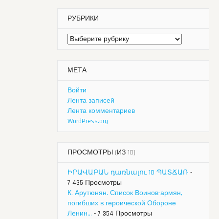
РУБРИКИ
Рубрики
МЕТА
Войти
Лента записей
Лента комментариев
WordPress.org
ПРОСМОТРЫ (ИЗ 10)
ԻՐԱՎԱԲԱՆ դառնալու 10 ՊԱՏՃԱՌ
-
7 435 Просмотры
К. Арутюнян. Список Воинов-армян,
погибших в героической Обороне
Ленин...
- 7 354 Просмотры