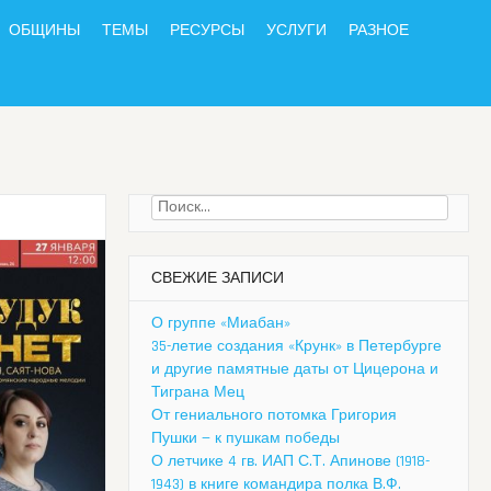
ОБЩИНЫ
ТЕМЫ
РЕСУРСЫ
УСЛУГИ
РАЗНОЕ
Найти:
СВЕЖИЕ ЗАПИСИ
О группе «Миабан»
35-летие создания «Крунк» в Петербурге
и другие памятные даты от Цицерона и
Тиграна Мец
От гениального потомка Григория
Пушки — к пушкам победы
О летчике 4 гв. ИАП С.Т. Апинове (1918-
1943) в книге командира полка В.Ф.