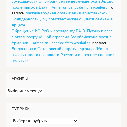
солидарности о помощи семье вернувшегося в Арцах
после пыток в Баку — Armenian Genocide from Azerbaijan
к
записи
Международная организация Христианской
Солидарности (CSI) помогает нуждающимся семьям в
Арцахе
Обращение КС РАО к президенту РФ В. Путину в связи
с актом вооружённой агрессии Азербайджана против
Армении — Armenian Genocide from Azerbaijan
к записи
Багдасаров и Сатановский о протурецком лобби на
высоких постах во власти России и о провале внешней
политики
АРХИВЫ
Архивы
РУБРИКИ
Рубрики