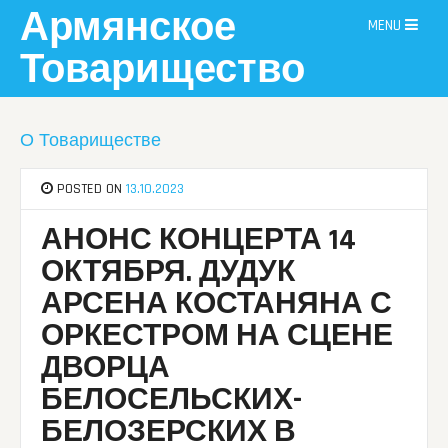
Skip
Армянское
MENU
to
content
Товарищество
О Товариществе
POSTED ON
13.10.2023
АНОНС КОНЦЕРТА 14
ОКТЯБРЯ. ДУДУК
АРСЕНА КОСТАНЯНА С
ОРКЕСТРОМ НА СЦЕНЕ
ДВОРЦА
БЕЛОСЕЛЬСКИХ-
БЕЛОЗЕРСКИХ В