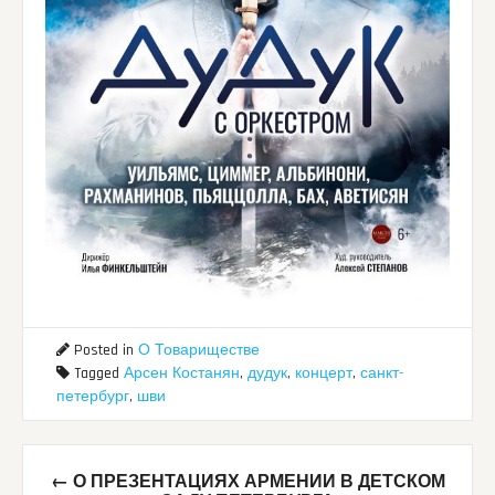
Posted in
О Товариществе
Tagged
Арсен Костанян
,
дудук
,
концерт
,
санкт-
петербург
,
шви
Post
←
О ПРЕЗЕНТАЦИЯХ АРМЕНИИ В ДЕТСКОМ