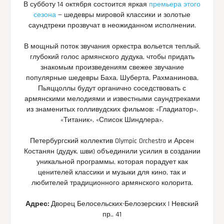
В субботу 14 октября состоится яркая
премьера этого
сезона
— шедевры мировой классики и золотые
саундтреки прозвучат в неожиданном исполнении.
В мощный поток звучания оркестра вольется теплый,
глубокий голос армянского дудука, чтобы придать
знакомым произведениям свежее звучание
популярные шедевры Баха, Шуберта, Рахманинова,
Пьяццоллы будут органично соседствовать с
армянскими мелодиями и известными саундтреками
из знаменитых голливудских фильмов: «Гладиатор»,
«Титаник», «Список Шиндлера».
Петербургский коллектив Olympic Orchestra и Арсен
Костанян (дудук, шви) объединили усилия в создании
уникальной программы, которая порадует как
ценителей классики и музыки для кино, так и
любителей традиционного армянского колорита.
Адрес:
Дворец Белосельских-Белозерских | Невский
пр., 41