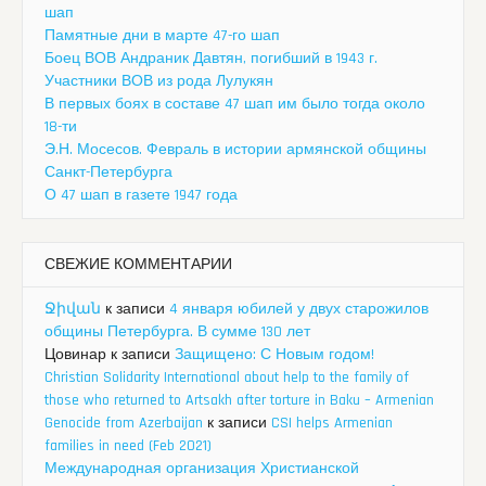
шап
Памятные дни в марте 47-го шап
Боец ВОВ Андраник Давтян, погибший в 1943 г.
Участники ВОВ из рода Лулукян
В первых боях в составе 47 шап им было тогда около
18-ти
Э.Н. Мосесов. Февраль в истории армянской общины
Санкт-Петербурга
О 47 шап в газете 1947 года
СВЕЖИЕ КОММЕНТАРИИ
Ջիվան
к записи
4 января юбилей у двух старожилов
общины Петербурга. В сумме 130 лет
Цовинар
к записи
Защищено: С Новым годом!
Christian Solidarity International about help to the family of
those who returned to Artsakh after torture in Baku – Armenian
Genocide from Azerbaijan
к записи
CSI helps Armenian
families in need (Feb 2021)
Международная организация Христианской