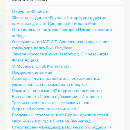
О группе «Миабан»
35-летие создания «Крунк» в Петербурге и другие
памятные даты от Цицерона и Тиграна Мец
От гениального потомка Григория Пушки — к пушкам
победы
О летчике 4 гв. ИАП С.Т. Апинове (1918-1943) в книге
командира полка В.Ф. Голубева
Эдуард Мосесов (Санкт-Петербург). С праздником
Флага Арцаха!
Э. Мосесов (СПб). Кто есть кто
Предложение 22 мая
Авиаторы 4-го гв. истребительного авиаполка,
увековеченные на мемориале в Борках
Памятные дни в мае 47 штурмового авиаполка
База данных 47 шап и публикации в Интернете
Третья версия плаката — летчики 47 шап
О третьей версии плаката 47 шап
Воздушный стрелок 47 шап Сергей Архипов отдал
свою жизнь в 21 год в Битве за Ленинград
Стихотворения Владимира Полянского о родном 47