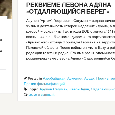
РЕКВИЕМЕ ЛЕВОНА АДЯНА
«ОТДАЛЯЮЩИЙСЯ БЕРЕГ»
Арутюн (Артем) Георгиевич Сагумян — видная лично
жизнь и деятельность которой надлежит изучить, а 
которой — сохранить. Так, в годы ВОВ с августа 1943 
весны 1944 г. он был командиром 41-го партизанского
ла
«Армянского» отряда 3 бригады Германа на террит
Псковской области. После войны он жил в Баку и ра
да
редакции газеты и радио. Его имя раз 30 упоминает
романе-реквиеме Левона Адяна «Отдаляющийся бе
Posted in
Азербайджан
,
Армения
,
Арцах
,
Против те
Против фальсификаций
Tagged
Арутюн Сагумян
,
Левон Адян
,
Отдаляющийс
Leave a comment