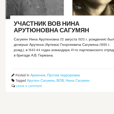
УЧАСТНИК ВОВ НИНА
АРУТЮНОВНА САГУМЯН
Сагумян Нина Арутюновна (12 августа 1920 г. рождения) бы
дочерью Арутюна (Артема) Георгиевича Сагумяна (1895 г.
рожд.), в 1943-44 годах командира 41-го партизанского отря
в бригаде А.В. Германа.
Posted in
Армения
,
Против терроризма
Tagged
Арутюн Сагумян
,
ВОВ
,
Нина Сагумян
Leave a comment