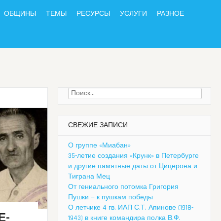
ОБЩИНЫ
ТЕМЫ
РЕСУРСЫ
УСЛУГИ
РАЗНОЕ
Найти:
СВЕЖИЕ ЗАПИСИ
О группе «Миабан»
35-летие создания «Крунк» в Петербурге
и другие памятные даты от Цицерона и
Тиграна Мец
От гениального потомка Григория
Пушки — к пушкам победы
О летчике 4 гв. ИАП С.Т. Апинове (1918-
Е-
1943) в книге командира полка В.Ф.