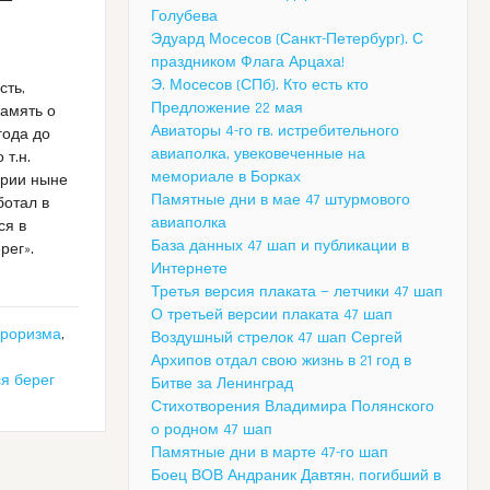
Голубева
Эдуард Мосесов (Санкт-Петербург). С
праздником Флага Арцаха!
Э. Мосесов (СПб). Кто есть кто
сть,
Предложение 22 мая
память о
Авиаторы 4-го гв. истребительного
года до
авиаполка, увековеченные на
 т.н.
мемориале в Борках
ории ныне
Памятные дни в мае 47 штурмового
ботал в
авиаполка
ся в
База данных 47 шап и публикации в
рег».
Интернете
Третья версия плаката — летчики 47 шап
О третьей версии плаката 47 шап
рроризма
,
Воздушный стрелок 47 шап Сергей
Архипов отдал свою жизнь в 21 год в
я берег
Битве за Ленинград
Стихотворения Владимира Полянского
о родном 47 шап
Памятные дни в марте 47-го шап
Боец ВОВ Андраник Давтян, погибший в