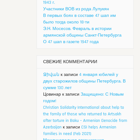
1943 г.
Участники ВОВ из рода Лулукян
В первых боях в составе 47 шап им
было тогда около 18-ти
Э.Н. Мосесов. Февраль в истории
армянской общины Санкт-Петербурга
О 47 шап в газете 1947 года
СВЕЖИЕ КОММЕНТАРИИ
Ջիվան
к записи
4 января юбилей у
двух старожилов общины Петербурга. В
сумме 130 лет
Цовинар
к записи
Защищено: С Новым
годом!
Christian Solidarity International about help to
the family of those who returned to Artsakh
after torture in Baku – Armenian Genocide from
Azerbaijan
к записи
CSI helps Armenian
families in need (Feb 2021)