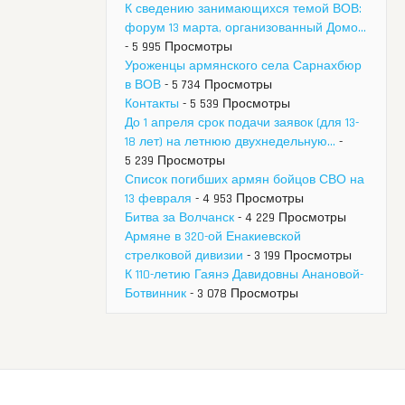
К сведению занимающихся темой ВОВ:
форум 13 марта, организованный Домо...
- 5 995 Просмотры
Уроженцы армянского села Сарнахбюр
в ВОВ
- 5 734 Просмотры
Контакты
- 5 539 Просмотры
До 1 апреля срок подачи заявок (для 13-
18 лет) на летнюю двухнедельную...
-
5 239 Просмотры
Список погибших армян бойцов СВО на
13 февраля
- 4 953 Просмотры
Битва за Волчанск
- 4 229 Просмотры
Армяне в 320-ой Енакиевской
стрелковой дивизии
- 3 199 Просмотры
К 110-летию Гаянэ Давидовны Анановой-
Ботвинник
- 3 078 Просмотры