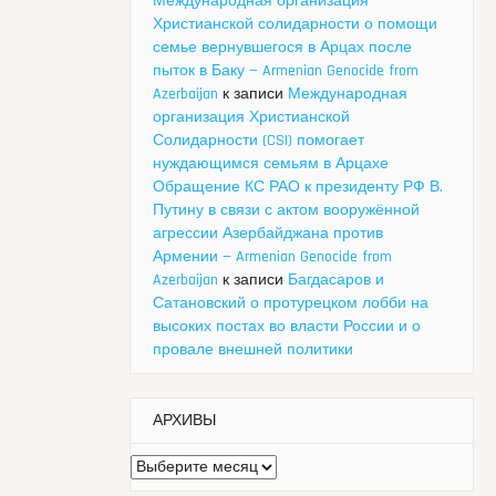
Международная организация
Христианской солидарности о помощи
семье вернувшегося в Арцах после
пыток в Баку — Armenian Genocide from
Azerbaijan
к записи
Международная
организация Христианской
Солидарности (CSI) помогает
нуждающимся семьям в Арцахе
Обращение КС РАО к президенту РФ В.
Путину в связи с актом вооружённой
агрессии Азербайджана против
Армении — Armenian Genocide from
Azerbaijan
к записи
Багдасаров и
Сатановский о протурецком лобби на
высоких постах во власти России и о
провале внешней политики
АРХИВЫ
Архивы