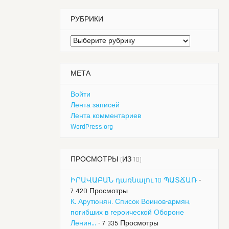
РУБРИКИ
Рубрики
МЕТА
Войти
Лента записей
Лента комментариев
WordPress.org
ПРОСМОТРЫ (ИЗ 10)
ԻՐԱՎԱԲԱՆ դառնալու 10 ՊԱՏՃԱՌ
-
7 420 Просмотры
К. Арутюнян. Список Воинов-армян,
погибших в героической Обороне
Ленин...
- 7 335 Просмотры