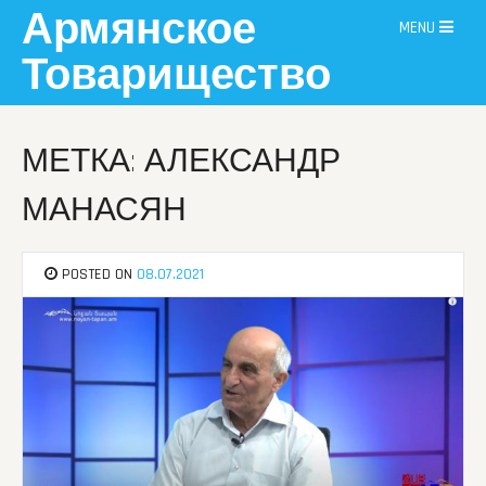
Skip
Армянское
MENU
to
content
Товарищество
МЕТКА: АЛЕКСАНДР
МАНАСЯН
POSTED ON
08.07.2021