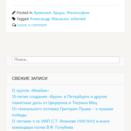
Posted in
Армения
,
Арцах
,
Философия
Tagged
Александр Манасян
,
юбилей
Leave a comment
Найти:
СВЕЖИЕ ЗАПИСИ
О группе «Миабан»
35-летие создания «Крунк» в Петербурге и другие
памятные даты от Цицерона и Тиграна Мец
От гениального потомка Григория Пушки — к пушкам
победы
О летчике 4 гв. ИАП С.Т. Апинове (1918-1943) в книге
командира полка В.Ф. Голубева