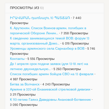
ПРОСМОТРЫ (ИЗ 10)
ԻՐԱՎԱԲԱՆ դառնալու 10 ՊԱՏՃԱՌ
- 7 440
Просмотры
К. Арутюнян. Список Воинов-армян, погибших в
героической Обороне Ленин...
- 7 358 Просмотры
К сведению занимающихся темой ВОВ: форум 13
марта, организованный Домо...
- 6 019 Просмотры
Уроженцы армянского села Сарнахбюр в ВОВ
- 5 746
Просмотры
Контакты
- 5 556 Просмотры
До 1 апреля срок подачи заявок (для 13-18 лет) на
летнюю двухнедельную...
- 5 260 Просмотры
Список погибших армян бойцов СВО на 13 февраля
-
4 987 Просмотры
Битва за Волчанск
- 4 243 Просмотры
Армяне в 320-ой Енакиевской стрелковой дивизии
-
3 211 Просмотры
К 110-летию Гаянэ Давидовны Анановой-Ботвинник
-
3 090 Просмотры