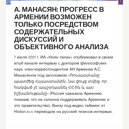
А. МАНАСЯН: ПРОГРЕСС В
АРМЕНИИ ВОЗМОЖЕН
ТОЛЬКО ПОСРЕДСТВОМ
СОДЕРЖАТЕЛЬНЫХ
ДИСКУССИЙ И
ОБЪЕКТИВНОГО АНАЛИЗА
7 июля 2021 г. ИА «Ноян тапан» опубликовал в своем
ютуб канале интервью с доктором философских
наук, член-корреспондентом АН Армении А,С,
Манасяном под заголовком «Ռուսաստանը
պատժեց Հայաստանին․ նա ցույց տվեց, որ
հակված չէ պաշտպանել ՀՀ-ին և այս
իշխանությանը» (Россия наказала Армению,
показав, что не склонна поддерживать Армению и
это правительство). Внизу под видео тайминг от
Miaban.ru с переводом на русский тезисов интервью.