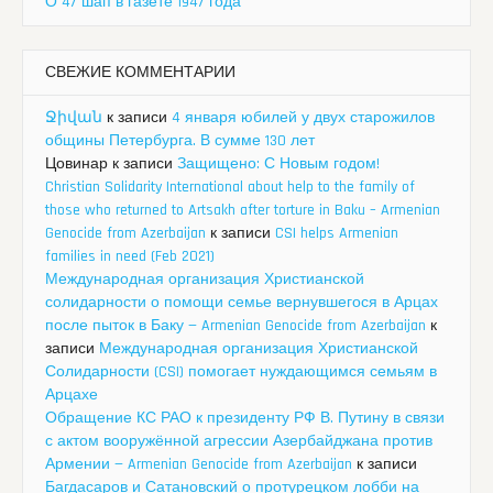
О 47 шап в газете 1947 года
СВЕЖИЕ КОММЕНТАРИИ
Ջիվան
к записи
4 января юбилей у двух старожилов
общины Петербурга. В сумме 130 лет
Цовинар
к записи
Защищено: С Новым годом!
Christian Solidarity International about help to the family of
those who returned to Artsakh after torture in Baku – Armenian
Genocide from Azerbaijan
к записи
CSI helps Armenian
families in need (Feb 2021)
Международная организация Христианской
солидарности о помощи семье вернувшегося в Арцах
после пыток в Баку — Armenian Genocide from Azerbaijan
к
записи
Международная организация Христианской
Солидарности (CSI) помогает нуждающимся семьям в
Арцахе
Обращение КС РАО к президенту РФ В. Путину в связи
с актом вооружённой агрессии Азербайджана против
Армении — Armenian Genocide from Azerbaijan
к записи
Багдасаров и Сатановский о протурецком лобби на