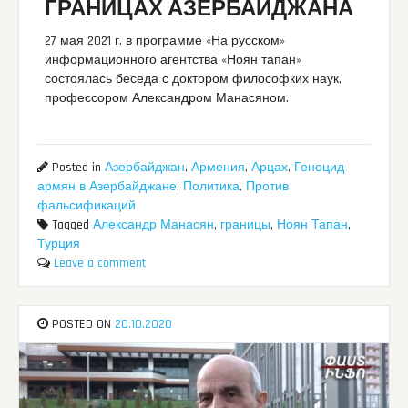
ГРАНИЦАХ АЗЕРБАЙДЖАНА
27 мая 2021 г. в программе «На русском»
информационного агентства «Ноян тапан»
состоялась беседа с доктором философких наук,
профессором Александром Манасяном.
Posted in
Азербайджан
,
Армения
,
Арцах
,
Геноцид
армян в Азербайджане
,
Политика
,
Против
фальсификаций
Tagged
Александр Манасян
,
границы
,
Ноян Тапан
,
Турция
Leave a comment
POSTED ON
20.10.2020