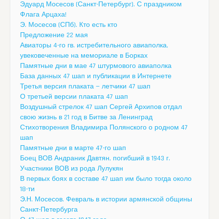
Эдуард Мосесов (Санкт-Петербург). С праздником
Флага Арцаха!
Э. Мосесов (СПб). Кто есть кто
Предложение 22 мая
Авиаторы 4-го гв. истребительного авиаполка,
увековеченные на мемориале в Борках
Памятные дни в мае 47 штурмового авиаполка
База данных 47 шап и публикации в Интернете
Третья версия плаката — летчики 47 шап
О третьей версии плаката 47 шап
Воздушный стрелок 47 шап Сергей Архипов отдал
свою жизнь в 21 год в Битве за Ленинград
Стихотворения Владимира Полянского о родном 47
шап
Памятные дни в марте 47-го шап
Боец ВОВ Андраник Давтян, погибший в 1943 г.
Участники ВОВ из рода Лулукян
В первых боях в составе 47 шап им было тогда около
18-ти
Э.Н. Мосесов. Февраль в истории армянской общины
Санкт-Петербурга