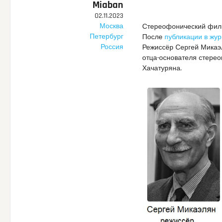
Miaban
02.11.2023
Москва
Стереофонический филь
Петербург
После
публикации в жур
Россия
Режиссёр Сергей Микаэл
отца-основателя стере
Хачатуряна.