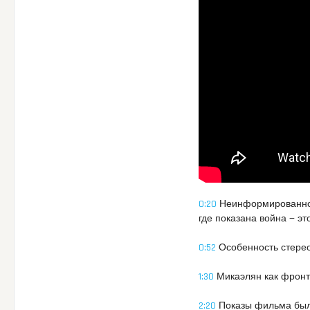
0:20
Неинформированнос
где показана война — эт
0:52
Особенность стерео
1:30
Микаэлян как фронто
2:20
Показы фильма были 