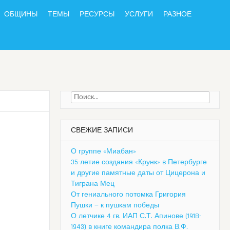
ОБЩИНЫ
ТЕМЫ
РЕСУРСЫ
УСЛУГИ
РАЗНОЕ
Найти:
СВЕЖИЕ ЗАПИСИ
О группе «Миабан»
35-летие создания «Крунк» в Петербурге
и другие памятные даты от Цицерона и
Тиграна Мец
От гениального потомка Григория
Пушки — к пушкам победы
О летчике 4 гв. ИАП С.Т. Апинове (1918-
1943) в книге командира полка В.Ф.