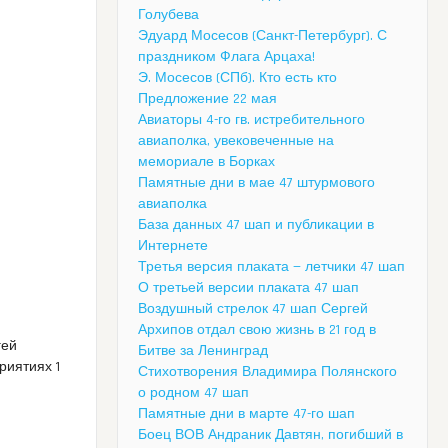
Голубева
Эдуард Мосесов (Санкт-Петербург). С
праздником Флага Арцаха!
Э. Мосесов (СПб). Кто есть кто
Предложение 22 мая
Авиаторы 4-го гв. истребительного
авиаполка, увековеченные на
мемориале в Борках
Памятные дни в мае 47 штурмового
авиаполка
База данных 47 шап и публикации в
Интернете
Третья версия плаката — летчики 47 шап
О третьей версии плаката 47 шап
Воздушный стрелок 47 шап Сергей
Архипов отдал свою жизнь в 21 год в
гей
Битве за Ленинград
риятиях 1
Стихотворения Владимира Полянского
о родном 47 шап
Памятные дни в марте 47-го шап
Боец ВОВ Андраник Давтян, погибший в