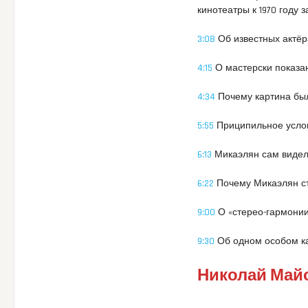
кинотеатры к 1970 году
3:08
Об известных актёр
4:15
О мастерски показа
4:34
Почему картина был
5:55
Приципильное услов
6:13
Микаэлян сам видел 
6:22
Почему Микаэлян ст
9:00
О «стерео-гармони
9:30
Об одном особом ка
Николай Майо