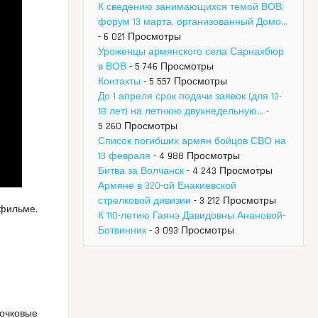
К сведению занимающихся темой ВОВ:
форум 13 марта, организованный Домо...
- 6 021 Просмотры
Уроженцы армянского села Сарнахбюр
в ВОВ
- 5 746 Просмотры
Контакты
- 5 557 Просмотры
До 1 апреля срок подачи заявок (для 13-
18 лет) на летнюю двухнедельную...
-
5 260 Просмотры
Список погибших армян бойцов СВО на
13 февраля
- 4 988 Просмотры
Битва за Волчанск
- 4 243 Просмотры
Армяне в 320-ой Енакиевской
стрелковой дивизии
- 3 212 Просмотры
офильме,
К 110-летию Гаянэ Давидовны Анановой-
Ботвинник
- 3 093 Просмотры
зочковые