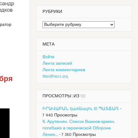
РУБРИКИ
Рубрики
ератор
МЕТА
Войти
Лента записей
Лента комментариев
WordPress.org
ября
ПРОСМОТРЫ (ИЗ 10)
ԻՐԱՎԱԲԱՆ դառնալու 10 ՊԱՏՃԱՌ
-
7 440 Просмотры
К. Арутюнян. Список Воинов-армян,
погибших в героической Обороне
Ленин...
- 7 360 Просмотры