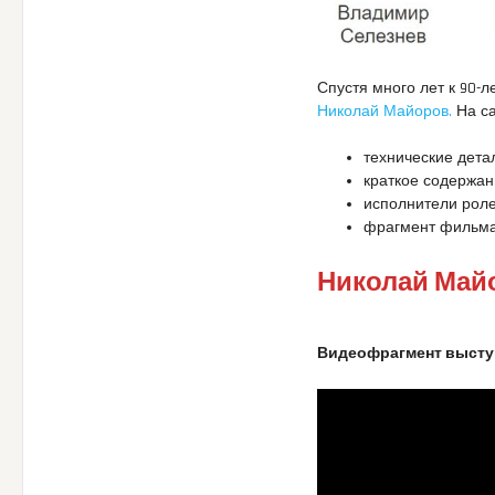
Спустя много лет к 90-
Николай Майоров.
На с
технические дета
краткое содержа
исполнители рол
фрагмент фильма
Николай Майо
Видеофрагмент высту