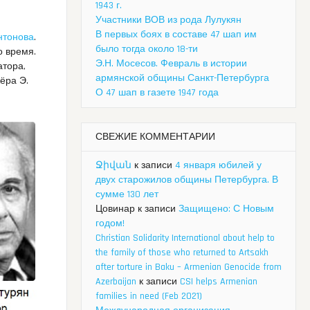
1943 г.
Участники ВОВ из рода Лулукян
В первых боях в составе 47 шап им
нтонова
.
было тогда около 18-ти
о время.
Э.Н. Мосесов. Февраль в истории
атора,
армянской общины Санкт-Петербурга
ёра Э.
О 47 шап в газете 1947 года
СВЕЖИЕ КОММЕНТАРИИ
Ջիվան
к записи
4 января юбилей у
двух старожилов общины Петербурга. В
сумме 130 лет
Цовинар
к записи
Защищено: С Новым
годом!
Christian Solidarity International about help to
the family of those who returned to Artsakh
after torture in Baku – Armenian Genocide from
Azerbaijan
к записи
CSI helps Armenian
families in need (Feb 2021)