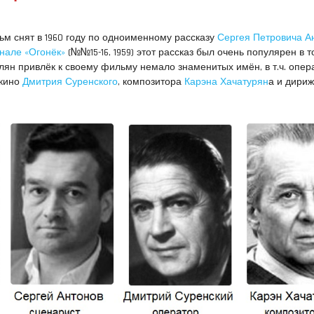
м снят в 1960 году по одноименному рассказу
Сергея Петровича А
нале «Огонёк»
(№№15-16, 1959) этот рассказ был очень популярен в т
ян привлёк к своему фильму немало знаменитых имён, в т.ч. опер
окино
Дмитрия Суренского
, композитора
Карэна Хачатурян
а и дириж