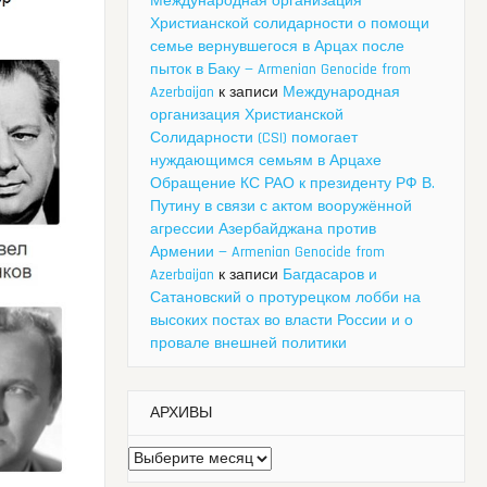
Международная организация
Христианской солидарности о помощи
семье вернувшегося в Арцах после
пыток в Баку — Armenian Genocide from
Azerbaijan
к записи
Международная
организация Христианской
Солидарности (CSI) помогает
нуждающимся семьям в Арцахе
Обращение КС РАО к президенту РФ В.
Путину в связи с актом вооружённой
агрессии Азербайджана против
Армении — Armenian Genocide from
Azerbaijan
к записи
Багдасаров и
Сатановский о протурецком лобби на
высоких постах во власти России и о
провале внешней политики
АРХИВЫ
Архивы