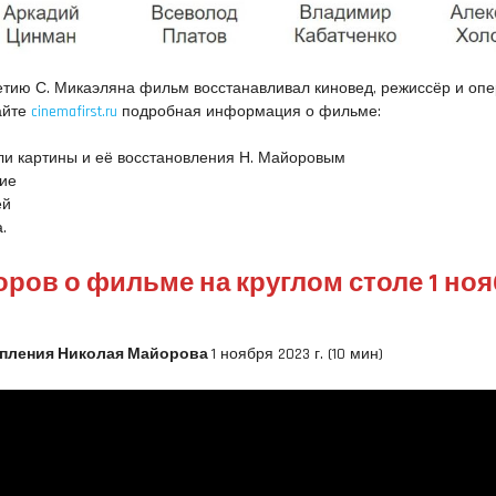
летию С. Микаэляна фильм восстанавливал киновед, режиссёр и оп
айте
cinemafirst.ru
подробная информация о фильме:
ли картины и её восстановления Н. Майоровым
ние
ей
.
ров о фильме на круглом столе 1 но
пления Николая Майорова
1 ноября 2023 г. (10 мин)