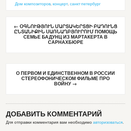
Дом композиторов
,
концерт
,
санкт-петербург
Post
←
ՕԳՆՈՒԹՅՈՒՆ ՄԱՐՏԱԿԵՐՏՑԻ ԲԱԴՈՒՆՑ
navigation
ԸՆՏԱՆԻՔԻՆ ՍԱՌՆԱՂԲՅՈՒՐՈՒՄ ПОМОЩЬ
СЕМЬЕ БАДУНЦ ИЗ МАРТАКЕРТА В
САРНАХБЮРЕ
О ПЕРВОМ И ЕДИНСТВЕННОМ В РОССИИ
СТЕРЕОФОНИЧЕСКОМ ФИЛЬМЕ ПРО
ВОЙНУ
→
ДОБАВИТЬ КОММЕНТАРИЙ
Для отправки комментария вам необходимо
авторизоваться
.