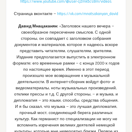
https://www.youtube.com/@user-cj2mk5cs8m/videos
Страница вконтакте —
https://vk.com/mnatsakanyan_david
Давид Мнацаканян
: «Заголовок нашего вечера —
своеобразное пересечение смыслов. С одной
стороны, он совпадает с заголовком собрания
документов и материалов, которое я надеюсь вскоре
представить читателям, слушателям, зрителям.
Издание предполагается выпустить в электронном
формате; его временные рамки — с конца 2000-х годов
по настоящее время. Именно в этот период
произошло мое возвращение к музыкальной
деятельности. В интернет-сборник войдут фото- и
видеоматериалы, ноты музыкальных произведений,
отклики прессы и т.д. С другой стороны, — и музыка, и
дипломатия — это языки, способы, средства общения.
И я бы сказал, что музыка — это лучшая дипломатия,
прочный мост, соединяющий берега различных
культур. Как германист по специализации не могу не
вспомнить изречения великих деятелей немецкой
культуры, которые мне невероятно близки. Первое из