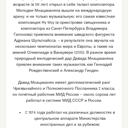
возрасте (в 58 лет) открыл в себе талант композитора.
Мелодии Мнацаканяна вышли на международную
арену, и не только музыкальную: его самая известная
композиция My Way (в оркестровке священника и
композитора из Санкт-Петербурга Владимира
Гапонова) привлекла внимание шведского фигуриста
Адриана Шультхайсса, — в результате она звучала на
нескольких чемпионатах мира и Европы, а также на
зимней Олимпиаде в Ванкувере (2010). В разное время
природный мелодический дар Давида Мнацаканяна
привлек внимание таких музыкантов, как Геннадий
Рождественский и Александр Гиндин.
Давид Мнацаканян имеет дипломатический ранг
Чрезвычайного и Полномочного Посланника 2 класса,
он почётный работник МИД России — около сорока лет
работал в системе МИД СССР и России.
C 1974 года работал на различных должностях в
центральном аппарате Министерства
иностранных дел и за рубежом: