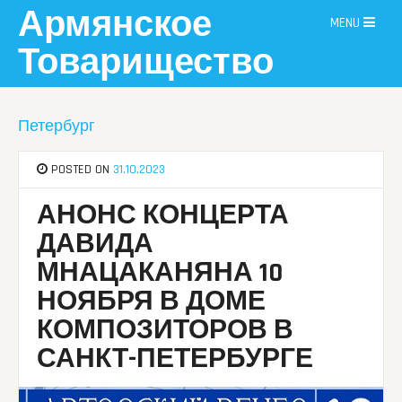
Skip
Армянское
MENU
to
content
Товарищество
Петербург
POSTED ON
31.10.2023
АНОНС КОНЦЕРТА
ДАВИДА
МНАЦАКАНЯНА 10
НОЯБРЯ В ДОМЕ
КОМПОЗИТОРОВ В
САНКТ-ПЕТЕРБУРГЕ