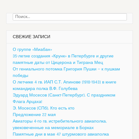
Найти:
СВЕЖИЕ ЗАПИСИ
О группе «Миабан»
35-летие создания «Крунк» в Петербурге и другие
памятные даты от Цицерона и Тиграна Мец
От гениального потомка Григория Пушки — к пушкам
победы
О летчике 4 гв. ИАП С.Т. Апинове (1918-1943) в книге
командира полка В.Ф. Голубева
Эдуард Мосесов (Санкт-Петербург). С праздником
Флага Арцаха!
Э. Мосесов (СПб). Кто есть кто
Предложение 22 мая
Авиаторы 4-го гв. истребительного авиаполка,
увековеченные на мемориале в Борках
Памятные дни в мае 47 штурмового авиаполка