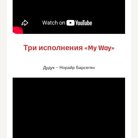
Три исполнения «My Way»
Дудук — Норайр Барсегян