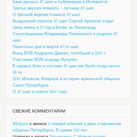
База данных 47 шап и публикации в Интернете
Третья версия плаката — летчики 47 шап
О третьей версии плаката 47 шап
Воздушный стрелок 47 шап Сергей Архипов отдал
свою жизнь в 21 год в Битве за Ленинград
Стихотворения Владимира Полянского о родном 47
шап
Памятные дни в марте 47-го шап
Боец ВОВ Андраник Давтян, погибший в 1943 г.
Участники ВОВ из рода Лулукян
В первых боях в составе 47 шап им было тогда около
18-ти
Э.Н. Мосесов. Февраль в истории армянской общины
Санкт-Петербурга
О 47 шап в газете 1947 года
СВЕЖИЕ КОММЕНТАРИИ
Ջիվան
к записи
4 января юбилей у двух старожилов
общины Петербурга. В сумме 130 лет
Цовинар
к записи
Защищено: С Новым годом!