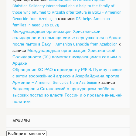
Christian Solidarity International about help to the family of
those who returned to Artsakh after torture in Baku – Armenian
Genocide from Azerbaijan
к записи
CSI helps Armenian
families in need (Feb 2021)
Международная организация Христианской
солидарности о помощи семье вернувшегося в Арцах
после пыток в Баку — Armenian Genocide from Azerbaijan
к
записи
Международная организация Христианской
Солидарности (CSI) помогает нуждающимся семьям в
Арцахе
Обращение КС РАО к президенту РФ В. Путину в связи
с актом вооружённой агрессии Азербайджана против
Армении — Armenian Genocide from Azerbaijan
к записи
Багдасаров и Сатановский о протурецком лобби на
высоких постах во власти России и о провале внешней
политики
АРХИВЫ
Архивы