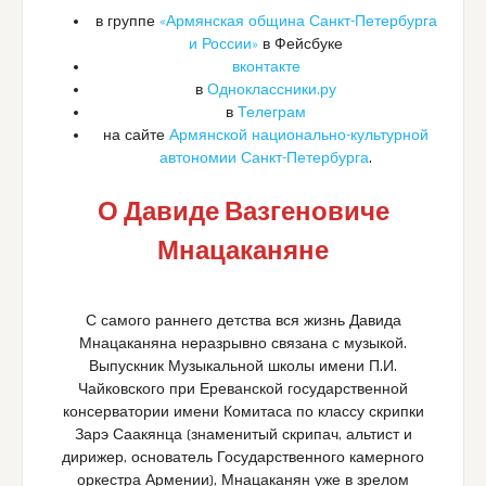
в группе
«Армянская община Санкт-Петербурга
и России»
в Фейсбуке
вконтакте
в
Одноклассники.ру
в
Телеграм
на сайте
Армянской национально-культурной
автономии Санкт-Петербурга
.
О Давиде Вазгеновиче
Мнацаканяне
С самого раннего детства вся жизнь Давида
Мнацаканяна неразрывно связана с музыкой.
Выпускник Музыкальной школы имени П.И.
Чайковского при Ереванской государственной
консерватории имени Комитаса по классу скрипки
Зарэ Саакянца (знаменитый скрипач, альтист и
дирижер, основатель Государственного камерного
оркестра Армении), Мнацаканян уже в зрелом