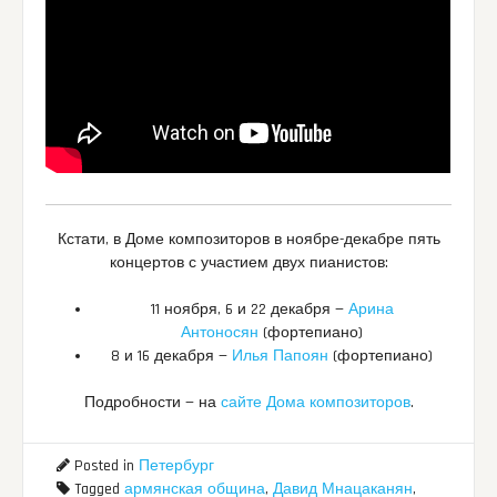
Кстати, в Доме композиторов в ноябре-декабре пять
концертов с участием двух пианистов:
11 ноября, 6 и 22 декабря —
Арина
Антоносян
(фортепиано)
8 и 16 декабря —
Илья Папоян
(фортепиано)
Подробности — на
сайте Дома композиторов
.
Posted in
Петербург
Tagged
армянская община
,
Давид Мнацаканян
,