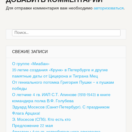
ДОБАВИТЬ КОММЕНТАРИЙ
Для отправки комментария вам необходимо
авторизоваться
.
Найти:
СВЕЖИЕ ЗАПИСИ
О группе «Миабан»
35-летие создания «Крунк» в Петербурге и другие
памятные даты от Цицерона и Тиграна Мец
От гениального потомка Григория Пушки — к пушкам
победы
О летчике 4 гв. ИАП С.Т. Апинове (1918-1943) в книге
командира полка В.Ф. Голубева
Эдуард Мосесов (Санкт-Петербург). С праздником
Флага Арцаха!
Э. Мосесов (СПб). Кто есть кто
Предложение 22 мая