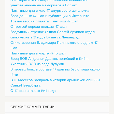
Авиаторы 4-го гв. истребительного авиаполка,
увековеченные на мемориале в Борках
Памятные дни в мае 47 штурмового авиаполка
База данных 47 шап и публикации в Интернете
Третья версия плаката — летчики 47 шап
О третьей версии плаката 47 шап
Воздушный стрелок 47 шап Сергей Архипов отдал
свою жизнь в 21 год в Битве за Ленинград
Стихотворения Владимира Полянского о родном 47
шап
Памятные дни в марте 47-го шап
Боец ВОВ Андраник Давтян, погибший в 1943 г.
Участники ВОВ из рода Лулукян
В первых боях в составе 47 шап им было тогда около
18-ти
Э.Н. Мосесов. Февраль в истории армянской общины
Санкт-Петербурга
О 47 шап в газете 1947 года
СВЕЖИЕ КОММЕНТАРИИ