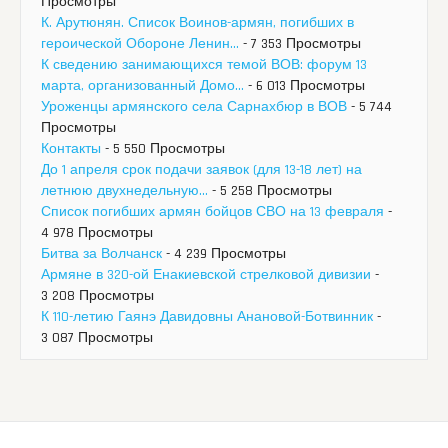
Просмотры
К. Арутюнян. Список Воинов-армян, погибших в
героической Обороне Ленин...
- 7 353 Просмотры
К сведению занимающихся темой ВОВ: форум 13
марта, организованный Домо...
- 6 013 Просмотры
Уроженцы армянского села Сарнахбюр в ВОВ
- 5 744
Просмотры
Контакты
- 5 550 Просмотры
До 1 апреля срок подачи заявок (для 13-18 лет) на
летнюю двухнедельную...
- 5 258 Просмотры
Список погибших армян бойцов СВО на 13 февраля
-
4 978 Просмотры
Битва за Волчанск
- 4 239 Просмотры
Армяне в 320-ой Енакиевской стрелковой дивизии
-
3 208 Просмотры
К 110-летию Гаянэ Давидовны Анановой-Ботвинник
-
3 087 Просмотры