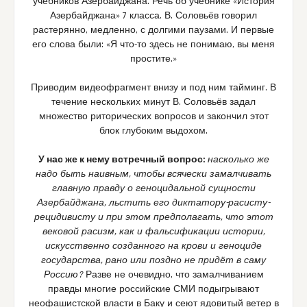
учебников Азербайджана. Речь об учебнике «История
Азербайджана» 7 класса. В. Соловьёв говорил
растерянно, медленно, с долгими паузами. И первые
его слова были: «Я что-то здесь не понимаю, вы меня
простите.»
Приводим видеофрагмент внизу и под ним тайминг. В
течение нескольких минут В. Соловьёв задал
множество риторических вопросов и закончил этот
блок глубоким выдохом.
У нас же к нему встречный вопрос:
насколько же
надо быть наивным, чтобы всячески замалчивать
главную правду о геноцидальной сущности
Азербайджана, льстить его диктатору-расисту-
рецидивисту и при этом предполагать, что этот
вековой расизм, как и фальсификации истории,
искусственно созданного на крови и геноциде
государства, рано или поздно не придёт в саму
Россию?
Разве не очевидно, что замалчиванием
правды многие российские СМИ подыгрывают
неофашистской власти в Баку и сеют ядовитый ветер в