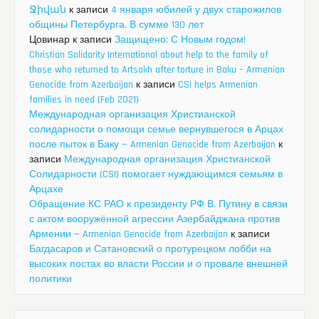
Ջիվան
к записи
4 января юбилей у двух старожилов
общины Петербурга. В сумме 130 лет
Цовинар
к записи
Защищено: С Новым годом!
Christian Solidarity International about help to the family of
those who returned to Artsakh after torture in Baku – Armenian
Genocide from Azerbaijan
к записи
CSI helps Armenian
families in need (Feb 2021)
Международная организация Христианской
солидарности о помощи семье вернувшегося в Арцах
после пыток в Баку — Armenian Genocide from Azerbaijan
к
записи
Международная организация Христианской
Солидарности (CSI) помогает нуждающимся семьям в
Арцахе
Обращение КС РАО к президенту РФ В. Путину в связи
с актом вооружённой агрессии Азербайджана против
Армении — Armenian Genocide from Azerbaijan
к записи
Багдасаров и Сатановский о протурецком лобби на
высоких постах во власти России и о провале внешней
политики