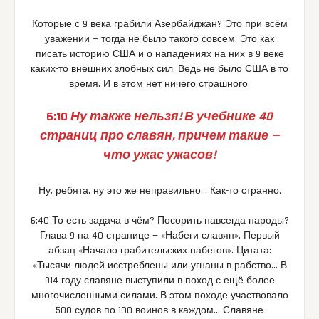
Которые с 9 века грабили Азербайджан? Это при всём
уважении — тогда не было такого совсем. Это как
писать историю США и о нападениях на них в 9 веке
каких-то внешних злобных сил. Ведь не было США в то
время. И в этом нет ничего страшного.
6:10
Ну также нельзя! В учебнике 40
страниц про славян, причем такие —
что ужас ужасов!
Ну, ребята, ну это же неправильно… Как-то странно.
6:40 То есть задача в чём? Посорить навсегда народы?
Глава 9 на 40 странице — «Набеги славян». Первый
абзац «Начало грабительских набегов». Цитата:
«Тысячи людей исстреблены или угнаны в рабство… В
914 году славяне выступили в поход с ещё более
многочисленными силами. В этом походе участвовало
500 судов по 100 воинов в каждом… Славяне