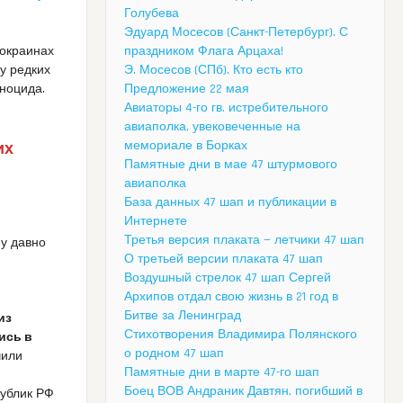
Голубева
Эдуард Мосесов (Санкт-Петербург). С
 окраинах
праздником Флага Арцаха!
у редких
Э. Мосесов (СПб). Кто есть кто
ноцида.
Предложение 22 мая
Авиаторы 4-го гв. истребительного
авиаполка, увековеченные на
мемориале в Борках
их
Памятные дни в мае 47 штурмового
авиаполка
База данных 47 шап и публикации в
Интернете
Третья версия плаката — летчики 47 шап
му давно
О третьей версии плаката 47 шап
Воздушный стрелок 47 шап Сергей
Архипов отдал свою жизнь в 21 год в
Битве за Ленинград
из
Стихотворения Владимира Полянского
ись в
о родном 47 шап
чили
Памятные дни в марте 47-го шап
Боец ВОВ Андраник Давтян, погибший в
публик РФ