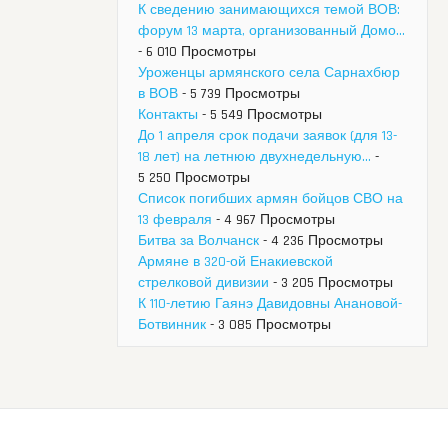
К сведению занимающихся темой ВОВ:
форум 13 марта, организованный Домо...
- 6 010 Просмотры
Уроженцы армянского села Сарнахбюр
в ВОВ
- 5 739 Просмотры
Контакты
- 5 549 Просмотры
До 1 апреля срок подачи заявок (для 13-
18 лет) на летнюю двухнедельную...
-
5 250 Просмотры
Список погибших армян бойцов СВО на
13 февраля
- 4 967 Просмотры
Битва за Волчанск
- 4 236 Просмотры
Армяне в 320-ой Енакиевской
стрелковой дивизии
- 3 205 Просмотры
К 110-летию Гаянэ Давидовны Анановой-
Ботвинник
- 3 085 Просмотры