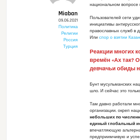
национальном вопросе в
Miaban
Пользователей сети уд
09.06.2021
инициативы антирусског
Политика
православных служб в д
Религии
Или
спор о взятии Казан
Россия
Турция
Реакции многих к
времён «Ах так? О
девчачьи обиды н
Бунт мусульманских нац
шло. И сейчас это толь
Там давно работали мн
организации, окреп нац
небольших по численн
единый глобальный ис
впечатляющую альтерна
предприимчивую и успе