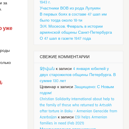
1943 г.
и за
Участники ВОВ из рода Лулукян
.
В первых боях в составе 47 шап им
было тогда около 18-ти
Э.Н. Мосесов. Февраль в истории
ю уже
армянской общины Санкт-Петербурга
О 47 шап в газете 1947 года
ароды
СВЕЖИЕ КОММЕНТАРИИ
только
Ջիվան
к записи
4 января юбилей у
двух старожилов общины Петербурга. В
сумме 130 лет
.
Цовинар
к записи
Защищено: С Новым
годом!
Christian Solidarity International about help to
the family of those who returned to Artsakh
after torture in Baku – Armenian Genocide from
Azerbaijan
к записи
CSI helps Armenian
families in need (Feb 2021)