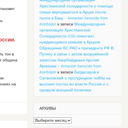
Международная организация
Христианской солидарности о помощи
становит
семье вернувшегося в Арцах после
пыток в Баку — Armenian Genocide from
нь
Azerbaijan
к записи
Международная
организация Христианской
Солидарности (CSI) помогает
оссии.
нуждающимся семьям в Арцахе
Обращение КС РАО к президенту РФ В.
ть тон в
Путину в связи с актом вооружённой
ая община
агрессии Азербайджана против
Армении — Armenian Genocide from
Azerbaijan
к записи
Багдасаров и
ом
Сатановский о протурецком лобби на
ениях на
высоких постах во власти России и о
провале внешней политики
АРХИВЫ
Архивы