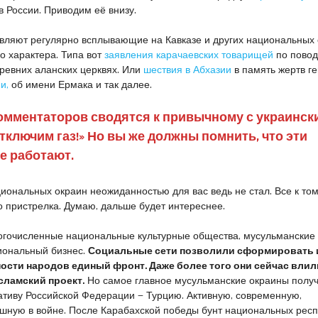
 России. Приводим её внизу.
ивляют регулярно всплывающие на Кавказе и других национальных
о характера. Типа вот
заявления карачаевских товарищей
по повод
ревних аланских церквях. Или
шествия в Абхазии
в память жертв ге
и,
об имени Ермака и так далее.
омментаторов сводятся к привычному с украинск
тключим газ!» Но вы же должны помнить, что эти
е работают.
иональных окраин неожиданностью для вас ведь не стал. Все к то
ко пристрелка. Думаю, дальше будет интереснее.
огочисленные национальные культурные общества, мусульманские
иональный бизнес.
Социальные сети позволили сформировать 
ости народов единый фронт. Даже более того они сейчас влил
ламский проект.
Но самое главное мусульманские окраины полу
тиву Российской Федерации — Турцию. Активную, современную,
шную в войне. После Карабахской победы бунт национальных рес