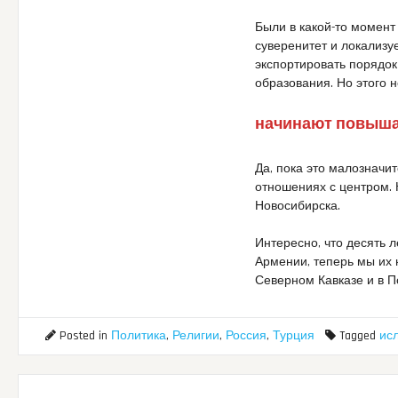
Были в какой-то момент
суверенитет и локализу
экспортировать порядок
образования. Но этого 
начинают повышат
Да, пока это малозначи
отношениях с центром. 
Новосибирска.
Интересно, что десять 
Армении, теперь мы их 
Северном Кавказе и в П
Posted in
Политика
,
Религии
,
Россия
,
Турция
Tagged
ис
Post