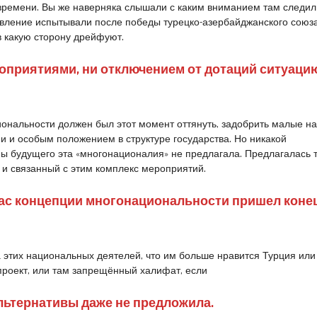
времени. Вы же наверняка слышали с каким вниманием там следил
евление испытывали после победы турецко-азербайджанского союза
 какую сторону дрейфуют.
приятиями, ни отключением от дотаций ситуаци
ональности должен был этот момент оттянуть, задобрить малые н
 и особым положением в структуре государства. Но никакой
ы будущего эта «многонационалия» не предлагала. Предлагалась 
и связанный с этим комплекс мероприятий.
час концепции многонациональности пришел конец
 этих национальных деятелей, что им больше нравится Турция или
проект, или там запрещённый халифат, если
льтернативы даже не предложила.