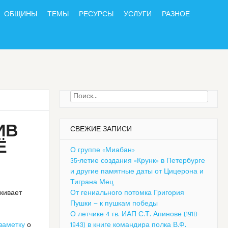
ОБЩИНЫ
ТЕМЫ
РЕСУРСЫ
УСЛУГИ
РАЗНОЕ
Найти:
ИВ
СВЕЖИЕ ЗАПИСИ
Ё
О группе «Миабан»
35-летие создания «Крунк» в Петербурге
и другие памятные даты от Цицерона и
Тиграна Мец
кивает
От гениального потомка Григория
Пушки — к пушкам победы
О летчике 4 гв. ИАП С.Т. Апинове (1918-
заметку
о
1943) в книге командира полка В.Ф.