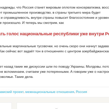
 надежды, что Россия станет мировым оплотом консерватизма, вос
ет промышленное производство, в страны третьего мира будет
 и справедливость, внутри страны повысит благосостояние и урове
не произошло. И теперь мы смотрим, как
ь голос национальные республики уже внутри Р
тельные маргинальные тусовочки, но очень скоро они начнут задава
Как сейчас вот задаёт тон в отношениях с центром азербайджанск
лет назад такие же дискуссии шли по поводу Украины, Молдовы, пот
не вспоминаем, считаем уже потерянными. А говорим уже о настро
оволжье. Такие дела.
ламский проект
,
межнациональные отношения
,
Россия