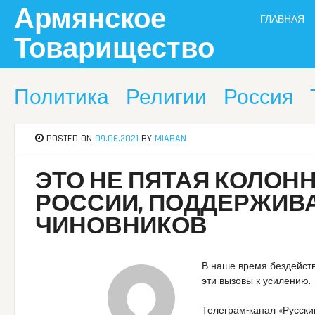
Skip
Армянское
ГЛАВНАЯ
to
content
Товарищество
Политика
Религии
Россия
POSTED ON
09.06.2021
BY
MIABAN
ЭТО НЕ ПЯТАЯ КОЛОН
РОССИИ, ПОДДЕРЖИВ
ЧИНОВНИКОВ
В наше время бездейст
эти вызовы к усилению.
Телеграм-канал «Русски