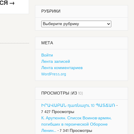
ЛСЯ
→
РУБРИКИ
Рубрики
МЕТА
Войти
Лента записей
Лента комментариев
WordPress.org
ПРОСМОТРЫ (ИЗ 10)
ԻՐԱՎԱԲԱՆ դառնալու 10 ՊԱՏՃԱՌ
-
7 427 Просмотры
К. Арутюнян. Список Воинов-армян,
погибших в героической Обороне
Ленин...
- 7 341 Просмотры