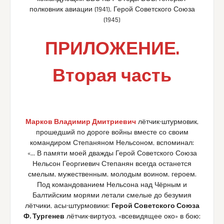
полковник авиации (1941), Герой Советского Союза
(1945)
ПРИЛОЖЕНИЕ.
Вторая часть
Марков Владимир Дмитриевич
лётчик-штурмовик,
прошедший по дороге войны вместе со своим
командиром Степаняном Нельсоном, вспоминал:
«… В памяти моей дважды Герой Советского Союза
Нельсон Георгиевич Степанян всегда останется
смелым, мужественным, молодым воином, героем.
Под командованием Нельсона над Чёрным и
Балтийским морями летали смелые до безумия
лётчики, асы-штурмовики:
Герой Советского Союза
Ф. Тургенев
лётчик-виртуоз, «всевидящее око» в бою;