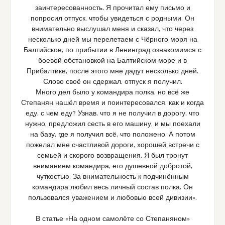
заинтересованность. Я прочитал ему письмо и
попросил отпуск, чтобы увидеться с родными. Он
внимательно выслушал меня и сказал, что через
несколько дней мы перелетаем с Чёрного моря на
Балтийское, по прибытии в Ленинград ознакомимся с
боевой обстановкой на Балтийском море и в
Прибалтике, после этого мне дадут несколько дней.
Слово своё он сдержал, отпуск я получил.
Много дел было у командира полка, но всё же
Степанян нашёл время и поинтересовался, как и когда
еду, с чем еду? Узнав, что я не получил в дорогу, что
нужно, предложил сесть в его машину, и мы поехали
на базу, где я получил всё, что положено. А потом
пожелал мне счастливой дороги, хорошей встречи с
семьей и скорого возвращения. Я был тронут
вниманием командира, его душевной добротой,
чуткостью. За внимательность к подчинённым
командира любил весь личный состав полка. Он
пользовался уважением и любовью всей дивизии».
В статье «На одном самолёте со Степаняном»