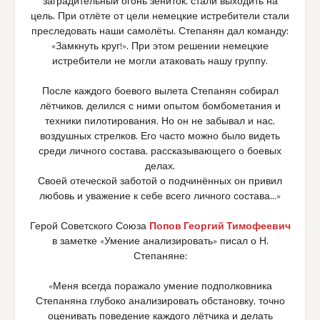
заградительный огонь зениток, стали выходить на
цель. При отлёте от цели немецкие истребители стали
преследовать наши самолёты. Степанян дал команду:
«Замкнуть круг!». При этом решении немецкие
истребители не могли атаковать нашу группу.
После каждого боевого вылета Степанян собирал
лётчиков, делился с ними опытом бомбометания и
техники пилотирования. Но он не забывал и нас,
воздушных стрелков. Его часто можно было видеть
среди личного состава, рассказывающего о боевых
делах.
Своей отеческой заботой о подчинённых он привил
любовь и уважение к себе всего личного состава…»
Герой Советского Союза
Попов Георгий Тимофеевич
в заметке «Умение анализировать» писал о Н.
Степаняне:
«Меня всегда поражало умение подполковника
Степаняна глубоко анализировать обстановку, точно
оценивать поведение каждого лётчика и делать