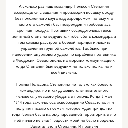
А сколько раз наш командир Нельсон Степанян
возвращался с задания и производил посадку с ходу,
без положенного круга над аэродромом, потому что
часто его самолёт был поврежден и требовалась
срочная посадка. Противник сосредоточивал весь
зенитный огонь на ведущего, чтобы сбить командира и
тем самым расстроить боевой порядок и лишить
управления группой самолётов. Так было при
нанесении штурмового удара по кораблям противника
в Феодосии, Севастополе, на морских коммуникациях,
когда Степанян был ведущим не только полка, но и
всей дивизии.
Помню Нельсона Степаняна не только как боевого
командира, но и как душевного, внимательного
человека, умевшего убедить и помочь. Когда 9 мая
1944 года закончилось освобождение Севастополя, я
получил письмо от семьи, которое ждал три долгих
года (семья была на оккупированной территории, и я о
ней ничего не знал), радости моей не было предела.
Заметил это и Степанян. И проявил