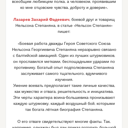
всеобщим любимцем полка, а человеком, проявившим
ко мне отцовские чувства, доброту и доверие».
Лазарев Захарий Фадеевич
, боевой друг и товарищ
Нельсона Степаняна, в статье «Нельсон Степанян»
пишет:
«Боевая работа дважды Героя Советского Союза
Нельсона Георгиевича Степаняна неразрывно связано
с балтийской авиацией. Один из лучших штурмовиков,
он прославился метками, беспощадными ударами по
противнику. Богатый опыт подполковника Степаняна
заслуживает самого тщательного, вдумчивого
изучения.
Умение воевать предполагает такие личные качества,
как мужество и отвага, решительность и инициатива.
Эти черты характера воина-большевика пронизывают
каждую штурмовку, каждый воздушный бой, которыми
так богата лётная биография Степаняна.
О его отваге свидетельствуют многие факты. Так,
например, однажды был дан приказ потопить большой