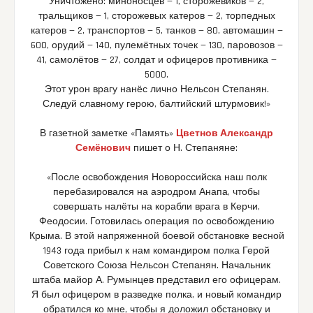
Уничтожено: миноносцев — 1, сторожевиков — 2,
тральщиков — 1, сторожевых катеров — 2, торпедных
катеров — 2, транспортов — 5, танков — 80, автомашин —
600, орудий — 140, пулемётных точек — 130, паровозов —
41, самолётов — 27, солдат и офицеров противника —
5000.
Этот урон врагу нанёс лично Нельсон Степанян.
Следуй славному герою, балтийский штурмовик!»
В газетной заметке «Память»
Цветнов Александр
Семёнович
пишет о Н. Степаняне:
«После освобождения Новороссийска наш полк
перебазировался на аэродром Анапа, чтобы
совершать налёты на корабли врага в Керчи,
Феодосии. Готовилась операция по освобождению
Крыма. В этой напряженной боевой обстановке весной
1943 года прибыл к нам командиром полка Герой
Советского Союза Нельсон Степанян. Начальник
штаба майор А. Румынцев представил его офицерам.
Я был офицером в разведке полка, и новый командир
обратился ко мне, чтобы я доложил обстановку и