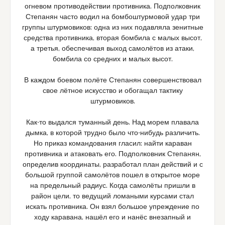
огневом противодействии противника. Подполковник
Степанян часто водил на бомбоштурмовой удар три
группы штурмовиков: одна из них подавляла зенитные
средства противника, вторая бомбила с малых высот,
а третья, обеспечивая выход самолётов из атаки,
бомбила со средних и малых высот.
В каждом боевом полёте Степанян совершенствовал
свое лётное искусство и обогащал тактику
штурмовиков.
Как-то выдался туманный день. Над морем плавала
дымка, в которой трудно было что-нибудь различить.
Но приказ командования гласил: найти караван
противника и атаковать его. Подполковник Степанян,
определив координаты, разработал план действий и с
большой группой самолётов пошел в открытое море
на предельный радиус. Когда самолёты пришли в
район цели, то ведущий ломаными курсами стал
искать противника. Он взял большое упреждение по
ходу каравана, нашёл его и нанёс внезапный и