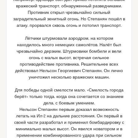
вражеский транспорт, обнаруженный разведчиками.
Противник открыл чрезвычайно сильный
заградительный зенитный огонь. Но Степанян пошёл в
атаку, прорвался сквозь огонь и потопил транспорт.
Лётчики штурмовали аэродром, на котором
находилось много немецких самолётов. Налёт был
чрезвычайно дерзким. Штурмовики бомбили и вели
огонь с малых высот, встречая сильное
противодействие противника. Решительнее всех
действовал Нельсон Георгиевич Степанян. Он лично
уничтожил несколько вражеских машин.
Для победы одной смелости мало. «Смелость города
берёт» только тогда, когда она сочетается со знанием
дела, с боевым умением.
Нельсон Степанян первым доказал возможность
летать на Ил-2 на дальние расстояния. Он первый в
своей части разработал и применил бомбардировку с
минимально малых высот. Он явился новатором и в
применении комбинированного удара при сильном