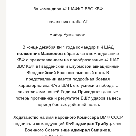
За командира 47 ШАФКП ВВС КБФ
начальник штаба АП
майор Румынцев».
В конце декабря 1944 года командир 11-й ШАД
полковник Манжосов
обратился к командованию
КБФ с представлением на преобразование 47 ШАП
ВВС КБФ в Гвардейский и штурмовой авиационный
Феодосийский Краснознаменный полк. В
представлении дается подробная боевая
характеристика 47-го ШАП, его успехи и победы с
захватчиками нашей Родины. Приводятся данные
потерь противника и результате БШУ ударов за весь
период боевых действий полка.
Ходатайство на имя народного Комиссара ВМФ СССР
подписали командующий КБФ
адмирал Трибуц
, член
Военного Совета вице-
адмирал Смирнов
,