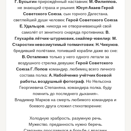
Г. Бусыгин
прирождённый наставник;
М. Филиппов,
не знающий страха и уныния;
Юсуп Акаев Герой
Советского Союза
, сын горного Дагестана,
светлейшей души человек;
Герой Советского Союза
Е. Удальцов
, никогда не отворачивающий свой
самолёт от зенитного снаряда противника;
В.
Глухарёв лётчик-штурмовик, снайпер-ювелир
;
М.
Старостин невозмутимый топмачтовик
;
Н. Чикунов
,
бредивший полётами, топивший корабли даже во сне;
В. Остапенко
только у него одного летали за
воздушного стрелка девушки;
Герой Советского
Союза Г. Попов
командир, любимец всего личного
состава полка;
А. Набойченко учётчик боевой
работы, воздушный фотограф
. Но Нельсона
Георгиевича Степаняна, командира полка, буду
помнить до последнего дыхания».
Владимир Марков на смерть любимого командира и
боевого друга сложил стихотворение:
Холодную храбрость, разумную речь,
Мужество, преданность нужно беречь.
Степанян прославился в борьбе с врагами.