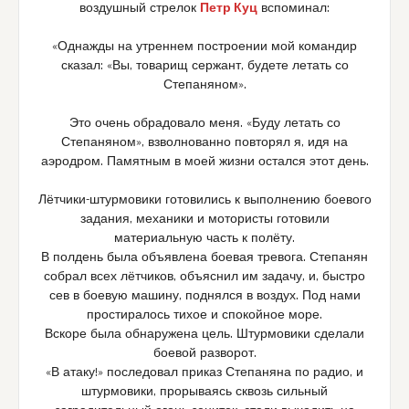
воздушный стрелок
Петр Куц
вспоминал:
«Однажды на утреннем построении мой командир
сказал: «Вы, товарищ сержант, будете летать со
Степаняном».
Это очень обрадовало меня. «Буду летать со
Степаняном», взволнованно повторял я, идя на
аэродром. Памятным в моей жизни остался этот день.
Лётчики-штурмовики готовились к выполнению боевого
задания, механики и мотористы готовили
материальную часть к полёту.
В полдень была объявлена боевая тревога. Степанян
собрал всех лётчиков, объяснил им задачу, и, быстро
сев в боевую машину, поднялся в воздух. Под нами
простиралось тихое и спокойное море.
Вскоре была обнаружена цель. Штурмовики сделали
боевой разворот.
«В атаку!» последовал приказ Степаняна по радио, и
штурмовики, прорываясь сквозь сильный