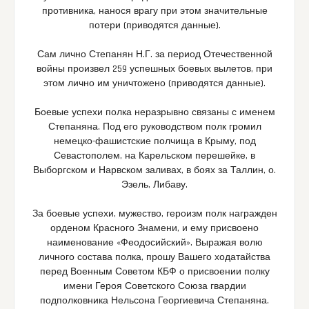
противника, нанося врагу при этом значительные
потери (приводятся данные).
Сам лично Степанян Н.Г. за период Отечественной
войны произвел 259 успешных боевых вылетов, при
этом лично им уничтожено (приводятся данные).
Боевые успехи полка неразрывно связаны с именем
Степаняна. Под его руководством полк громил
немецко-фашистские полчища в Крыму, под
Севастополем, на Карельском перешейке, в
Выборгском и Нарвском заливах, в боях за Таллин, о.
Эзель, Либаву.
За боевые успехи, мужество, героизм полк награжден
орденом Красного Знамени, и ему присвоено
наименование «Феодосийский». Выражая волю
личного состава полка, прошу Вашего ходатайства
перед Военным Советом КБФ о присвоении полку
имени Героя Советского Союза гвардии
подполковника Нельсона Георгиевича Степаняна.