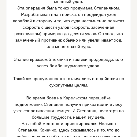
мощный удар.
Эта операция была тонко продумана Степаняном.
Разрабатывая план поиска, он предвидел уход
кораблей в сторону и то, что суда несомненно повысят
скорость с шести узлов (скорость, засеченная
разведчиком) примерно до десяти узлов. Он знал, что
замеченный противник обычно или увеличивает ход,
или меняет свой курс.
Знание вражеской техники и тактики предопределило
успех бомбоштурмового удара.
Такой же продуманностью отличались его действия по
сухопутным целям.
Во время боёв на Карельском перешейке
подполковник Степанян получил приказ найти в лесу
узел сопротивления немцев. И Степанян, несмотря на
большие трудности, нашёл эту цель.
На любой местности ориентировался Нельсон
Степанян. Конечно, здесь сказывалось и то, что до
войны он долго работал в Гражданском воздушном