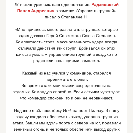
Лётчик-штурмовик, наш однополчанин,
Радзиевский
Павел Андреевич
в заметке «Управлять группой»
писал о Степаняне Н.:
«Мне пришлось много раз летать в группах, которые
водил дважды Герой Советского Союза Степанян.
Компактность строя, массированность удара всегда
отличали действия этих групп. Добивался он этих
качеств умелым управлением группой в воздухе по
радио или эволюциями самолета.
Каждый из нас учился у командира, старался
перенимать его опыт.
Во время атаки мои мысли сосредоточены на
ведомых. Командую спокойно. Если лётчики чувствуют,
что командир спокоен, то и они не нервничают.
Недавно я вёл шестёрку Ил-2 на порт Пиллау. В нашу
задачу входило обеспечить выход ударных групп из
атаки. Зашли мы вдоль порта с севера на юг, подавили
зенитный огонь, и не только обеспечили выход других