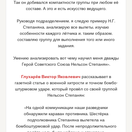
Так он добивался компактности группы при любом её
составе. А это и есть искусство ведущего.
Руководя подразделением, я следую примеру Н.Г.
Степаняна, анализирую все вылеты, изучаю
особенности каждого лётчика и, таким образом,
составляю группу для выполнения того или иного
задания.
Умению анализировать вот чему научил меня дважды
Герой Советского Союза Нельсон Степанян».
Глухарёв Виктор Яковлевич
рассказывает в
газетной статье о военной хитрости и точном бомбо-
штурмовом ударе, который провёл со своей группой
Нельсон Степанян:
«На одной коммуникации наши разведчики
обнаружили караван противника. Шестёрка
подполковника Степаняна вылетела на
бомбоштурмовой удар. После непродолжительного