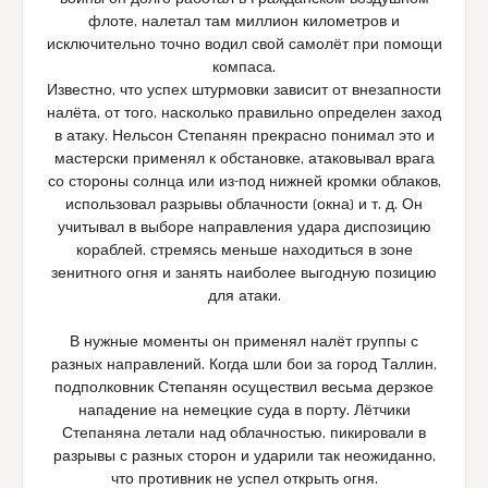
флоте, налетал там миллион километров и
исключительно точно водил свой самолёт при помощи
компаса.
Известно, что успех штурмовки зависит от внезапности
налёта, от того, насколько правильно определен заход
в атаку. Нельсон Степанян прекрасно понимал это и
мастерски применял к обстановке, атаковывал врага
со стороны солнца или из-под нижней кромки облаков,
использовал разрывы облачности (окна) и т. д. Он
учитывал в выборе направления удара диспозицию
кораблей, стремясь меньше находиться в зоне
зенитного огня и занять наиболее выгодную позицию
для атаки.
В нужные моменты он применял налёт группы с
разных направлений. Когда шли бои за город Таллин,
подполковник Степанян осуществил весьма дерзкое
нападение на немецкие суда в порту. Лётчики
Степаняна летали над облачностью, пикировали в
разрывы с разных сторон и ударили так неожиданно,
что противник не успел открыть огня.