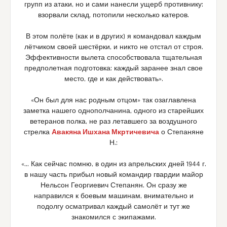
групп из атаки, но и сами нанесли ущерб противнику:
взорвали склад, потопили несколько катеров.
В этом полёте (как и в других) я командовал каждым
лётчиком своей шестёрки, и никто не отстал от строя.
Эффективности вылета способствовала тщательная
предполетная подготовка: каждый заранее знал свое
место, где и как действовать».
«Он был для нас родным отцом» так озаглавлена
заметка нашего однополчанина, одного из старейших
ветеранов полка, не раз летавшего за воздушного
стрелка
Авакяна Ишхана Мкртичевича
о Степаняне
Н.:
«… Как сейчас помню, в один из апрельских дней 1944 г.
в нашу часть прибыл новый командир гвардии майор
Нельсон Георгиевич Степанян. Он сразу же
направился к боевым машинам, внимательно и
подолгу осматривал каждый самолёт и тут же
знакомился с экипажами.