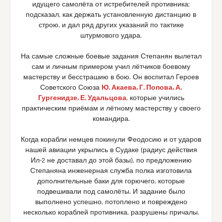
идущего самолёта от истребителей противника;
подсказал, как держать установленную дистанцию в
строю, и дал ряд других указаний по тактике
штурмового удара.
На самые сложные боевые задания Степанян вылетал
сам и личным примером учил лётчиков боевому
мастерству и бесстрашию в бою. Он воспитал Героев
Советского Союза
Ю. Акаева, Г. Попова, А.
Гургенидзе, Е. Удальцова
, которые учились
практическим приёмам и лётному мастерству у своего
командира.
Когда корабли немцев покинули Феодосию и от ударов
нашей авиации укрылись в Судаке (радиус действия
Ил-2 не доставал до этой базы), по предложению
Степаняна инженерная служба полка изготовила
дополнительные баки для горючего, которые
подвешивали под самолёты. И задание было
выполнено успешно, потоплено и повреждено
несколько кораблей противника, разрушены причалы.