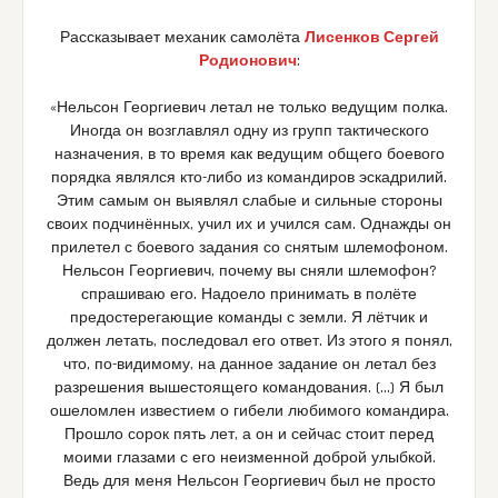
Рассказывает механик самолёта
Лисенков Сергей
Родионович
:
«Нельсон Георгиевич летал не только ведущим полка.
Иногда он возглавлял одну из групп тактического
назначения, в то время как ведущим общего боевого
порядка являлся кто-либо из командиров эскадрилий.
Этим самым он выявлял слабые и сильные стороны
своих подчинённых, учил их и учился сам. Однажды он
прилетел с боевого задания со снятым шлемофоном.
Нельсон Георгиевич, почему вы сняли шлемофон?
спрашиваю его. Надоело принимать в полёте
предостерегающие команды с земли. Я лётчик и
должен летать, последовал его ответ. Из этого я понял,
что, по-видимому, на данное задание он летал без
разрешения вышестоящего командования. (…) Я был
ошеломлен известием о гибели любимого командира.
Прошло сорок пять лет, а он и сейчас стоит перед
моими глазами с его неизменной доброй улыбкой.
Ведь для меня Нельсон Георгиевич был не просто