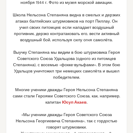
ноября 1944 г. Фото из музея морской авиации.
Школа Нельсона Степаняна видна в смелых и дерзких
атаках балтийских штурмовиков на порт Пиллау. Он
учил своих питомцев: если нападает воздушный
противник, дерзко контратаковать его, вести активный
воздушный бой, используя силу огня самолёта.
Выучку Степаняна мы видим в бою штурмовика Героя
Советского Союза Удальцова (одного из питомцев
Степаняна), с восемью «фокке-вульфами». В этом бою
Удальцов уничтожил три немецких самолёта и вышел
победителем.
Многие ученики дважды Героя Нельсона Степаняна
сами стали Героями Советского Союза, как, например,
капитан
Юсуп Акаев
.
«Мы ученики дважды Героя Советского Союза
Нельсона Георгиевича Степаняна», так с гордостью
говорят штурмовики.