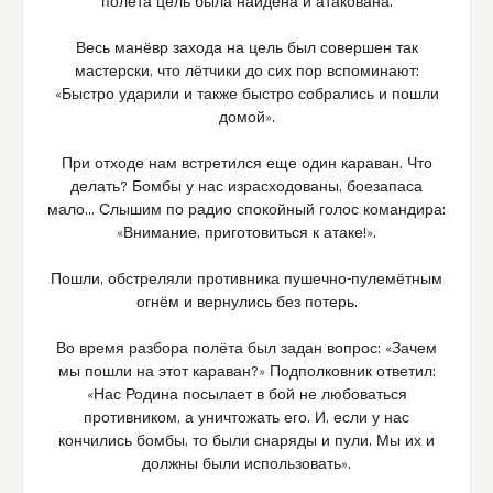
полёта цель была найдена и атакована.
Весь манёвр захода на цель был совершен так
мастерски, что лётчики до сих пор вспоминают:
«Быстро ударили и также быстро собрались и пошли
домой».
При отходе нам встретился еще один караван. Что
делать? Бомбы у нас израсходованы, боезапаса
мало… Слышим по радио спокойный голос командира:
«Внимание, приготовиться к атаке!».
Пошли, обстреляли противника пушечно-пулемётным
огнём и вернулись без потерь.
Во время разбора полёта был задан вопрос: «Зачем
мы пошли на этот караван?» Подполковник ответил:
«Нас Родина посылает в бой не любоваться
противником, а уничтожать его. И, если у нас
кончились бомбы, то были снаряды и пули. Мы их и
должны были использовать».