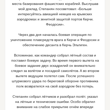
места базирования фашистских кораблей. Выслушав
мой доклад, Степанян посоветовал: «Больше
интересуйтесь авиацией немцев на крымских
аэродромах и зенитной защитой портов Керчи,
Феодосии».
Через два дня началась боевая операция по
уничтожению плавсредств врага в Керчи и Феодосии и
обеспечению десанта в Керчь Эльтиген.
Вспоминаю, как командир собрал лётный состав и
поставил боевую задачу. Во время первого вылета на
боевое задание двух эскадрилий он внимательно
следил за взлётом и посадкой самолётов. А во втором
вылете ведущим полетел сам. После успешного
штурмового удара по береговой обороне противника
полк возвратился на свой аэродром без потерь.
Степанян собрал лётчиков и разобрал полёт, указал
на лётные и технические ошибки. Особо обратил
внимание на слабое прикрытие огнём впереди