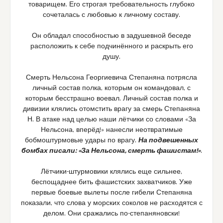
товарищем. Его строгая требовательность глубоко
сочеталась с любовью к личному составу.
Он обладал способностью в задушевной беседе
расположить к себе подчинённого и раскрыть его
душу.
Смерть Нельсона Георгиевича Степаняна потрясла
личный состав полка, которым он командовал, с
которым бесстрашно воевал. Личный состав полка и
дивизии клялись отомстить врагу за смерь Степаняна
Н. В атаке над целью наши лётчики со словами «За
Нельсона, вперёд!» нанесли неотвратимые
бобмоштурмовые удары по врагу.
На подвешенных
бомбах писали: «За Нельсона, смерть фашистам!»
.
Лётчики-штурмовики клялись еще сильнее,
беспощаднее бить фашистских захватчиков. Уже
первые боевые вылеты после гибели Степаняна
показали, что слова у морских соколов не расходятся с
делом. Они сражались по-степаняновски!