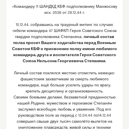
«Командиру 11 ШАНДКД КБФ подполковнику Манжосову
исх. 0538 от 28.12.44 г.
15.12.44, собравшись на траурный митинг по случаю
гибели командира 47 ШАФКП Героя Советского Союза
гвардии подполковника Степаняна,
личный состав
полка просит Вашего ходатайства перед Военным
Советом КБФ о присвоении полку имени любимого
командира, друга и воспитателя Героя Советского
Союза Нельсона Георгиевича Степаняна
.
Личный состав поклялся жестоко отомстить немецко-
фашистским захватчикам за смерть любимого
командира, ещё больше усилить удары по врагу,
крепить дисциплину и организованность.
Своими боевыми делами, беззаветной преданностью
нашей Родине, мужеством и героизмом Степанян
заслужил всеобщую любовь и уважение. Под его
руководством полк за период с 12.04.44 по14.12.44
совершил свыше двух тысяч самолёто-вылетов на
уничтожение плавсредств, живой силы и техники