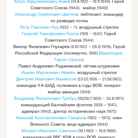
Юсуп Абдулабекович Акаев
(14.8.1922 — 19.11.1949), Герой
Советского Союза (1944), майор (1948)
Александр Семёнович Цветнов
, лейтенант, командир
по разведке полка
Петр Павлович Куц
(1922 — ?), воздушный стрелок
Георгий Тимофеевич Попов
(1919 — 1947), Герой
Советского Союза (1944)
Виктор Яковлевич Глухарёв (9.10.1922 — 28.12.1978), Герой
Российской Федерации (посмертно, 1995) (
Википедия
,
Герои страны
)
Павел Андреевич Радзиевский, лётчик-штурмовик
Ишхан Мкртичевич Авакян
, воздушный стрелок
Дмитрий Иванович Манжосов
(23.02.1906 — 21.08.1962),
командир 11-й ШАД, полковник в годы ВОВ, генерал-
майор авиации (1949)
Владимир Филиппович Трибуц
(15[28].7.1900 — 30.8.1977),
командующий Балтийским флотом (1939 — 1947),
адмирал (1943), доктор исторических наук (1972)
Николай Константинович Смирнов
(1902 — 1973), член
Военного Совета, вице-адмирал (1944)
Михаил Иванович Самохин
(19.1.1902 — 19.8.1998),
командующий ВВС КБФ в годы ВОВ, генерал-