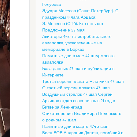
Голубева
Эдуард Мосесов (Санкт-Петербург). С
праздником Флага Арцаха!
Э. Мосесов (СПб). Кто есть кто
Предложение 22 мая
Авиаторы 4-го гв. истребительного
авиаполка, увековеченные на
мемориале в Борках
Памятные дни в мае 47 штурмового
авиаполка
База данных 47 шап и публикации в
Интернете
Третья версия плаката — летчики 47 шап
О третьей версии плаката 47 шап
Воздушный стрелок 47 шап Сергей
Архипов отдал свою жизнь в 21 год в
Битве за Ленинград
Стихотворения Владимира Полянского
о родном 47 шап
Памятные дни в марте 47-го шап
Боец ВОВ Андраник Давтян, погибший в