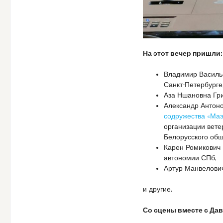
На этот вечер пришли:
Владимир Василь
Санкт-Петербурге
Аза Ншановна Гри
Александр Антоно
содружества «Маэ
организации вете
Белорусского общ
Карен Ромикович 
автономии СПб,
Артур Манвелович
и другие.
Со сцены вместе с Да