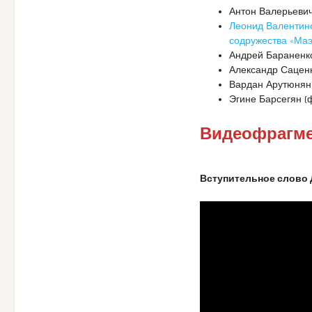
Антон Валерьевич
Леонид Валентин
содружества «Маэ
Андрей Бараненко
Александр Саценк
Вардан Арутюнян 
Эгине Барсегян (
Видеофрагм
Вступительное слово 