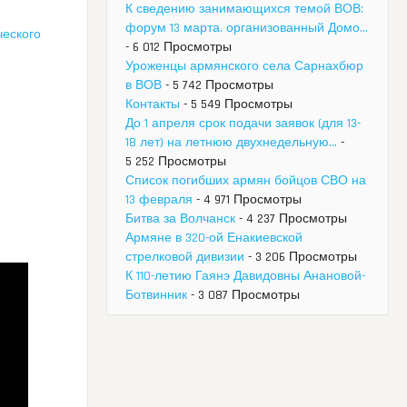
К сведению занимающихся темой ВОВ:
форум 13 марта, организованный Домо...
ческого
- 6 012 Просмотры
Уроженцы армянского села Сарнахбюр
в ВОВ
- 5 742 Просмотры
Контакты
- 5 549 Просмотры
До 1 апреля срок подачи заявок (для 13-
18 лет) на летнюю двухнедельную...
-
5 252 Просмотры
Список погибших армян бойцов СВО на
13 февраля
- 4 971 Просмотры
Битва за Волчанск
- 4 237 Просмотры
Армяне в 320-ой Енакиевской
стрелковой дивизии
- 3 206 Просмотры
К 110-летию Гаянэ Давидовны Анановой-
Ботвинник
- 3 087 Просмотры