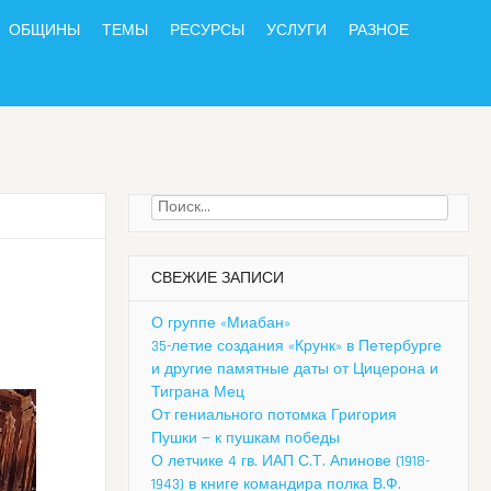
ОБЩИНЫ
ТЕМЫ
РЕСУРСЫ
УСЛУГИ
РАЗНОЕ
Найти:
СВЕЖИЕ ЗАПИСИ
О группе «Миабан»
35-летие создания «Крунк» в Петербурге
и другие памятные даты от Цицерона и
Тиграна Мец
От гениального потомка Григория
Пушки — к пушкам победы
О летчике 4 гв. ИАП С.Т. Апинове (1918-
1943) в книге командира полка В.Ф.