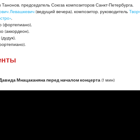
 Танонов, председатель Союза композиторов Санкт-Петербурга,
ович Левашкевич
(ведущий вечера), композитор, руководитель
Твор
стро»
,
 (фортепиано),
о (аккордеон),
(дудук),
фортепиано).
енты
Давида Мнацаканяна перед началом концерта
(1 мин)