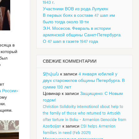
1943 г.
Участники ВОВ из рода Лулукян
В первых боях в составе 47 шап им
было тогда около 18-ти
Э.Н. Мосесов. Февраль в истории
армянской общины Санкт-Петербурга
О 47 шап в газете 1947 года
есяца в
 который
 был
СВЕЖИЕ КОММЕНТАРИИ
о
Ջիվան
к записи
4 января юбилей у
двух старожилов общины Петербурга. В
ет
сумме 130 лет
а России»
Цовинар
к записи
Защищено: С Новым
тому
годом!
ки,
Christian Solidarity International about help to
ациям.
the family of those who returned to Artsakh
after torture in Baku – Armenian Genocide from
Azerbaijan
к записи
CSI helps Armenian
families in need (Feb 2021)