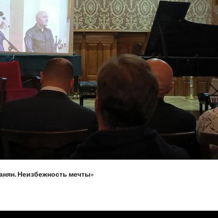
анян. Неизбежность мечты»