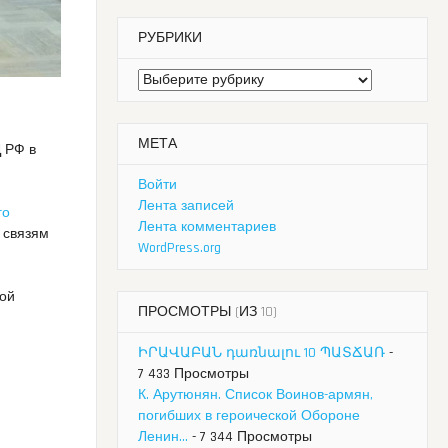
РУБРИКИ
Рубрики
МЕТА
 РФ в
Войти
Лента записей
го
Лента комментариев
 связям
WordPress.org
ной
ПРОСМОТРЫ (ИЗ 10)
ԻՐԱՎԱԲԱՆ դառնալու 10 ՊԱՏՃԱՌ
-
7 433 Просмотры
К. Арутюнян. Список Воинов-армян,
погибших в героической Обороне
Ленин...
- 7 344 Просмотры