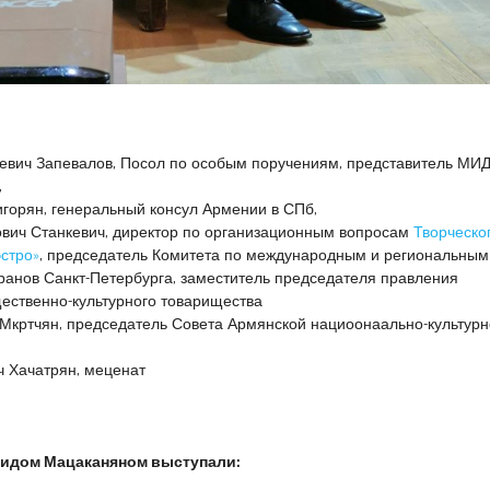
евич Запевалов, Посол по особым поручениям, представитель МИД
,
горян, генеральный консул Армении в СПб,
вич Станкевич, директор по организационным вопросам
Творческо
стро»
, председатель Комитета по международным и региональным
ранов Санкт-Петербурга, заместитель председателя правления
ественно-культурного товарищества
Мкртчян, председатель Совета Армянской нациоонаально-культур
 Хачатрян, меценат
видом Мацаканяном выступали: