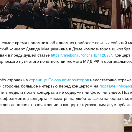
и самое время напомнить об одном из наиболее важных событий м
рский концерт Давида Мнацаканяна в Доме композиторов 10 ноября,
ван в предыдущей статье
https://miaban.ru/anons-10-11-2023/
. Концерт
ворческого пути этого почётного дипломата МИД РФ и оригинальног
рёх строчек на
странице Союза композиторов
недостаточно отража
ой стороны, большое интервью перед концертом на
портале «Музык
тя 2 недели после концерта и не содержит ни фото, ни видео. Поэ
еофрагментов концерта. Несмотря на любительское качество съем
 видео дополняют впечатление о концерте к указанным двум публик