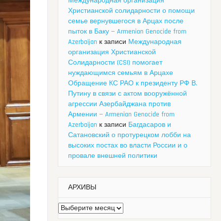
Международная организация
Христианской солидарности о помощи
семье вернувшегося в Арцах после
пыток в Баку — Armenian Genocide from
Azerbaijan
к записи
Международная
организация Христианской
Солидарности (CSI) помогает
нуждающимся семьям в Арцахе
Обращение КС РАО к президенту РФ В.
Путину в связи с актом вооружённой
агрессии Азербайджана против
Армении — Armenian Genocide from
Azerbaijan
к записи
Багдасаров и
Сатановский о протурецком лобби на
высоких постах во власти России и о
провале внешней политики
АРХИВЫ
Архивы