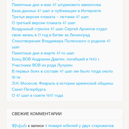
Памятные дни в мае 47 штурмового авиаполка
База данных 47 шап и публикации в Интернете
Третья версия плаката — летчики 47 шап
О третьей версии плаката 47 шап
Воздушный стрелок 47 шап Сергей Архипов отдал
свою жизнь в 21 год в Битве за Ленинград
Стихотворения Владимира Полянского о родном 47
шап
Памятные дни в марте 47-го шап
Боец ВОВ Андраник Давтян, погибший в 1943 г.
Участники ВОВ из рода Лулукян
В первых боях в составе 47 шап им было тогда около
18-ти
Э.Н. Мосесов. Февраль в истории армянской общины
Санкт-Петербурга
О 47 шап в газете 1947 года
СВЕЖИЕ КОММЕНТАРИИ
Ջիվան
к записи
4 января юбилей у двух старожилов