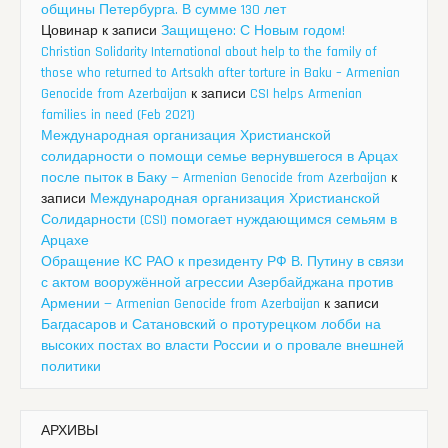
общины Петербурга. В сумме 130 лет
Цовинар
к записи
Защищено: С Новым годом!
Christian Solidarity International about help to the family of
those who returned to Artsakh after torture in Baku – Armenian
Genocide from Azerbaijan
к записи
CSI helps Armenian
families in need (Feb 2021)
Международная организация Христианской
солидарности о помощи семье вернувшегося в Арцах
после пыток в Баку — Armenian Genocide from Azerbaijan
к
записи
Международная организация Христианской
Солидарности (CSI) помогает нуждающимся семьям в
Арцахе
Обращение КС РАО к президенту РФ В. Путину в связи
с актом вооружённой агрессии Азербайджана против
Армении — Armenian Genocide from Azerbaijan
к записи
Багдасаров и Сатановский о протурецком лобби на
высоких постах во власти России и о провале внешней
политики
АРХИВЫ