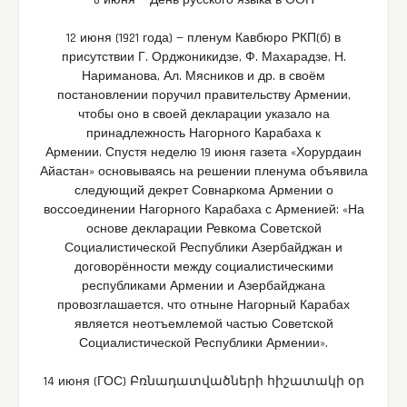
6 июня — День русского языка в ООН
12 июня (1921 года) — пленум Кавбюро РКП(б) в
присутствии Г. Орджоникидзе, Ф. Махарадзе, Н.
Нариманова, Ал. Мясников и др. в своём
постановлении поручил правительству Армении,
чтобы оно в своей декларации указало на
принадлежность Нагорного Карабаха к
Армении. Спустя неделю 19 июня газета «Хорурдаин
Айастан» основываясь на решении пленума объявила
следующий декрет Совнаркома Армении о
воссоединении Нагорного Карабаха с Арменией: «На
основе декларации Ревкома Советской
Социалистической Республики Азербайджан и
договорённости между социалистическими
республиками Армении и Азербайджана
провозглашается, что отныне Нагорный Карабах
является неотъемлемой частью Советской
Социалистической Республики Армении».
14 июня (ГОС) Բռնադատվածների հիշատակի օր