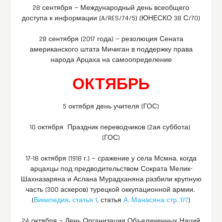
28 сентября — Международный день всеобщего
доступа к информации (A/RES/74/5) (ЮНЕСКО 38 С/70)
28 сентября (2017 года) — резолюция Сената
американского штата Мичиган в поддержку права
народа Арцаха на самоопределение
ОКТЯБРЬ
5 октября день учителя (ГОС)
10 октября Праздник переводчиков (2ая суббота)
(ГОС)
17-18 октября (1918 г.) — сражение у села Мсмна, когда
арцахцы под предводительством Сократа Мелик-
Шахназаряна и Аслана Мурадханяна разбили крупную
часть (300 аскеров) турецкой оккупационной армии.
(
Википедия
,
статья 1
, статья
А. Манасяна стр. 177
)
24 октября — День Организации Объединенных Наций