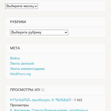
Архивы
РУБРИКИ
Рубрики
МЕТА
Войти
Лента записей
Лента комментариев
WordPress.org
ПРОСМОТРЫ (ИЗ 10)
ԻՐԱՎԱԲԱՆ դառնալու 10 ՊԱՏՃԱՌ
- 7 422
Просмотры
К. Арутюнян. Список Воинов-армян, погибших в