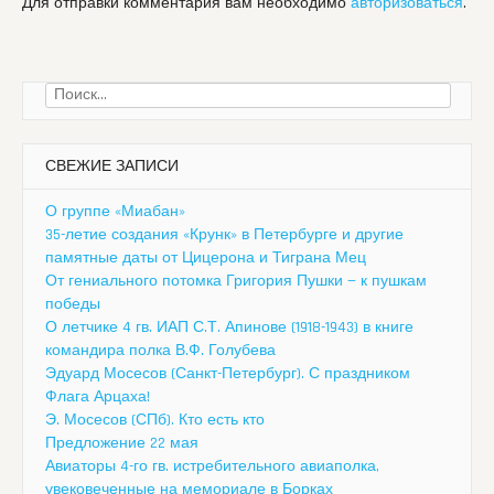
Для отправки комментария вам необходимо
авторизоваться
.
Найти:
СВЕЖИЕ ЗАПИСИ
О группе «Миабан»
35-летие создания «Крунк» в Петербурге и другие
памятные даты от Цицерона и Тиграна Мец
От гениального потомка Григория Пушки — к пушкам
победы
О летчике 4 гв. ИАП С.Т. Апинове (1918-1943) в книге
командира полка В.Ф. Голубева
Эдуард Мосесов (Санкт-Петербург). С праздником
Флага Арцаха!
Э. Мосесов (СПб). Кто есть кто
Предложение 22 мая
Авиаторы 4-го гв. истребительного авиаполка,
увековеченные на мемориале в Борках