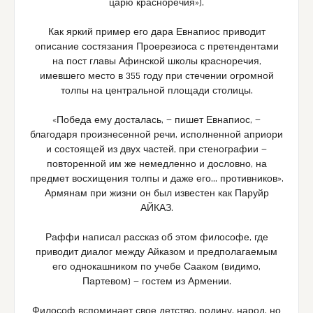
царю красноречия»).
Как яркий пример его дара Евнапиос приводит
описание состязания Проерезиоса с претендентами
на пост главы Афинской школы красноречия,
имевшего место в 355 году при стечении огромной
толпы на центральной площади столицы.
«Победа ему досталась, — пишет Евнапиос, —
благодаря произнесенной речи, исполненной априори
и состоящей из двух частей, при стенографии —
повторенной им же немедленно и дословно, на
предмет восхищения толпы и даже его… противников».
Армянам при жизни он был известен как Паруйр
АЙКАЗ.
Раффи написал рассказ об этом философе, где
приводит диалог между Айказом и предполагаемым
его однокашником по учебе Сааком (видимо,
Партевом) — гостем из Армении.
Философ вспоминает свое детство, родину, народ, но