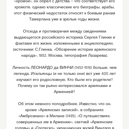
«хромой», он обрел с детства — что соответствует его
хромоте, однако классические его биографы, арабы,
этот физический недостаток относят к боевым ранам
Тамерлана уже в зрелые годы жизни.
Отсюда и противоречия между сведениями
выдающегося российского историка Сергея Глинки и
фактами его жизни, изложенными в энциклопедиях.
(источники: С.Глинка, «Обозрение истории армянского
народа», 1852, Москва, типография Лазарева).
Личность ЛЕОНАРДО да ВИНЧИ (1452-1519) больше, чем
легенда. Итальянцы (и не только они) вот уже 400 лет
изучают его родословную. Кто были его родители?
Почему он так рьяно интересовался армянами и
Арменией?
Об этом немного поподробнее. Известно, что он,
кроме «Армянских записей», в собраниях
«Амброзиано» в Милане (1495), «О путешествиях,
совершенных им в Армению», скетчей «Армянские
головы» и «Гротеско», украшающих музей Виндзор в