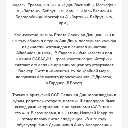
андес», Ереван, 1970, N1; 4. «Царь Василий I», Москофян
А., «Зартонк», Бейрут, 1975, арм.; 5. «Царь Василий II
Болгаробойца, Москофян А. «Зартонк», Бейрут, 1975,
арм.).
Как известно, визирь Египта Салах-ад-Дин (1138-1193) в
1171 году сбросил с трона Ади-Дина, последнего халифа
из династии Фатимидов и основал династию
Айюбидов (1171-1250). В Европе он был известен под
именем САЛАДИН — гроза крестоносцев. Историки
считают его если не армянином (как это утверждает
Вальтер Скотт в «Айвенго»), то, по крайней мере,
человеком армянского происхождения (Э.Дриатоц,
А.Гарднер, Д.Брест).
Только в Армянской ССР Салах-ад-Дин «произведен» в
курды, родители которого, потомки Шеддадидов, были
выходцами из Армении, а не армянами (АСЭ, том.3,
стр.473). В свое время, в 1898 году, Николай Марр по
этому поводу писал следующее: «В 1072 году
Абуесувар, эмир Двина, купил Ани у Алпарслана и