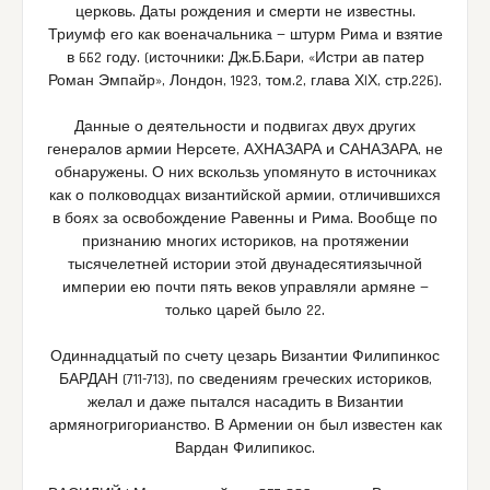
церковь. Даты рождения и смерти не известны.
Триумф его как военачальника — штурм Рима и взятие
в 662 году. (источники: Дж.Б.Бари, «Истри ав патер
Роман Эмпайр», Лондон, 1923, том.2, глава ХIХ, стр.226).
Данные о деятельности и подвигах двух других
генералов армии Нерсете, АХНАЗАРА и САНАЗАРА, не
обнаружены. О них вскользь упомянуто в источниках
как о полководцах византийской армии, отличившихся
в боях за освобождение Равенны и Рима. Вообще по
признанию многих историков, на протяжении
тысячелетней истории этой двунадесятиязычной
империи ею почти пять веков управляли армяне —
только царей было 22.
Одиннадцатый по счету цезарь Византии Филипинкос
БАРДАН (711-713), по сведениям греческих историков,
желал и даже пытался насадить в Византии
армяногригорианство. В Армении он был известен как
Вардан Филипикос.