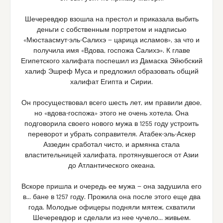
Шечеревдюр взошла на престол и приказала выбить
деньги с собственным портретом и надписью
«Мюстаасмут-эль-Салихэ — царица исламов», за что и
получила имя «Вдова, госпожа Салихэ». К главе
Египетского халифата поспешил из Дамаска Эйюбский
халиф Эшреф Муса и предложил образовать общий
халифат Египта и Сирии.
Он просуществовал всего шесть лет, им правили двое,
но «вдова-госпожа» этого не очень хотела. Она
подговорила своего нового мужа в 1255 году устроить
переворот и убрать соправителя. Атабек-эль-Аскер
Аззедин сработал чисто, и армянка стала
властительницей халифата, протянувшегося от Азии
до Атлантического океана.
Вскоре пришла и очередь ее мужа — она задушила его
в… бане в 1257 году. Прожила она после этого еще два
года. Молодые офицеры подняли мятеж, схватили
Шечеревдюр и сделали из нее чучело… живьем.