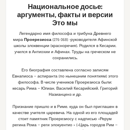
Национальное досье:
аргументы, факты и версии
Это мы
Легендарно имя философа и трибуна Древнего
мира
Проерезиоса
(276-368) -руководителя Афинской
школы элоквенции (красноречия). Родился в Кесарии,
учился в Антиохии и Афинах. Труды на греческом не
сохранились.
Его биография составлена согласно записям
Евнапиоса — аспиранта (по нынешним понятиям) этого
философа. В числе учеников Проерезиоса были:
кесарь Рима — Юлиан, Василий Кесарийский, Григорий
Назианценз и др.
Признание пришло и в Риме, куда он был приглашен в
качестве учителя царевича. На одной из его площадей
стоит памятник Проерезиосу с надписью «Рерум
регина Рома — реги элокуентио » («Царь городов Рим —