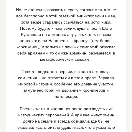
Но не станем возражать и сразу согласимся, что не
все бесспорно в этой газетной энциклопедии имен,
хотя везде старались ссылаться на источники.
Поэтому будьте к нам великодушны: если Шота
Руставели не армянин, а грузин, что ж, совсем
неплохо; если Наполеон — француз (тем более,
корсиканец!) и только из личных симпатий окружил
себя армянами, то он уже армянин, разумеется, в
метафорическом смысле…
Газета предлагает версии, высказывает вслух
сомнения — не откажем ей в этом праве. Зеркало
мировой истории, особенно его древние участки,
замутнено горячим дыханием хроникеров и
летописцев.
Расплывчато, а иногда непросто разглядеть лик
исторических персонажей. А армяне живут очень
долго на земле и всегда созидали, где бы не
оказывались: стоит ли удивляться, что в указателе