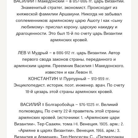
ВАСИЛИЙ I Македонский — в 857-886 гг. царь Византии.
Знаменитый стратег, экономист. Происходит из
княжеской фамилии Аршакуни. Никогда не забывал
соплеменников: армянскому царю Ашоту I как «сыну
любимому» прислал корону, царскую накидку и
драгоценности. Это был 15-й по счету царь Византии
армянских кровей.
ЛЕВ VI Мудрый — в 886-912 гг. царь Византии. Автор
первого свода законов страны, переданного и
армянским царям. Преемник Василия I Македонского,
известен и как Левон III.
КОНСТАНТИН VI Пурпурный — 913-959 гг.
Энциклопедист, историк, поэт, инженер, врач. По счету
18-й цезарь этой страны армянских кровей.
ВАСИЛИЙ II Болгаробойца — 976-1025 гг. Великий
полководец. По счету 22-й правитель этой страны
армянских кровей. (источники: 1. «Армянские цари
Византии», Тер-Саакян, тома I-II, Венеция, 1905, арм.; 2.
«Армяне в царях Византии», Венеция, 1966, арм.; 3.
Византия и Армения», Тер-Нерсесян С., «Патмагракан