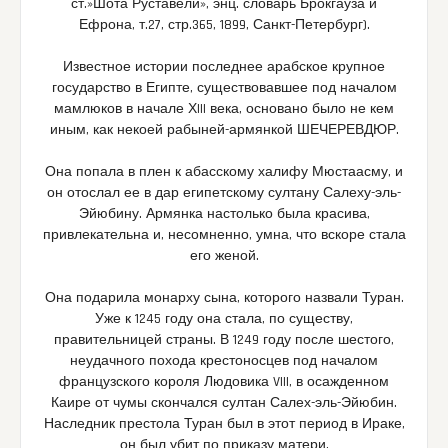
ст.»Шота Руставели», энц. словарь Брокгауза и
Ефрона, т.27, стр.365, 1899, Санкт-Петербург).
Известное истории последнее арабское крупное
государство в Египте, существовавшее под началом
мамлюков в начале ХIII века, основано было не кем
иным, как некоей рабыней-армянкой ШЕЧЕРЕВДЮР.
Она попала в плен к абасскому халифу Мюстаасму, и
он отослал ее в дар египетскому султану Салеху-эль-
Эйюбину. Армянка настолько была красива,
привлекательна и, несомненно, умна, что вскоре стала
его женой.
Она подарила монарху сына, которого назвали Туран.
Уже к 1245 году она стала, по существу,
правительницей страны. В 1249 году после шестого,
неудачного похода крестоносцев под началом
французского короля Людовика VIII, в осажденном
Каире от чумы скончался султан Салех-эль-Эйюбин.
Наследник престола Туран был в этот период в Ираке,
он был убит по приказу матери.