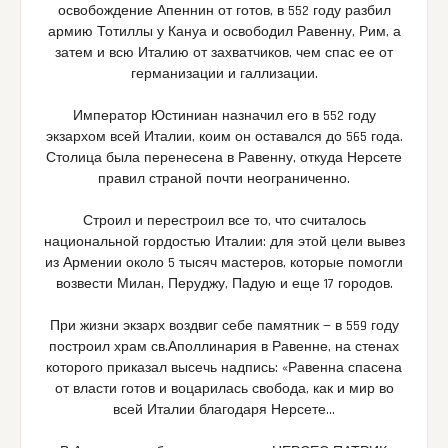
освобождение Апеннин от готов, в 552 году разбил
армию Тотиллы у Кануа и освободил Равенну, Рим, а
затем и всю Италию от захватчиков, чем спас ее от
германизации и галлизации.
Император Юстиниан назначил его в 552 году
экзархом всей Италии, коим он оставался до 565 года.
Столица была перенесена в Равенну, откуда Нерсете
правил страной почти неограниченно.
Строил и перестроил все то, что считалось
национальной гордостью Италии: для этой цели вывез
из Армении около 5 тысяч мастеров, которые помогли
возвести Милан, Перуджу, Падую и еще 17 городов.
При жизни экзарх воздвиг себе памятник — в 559 году
построил храм св.Аполлинария в Равенне, на стенах
которого приказал высечь надпись: «Равенна спасена
от власти готов и воцарилась свобода, как и мир во
всей Италии благодаря Нерсете…