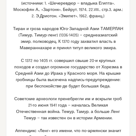
(источники: 1. «Шечеревдюр — владыка Египта»,
Москофян А., «Зартонк», Бейрут, 1974, 22.VIII., стр.3, арм.;
2. Э.Дриотон, «Эжипет», 1962, франц.)
Тиран и гроза народов Юго-Западной Азии ТАМЕРЛАН
(Тимур, Тимур-ленг) (1336-1405) — среднеазиатский
эмир, полководец. К 1370 году захватил власть в
Мавераннахаре и принял титул великого эмира.
С 1372 по 1405 гг. совершил свыше 20-и крупных
походов и создал огромное государство от Хорезма в
Средней Азии до Ирака у Красного моря. На крышке
гробницы была высечена надпись-предупреждение:
при беспокойстве-де будет большая беда.
Советские археологи пренебрегли им и вскрыли гроб
21-го июня 1941 года — началась Великая
Отечественная война. Темур, Тамур, а больше Ленг
Темур — так известен он в истории Армении.
Аппендикс «Ленг» его имени, что по-армянски значит