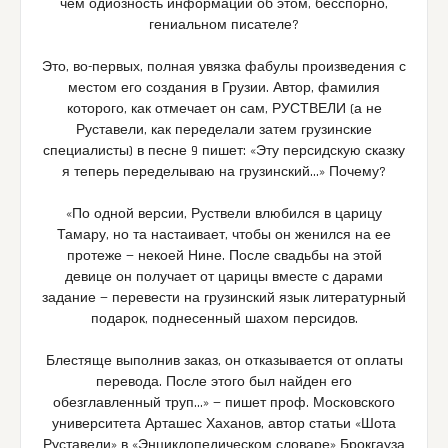
чем одиозность информации об этом, бесспорно,
гениальном писателе?
Это, во-первых, полная увязка фабулы произведения с
местом его создания в Грузии. Автор, фамилия
которого, как отмечает он сам, РУСТВЕЛИ (а не
Руставели, как переделали затем грузинские
специалисты) в песне 9 пишет: «Эту персидскую сказку
я теперь переделываю на грузинский…» Почему?
«По одной версии, Руствели влюбился в царицу
Тамару, но та настаивает, чтобы он женился на ее
протеже — некоей Нине. После свадьбы на этой
девице он получает от царицы вместе с дарами
задание — перевести на грузинский язык литературный
подарок, поднесенный шахом персидов.
Блестяще выполнив заказ, он отказывается от оплаты
перевода. После этого был найден его
обезглавленный труп…» — пишет проф. Московского
университета Арташес Хаханов, автор статьи «Шота
Руставели» в «Энциклопедическом словаре» Брокгауза