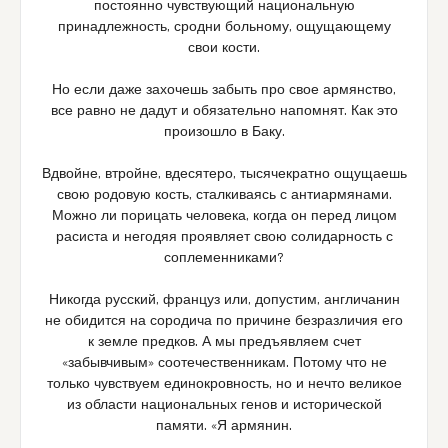
постоянно чувствующий национальную
принадлежность, сродни больному, ощущающему
свои кости.
Но если даже захочешь забыть про свое армянство,
все равно не дадут и обязательно напомнят. Как это
произошло в Баку.
Вдвойне, втройне, вдесятеро, тысячекратно ощущаешь
свою родовую кость, сталкиваясь с антиармянами.
Можно ли порицать человека, когда он перед лицом
расиста и негодяя проявляет свою солидарность с
соплеменниками?
Никогда русский, француз или, допустим, англичанин
не обидится на сородича по причине безразличия его
к земле предков. А мы предъявляем счет
«забывчивым» соотечественникам. Потому что не
только чувствуем единокровность, но и нечто великое
из области национальных генов и исторической
памяти. «Я армянин.