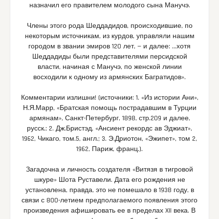
назначил его правителем молодого сына Манучэ.
Члены этого рода Шеддадидов, происходившие, по
некоторым источникам, из курдов, управляли нашим
городом в звании эмиров 120 лет, — и далее: …хотя
Шеддадиды были представителями персидской
власти, начиная с Манучэ, по женской линии
восходили к одному из армянских Багратидов».
Комментарии излишни! (источники: 1. «Из истории Ани»,
Н.Я.Марр, «Братская помощь пострадавшим в Турции
армянам», Санкт-Петербург, 1898, стр.209 и далее,
русск.; 2. Дж.Бристэд, «Ансиент рекордс ав Эджиат»,
1962, Чикаго, том.5, англ.; 3. Э.Дриотон, «Эжипет», том 2,
1962, Париж, франц.).
Загадочна и личность создателя «Витязя в тигровой
шкуре» Шота Руставели. Дата его рождения не
установлена, правда, это не помешало в 1938 году, в
связи с 800-летием предполагаемого появления этого
произведения афишировать ее в пределах XII века. В