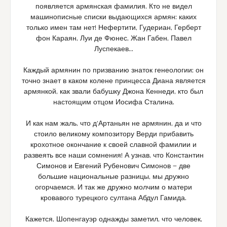
появляется армянская фамилия. Кто не видел
машинописные списки выдающихся армян: каких
только имен там нет! Нефертити, Гудериан, Герберт
фон Караян, Луи де Фюнес, Жан Габен, Павел
Луспекаев…
Каждый армянин по призванию знаток генеологии; он
точно знает в каком колене принцесса Диана является
армянкой, как звали бабушку Джона Кеннеди, кто был
настоящим отцом Иосифа Сталина.
И как нам жаль, что д’Артаньян не армянин, да и что
стоило великому композитору Верди прибавить
крохотное окончание к своей славной фамилии и
развеять все наши сомнения! А узнав, что Константин
Симонов и Евгений Рубенович Симонов — две
большие национальные разницы, мы дружно
огорчаемся. И так же дружно молчим о матери
кровавого турецкого султана Абдул Гамида.
Кажется, Шопенгауэр однажды заметил, что человек,