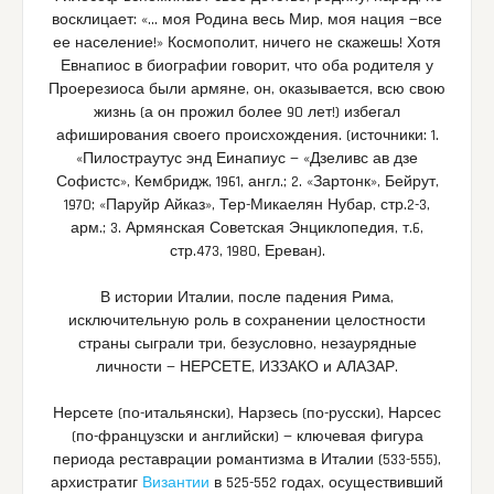
восклицает: «… моя Родина весь Мир, моя нация —все
ее население!» Космополит, ничего не скажешь! Хотя
Евнапиос в биографии говорит, что оба родителя у
Проерезиоса были армяне, он, оказывается, всю свою
жизнь (а он прожил более 90 лет!) избегал
афиширования своего происхождения. (источники: 1.
«Пилостраутус энд Еинапиус — «Дзеливс ав дзе
Софистс», Кембридж, 1961, англ.; 2. «Зартонк», Бейрут,
1970; «Паруйр Айказ», Тер-Микаелян Нубар, стр.2-3,
арм.; 3. Армянская Советская Энциклопедия, т.6,
стр.473, 1980, Ереван).
В истории Италии, после падения Рима,
исключительную роль в сохранении целостности
страны сыграли три, безусловно, незаурядные
личности — НЕРСЕТЕ, ИЗЗАКО и АЛАЗАР.
Нерсете (по-итальянски), Нарзесь (по-русски), Нарсес
(по-французски и английски) — ключевая фигура
периода реставрации романтизма в Италии (533-555),
архистратиг
Византии
в 525-552 годах, осуществивший