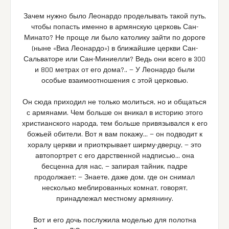
Зачем нужно было Леонардо проделывать такой путь,
чтобы попасть именно в армянскую церковь Сан-
Минато? Не проще ли было католику зайти по дороге
(ныне «Виа Леонардо») в ближайшие церкви Сан-
Сальваторе или Сан-Миниелли? Ведь они всего в 300
и 800 метрах от его дома?.. — У Леонардо были
особые взаимоотношения с этой церковью.
Он сюда приходил не только молиться, но и общаться
с армянами. Чем больше он вникал в историю этого
христианского народа, тем больше привязывался к его
божьей обители. Вот я вам покажу… — он подводит к
хоралу церкви и приоткрывает ширму-дверцу, — это
автопортрет с его дарственной надписью… она
бесценна для нас, — запирая тайник, падре
продолжает: — Знаете, даже дом, где он снимал
несколько меблированных комнат, говорят,
принадлежал местному армянину.
Вот и его дочь послужила моделью для полотна