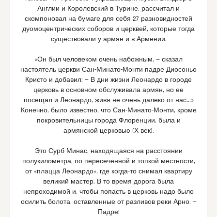
Англии и Королевский в Турине, рассчитал и
скомпоновал на бумаге для себя 27 разновидностей
дуомоцентрических соборов и церквей, которые тогда
существовали у армян и в Армении.
«Он был человеком очень набожным, — сказал
настоятель церкви Сан-Минато-Монти падре Диосоньо
Кристо и добавил: — В дни жизни Леонардо в городе
церковь в основном обслуживала армян, но ее
посещал и Леонардо, живя не очень далеко от нас…»
Конечно, было известно, что Сан-Минато-Монти, кроме
покровительницы города Флоренции, была и
армянской церковью (Х век).
Это Сурб Минас, находящаяся на расстоянии
полукилометра, по пересеченной и топкой местности,
от «плацца Леонардо», где когда-то снимал квартиру
великий мастер. В то время дорога была
непроходимой и, чтобы попасть в церковь надо было
осилить болота, оставленные от разливов реки Арно. —
Падре!