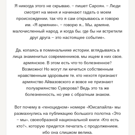
Я никогда этого не скрываю, — пишет Сароян. — Люди
смотрят на меня и начинают гадать о моем
происхождении, так что я сам открываюсь и говорю
им. «Я армянин», — говорю я… Мы, армяне,
малочисленный народ, и когда бы, где бы ни встретили
друг друга — это настоящее событие».
Да, копаясь в поминальнике истории, вглядываясь в
лица знаменитых современников, мы ищем в них свое,
армянское. В этом есть что-то болезненное?
Возможно! Но могут ли кичиться собственным
нравственным здоровьем те, кто нехотя признают
армянство Айвазовского и вовсе не признают
полуармянство Суворова? Ведь это та же
болезненность, но уже с обратным знаком.
Вот почему в «геноцидном» номере «Юисапайла» мы
размахнулись на публикацию большого полотна «Это
— мы», своеобразной национальной книги «Кто есть
кто?», которую придется печатать с продолжением,
ибо она слишком велика.