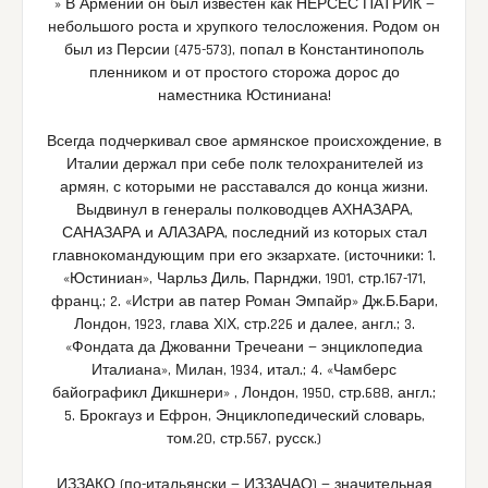
» В Армении он был известен как НЕРСЕС ПАТРИК —
небольшого роста и хрупкого телосложения. Родом он
был из Персии (475-573), попал в Константинополь
пленником и от простого сторожа дорос до
наместника Юстиниана!
Всегда подчеркивал свое армянское происхождение, в
Италии держал при себе полк телохранителей из
армян, с которыми не расставался до конца жизни.
Выдвинул в генералы полководцев АХНАЗАРА,
САНАЗАРА и АЛАЗАРА, последний из которых стал
главнокомандующим при его экзархате. (источники: 1.
«Юстиниан», Чарльз Диль, Парнджи, 1901, стр.167-171,
франц.; 2. «Истри ав патер Роман Эмпайр» Дж.Б.Бари,
Лондон, 1923, глава ХIХ, стр.226 и далее, англ.; 3.
«Фондата да Джованни Тречеани — энциклопедиа
Италиана», Милан, 1934, итал.; 4. «Чамберс
байографикл Дикшнери» , Лондон, 1950, стр.688, англ.;
5. Брокгауз и Ефрон, Энциклопедический словарь,
том.20, стр.567, русск.)
ИЗЗАКО (по-итальянски — ИЗЗАЧАО) — значительная