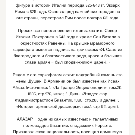
фигура в истории Италии периода 625-643 гг. Экзарх
Рима с 625 года. Основал ряд важнейших городов на
юге страны, перестроил Рим после пожара 631 года.
Пресек все поползновения готов захватить Север
Италии. Похоронен в 643 году в храме Сан-Витали в
окрестностях Равенны. На крышке мраморного
саркофага имеется надпись на греческом: «Я, Саак, из
благородного и благочестивого рода, краса и большая
слава армян — был сподвижником царей…»
Рядом с его саркофагом лежит надгробный камень его
жены Шушан. В Армении он был известен как Исаак
Айказ. (источники: 1. «Ла Гранде Энциклопедия», том.20,
1886, стр.976, итал.; 2. Диль. «Этюдес сюр
л’администрастион Бизантик, 1888, стр.286 и далее; 3.
«История армянской диаспоры», том.1, стр.172, арм.).
АЛАЗАР — один из самых известных и талантливых
полководцев Византии, сподвижник Нерсете.
Признавал свою национальность, посещал армянскую