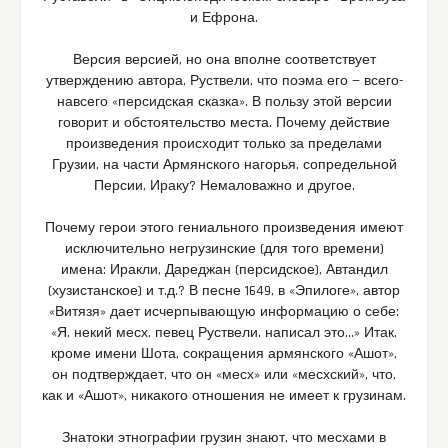
и Ефрона.
Версия версией, но она вполне соответствует
утверждению автора, Руствели, что поэма его — всего-
навсего «персидская сказка». В пользу этой версии
говорит и обстоятельство места. Почему действие
произведения происходит только за пределами
Грузии, на части Армянского нагорья, сопредельной
Персии, Ираку? Немаловажно и другое.
Почему герои этого гениального произведения имеют
исключительно негрузинские (для того времени)
имена: Иракли, Дареджан (персидское), Автандил
(хузистанское) и т.д.? В песне 1649, в «Эпилоге», автор
«Витязя» дает исчерпывающую информацию о себе:
«Я, некий месх, певец Руствели, написал это…» Итак,
кроме имени Шота, сокращения армянского «Ашот»,
он подтверждает, что он «месх» или «месхский», что,
как и «Ашот», никакого отношения не имеет к грузинам.
Знатоки этнографии грузин знают, что месхами в