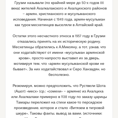
Грузии называли (по крайней мере до 50-х годов XX
века) жителей Ахалкалакского и Ахалцихского районов
— армян, христианского и мусульманского
исповедания. Начиная с 1949 года, армян-мусульман
как турок-месхетинцев выселяли в Алтайский край.
Остатки этого несчастного этноса в 1957 году в Грузии
отказались принять на их историческую родину.
Месхетинцы обратились к А.Микояну, а тот, узнав, что
они ходатайствуют от имени «мусульман армянской
крови», просто-напросто выставил их за дверь,
мотивируя тем, что «армян мусульманской крови не
бывает». За них ходатайствовал и Серо Ханзадян, но
бесполезно.
Резюмируя, можно предположить, что Руствели Шота
(Ашот) «месх» (ср.: «сомехи» — армяне) из Ахалциха
или Ахалкалаки примерно в 1138 году по заказу царицы
Тамары переложил на стихи какое-то персидское
произведение, которое и стало «Витязем в тигровой
шкуре». Таковы факты, вывод за вами. (источники: