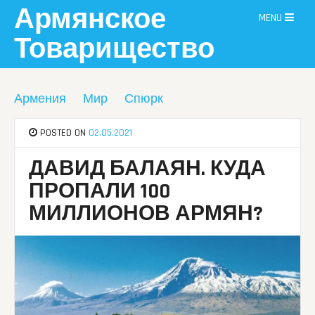
Skip
Армянское
MENU
to
content
Товарищество
Армения
Мир
Спюрк
POSTED ON
02.05.2021
ДАВИД БАЛАЯН. КУДА
ПРОПАЛИ 100
МИЛЛИОНОВ АРМЯН?