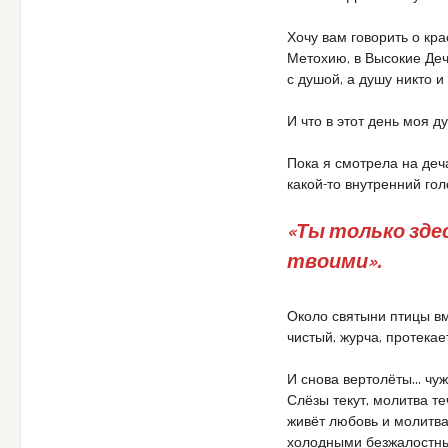
Хочу вам говорить о кра
Метохию, в Высокие Деча
с душой, а душу никто и
И что в этот день моя 
Пока я смотрела на деча
какой-то внутренний гол
«Ты только зде
твоими».
Около святыни птицы вм
чистый, журча, протека
И снова вертолёты… чуж
Слёзы текут, молитва те
живёт любовь и молитва
холодными безжалостны