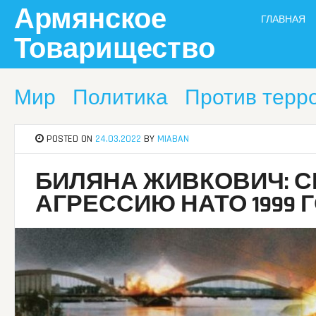
Skip
Армянское
ГЛАВНАЯ
to
content
Товарищество
Мир
Политика
Против терр
POSTED ON
24.03.2022
BY
MIABAN
БИЛЯНА ЖИВКОВИЧ: С
АГРЕССИЮ НАТО 1999 