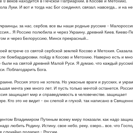
е 8 веков находится в Печской Патриархии, в Косове и Метохии),
ла Луки. И вот и тогда нас Бог соединял, связал, навсегда… и на не
украинцы, за нас, сербов, все вы наши родные русские – Малоросси
ссия… Я Россию полюбила и через Украину, древний Киев, Киево-П
отом и через Белоруссию, Минск прекрасный…
моей встрече со святой сербской землей Косово и Метохия. Сказала
сле бомбардировки, пойду в Косово и Метохию. Наверно есть и мно
е были на святой древней Малой Руси. Я думаю, что каждый русски
си. Поблагодарить Бога.
раине, Россия этого не хотела. Но ужасные враги и русских, и укра
льшая мечта уже много лет. И пусть только мечтой останется. Росси
оссия защищает мир и справедливость в человечестве, защищает
ре. Кто это не видит – он слепой и глухой, так написано в Священ
идентом Владимиром Путиным всему миру показали, как надо защи
надо любить Родину, Истину, свое небо, реку, озеро… все, что Госпо
е случайно подарил – России.