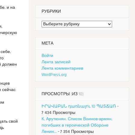
бе, и на
РУБРИКИ
Рубрики
я,
ечерскую
МЕТА
 себе,
Войти
го
Лента записей
й должен
Лента комментариев
WordPress.org
инцев
я сейчас
ПРОСМОТРЫ (ИЗ 10)
ном
ԻՐԱՎԱԲԱՆ դառնալու 10 ՊԱՏՃԱՌ
-
7 434 Просмотры
К. Арутюнян. Список Воинов-армян,
щать свой
погибших в героической Обороне
дь
Ленин...
- 7 354 Просмотры