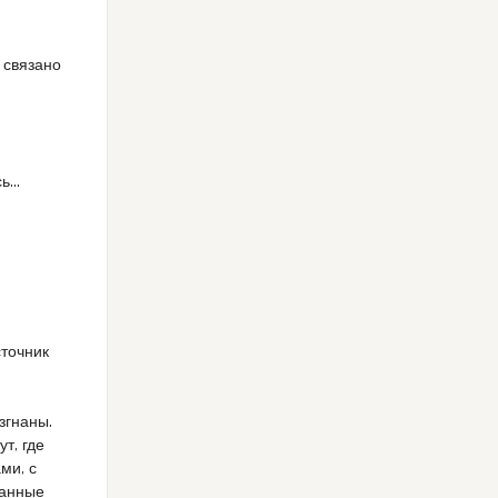
и
 связано
сь…
сточник
згнаны.
т, где
ми, с
данные