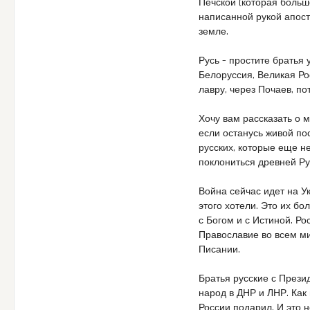
Печской (которая больш
написанной рукой апосто
земле.
Русь – простите братья 
Белоруссия, Великая Ро
лавру, через Почаев, п
Хочу вам рассказать о 
если останусь живой по
русских, которые еще н
поклониться древней Ру
Война сейчас идет на Ук
этого хотели. Это их бо
с Богом и с Истиной. Р
Православие во всем ми
Писании.
Братья русские с През
народ в ДНР и ЛНР. Как 
России подарил. И это н