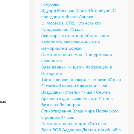
Голубева
Эдуард Мосесов (Санкт-Петербург). С
праздником Флага Арцаха!
Э. Мосесов (СПб). Кто есть кто
Предложение 22 мая
Авиаторы 4-го гв. истребительного
авиаполка, увековеченные на
мемориале в Борках
Памятные дни в мае 47 штурмового
авиаполка
База данных 47 шап и публикации в
Интернете
Третья версия плаката — летчики 47 шап
О третьей версии плаката 47 шап
Воздушный стрелок 47 шап Сергей
Архипов отдал свою жизнь в 21 год в
ных
Битве за Ленинград
Стихотворения Владимира Полянского
о родном 47 шап
Памятные дни в марте 47-го шап
Боец ВОВ Андраник Давтян, погибший в