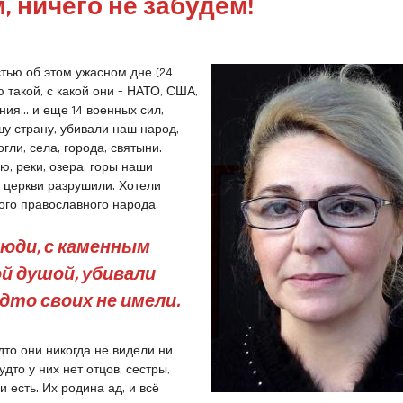
, ничего не забудем!
стью об этом ужасном дне (24
ю такой, с какой они – НАТО, США,
ния… и еще 14 военных сил,
у страну, убивали наш народ,
огли, села, города, святыни.
ю, реки, озера, горы наши
 церкви разрушили. Хотели
ого православного народа.
юди, с каменным
ой душой, убивали
дто своих не имели.
дто они никогда не видели ни
удто у них нет отцов, сестры,
и есть. Их родина ад, и всё