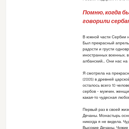
Помню, когда бы
говорили сербам
В южной части Сербии 
Был прекрасный апрельс
радости и грусти однов
иностранных военных, в
албанский… Они нас на
Я смотрела на прекрасн
(2005) в древней царско
осталось всего 10 челов
сербов – мужчин, женщи
какая-то чудесная любов
Первый раз в своей жи
Дечаны. Монастырь осно
никогда я не видела. Ч
Высокие Дечаны. Чужие 