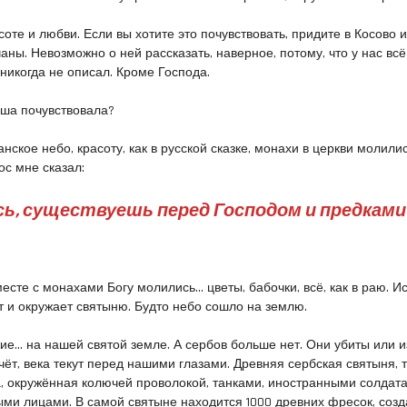
соте и любви. Если вы хотите это почувствовать, придите в Косово 
ны. Невозможно о ней рассказать, наверное, потому, что у нас всё
 никогда не описал. Кроме Господа.
душа почувствовала?
нское небо, красоту, как в русской сказке, монахи в церкви молили
ос мне сказал:
сь, существуешь перед Господом и предками
есте с монахами Богу молились… цветы, бабочки, всё, как в раю. И
ет и окружает святыню. Будто небо сошло на землю.
ие… на нашей святой земле. А сербов больше нет. Они убиты или и
чёт, века текут перед нашими глазами. Древняя сербская святыня, ту
, окружённая колючей проволокой, танками, иностранными солдата
ми лицами. В самой святыне находится 1000 древних фресок, соз