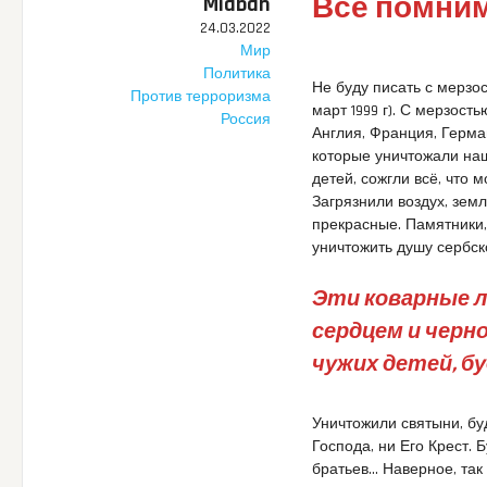
Всё помним
Miaban
24.03.2022
Мир
Политика
Не буду писать с мерзо
Против терроризма
март 1999 г). С мерзость
Россия
Англия, Франция, Герма
которые уничтожали наш
детей, сожгли всё, что м
Загрязнили воздух, земл
прекрасные. Памятники,
уничтожить душу сербск
Эти коварные л
сердцем и черн
чужих детей, бу
Уничтожили святыни, бу
Господа, ни Его Крест. Б
братьев… Наверное, так 