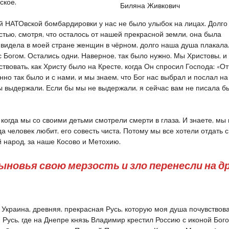
ское.
Биляна Живкович
й НАТОвской бомбардировки у нас не было улыбок на лицах. Долго
стью, смотря, что осталось от нашей прекрасной земли, она была
 видела в моей стране женщин в чёрном, долго наша душа плакала
 с Богом. Остались одни. Наверное, так было нужно. Мы Христовы, и
вовать, как Христу было на Кресте, когда Он спросил Господа: «От
но так было и с нами, и мы знаем, что Бог нас выбрал и послал на
 выдержали. Если бы мы не выдержали, я сейчас вам не писала б
когда мы со своими детьми смотрели смерти в глаза. И знаете, мы 
а человек любит, его совесть чиста. Потому мы все хотели отдать 
й народ, за наше Косово и Метохию.
ыновья свою мерзость и зло перенесли на д
 Украина, древняя, прекрасная Русь, которую моя душа почувствов
 Русь, где на Днепре князь Владимир крестил Россию с иконой Бо