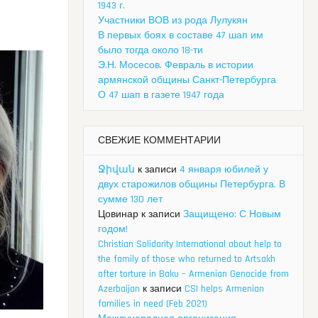
1943 г.
Участники ВОВ из рода Лулукян
В первых боях в составе 47 шап им
было тогда около 18-ти
Э.Н. Мосесов. Февраль в истории
армянской общины Санкт-Петербурга
О 47 шап в газете 1947 года
СВЕЖИЕ КОММЕНТАРИИ
Ջիվան
к записи
4 января юбилей у
двух старожилов общины Петербурга. В
сумме 130 лет
Цовинар
к записи
Защищено: С Новым
годом!
Christian Solidarity International about help to
the family of those who returned to Artsakh
after torture in Baku – Armenian Genocide from
Azerbaijan
к записи
CSI helps Armenian
families in need (Feb 2021)