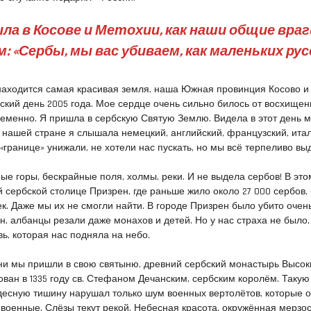
ла в Косове и Метохии, как наши общие враг
: «Сербы, мы вас убиваем, как маленьких рус
находится самая красивая земля, наша Южная провинция Косово и
кий день 2005 года. Мое сердце очень сильно билось от восхищен
ременно. Я пришла в сербскую Святую Землю. Видела в этот день 
 нашей стране я слышала немецкий, английский, французский, итал
«
границе» унижали, не хотели нас пускать, но мы всё терпеливо вы
ые горы, бескрайные поля, холмы, реки. И не выдела сербов! В это
й сербской столице Призрен, где раньше жило около 27 000 сербов, 
ек. Даже мы их не смогли найти. В городе Призрен было убито очен
н, албанцы резали даже монахов и детей. Но у нас страха не было,
ь, которая нас подняла на небо.
зни мы пришли в свою святыню, древний сербский монастырь Высок
ван в 1335 году св. Стефаном Дечанским, сербским королём. Такую
удесную тишину нарушал только шум военных вертолётов, которые 
военные. Слёзы текут рекой. Небесная красота, окружённая мерзос