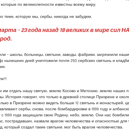
которые по великолепности известны всему миру.
о теме, которую мы, сербы, никогда не забудем.
марта – 23 года назад 18 великих в мире сил Н
род.
ели – школы, больницы, святыни, заводы, фабрики, загрязнили наши
 До нынешних дней уничтожили почти 250 сербских святынь и кладб
ии.
ли?!
и им отдать нашу святую, землю Косово и Метохию, землю наших п
ы. История говорит, что только в древней столице Призрене и окол
только в Призрене можно видеть больше 12 святынь и монастырей, ц
авливают сербы, снова, после бомбардировки в 1999 году и албанск
ы с 1999 года защищали свою Родину, небо, землю. Они нас бомбили
ас, пострадавших, назвали врагом человечества
и
опасность
ю для
, который создал такие святыни, мог быть врагом человечества.