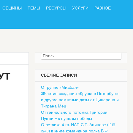
ОБЩИНЫ
ТЕМЫ
РЕСУРСЫ
УСЛУГИ
РАЗНОЕ
Найти:
УТ
СВЕЖИЕ ЗАПИСИ
О группе «Миабан»
35-летие создания «Крунк» в Петербурге
и другие памятные даты от Цицерона и
Тиграна Мец
От гениального потомка Григория
Пушки — к пушкам победы
О летчике 4 гв. ИАП С.Т. Апинове (1918-
1943) в книге командира полка В.Ф.