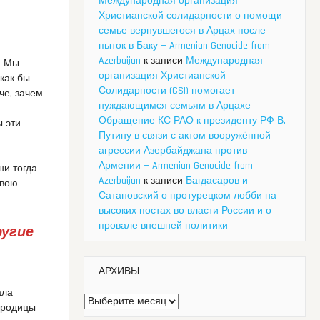
Международная организация
Христианской солидарности о помощи
семье вернувшегося в Арцах после
пыток в Баку — Armenian Genocide from
Azerbaijan
к записи
Международная
. Мы
организация Христианской
 как бы
Солидарности (CSI) помогает
че, зачем
нуждающимся семьям в Арцахе
Обращение КС РАО к президенту РФ В.
ы эти
Путину в связи с актом вооружённой
агрессии Азербайджана против
Армении — Armenian Genocide from
ни тогда
Azerbaijan
к записи
Багдасаров и
свою
Сатановский о протурецком лобби на
высоких постах во власти России и о
провале внешней политики
ругие
АРХИВЫ
ала
Архивы
городицы