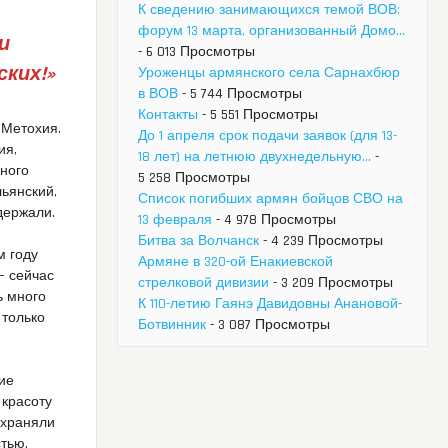
К сведению занимающихся темой ВОВ:
форум 13 марта, организованный Домо...
и
- 6 013 Просмотры
ских!»
Уроженцы армянского села Сарнахбюр
в ВОВ
- 5 744 Просмотры
Контакты
- 5 551 Просмотры
 Метохия.
До 1 апреля срок подачи заявок (для 13-
ия,
18 лет) на летнюю двухнедельную...
-
много
5 258 Просмотры
ьянский,
Список погибших армян бойцов СВО на
держали.
13 февраля
- 4 978 Просмотры
Битва за Волчанск
- 4 239 Просмотры
м году
Армяне в 320-ой Енакиевской
– сейчас
стрелковой дивизии
- 3 209 Просмотры
ь много
К 110-летию Гаянэ Давидовны Анановой-
 только
Ботвинник
- 3 087 Просмотры
ие
 красоту
охраняли
тью.