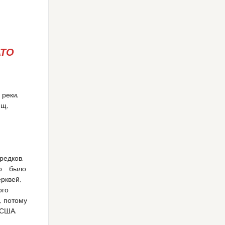
АТО
 реки,
ищ,
редков,
о – было
ерквей,
ого
, потому
 США.