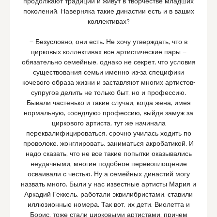
продолжают традиции и живут в творчестве младших
поколений. Наверняка такие династии есть и в ваших
коллективах?
— Безусловно, они есть. Не хочу утверждать, что в
цирковых коллективах все артистические пары —
обязательно семейные, однако не секрет, что условия
существования семьи именно из-за специфики
кочевого образа жизни и заставляют многих артистов-
супругов делить не только быт, но и профессию.
Бывали частенько и такие случаи, когда жена, имея
нормальную, «оседлую» профессию, выйдя замуж за
циркового артиста, тут же начинала
переквалифицироваться, срочно училась ходить по
проволоке, жонглировать, заниматься акробатикой. И
надо сказать, что не все такие попытки оказывались
неудачными, многие подобное перевоплощение
осваивали с честью. Ну а семейных династий могу
назвать много. Были у нас известные артисты Мария и
Аркадий Геккель, работали эквилибристами, ставили
иллюзионные номера. Так вот, их дети, Виолетта и
Борис, тоже стали цирковыми артистами, причем