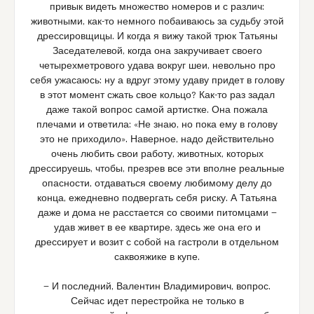
привык видеть множество номеров и с различ:
животными, как-то немного побаиваюсь за судьбу этой
дрессировщицы. И когда я вижу такой трюк Татьяны
Заседателевой, когда она закручивает своего
четырехметрового удава вокруг шеи, невольно про
себя ужасаюсь: ну а вдруг этому удаву придет в голову
в этот момент сжать свое кольцо? Как-то раз задал
даже такой вопрос самой артистке. Она пожала
плечами и ответила: «Не знаю, но пока ему в голову
это не приходило». Наверное, надо действительно
очень любить свои работу, животных, которых
дрессируешь, чтобы, презрев все эти вполне реальные
опасности, отдаваться своему любимому делу до
конца, ежедневно подвергать себя риску. А Татьяна
даже и дома не расстается со своими питомцами —
удав живет в ее квартире, здесь же она его и
дрессирует и возит с собой на гастроли в отдельном
саквояжике в купе.
— И последний, Валентин Владимирович, вопрос.
Сейчас идет перестройка не только в