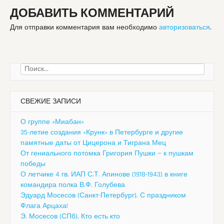
ДОБАВИТЬ КОММЕНТАРИЙ
Для отправки комментария вам необходимо
авторизоваться
.
Найти:
СВЕЖИЕ ЗАПИСИ
О группе «Миабан»
35-летие создания «Крунк» в Петербурге и другие
памятные даты от Цицерона и Тиграна Мец
От гениального потомка Григория Пушки — к пушкам
победы
О летчике 4 гв. ИАП С.Т. Апинове (1918-1943) в книге
командира полка В.Ф. Голубева
Эдуард Мосесов (Санкт-Петербург). С праздником
Флага Арцаха!
Э. Мосесов (СПб). Кто есть кто