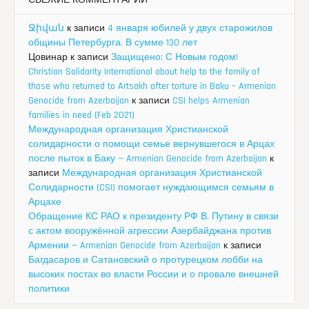
СВЕЖИЕ КОММЕНТАРИИ
Ջիվան
к записи
4 января юбилей у двух старожилов
общины Петербурга. В сумме 130 лет
Цовинар
к записи
Защищено: С Новым годом!
Christian Solidarity International about help to the family of
those who returned to Artsakh after torture in Baku – Armenian
Genocide from Azerbaijan
к записи
CSI helps Armenian
families in need (Feb 2021)
Международная организация Христианской
солидарности о помощи семье вернувшегося в Арцах
после пыток в Баку — Armenian Genocide from Azerbaijan
к
записи
Международная организация Христианской
Солидарности (CSI) помогает нуждающимся семьям в
Арцахе
Обращение КС РАО к президенту РФ В. Путину в связи
с актом вооружённой агрессии Азербайджана против
Армении — Armenian Genocide from Azerbaijan
к записи
Багдасаров и Сатановский о протурецком лобби на
высоких постах во власти России и о провале внешней
политики