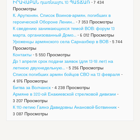
ԻՐԱՎԱԲԱՆ դառնալու 10 ՊԱՏՃԱՌ
- 7 434
Просмотры
К. Арутюнян. Список Воинов-армян, погибших в
героической Обороне Ленин...
- 7 353 Просмотры
К сведению занимающихся темой ВОВ: форум 13
марта, организованный Домо...
- 6 012 Просмотры
Уроженцы армянского села Сарнахбюр в ВОВ
- 5 744
Просмотры
Контакты
- 5 550 Просмотры
До 1 апреля срок подачи заявок (для 13-18 лет) на
летнюю двухнедельную...
- 5 256 Просмотры
Список погибших армян бойцов СВО на 13 февраля
-
4 976 Просмотры
Битва за Волчанск
- 4 238 Просмотры
Армяне в 320-ой Енакиевской стрелковой дивизии
-
3 207 Просмотры
К 110-летию Гаянэ Давидовны Анановой-Ботвинник
-
3 087 Просмотры