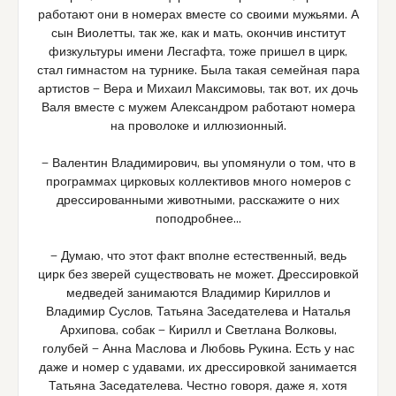
работают они в номерах вместе со своими мужьями. А
сын Виолетты, так же, как и мать, окончив институт
физкультуры имени Лесгафта, тоже пришел в цирк,
стал гимнастом на турнике. Была такая семейная пара
артистов — Вера и Михаил Максимовы, так вот, их дочь
Валя вместе с мужем Александром работают номера
на проволоке и иллюзионный.
— Валентин Владимирович, вы упомянули о том, что в
программах цирковых коллективов много номеров с
дрессированными животными, расскажите о них
поподробнее…
— Думаю, что этот факт вполне естественный, ведь
цирк без зверей существовать не может. Дрессировкой
медведей занимаются Владимир Кириллов и
Владимир Суслов, Татьяна Заседателева и Наталья
Архипова, собак — Кирилл и Светлана Волковы,
голубей — Анна Маслова и Любовь Рукина. Есть у нас
даже и номер с удавами, их дрессировкой занимается
Татьяна Заседателева. Честно говоря, даже я, хотя