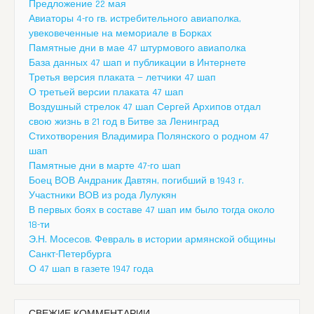
Предложение 22 мая
Авиаторы 4-го гв. истребительного авиаполка,
увековеченные на мемориале в Борках
Памятные дни в мае 47 штурмового авиаполка
База данных 47 шап и публикации в Интернете
Третья версия плаката — летчики 47 шап
О третьей версии плаката 47 шап
Воздушный стрелок 47 шап Сергей Архипов отдал
свою жизнь в 21 год в Битве за Ленинград
Стихотворения Владимира Полянского о родном 47
шап
Памятные дни в марте 47-го шап
Боец ВОВ Андраник Давтян, погибший в 1943 г.
Участники ВОВ из рода Лулукян
В первых боях в составе 47 шап им было тогда около
18-ти
Э.Н. Мосесов. Февраль в истории армянской общины
Санкт-Петербурга
О 47 шап в газете 1947 года