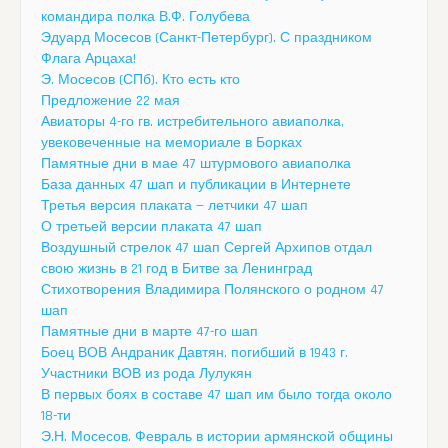
командира полка В.Ф. Голубева
Эдуард Мосесов (Санкт-Петербург). С праздником
Флага Арцаха!
Э. Мосесов (СПб). Кто есть кто
Предложение 22 мая
Авиаторы 4-го гв. истребительного авиаполка,
увековеченные на мемориале в Борках
Памятные дни в мае 47 штурмового авиаполка
База данных 47 шап и публикации в Интернете
Третья версия плаката — летчики 47 шап
О третьей версии плаката 47 шап
Воздушный стрелок 47 шап Сергей Архипов отдал
свою жизнь в 21 год в Битве за Ленинград
Стихотворения Владимира Полянского о родном 47
шап
Памятные дни в марте 47-го шап
Боец ВОВ Андраник Давтян, погибший в 1943 г.
Участники ВОВ из рода Лулукян
В первых боях в составе 47 шап им было тогда около
18-ти
Э.Н. Мосесов. Февраль в истории армянской общины