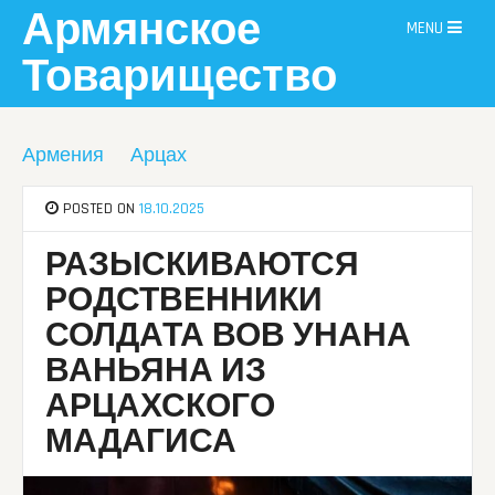
Skip
Армянское
MENU
to
content
Товарищество
Армения
Арцах
POSTED ON
18.10.2025
РАЗЫСКИВАЮТСЯ
РОДСТВЕННИКИ
СОЛДАТА ВОВ УНАНА
ВАНЬЯНА ИЗ
АРЦАХСКОГО
МАДАГИСА