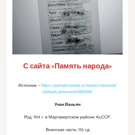
С сайта «Память народа»
Источник —
https://pamyat-naroda.ru/heroes/memorial-
chelovek_donesenie1495308/
Унан Ваньян
Род. 1914 г. в Мартакертском районе Аз.ССР.
Воинская часть: 156 сд