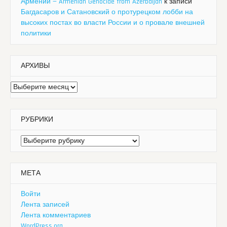
Армении — Armenian Genocide from Azerbaijan
к записи
Багдасаров и Сатановский о протурецком лобби на
высоких постах во власти России и о провале внешней
политики
АРХИВЫ
Архивы
РУБРИКИ
Рубрики
МЕТА
Войти
Лента записей
Лента комментариев
WordPress.org