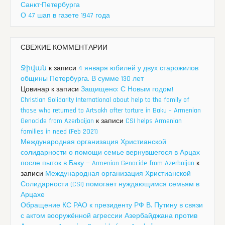
Санкт-Петербурга
О 47 шап в газете 1947 года
СВЕЖИЕ КОММЕНТАРИИ
Ջիվան
к записи
4 января юбилей у двух старожилов
общины Петербурга. В сумме 130 лет
Цовинар
к записи
Защищено: С Новым годом!
Christian Solidarity International about help to the family of
those who returned to Artsakh after torture in Baku – Armenian
Genocide from Azerbaijan
к записи
CSI helps Armenian
families in need (Feb 2021)
Международная организация Христианской
солидарности о помощи семье вернувшегося в Арцах
после пыток в Баку — Armenian Genocide from Azerbaijan
к
записи
Международная организация Христианской
Солидарности (CSI) помогает нуждающимся семьям в
Арцахе
Обращение КС РАО к президенту РФ В. Путину в связи
с актом вооружённой агрессии Азербайджана против