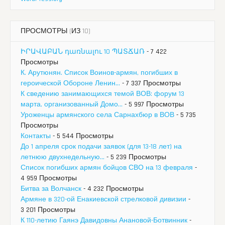
ПРОСМОТРЫ (ИЗ 10)
ԻՐԱՎԱԲԱՆ դառնալու 10 ՊԱՏՃԱՌ
- 7 422
Просмотры
К. Арутюнян. Список Воинов-армян, погибших в
героической Обороне Ленин...
- 7 337 Просмотры
К сведению занимающихся темой ВОВ: форум 13
марта, организованный Домо...
- 5 997 Просмотры
Уроженцы армянского села Сарнахбюр в ВОВ
- 5 735
Просмотры
Контакты
- 5 544 Просмотры
До 1 апреля срок подачи заявок (для 13-18 лет) на
летнюю двухнедельную...
- 5 239 Просмотры
Список погибших армян бойцов СВО на 13 февраля
-
4 959 Просмотры
Битва за Волчанск
- 4 232 Просмотры
Армяне в 320-ой Енакиевской стрелковой дивизии
-
3 201 Просмотры
К 110-летию Гаянэ Давидовны Анановой-Ботвинник
-