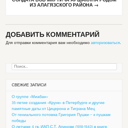
СОЛДАТА ВОВ МКРТИЧА АРШАКЯНА РОДОМ
ИЗ АЛАГЯЗСКОГО РАЙОНА
→
ДОБАВИТЬ КОММЕНТАРИЙ
Для отправки комментария вам необходимо
авторизоваться
.
Найти:
СВЕЖИЕ ЗАПИСИ
О группе «Миабан»
35-летие создания «Крунк» в Петербурге и другие
памятные даты от Цицерона и Тиграна Мец
От гениального потомка Григория Пушки — к пушкам
победы
О летчике 4 гв. ИАП С.Т. Апинове (1918-1943) в книге