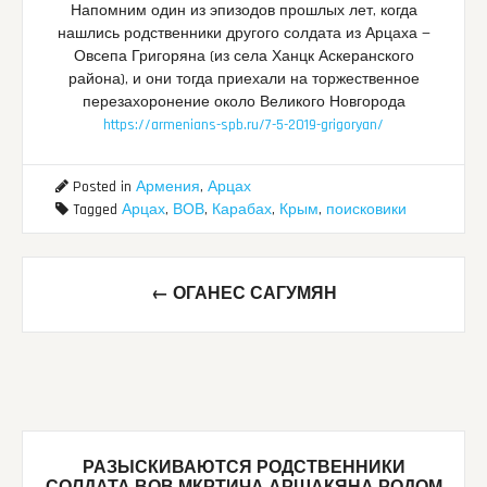
Напомним один из эпизодов прошлых лет, когда
нашлись родственники другого солдата из Арцаха —
Овсепа Григоряна (из села Ханцк Аскеранского
района), и они тогда приехали на торжественное
перезахоронение около Великого Новгорода
https://armenians-spb.ru/7-5-2019-grigoryan/
Posted in
Армения
,
Арцах
Tagged
Арцах
,
ВОВ
,
Карабах
,
Крым
,
поисковики
Post
←
ОГАНЕС САГУМЯН
navigation
РАЗЫСКИВАЮТСЯ РОДСТВЕННИКИ