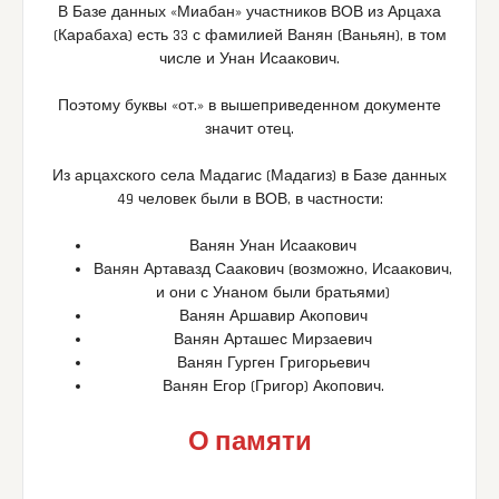
В Базе данных «Миабан» участников ВОВ из Арцаха
(Карабаха) есть 33 с фамилией Ванян (Ваньян), в том
числе и Унан Исаакович.
Поэтому буквы «от.» в вышеприведенном документе
значит отец.
Из арцахского села Мадагис (Мадагиз) в Базе данных
49 человек были в ВОВ, в частности:
Ванян Унан Исаакович
Ванян Артавазд Саакович (возможно, Исаакович,
и они с Унаном были братьями)
Ванян Аршавир Акопович
Ванян Арташес Мирзаевич
Ванян Гурген Григорьевич
Ванян Егор (Григор) Акопович.
О памяти