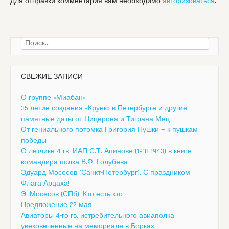
Для отправки комментария вам необходимо
авторизоваться
.
Найти:
СВЕЖИЕ ЗАПИСИ
О группе «Миабан»
35-летие создания «Крунк» в Петербурге и другие
памятные даты от Цицерона и Тиграна Мец
От гениального потомка Григория Пушки — к пушкам
победы
О летчике 4 гв. ИАП С.Т. Апинове (1918-1943) в книге
командира полка В.Ф. Голубева
Эдуард Мосесов (Санкт-Петербург). С праздником
Флага Арцаха!
Э. Мосесов (СПб). Кто есть кто
Предложение 22 мая
Авиаторы 4-го гв. истребительного авиаполка,
увековеченные на мемориале в Борках