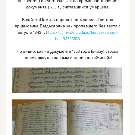
без вести в августе 1942 г. и на время составления
документа (1953 г.) считавшийся умершим.
В сайте «Память народа» есть запись Григора
Аршаковича Багдасаряна как пропавшего без вести с
августа 1942 г.
https://pamyat-naroda.ru/heroes/person-
hero84786579
Но видно, как на документе 1953 года (внизу) строка
перечеркнута красным и написано «Живой»!