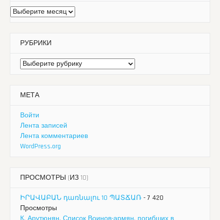
Архивы
РУБРИКИ
Рубрики
МЕТА
Войти
Лента записей
Лента комментариев
WordPress.org
ПРОСМОТРЫ (ИЗ 10)
ԻՐԱՎԱԲԱՆ դառնալու 10 ՊԱՏՃԱՌ
- 7 420
Просмотры
К. Арутюнян. Список Воинов-армян, погибших в