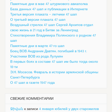
Памятные дни в мае 47 штурмового авиаполка
База данных 47 шап и публикации в Интернете
Третья версия плаката — летчики 47 шап
О третьей версии плаката 47 шап
Воздушный стрелок 47 шап Сергей Архипов отдал
свою жизнь в 21 год в Битве за Ленинград
Стихотворения Владимира Полянского о родном 47
шап
Памятные дни в марте 47-го шап
Боец ВОВ Андраник Давтян, погибший в 1943 г.
Участники ВОВ из рода Лулукян
В первых боях в составе 47 шап им было тогда около
18-ти
Э.Н. Мосесов. Февраль в истории армянской общины
Санкт-Петербурга
О 47 шап в газете 1947 года
СВЕЖИЕ КОММЕНТАРИИ
Ջիվան
к записи
4 января юбилей у двух старожилов