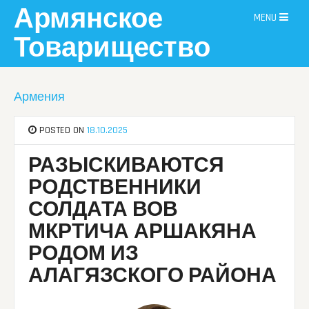
Skip
Армянское
MENU
to
content
Товарищество
Армения
POSTED ON
18.10.2025
РАЗЫСКИВАЮТСЯ
РОДСТВЕННИКИ
СОЛДАТА ВОВ
МКРТИЧА АРШАКЯНА
РОДОМ ИЗ
АЛАГЯЗСКОГО РАЙОНА