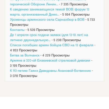
героической Обороне Ленин...
- 7 335 Просмотры
К сведению занимающихся темой ВОВ: форум 13
марта, организованный Домо...
- 5 994 Просмотры
Уроженцы армянского села Сарнахбюр в ВОВ
- 5 733
Просмотры
Контакты
- 5 539 Просмотры
До 1 апреля срок подачи заявок (для 13-18 лет) на
летнюю двухнедельную...
- 5 238 Просмотры
Список погибших армян бойцов СВО на 13 февраля
-
4 953 Просмотры
Битва за Волчанск
- 4 229 Просмотры
Армяне в 320-ой Енакиевской стрелковой дивизии
-
3 199 Просмотры
К 110-летию Гаянэ Давидовны Анановой-Ботвинник
-
3 078 Просмотры