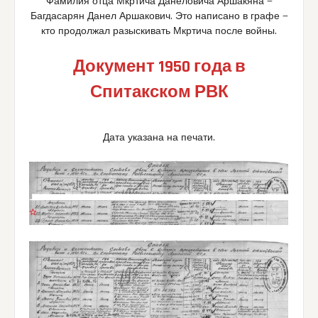
Фамилия отца Мкртича Данеловича Аршакяна —
Багдасарян Данел Аршакович. Это написано в графе —
кто продолжал разыскивать Мкртича после войны.
Документ 1950 года в
Спитакском РВК
Дата указана на печати.