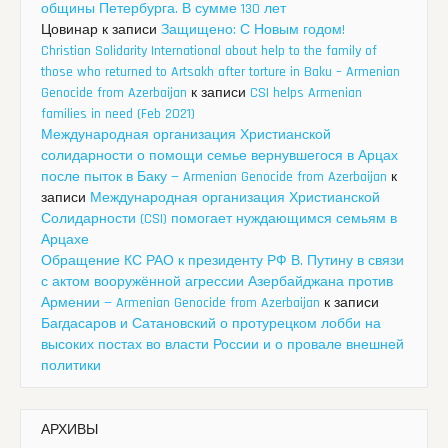
общины Петербурга. В сумме 130 лет
Цовинар
к записи
Защищено: С Новым годом!
Christian Solidarity International about help to the family of
those who returned to Artsakh after torture in Baku – Armenian
Genocide from Azerbaijan
к записи
CSI helps Armenian
families in need (Feb 2021)
Международная организация Христианской
солидарности о помощи семье вернувшегося в Арцах
после пыток в Баку — Armenian Genocide from Azerbaijan
к
записи
Международная организация Христианской
Солидарности (CSI) помогает нуждающимся семьям в
Арцахе
Обращение КС РАО к президенту РФ В. Путину в связи
с актом вооружённой агрессии Азербайджана против
Армении — Armenian Genocide from Azerbaijan
к записи
Багдасаров и Сатановский о протурецком лобби на
высоких постах во власти России и о провале внешней
политики
АРХИВЫ