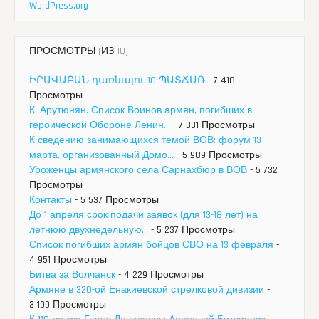
WordPress.org
ПРОСМОТРЫ (ИЗ 10)
ԻՐԱՎԱԲԱՆ դառնալու 10 ՊԱՏՃԱՌ
- 7 418
Просмотры
К. Арутюнян. Список Воинов-армян, погибших в
героической Обороне Ленин...
- 7 331 Просмотры
К сведению занимающихся темой ВОВ: форум 13
марта, организованный Домо...
- 5 989 Просмотры
Уроженцы армянского села Сарнахбюр в ВОВ
- 5 732
Просмотры
Контакты
- 5 537 Просмотры
До 1 апреля срок подачи заявок (для 13-18 лет) на
летнюю двухнедельную...
- 5 237 Просмотры
Список погибших армян бойцов СВО на 13 февраля
-
4 951 Просмотры
Битва за Волчанск
- 4 229 Просмотры
Армяне в 320-ой Енакиевской стрелковой дивизии
-
3 199 Просмотры