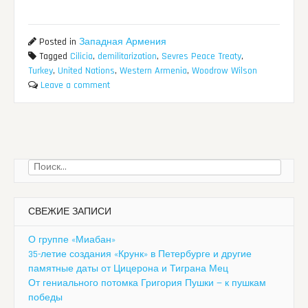
Posted in
Западная Армения
Tagged
Cilicia
,
demilitarization
,
Sevres Peace Treaty
,
Turkey
,
United Nations
,
Western Armenia
,
Woodrow Wilson
Leave a comment
Найти:
СВЕЖИЕ ЗАПИСИ
О группе «Миабан»
35-летие создания «Крунк» в Петербурге и другие
памятные даты от Цицерона и Тиграна Мец
От гениального потомка Григория Пушки — к пушкам
победы