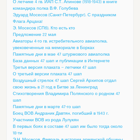
О летчике 4 гв. ИАП С.Т. Апинове (1918-1943) в книге
командира полка В.Ф. Голубева
Эдуард Мосесов (Санкт-Петербург). С праздником
Флага Арцаха!
Э. Мосесов (СПб). Кто есть кто
Предложение 22 мая
Авиаторы 4-го гв. истребительного авиаполка,
увековеченные на мемориале в Борках
Памятные дни в мае 47 штурмового авиаполка
База данных 47 шап и публикации в Интернете
Третья версия плаката — летчики 47 шап
О третьей версии плаката 47 шап
Воздушный стрелок 47 шап Сергей Архипов отдал
свою жизнь в 21 год в Битве за Ленинград
Стихотворения Владимира Полянского о родном 47
шап
Памятные дни в марте 47-го шап
Боец ВОВ Андраник Давтян, погибший в 1943 г.
Участники ВОВ из рода Лулукян
В первых боях в составе 47 шап им было тогда около
18-ти
Э.Н. Мосесов. Февраль в истории армянской общины