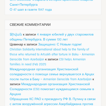
Санкт-Петербурга
О 47 шап в газете 1947 года
СВЕЖИЕ КОММЕНТАРИИ
Ջիվան
к записи
4 января юбилей у двух старожилов
общины Петербурга. В сумме 130 лет
Цовинар
к записи
Защищено: С Новым годом!
Christian Solidarity International about help to the family of
those who returned to Artsakh after torture in Baku – Armenian
Genocide from Azerbaijan
к записи
CSI helps Armenian
families in need (Feb 2021)
Международная организация Христианской
солидарности о помощи семье вернувшегося в Арцах
после пыток в Баку — Armenian Genocide from Azerbaijan
к
записи
Международная организация Христианской
Солидарности (CSI) помогает нуждающимся семьям в
Арцахе
Обращение КС РАО к президенту РФ В. Путину в связи
с актом вооружённой агрессии Азербайджана против