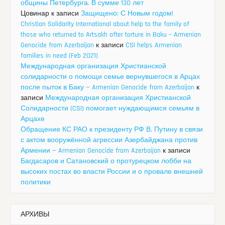
общины Петербурга. В сумме 130 лет
Цовинар
к записи
Защищено: С Новым годом!
Christian Solidarity International about help to the family of
those who returned to Artsakh after torture in Baku – Armenian
Genocide from Azerbaijan
к записи
CSI helps Armenian
families in need (Feb 2021)
Международная организация Христианской
солидарности о помощи семье вернувшегося в Арцах
после пыток в Баку — Armenian Genocide from Azerbaijan
к
записи
Международная организация Христианской
Солидарности (CSI) помогает нуждающимся семьям в
Арцахе
Обращение КС РАО к президенту РФ В. Путину в связи
с актом вооружённой агрессии Азербайджана против
Армении — Armenian Genocide from Azerbaijan
к записи
Багдасаров и Сатановский о протурецком лобби на
высоких постах во власти России и о провале внешней
политики
АРХИВЫ