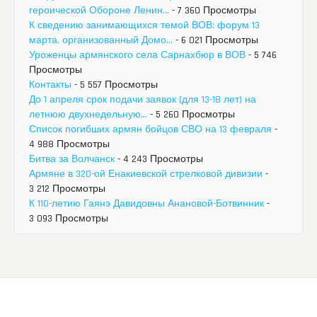
героической Обороне Ленин...
- 7 360 Просмотры
К сведению занимающихся темой ВОВ: форум 13
марта, организованный Домо...
- 6 021 Просмотры
Уроженцы армянского села Сарнахбюр в ВОВ
- 5 746
Просмотры
Контакты
- 5 557 Просмотры
До 1 апреля срок подачи заявок (для 13-18 лет) на
летнюю двухнедельную...
- 5 260 Просмотры
Список погибших армян бойцов СВО на 13 февраля
-
4 988 Просмотры
Битва за Волчанск
- 4 243 Просмотры
Армяне в 320-ой Енакиевской стрелковой дивизии
-
3 212 Просмотры
К 110-летию Гаянэ Давидовны Анановой-Ботвинник
-
3 093 Просмотры