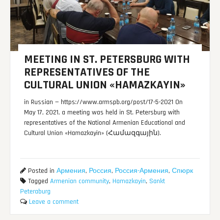
MEETING IN ST. PETERSBURG WITH
REPRESENTATIVES OF THE
CULTURAL UNION «HAMAZKAYIN»
in Russian — https://www.armspb.org/post/17-5-2021 On
May 17, 2021, a meeting was held in St. Petersburg with
representatives of the National Armenian Educational and
Cultural Union «Hamazkayin» (Համազգային).
Posted in
Армения
,
Россия
,
Россия-Армения
,
Спюрк
Tagged
Armenian community
,
Hamazkayin
,
Sankt
Peteraburg
Leave a comment