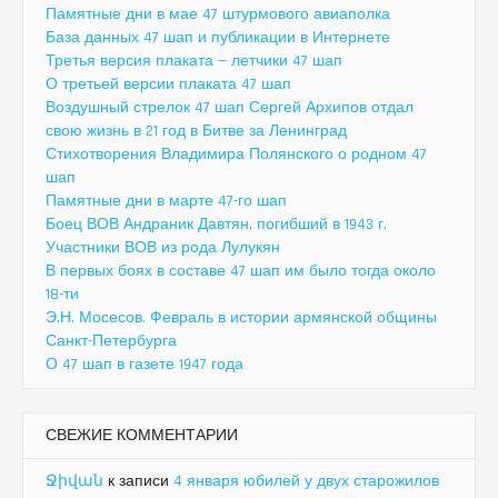
Памятные дни в мае 47 штурмового авиаполка
База данных 47 шап и публикации в Интернете
Третья версия плаката — летчики 47 шап
О третьей версии плаката 47 шап
Воздушный стрелок 47 шап Сергей Архипов отдал
свою жизнь в 21 год в Битве за Ленинград
Стихотворения Владимира Полянского о родном 47
шап
Памятные дни в марте 47-го шап
Боец ВОВ Андраник Давтян, погибший в 1943 г.
Участники ВОВ из рода Лулукян
В первых боях в составе 47 шап им было тогда около
18-ти
Э.Н. Мосесов. Февраль в истории армянской общины
Санкт-Петербурга
О 47 шап в газете 1947 года
СВЕЖИЕ КОММЕНТАРИИ
Ջիվան
к записи
4 января юбилей у двух старожилов