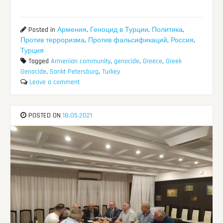
Posted in
Армения
,
Геноцид в Турции
,
Политика
,
Против терроризма
,
Против фальсификаций
,
Россия
,
Турция
Tagged
Armenian community
,
genocide
,
Greece
,
Greek
Genocide
,
Sankt Petersburg
,
Turkey
Leave a comment
POSTED ON
18.05.2021