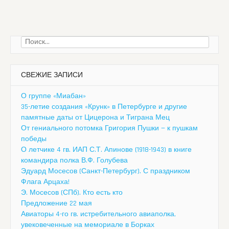
Найти:
СВЕЖИЕ ЗАПИСИ
О группе «Миабан»
35-летие создания «Крунк» в Петербурге и другие
памятные даты от Цицерона и Тиграна Мец
От гениального потомка Григория Пушки — к пушкам
победы
О летчике 4 гв. ИАП С.Т. Апинове (1918-1943) в книге
командира полка В.Ф. Голубева
Эдуард Мосесов (Санкт-Петербург). С праздником
Флага Арцаха!
Э. Мосесов (СПб). Кто есть кто
Предложение 22 мая
Авиаторы 4-го гв. истребительного авиаполка,
увековеченные на мемориале в Борках