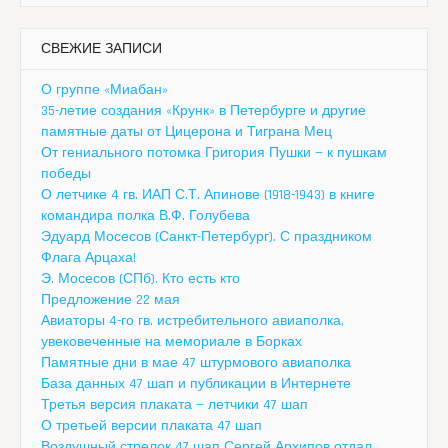
СВЕЖИЕ ЗАПИСИ
О группе «Миабан»
35-летие создания «Крунк» в Петербурге и другие
памятные даты от Цицерона и Тиграна Мец
От гениального потомка Григория Пушки — к пушкам
победы
О летчике 4 гв. ИАП С.Т. Апинове (1918-1943) в книге
командира полка В.Ф. Голубева
Эдуард Мосесов (Санкт-Петербург). С праздником
Флага Арцаха!
Э. Мосесов (СПб). Кто есть кто
Предложение 22 мая
Авиаторы 4-го гв. истребительного авиаполка,
увековеченные на мемориале в Борках
Памятные дни в мае 47 штурмового авиаполка
База данных 47 шап и публикации в Интернете
Третья версия плаката — летчики 47 шап
О третьей версии плаката 47 шап
Воздушный стрелок 47 шап Сергей Архипов отдал