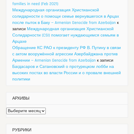
families in need (Feb 2021)
Международная организация Христианской
солидарности о помощи семье вернувшегося в Арцах
после пыток в Баку — Armenian Genocide from Azerbaijan
к
записи
Международная организация Христианской
Солидарности (CSI) помогает нуждающимся семьям в
Арцахе
Обращение КС РАО к президенту РФ В. Путину в связи
с актом вооружённой агрессии Азербайджана против
Армении — Armenian Genocide from Azerbaijan
к записи
Багдасаров и Сатановский о протурецком лобби на
высоких постах во власти России и о провале внешней
политики
АРХИВЫ
Архивы
РУБРИКИ