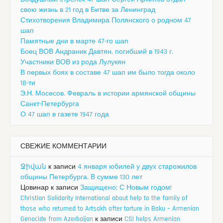
свою жизнь в 21 год в Битве за Ленинград
Стихотворения Владимира Полянского о родном 47
шап
Памятные дни в марте 47-го шап
Боец ВОВ Андраник Давтян, погибший в 1943 г.
Участники ВОВ из рода Лулукян
В первых боях в составе 47 шап им было тогда около
18-ти
Э.Н. Мосесов. Февраль в истории армянской общины
Санкт-Петербурга
О 47 шап в газете 1947 года
СВЕЖИЕ КОММЕНТАРИИ
Ջիվան
к записи
4 января юбилей у двух старожилов
общины Петербурга. В сумме 130 лет
Цовинар
к записи
Защищено: С Новым годом!
Christian Solidarity International about help to the family of
those who returned to Artsakh after torture in Baku – Armenian
Genocide from Azerbaijan
к записи
CSI helps Armenian