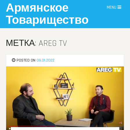
Skip
Армянское
MENU
to
content
Товарищество
МЕТКА: AREG TV
POSTED ON
09.01.2022