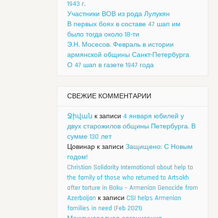
1943 г.
Участники ВОВ из рода Лулукян
В первых боях в составе 47 шап им
было тогда около 18-ти
Э.Н. Мосесов. Февраль в истории
армянской общины Санкт-Петербурга
О 47 шап в газете 1947 года
СВЕЖИЕ КОММЕНТАРИИ
Ջիվան
к записи
4 января юбилей у
двух старожилов общины Петербурга. В
сумме 130 лет
Цовинар
к записи
Защищено: С Новым
годом!
Christian Solidarity International about help to
the family of those who returned to Artsakh
after torture in Baku – Armenian Genocide from
Azerbaijan
к записи
CSI helps Armenian
families in need (Feb 2021)