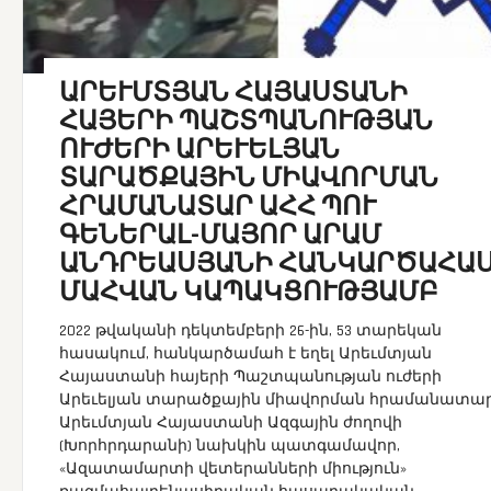
ԱՐԵՒՄՏՅԱՆ ՀԱՅԱՍՏԱՆԻ
ՀԱՅԵՐԻ ՊԱՇՏՊԱՆՈՒԹՅԱՆ
ՈՒԺԵՐԻ ԱՐԵՒԵԼՅԱՆ
ՏԱՐԱԾՔԱՅԻՆ ՄԻԱՎՈՐՄԱՆ
ՀՐԱՄԱՆԱՏԱՐ ԱՀՀ ՊՈՒ
ԳԵՆԵՐԱԼ-ՄԱՅՈՐ ԱՐԱՄ
ԱՆԴՐԵԱՍՅԱՆԻ ՀԱՆԿԱՐԾԱՀԱ
ՄԱՀՎԱՆ ԿԱՊԱԿՑՈՒԹՅԱՄԲ
2022 թվականի դեկտեմբերի 26-ին, 53 տարեկան
հասակում, հանկարծամահ է եղել Արեւմտյան
Հայաստանի հայերի Պաշտպանության ուժերի
Արեւելյան տարածքային միավորման հրամանատար
Արեւմտյան Հայաստանի Ազգային ժողովի
(Խորհրդարանի) նախկին պատգամավոր,
«Ազատամարտի վետերանների միություն»