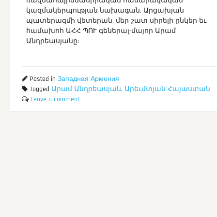
ռազմահայրենասիրական հասարակական
կազմակերպության նախագան, Արցախյան
պատերազմի վետերան, մեր շատ սիրելի ընկեր եւ
համախոհ ԱՀՀ ՊՈՒ գեներալ-մայոր Արամ
Անդրեասյանը:
Posted in
Западная Армения
Tagged
Արամ Անդրեասյան
,
Արեւմտյան Հայաստան
Leave a comment