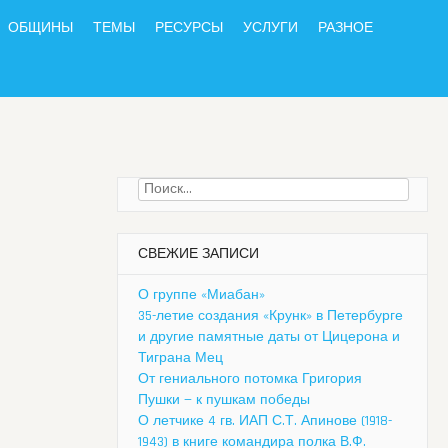
ОБЩИНЫ
ТЕМЫ
РЕСУРСЫ
УСЛУГИ
РАЗНОЕ
Найти:
СВЕЖИЕ ЗАПИСИ
О группе «Миабан»
35-летие создания «Крунк» в Петербурге
и другие памятные даты от Цицерона и
Тиграна Мец
От гениального потомка Григория
Пушки — к пушкам победы
О летчике 4 гв. ИАП С.Т. Апинове (1918-
1943) в книге командира полка В.Ф.