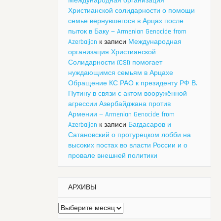
Международная организация
Христианской солидарности о помощи
семье вернувшегося в Арцах после
пыток в Баку — Armenian Genocide from
Azerbaijan
к записи
Международная
организация Христианской
Солидарности (CSI) помогает
нуждающимся семьям в Арцахе
Обращение КС РАО к президенту РФ В.
Путину в связи с актом вооружённой
агрессии Азербайджана против
Армении — Armenian Genocide from
Azerbaijan
к записи
Багдасаров и
Сатановский о протурецком лобби на
высоких постах во власти России и о
провале внешней политики
АРХИВЫ
Архивы