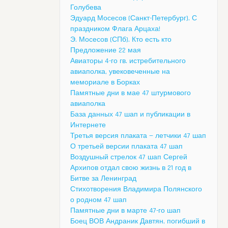
Голубева
Эдуард Мосесов (Санкт-Петербург). С
праздником Флага Арцаха!
Э. Мосесов (СПб). Кто есть кто
Предложение 22 мая
Авиаторы 4-го гв. истребительного
авиаполка, увековеченные на
мемориале в Борках
Памятные дни в мае 47 штурмового
авиаполка
База данных 47 шап и публикации в
Интернете
Третья версия плаката — летчики 47 шап
О третьей версии плаката 47 шап
Воздушный стрелок 47 шап Сергей
Архипов отдал свою жизнь в 21 год в
Битве за Ленинград
Стихотворения Владимира Полянского
о родном 47 шап
Памятные дни в марте 47-го шап
Боец ВОВ Андраник Давтян, погибший в