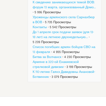
К сведению занимающихся темой ВОВ:
форум 13 марта, организованный Домо...
- 5 996 Просмотры
Уроженцы армянского села Сарнахбюр
в ВОВ
- 5 735 Просмотры
Контакты
- 5 542 Просмотры
До 1 апреля срок подачи заявок (для 13-
18 лет) на летнюю двухнедельную...
-
5 239 Просмотры
Список погибших армян бойцов СВО на
13 февраля
- 4 955 Просмотры
Битва за Волчанск
- 4 230 Просмотры
Армяне в 320-ой Енакиевской
стрелковой дивизии
- 3 199 Просмотры
К 110-летию Гаянэ Давидовны Анановой-
Ботвинник
- 3 079 Просмотры