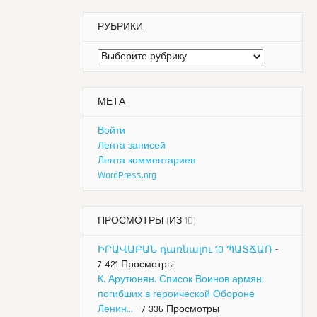
РУБРИКИ
Рубрики
МЕТА
Войти
Лента записей
Лента комментариев
WordPress.org
ПРОСМОТРЫ (ИЗ 10)
ԻՐԱՎԱԲԱՆ դառնալու 10 ՊԱՏՃԱՌ
-
7 421 Просмотры
К. Арутюнян. Список Воинов-армян,
погибших в героической Обороне
Ленин...
- 7 336 Просмотры