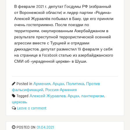
В феврале 2021 г. депутат Госдумы РФ (избранный
от Воронежской области) и лидер партии «Родина»
Алексей Журавлёв побывал в Баку, где его приняли
очень гостеприимно. После поездки по
территориям, оккупированным Азербайджаном в
результате преступной террористической осенней
агрессии вместе с Турцией и отрядами
джихадистов, депутат разместил 19 февраля у себя
на странице в Facebook статью из азербайджанского
СМИ об «украденной церкви» в Шуши.
Posted in
Армения
,
Арцах
,
Политика
,
Против
фальсификаций
,
Россия-Армения
Tagged
Алексей Журавлев
,
Арцах
,
пантюркизм
,
церковь
Leave a comment
POSTED ON
01.04.2021