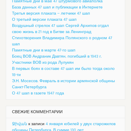
Памятные дни в мае 47 штурмового авиаполка
База данных 47 шап и публикации в Интернете
Третья версия плаката — летчики 47 шап
О третьей версии плаката 47 шап
Воздушный стрелок 47 шап Сергей Архипов отдал
свою жизнь в 21 год в Битве за Ленинград
Стихотворения Владимира Полянского о родном 47
шап
Памятные дни в марте 47-го шап
Боец ВОВ Андраник Давтян, погибший в 1943 г.
Участники ВОВ из рода Лулукян
В первых боях в составе 47 шап им было тогда около
18-ти
Э.Н. Мосесов. Февраль в истории армянской общины
Санкт-Петербурга
О 47 шап в газете 1947 года
СВЕЖИЕ КОММЕНТАРИИ
Ջիվան
к записи
4 января юбилей у двух старожилов
общины Петербурга. В сумме 130 лет