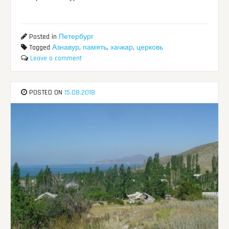
Posted in
Петербург
Tagged
Азнавур
,
память
,
хачкар
,
церковь
Leave a comment
POSTED ON
15.08.2018