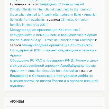
Цовинар
к записи
Защищено: С Новым годом!
Christian Solidarity International about help to the family of
those who returned to Artsakh after torture in Baku – Armenian
Genocide from Azerbaijan
к записи
CSI helps Armenian
families in need (Feb 2021)
Международная организация Христианской
солидарности о помощи семье вернувшегося в Арцах
после пыток в Баку — Armenian Genocide from Azerbaijan
к
записи
Международная организация Христианской
Солидарности (CSI) помогает нуждающимся семьям в
Арцахе
Обращение КС РАО к президенту РФ В. Путину в связи
с актом вооружённой агрессии Азербайджана против
Армении — Armenian Genocide from Azerbaijan
к записи
Багдасаров и Сатановский о протурецком лобби на
высоких постах во власти России и о провале внешней
политики
АРХИВЫ