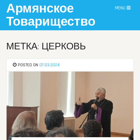
Skip
Армянское
MENU
to
content
Товарищество
МЕТКА: ЦЕРКОВЬ
POSTED ON
07.03.2024