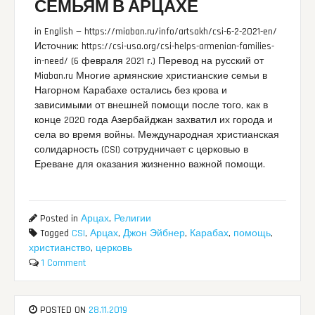
СЕМЬЯМ В АРЦАХЕ
in English — https://miaban.ru/info/artsakh/csi-6-2-2021-en/
Источник: https://csi-usa.org/csi-helps-armenian-families-
in-need/ (6 февраля 2021 г.) Перевод на русский от
Miaban.ru Многие армянские христианские семьи в
Нагорном Карабахе остались без крова и
зависимыми от внешней помощи после того, как в
конце 2020 года Азербайджан захватил их города и
села во время войны. Международная христианская
солидарность (CSI) сотрудничает с церковью в
Ереване для оказания жизненно важной помощи.
Posted in
Арцах
,
Религии
Tagged
CSI
,
Арцах
,
Джон Эйбнер
,
Карабах
,
помощь
,
христианство
,
церковь
1 Comment
POSTED ON
28.11.2019