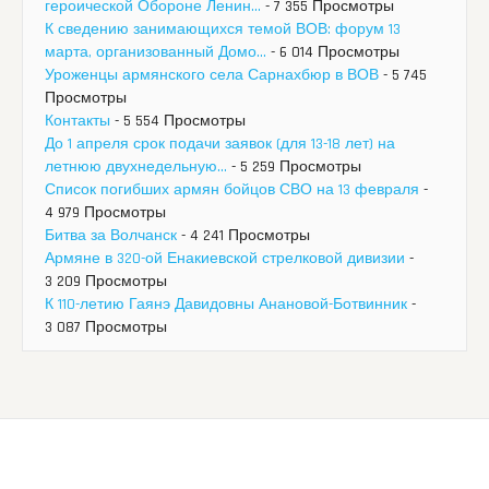
героической Обороне Ленин...
- 7 355 Просмотры
К сведению занимающихся темой ВОВ: форум 13
марта, организованный Домо...
- 6 014 Просмотры
Уроженцы армянского села Сарнахбюр в ВОВ
- 5 745
Просмотры
Контакты
- 5 554 Просмотры
До 1 апреля срок подачи заявок (для 13-18 лет) на
летнюю двухнедельную...
- 5 259 Просмотры
Список погибших армян бойцов СВО на 13 февраля
-
4 979 Просмотры
Битва за Волчанск
- 4 241 Просмотры
Армяне в 320-ой Енакиевской стрелковой дивизии
-
3 209 Просмотры
К 110-летию Гаянэ Давидовны Анановой-Ботвинник
-
3 087 Просмотры