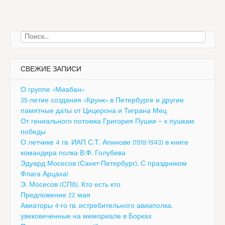
Найти:
СВЕЖИЕ ЗАПИСИ
О группе «Миабан»
35-летие создания «Крунк» в Петербурге и другие
памятные даты от Цицерона и Тиграна Мец
От гениального потомка Григория Пушки — к пушкам
победы
О летчике 4 гв. ИАП С.Т. Апинове (1918-1943) в книге
командира полка В.Ф. Голубева
Эдуард Мосесов (Санкт-Петербург). С праздником
Флага Арцаха!
Э. Мосесов (СПб). Кто есть кто
Предложение 22 мая
Авиаторы 4-го гв. истребительного авиаполка,
увековеченные на мемориале в Борках