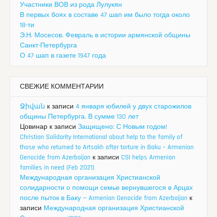
Участники ВОВ из рода Лулукян
В первых боях в составе 47 шап им было тогда около
18-ти
Э.Н. Мосесов. Февраль в истории армянской общины
Санкт-Петербурга
О 47 шап в газете 1947 года
СВЕЖИЕ КОММЕНТАРИИ
Ջիվան
к записи
4 января юбилей у двух старожилов
общины Петербурга. В сумме 130 лет
Цовинар
к записи
Защищено: С Новым годом!
Christian Solidarity International about help to the family of
those who returned to Artsakh after torture in Baku – Armenian
Genocide from Azerbaijan
к записи
CSI helps Armenian
families in need (Feb 2021)
Международная организация Христианской
солидарности о помощи семье вернувшегося в Арцах
после пыток в Баку — Armenian Genocide from Azerbaijan
к
записи
Международная организация Христианской