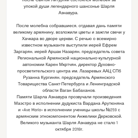
после Святой Литургии состоялся молебен за
упокой
души легендарного шансонье Шарля
Азнавура.
После молебна собравшиеся, отдавая дань памяти
великому армянину, возложили цветы и зажгли свечи у
Хачкара во дворе церкви. С речью о всемирно
известном музыканте выступили иерей Ефрем
Заргарян, иерей Аршак Назарян, председатель совета
Региональной Армянской национально-культурной
автономии Карен Мкртчян, директор Духовно-
просветительского центра им. Лазаревых ААЦ СПб
Рузанна Кургинян, председатель Армянского
Товарищества Санкт-Петербурга и Ленинградской
области Ваган Бабаханов.
Памяти Шарла Азнавура прозвучали произведения
Маэстро в исполнении дудукиста Вардана Арутюняна
и «Ave Maria» в исполнении ученицы школы №259 с
армянским этнокомпонентом Анжелики Дерковской.
Великого музыканта Шарля Азнавура не стало 1
октября 2018г.