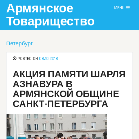
Skip
Армянское
MENU
to
content
Товарищество
Петербург
POSTED ON
08.10.2018
АКЦИЯ ПАМЯТИ ШАРЛЯ
АЗНАВУРА В
АРМЯНСКОЙ ОБЩИНЕ
САНКТ-ПЕТЕРБУРГА