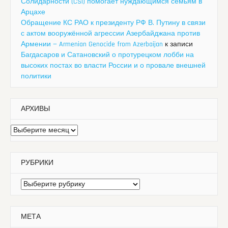
Солидарности (CSI) помогает нуждающимся семьям в
Арцахе
Обращение КС РАО к президенту РФ В. Путину в связи
с актом вооружённой агрессии Азербайджана против
Армении — Armenian Genocide from Azerbaijan
к записи
Багдасаров и Сатановский о протурецком лобби на
высоких постах во власти России и о провале внешней
политики
АРХИВЫ
Архивы
РУБРИКИ
Рубрики
МЕТА