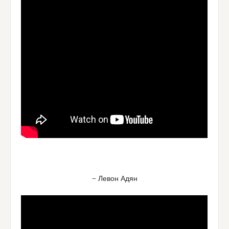
— Левон Адян