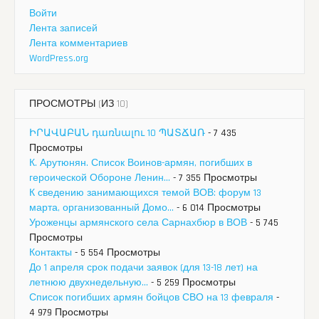
Войти
Лента записей
Лента комментариев
WordPress.org
ПРОСМОТРЫ (ИЗ 10)
ԻՐԱՎԱԲԱՆ դառնալու 10 ՊԱՏՃԱՌ
- 7 435
Просмотры
К. Арутюнян. Список Воинов-армян, погибших в
героической Обороне Ленин...
- 7 355 Просмотры
К сведению занимающихся темой ВОВ: форум 13
марта, организованный Домо...
- 6 014 Просмотры
Уроженцы армянского села Сарнахбюр в ВОВ
- 5 745
Просмотры
Контакты
- 5 554 Просмотры
До 1 апреля срок подачи заявок (для 13-18 лет) на
летнюю двухнедельную...
- 5 259 Просмотры
Список погибших армян бойцов СВО на 13 февраля
-
4 979 Просмотры