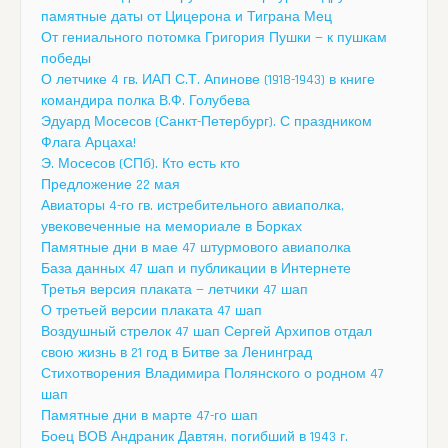
памятные даты от Цицерона и Тиграна Мец
От гениального потомка Григория Пушки — к пушкам
победы
О летчике 4 гв. ИАП С.Т. Апинове (1918-1943) в книге
командира полка В.Ф. Голубева
Эдуард Мосесов (Санкт-Петербург). С праздником
Флага Арцаха!
Э. Мосесов (СПб). Кто есть кто
Предложение 22 мая
Авиаторы 4-го гв. истребительного авиаполка,
увековеченные на мемориале в Борках
Памятные дни в мае 47 штурмового авиаполка
База данных 47 шап и публикации в Интернете
Третья версия плаката — летчики 47 шап
О третьей версии плаката 47 шап
Воздушный стрелок 47 шап Сергей Архипов отдал
свою жизнь в 21 год в Битве за Ленинград
Стихотворения Владимира Полянского о родном 47
шап
Памятные дни в марте 47-го шап
Боец ВОВ Андраник Давтян, погибший в 1943 г.