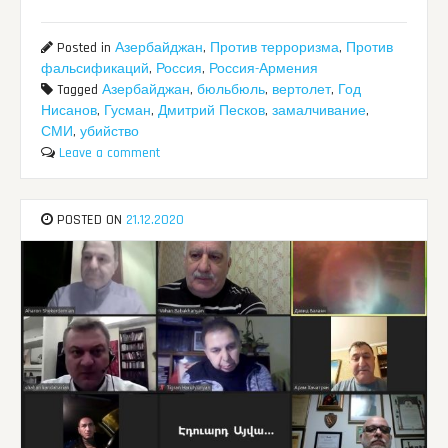
Posted in
Азербайджан
,
Против терроризма
,
Против
фальсификаций
,
Россия
,
Россия-Армения
Tagged
Азербайджан
,
бюльбюль
,
вертолет
,
Год
Нисанов
,
Гусман
,
Дмитрий Песков
,
замалчивание
,
СМИ
,
убийство
Leave a comment
POSTED ON
21.12.2020