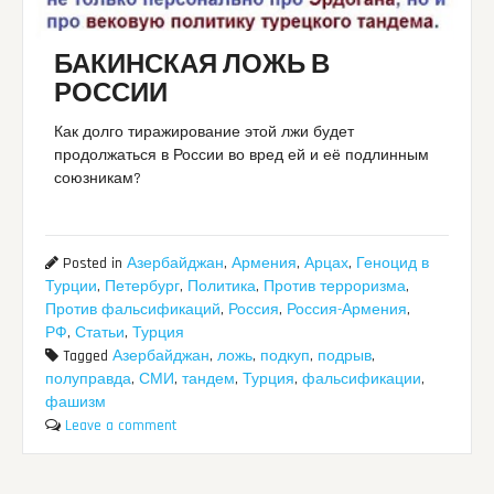
БАКИНСКАЯ ЛОЖЬ В
РОССИИ
Как долго тиражирование этой лжи будет
продолжаться в России во вред ей и её подлинным
союзникам?
Posted in
Азербайджан
,
Армения
,
Арцах
,
Геноцид в
Турции
,
Петербург
,
Политика
,
Против терроризма
,
Против фальсификаций
,
Россия
,
Россия-Армения
,
РФ
,
Статьи
,
Турция
Tagged
Азербайджан
,
ложь
,
подкуп
,
подрыв
,
полуправда
,
СМИ
,
тандем
,
Турция
,
фальсификации
,
фашизм
Leave a comment