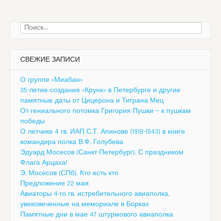
Найти:
СВЕЖИЕ ЗАПИСИ
О группе «Миабан»
35-летие создания «Крунк» в Петербурге и другие
памятные даты от Цицерона и Тиграна Мец
От гениального потомка Григория Пушки — к пушкам
победы
О летчике 4 гв. ИАП С.Т. Апинове (1918-1943) в книге
командира полка В.Ф. Голубева
Эдуард Мосесов (Санкт-Петербург). С праздником
Флага Арцаха!
Э. Мосесов (СПб). Кто есть кто
Предложение 22 мая
Авиаторы 4-го гв. истребительного авиаполка,
увековеченные на мемориале в Борках
Памятные дни в мае 47 штурмового авиаполка