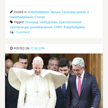
Posted in
Азербайджан
,
Арцах
,
Геноцид армян в
Азербайджане
,
Спюрк
Tagged
Геноцид
,
омбудсмен
,
преступления
,
пропаганда
,
разоблачение
,
СМИ
,
Фзербайджан
1 Comment
POSTED ON
27.06.2016