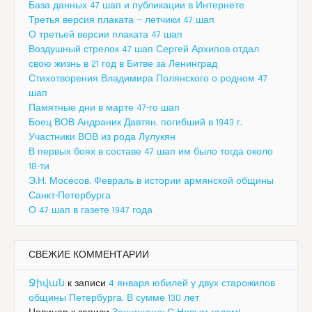
База данных 47 шап и публикации в Интернете
Третья версия плаката — летчики 47 шап
О третьей версии плаката 47 шап
Воздушный стрелок 47 шап Сергей Архипов отдал
свою жизнь в 21 год в Битве за Ленинград
Стихотворения Владимира Полянского о родном 47
шап
Памятные дни в марте 47-го шап
Боец ВОВ Андраник Давтян, погибший в 1943 г.
Участники ВОВ из рода Лулукян
В первых боях в составе 47 шап им было тогда около
18-ти
Э.Н. Мосесов. Февраль в истории армянской общины
Санкт-Петербурга
О 47 шап в газете 1947 года
СВЕЖИЕ КОММЕНТАРИИ
Ջիվան
к записи
4 января юбилей у двух старожилов
общины Петербурга. В сумме 130 лет