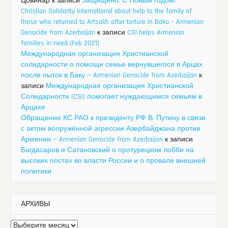
Цовинар
к записи
Защищено: С Новым годом!
Christian Solidarity International about help to the family of
those who returned to Artsakh after torture in Baku – Armenian
Genocide from Azerbaijan
к записи
CSI helps Armenian
families in need (Feb 2021)
Международная организация Христианской
солидарности о помощи семье вернувшегося в Арцах
после пыток в Баку — Armenian Genocide from Azerbaijan
к
записи
Международная организация Христианской
Солидарности (CSI) помогает нуждающимся семьям в
Арцахе
Обращение КС РАО к президенту РФ В. Путину в связи
с актом вооружённой агрессии Азербайджана против
Армении — Armenian Genocide from Azerbaijan
к записи
Багдасаров и Сатановский о протурецком лобби на
высоких постах во власти России и о провале внешней
политики
АРХИВЫ
Архивы