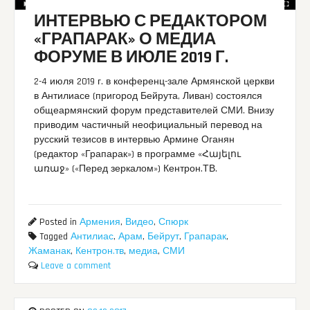
ИНТЕРВЬЮ С РЕДАКТОРОМ
«ГРАПАРАК» О МЕДИА
ФОРУМЕ В ИЮЛЕ 2019 Г.
2-4 июля 2019 г. в конференц-зале Армянской церкви
в Антилиасе (пригород Бейрута, Ливан) состоялся
общеармянский форум представителей СМИ. Внизу
приводим частичный неофициальный перевод на
русский тезисов в интервью Армине Оганян
(редактор «Грапарак») в программе «Հայելու
առաջ» («Перед зеркалом») Кентрон.ТВ.
Posted in
Армения
,
Видео
,
Спюрк
Tagged
Антилиас
,
Арам
,
Бейрут
,
Грапарак
,
Жаманак
,
Кентрон.тв
,
медиа
,
СМИ
Leave a comment