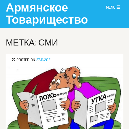
Skip
Армянское
MENU
to
content
Товарищество
МЕТКА: СМИ
POSTED ON
27.11.2021