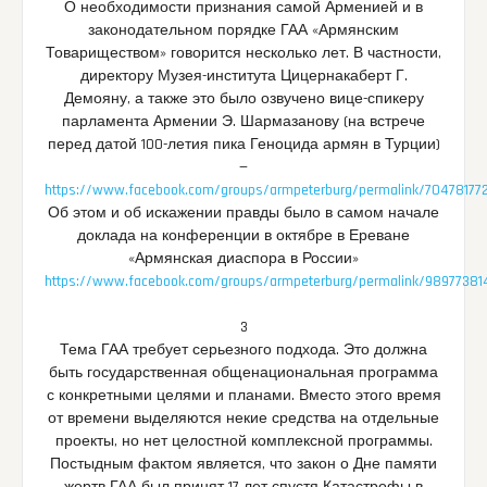
О необходимости признания самой Арменией и в
законодательном порядке ГАА «Армянским
Товариществом» говорится несколько лет. В частности,
директору Музея-института Цицернакаберт Г.
Демояну, а также это было озвучено вице-спикеру
парламента Армении Э. Шармазанову (на встрече
перед датой 100-летия пика Геноцида армян в Турции)
—
https://www.facebook.com/groups/armpeterburg/permalink/70478177
Об этом и об искажении правды было в самом начале
доклада на конференции в октябре в Ереване
«Армянская диаспора в России»
https://www.facebook.com/groups/armpeterburg/permalink/98977381
3
Тема ГАА требует серьезного подхода. Это должна
быть государственная общенациональная программа
с конкретными целями и планами. Вместо этого время
от времени выделяются некие средства на отдельные
проекты, но нет целостной комплексной программы.
Постыдным фактом является, что закон о Дне памяти