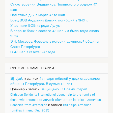
Стихотворения Владимира Полянского о родном 47
шап
Памятные дни в марте 47-го шап
Боец ВОВ Андраник Давтян, погибший в 1943 г.
Участники ВОВ из рода Лулукян
В первых боях в составе 47 шап им было тогда около
18-ти
Э.Н. Мосесов. Февраль в истории армянской общины
Санкт-Петербурга
О 47 шап в газете 1947 года
СВЕЖИЕ КОММЕНТАРИИ
Ջիվան
к записи
4 января юбилей у двух старожилов
общины Петербурга. В сумме 130 лет
Цовинар
к записи
Защищено: С Новым годом!
Christian Solidarity International about help to the family of
those who returned to Artsakh after torture in Baku – Armenian
Genocide from Azerbaijan
к записи
CSI helps Armenian
families in need (Feb 2021)