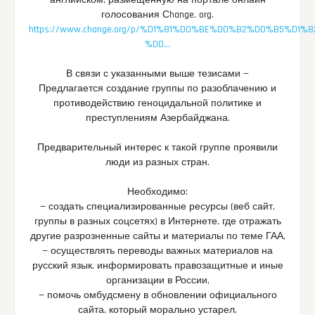
английском, размещенную на портале онлайн
голосования Сhange. org.
https://www.change.org/p/%D1%81%D0%BE%D0%B2%D0%B5%D1%8
%D0…
В связи с указанными выше тезисами —
Предлагается создание группы по разоблачению и
противодействию геноцидальной политике и
преступлениям Азербайджана.
Предварительный интерес к такой группе проявили
люди из разных стран.
Необходимо:
— создать специализированные ресурсы (веб сайт,
группы в разных соцсетях) в Интернете, где отражать
другие разрозненные сайты и материалы по теме ГАА,
— осуществлять переводы важных материалов на
русский язык, информировать правозащитные и иные
организации в России,
— помочь омбудсмену в обновлении официального
сайта, который морально устарел,