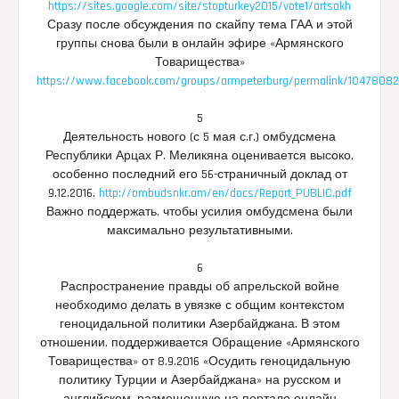
https://sites.google.com/site/stopturkey2015/vote1/artsakh
Сразу после обсуждения по скайпу тема ГАА и этой
группы снова были в онлайн эфире «Армянского
Товарищества»
https://www.facebook.com/groups/armpeterburg/permalink/1047808
5
Деятельность нового (с 5 мая с.г.) омбудсмена
Республики Арцах Р. Меликяна оценивается высоко,
особенно последний его 56-страничный доклад от
9.12.2016.
http://ombudsnkr.am/en/docs/Report_PUBLIC.pdf
Важно поддержать, чтобы усилия омбудсмена были
максимально результативными.
6
Распространение правды об апрельской войне
необходимо делать в увязке с общим контекстом
геноцидальной политики Азербайджана. В этом
отношении, поддерживается Обращение «Армянского
Товарищества» от 8.9.2016 «Осудить геноцидальную
политику Турции и Азербайджана» на русском и