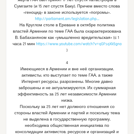
жертв ГАА был принят 17 лет спустя Катастрофы в
Сумгаите (и 15 лет спустя Баку). Причем вместо слова
«геноцид» в законе используется «погромы».
http://parliament.am/legislation.php…
На Круглом столе в Ереване в октябре политика
властей Армении по теме ГАА была охарактеризована
В. Бабаханяном как «умышленно вредительская» (с 1
часа 21 мин
https://www.youtube.com/watch?v=qGFsqXk5gno
)
4
Имеющиеся в Армении и вне неё организации,
активисты, кто выступает по теме ГАА, а также
Интернет ресурсы, разрознены. Многие давно
заброшены и не актуализируются. Их суммарная
эффективность за 25 лет независимости Армении
низка.
Поскольку за 25 лет нет должного отношения со
стороны властей Армении и партий и поскольку тема
не выделена в государственную программу,
необходима общественная инициатива по
консолидации активистов, ресурсов и организаций и