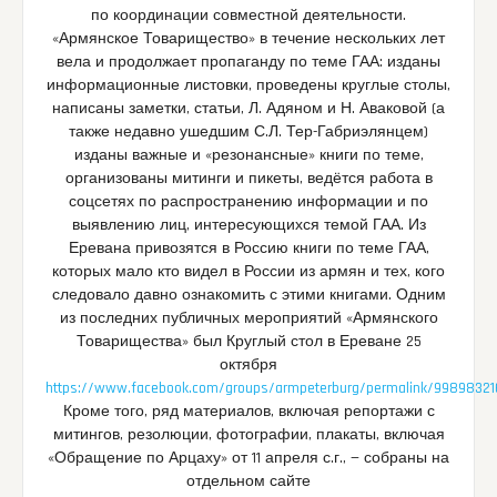
по координации совместной деятельности.
«Армянское Товарищество» в течение нескольких лет
вела и продолжает пропаганду по теме ГАА: изданы
информационные листовки, проведены круглые столы,
написаны заметки, статьи, Л. Адяном и Н. Аваковой (а
также недавно ушедшим С.Л. Тер-Габриэлянцем)
изданы важные и «резонансные» книги по теме,
организованы митинги и пикеты, ведётся работа в
соцсетях по распространению информации и по
выявлению лиц, интересующихся темой ГАА. Из
Еревана привозятся в Россию книги по теме ГАА,
которых мало кто видел в России из армян и тех, кого
следовало давно ознакомить с этими книгами. Одним
из последних публичных мероприятий «Армянского
Товарищества» был Круглый стол в Ереване 25
октября
https://www.facebook.com/groups/armpeterburg/permalink/9989832
Кроме того, ряд материалов, включая репортажи с
митингов, резолюции, фотографии, плакаты, включая
«Обращение по Арцаху» от 11 апреля с.г., — собраны на
отдельном сайте