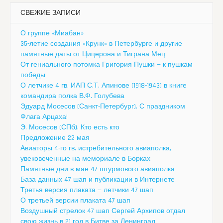
СВЕЖИЕ ЗАПИСИ
О группе «Миабан»
35-летие создания «Крунк» в Петербурге и другие
памятные даты от Цицерона и Тиграна Мец
От гениального потомка Григория Пушки — к пушкам
победы
О летчике 4 гв. ИАП С.Т. Апинове (1918-1943) в книге
командира полка В.Ф. Голубева
Эдуард Мосесов (Санкт-Петербург). С праздником
Флага Арцаха!
Э. Мосесов (СПб). Кто есть кто
Предложение 22 мая
Авиаторы 4-го гв. истребительного авиаполка,
увековеченные на мемориале в Борках
Памятные дни в мае 47 штурмового авиаполка
База данных 47 шап и публикации в Интернете
Третья версия плаката — летчики 47 шап
О третьей версии плаката 47 шап
Воздушный стрелок 47 шап Сергей Архипов отдал
свою жизнь в 21 год в Битве за Ленинград