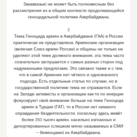
Закавказье) не может быть полновесным без
рассмотрения их в общем контексте продолжающейся
геноцидальной политики Азербайджана.
2
Тема Геноцида армян в Азербайджане (ГАА) в России
практически не представлена. Армянские организации
(включая Союз армян России) и общины не только не
уделяют этой теме должного внимания, эта тема часто
сознательно заглушается с самых разных сторон под
надуманными предлогами. Это связано также и с тем,
что в самой Армении нет чёткого и однозначного
подхода. Есть отдельные статьи по случаю, но в
государственной политике тема не отражается. Если
на Западе активисты и организации как-то по инерции
фокусируют своё внимание больше на теме Геноцида
армян в Турции (ГАТ), то в России нет никакого
оправдания бездеятельности, поскольку здесь живёт
более 250 тысяч армян, насильно изгнанных и
депортированных (слишком мягко называемых в СМИ
— беженцами) из Азербайджана.