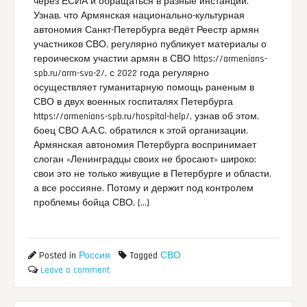
через ЕСИА и обращаться в разные инстанции.
Узнав, что Армянская национально-культурная
автономия Санкт-Петербурга ведёт Реестр армян
участников СВО, регулярно публикует материалы о
героическом участии армян в СВО https://armenians-
spb.ru/arm-svo-2/, с 2022 года регулярно
осуществляет гуманитарную помощь раненым в
СВО в двух военных госпиталях Петербурга
https://armenians-spb.ru/hospital-help/, узнав об этом,
боец СВО А.А.С. обратился к этой организации.
Армянская автономия Петербурга воспринимает
слоган «Ленинградцы своих не бросают» широко:
свои это не только живущие в Петербурге и области,
а все россияне. Потому и держит под контролем
проблемы бойца СВО, […]
Posted in
Россия
Tagged
СВО
Leave a comment