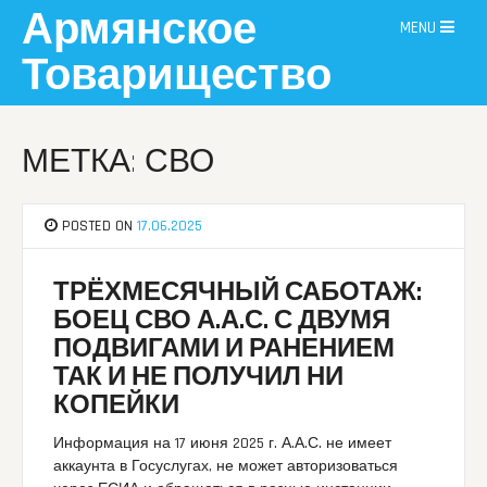
Skip
Армянское
MENU
to
content
Товарищество
МЕТКА: СВО
POSTED ON
17.06.2025
ТРЁХМЕСЯЧНЫЙ САБОТАЖ:
БОЕЦ СВО А.А.С. С ДВУМЯ
ПОДВИГАМИ И РАНЕНИЕМ
ТАК И НЕ ПОЛУЧИЛ НИ
КОПЕЙКИ
Информация на 17 июня 2025 г. А.А.С. не имеет
аккаунта в Госуслугах, не может авторизоваться