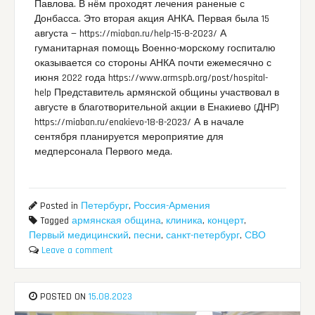
Павлова. В нём проходят лечения раненые с
Донбасса. Это вторая акция АНКА. Первая была 15
августа — https://miaban.ru/help-15-8-2023/ А
гуманитарная помощь Военно-морскому госпиталю
оказывается со стороны АНКА почти ежемесячно с
июня 2022 года https://www.armspb.org/post/hospital-
help Представитель армянской общины участвовал в
августе в благотворительной акции в Енакиево (ДНР)
https://miaban.ru/enakievo-18-8-2023/ А в начале
сентября планируется мероприятие для
медперсонала Первого меда.
Posted in
Петербург
,
Россия-Армения
Tagged
армянская община
,
клиника
,
концерт
,
Первый медицинский
,
песни
,
санкт-петербург
,
СВО
Leave a comment
POSTED ON
15.08.2023