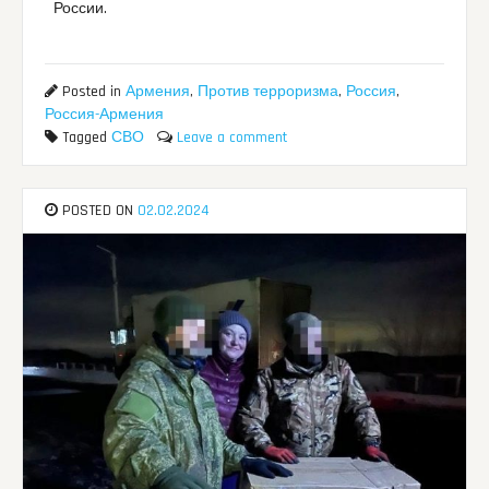
России.
Posted in
Армения
,
Против терроризма
,
Россия
,
Россия-Армения
Tagged
СВО
Leave a comment
POSTED ON
02.02.2024