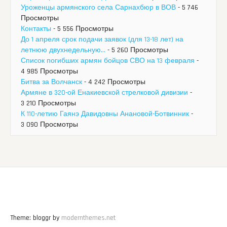
Уроженцы армянского села Сарнахбюр в ВОВ
- 5 746
Просмотры
Контакты
- 5 556 Просмотры
До 1 апреля срок подачи заявок (для 13-18 лет) на
летнюю двухнедельную...
- 5 260 Просмотры
Список погибших армян бойцов СВО на 13 февраля
-
4 985 Просмотры
Битва за Волчанск
- 4 242 Просмотры
Армяне в 320-ой Енакиевской стрелковой дивизии
-
3 210 Просмотры
К 110-летию Гаянэ Давидовны Анановой-Ботвинник
-
3 090 Просмотры
Theme: bloggr by
modernthemes.net