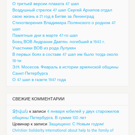
О третьей версии плаката 47 шап
Воздушный стрелок 47 шап Сергей Архипов отдал
свою жизнь в 21 год в Битве за Ленинград
Стихотворения Владимира Полянского о родном 47
шап
Памятные дни в марте 47-го шап
Боец ВОВ Андраник Давтян, погибший в 1943 г.
Участники ВОВ из рода Лулукян
В первых боях в составе 47 шап им было тогда около
18-ти
Э.Н. Мосесов. Февраль в истории армянской общины
Санкт-Петербурга
О 47 шап в газете 1947 года
СВЕЖИЕ КОММЕНТАРИИ
Ջիվան
к записи
4 января юбилей у двух старожилов
общины Петербурга. В сумме 130 лет
Цовинар
к записи
Защищено: С Новым годом!
Christian Solidarity International about help to the family of