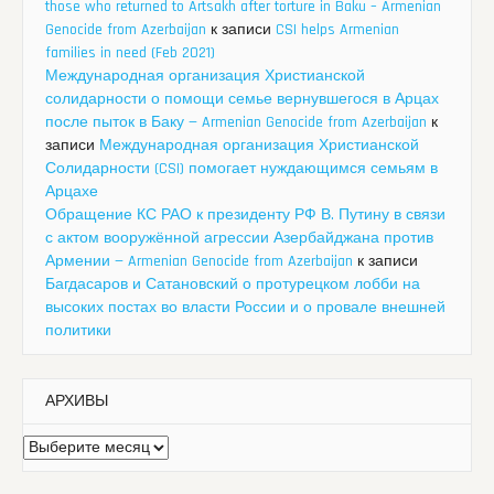
those who returned to Artsakh after torture in Baku – Armenian
Genocide from Azerbaijan
к записи
CSI helps Armenian
families in need (Feb 2021)
Международная организация Христианской
солидарности о помощи семье вернувшегося в Арцах
после пыток в Баку — Armenian Genocide from Azerbaijan
к
записи
Международная организация Христианской
Солидарности (CSI) помогает нуждающимся семьям в
Арцахе
Обращение КС РАО к президенту РФ В. Путину в связи
с актом вооружённой агрессии Азербайджана против
Армении — Armenian Genocide from Azerbaijan
к записи
Багдасаров и Сатановский о протурецком лобби на
высоких постах во власти России и о провале внешней
политики
АРХИВЫ
Архивы