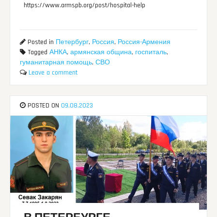
https://www.armspb.org/post/hospital-help
Posted in
Петербург
,
Россия
,
Россия-Армения
Tagged
АНКА
,
армянская община
,
госпиталь
,
гуманитарная помощь
,
СВО
Leave a comment
POSTED ON
09.08.2023