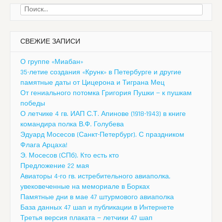
Найти:
СВЕЖИЕ ЗАПИСИ
О группе «Миабан»
35-летие создания «Крунк» в Петербурге и другие
памятные даты от Цицерона и Тиграна Мец
От гениального потомка Григория Пушки — к пушкам
победы
О летчике 4 гв. ИАП С.Т. Апинове (1918-1943) в книге
командира полка В.Ф. Голубева
Эдуард Мосесов (Санкт-Петербург). С праздником
Флага Арцаха!
Э. Мосесов (СПб). Кто есть кто
Предложение 22 мая
Авиаторы 4-го гв. истребительного авиаполка,
увековеченные на мемориале в Борках
Памятные дни в мае 47 штурмового авиаполка
База данных 47 шап и публикации в Интернете
Третья версия плаката — летчики 47 шап