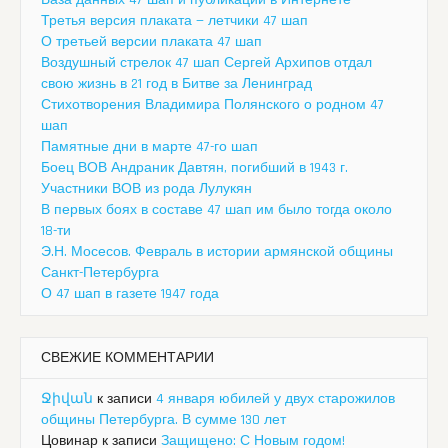
База данных 47 шап и публикации в Интернете
Третья версия плаката — летчики 47 шап
О третьей версии плаката 47 шап
Воздушный стрелок 47 шап Сергей Архипов отдал
свою жизнь в 21 год в Битве за Ленинград
Стихотворения Владимира Полянского о родном 47
шап
Памятные дни в марте 47-го шап
Боец ВОВ Андраник Давтян, погибший в 1943 г.
Участники ВОВ из рода Лулукян
В первых боях в составе 47 шап им было тогда около
18-ти
Э.Н. Мосесов. Февраль в истории армянской общины
Санкт-Петербурга
О 47 шап в газете 1947 года
СВЕЖИЕ КОММЕНТАРИИ
Ջիվան
к записи
4 января юбилей у двух старожилов
общины Петербурга. В сумме 130 лет
Цовинар
к записи
Защищено: С Новым годом!