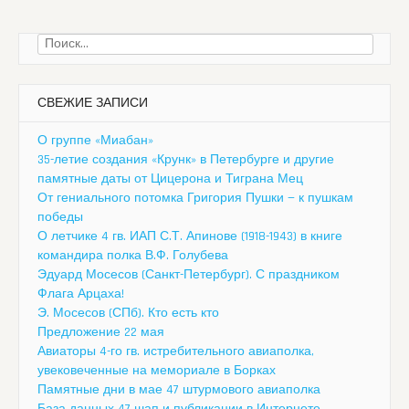
Найти:
СВЕЖИЕ ЗАПИСИ
О группе «Миабан»
35-летие создания «Крунк» в Петербурге и другие
памятные даты от Цицерона и Тиграна Мец
От гениального потомка Григория Пушки — к пушкам
победы
О летчике 4 гв. ИАП С.Т. Апинове (1918-1943) в книге
командира полка В.Ф. Голубева
Эдуард Мосесов (Санкт-Петербург). С праздником
Флага Арцаха!
Э. Мосесов (СПб). Кто есть кто
Предложение 22 мая
Авиаторы 4-го гв. истребительного авиаполка,
увековеченные на мемориале в Борках
Памятные дни в мае 47 штурмового авиаполка