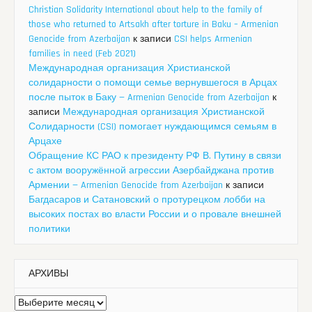
Christian Solidarity International about help to the family of
those who returned to Artsakh after torture in Baku – Armenian
Genocide from Azerbaijan
к записи
CSI helps Armenian
families in need (Feb 2021)
Международная организация Христианской
солидарности о помощи семье вернувшегося в Арцах
после пыток в Баку — Armenian Genocide from Azerbaijan
к
записи
Международная организация Христианской
Солидарности (CSI) помогает нуждающимся семьям в
Арцахе
Обращение КС РАО к президенту РФ В. Путину в связи
с актом вооружённой агрессии Азербайджана против
Армении — Armenian Genocide from Azerbaijan
к записи
Багдасаров и Сатановский о протурецком лобби на
высоких постах во власти России и о провале внешней
политики
АРХИВЫ
Архивы