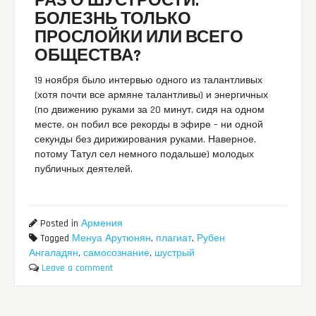
РАЗ О ШУСТРОСТИ:
БОЛЕЗНЬ ТОЛЬКО
ПРОСЛОЙКИ ИЛИ ВСЕГО
ОБЩЕСТВА?
19 ноября было интервью одного из талантливых
(хотя почти все армяне талантливы) и энергичных
(по движению руками за 20 минут, сидя на одном
месте, он побил все рекорды в эфире – ни одной
секунды без дирижирования руками. Наверное,
потому Татул сел немного подальше) молодых
публичных деятелей.
Posted in
Армения
Tagged
Менуа Арутюнян
,
плагиат
,
Рубен
Ангаладян
,
самосознание
,
шустрый
Leave a comment