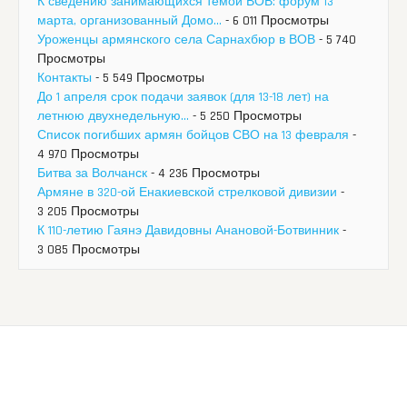
К сведению занимающихся темой ВОВ: форум 13
марта, организованный Домо...
- 6 011 Просмотры
Уроженцы армянского села Сарнахбюр в ВОВ
- 5 740
Просмотры
Контакты
- 5 549 Просмотры
До 1 апреля срок подачи заявок (для 13-18 лет) на
летнюю двухнедельную...
- 5 250 Просмотры
Список погибших армян бойцов СВО на 13 февраля
-
4 970 Просмотры
Битва за Волчанск
- 4 236 Просмотры
Армяне в 320-ой Енакиевской стрелковой дивизии
-
3 205 Просмотры
К 110-летию Гаянэ Давидовны Анановой-Ботвинник
-
3 085 Просмотры