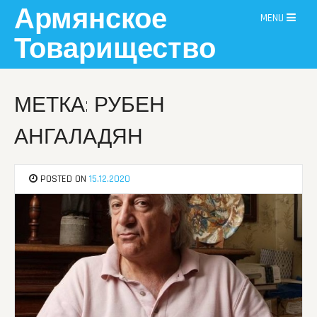
Skip
Армянское
MENU
to
content
Товарищество
МЕТКА: РУБЕН
АНГАЛАДЯН
POSTED ON
15.12.2020