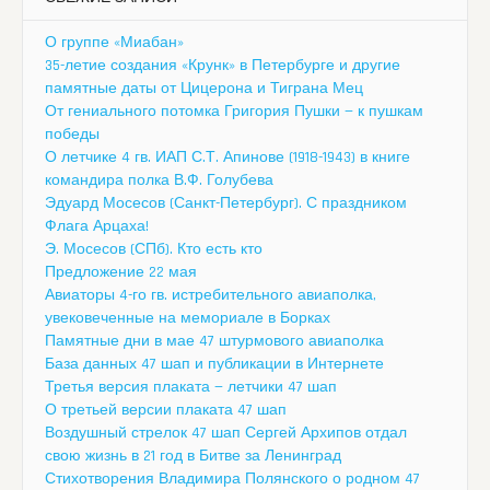
О группе «Миабан»
35-летие создания «Крунк» в Петербурге и другие
памятные даты от Цицерона и Тиграна Мец
От гениального потомка Григория Пушки — к пушкам
победы
О летчике 4 гв. ИАП С.Т. Апинове (1918-1943) в книге
командира полка В.Ф. Голубева
Эдуард Мосесов (Санкт-Петербург). С праздником
Флага Арцаха!
Э. Мосесов (СПб). Кто есть кто
Предложение 22 мая
Авиаторы 4-го гв. истребительного авиаполка,
увековеченные на мемориале в Борках
Памятные дни в мае 47 штурмового авиаполка
База данных 47 шап и публикации в Интернете
Третья версия плаката — летчики 47 шап
О третьей версии плаката 47 шап
Воздушный стрелок 47 шап Сергей Архипов отдал
свою жизнь в 21 год в Битве за Ленинград
Стихотворения Владимира Полянского о родном 47