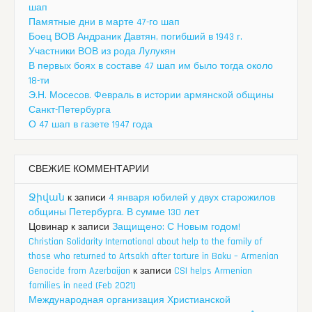
шап
Памятные дни в марте 47-го шап
Боец ВОВ Андраник Давтян, погибший в 1943 г.
Участники ВОВ из рода Лулукян
В первых боях в составе 47 шап им было тогда около
18-ти
Э.Н. Мосесов. Февраль в истории армянской общины
Санкт-Петербурга
О 47 шап в газете 1947 года
СВЕЖИЕ КОММЕНТАРИИ
Ջիվան
к записи
4 января юбилей у двух старожилов
общины Петербурга. В сумме 130 лет
Цовинар
к записи
Защищено: С Новым годом!
Christian Solidarity International about help to the family of
those who returned to Artsakh after torture in Baku – Armenian
Genocide from Azerbaijan
к записи
CSI helps Armenian
families in need (Feb 2021)
Международная организация Христианской