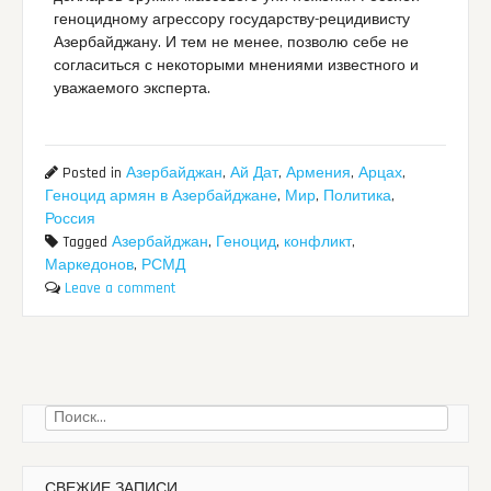
геноцидному агрессору государству-рецидивисту
Азербайджану. И тем не менее, позволю себе не
согласиться с некоторыми мнениями известного и
уважаемого эксперта.
Posted in
Азербайджан
,
Ай Дат
,
Армения
,
Арцах
,
Геноцид армян в Азербайджане
,
Мир
,
Политика
,
Россия
Tagged
Азербайджан
,
Геноцид
,
конфликт
,
Маркедонов
,
РСМД
Leave a comment
Найти:
СВЕЖИЕ ЗАПИСИ