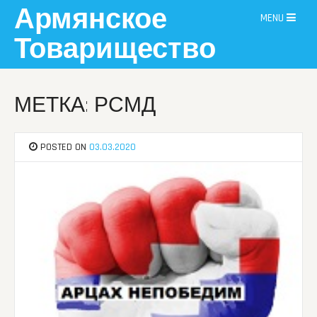
Skip
Армянское
MENU
to
content
Товарищество
МЕТКА: РСМД
POSTED ON
03.03.2020