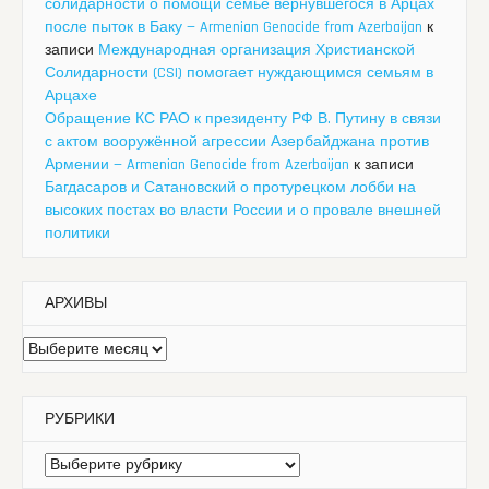
солидарности о помощи семье вернувшегося в Арцах
после пыток в Баку — Armenian Genocide from Azerbaijan
к
записи
Международная организация Христианской
Солидарности (CSI) помогает нуждающимся семьям в
Арцахе
Обращение КС РАО к президенту РФ В. Путину в связи
с актом вооружённой агрессии Азербайджана против
Армении — Armenian Genocide from Azerbaijan
к записи
Багдасаров и Сатановский о протурецком лобби на
высоких постах во власти России и о провале внешней
политики
АРХИВЫ
Архивы
РУБРИКИ
Рубрики