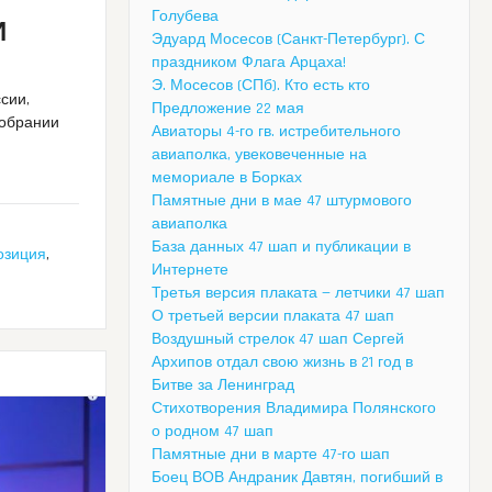
Голубева
И
Эдуард Мосесов (Санкт-Петербург). С
праздником Флага Арцаха!
Э. Мосесов (СПб). Кто есть кто
ссии,
Предложение 22 мая
собрании
Авиаторы 4-го гв. истребительного
авиаполка, увековеченные на
мемориале в Борках
Памятные дни в мае 47 штурмового
авиаполка
База данных 47 шап и публикации в
озиция
,
Интернете
Третья версия плаката — летчики 47 шап
О третьей версии плаката 47 шап
Воздушный стрелок 47 шап Сергей
Архипов отдал свою жизнь в 21 год в
Битве за Ленинград
Стихотворения Владимира Полянского
о родном 47 шап
Памятные дни в марте 47-го шап
Боец ВОВ Андраник Давтян, погибший в