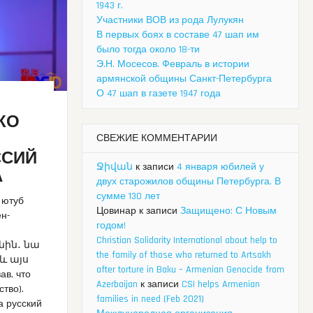
1943 г.
Участники ВОВ из рода Лулукян
В первых боях в составе 47 шап им
было тогда около 18-ти
Э.Н. Мосесов. Февраль в истории
армянской общины Санкт-Петербурга
О 47 шап в газете 1947 года
КО
СВЕЖИЕ КОММЕНТАРИИ
ССИЙ
Ջիվան
к записи
4 января юбилей у
А
двух старожилов общины Петербурга. В
сумме 130 лет
 ютуб
Цовинар
к записи
Защищено: С Новым
н-
годом!
Christian Solidarity International about help to
նին․ նա
the family of those who returned to Artsakh
և այս
after torture in Baku – Armenian Genocide from
в, что
Azerbaijan
к записи
CSI helps Armenian
тво).
families in need (Feb 2021)
а русский