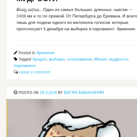
Քայլ արա… Один из самых больших. длинных «шагов» —
2408 км и то по прямой. От Петербурга до Еревана. И всег
лишь для подачи одного из миллиона голосов, которые
проголосуют 9 декабря на выборах в парламент Армении.
Posted in
Армения
Tagged
Арарат
,
выборы
,
голосование
,
Масис
,
мудрость
,
парламент
Leave a comment
POSTED ON
28.11.2018
BY
ВАГАН БАБАХАНЯН