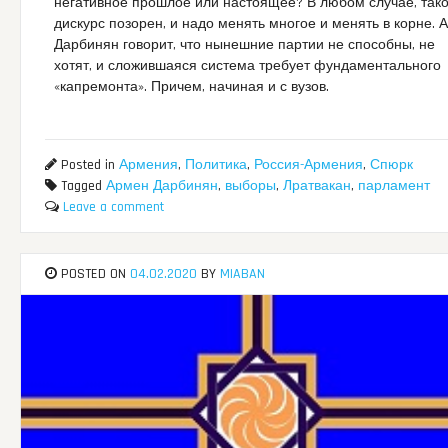
негативное прошлое или настоящее? В любом случае, так
дискурс позорен, и надо менять многое и менять в корне. А
Дарбинян говорит, что нынешние партии не способны, не
хотят, и сложившаяся система требует фундаментального
«капремонта». Причем, начиная и с вузов.
Posted in
Армения
,
Политика
,
Россия-Армения
,
Спюрк
Tagged
Армен Дарбинян
,
выборы
,
Лратвакан
,
парламент
Leave a comment
POSTED ON
04.02.2020
BY
MIABAN