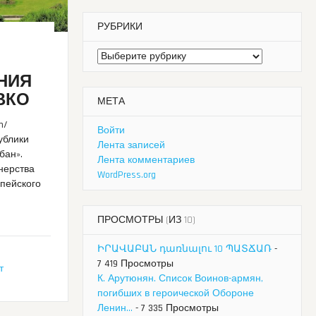
РУБРИКИ
Рубрики
НИЯ
ВКО
МЕТА
n/
Войти
ублики
Лента записей
бан».
Лента комментариев
нерства
WordPress.org
опейского
ПРОСМОТРЫ (ИЗ 10)
ԻՐԱՎԱԲԱՆ դառնալու 10 ՊԱՏՃԱՌ
-
7 419 Просмотры
т
К. Арутюнян. Список Воинов-армян,
погибших в героической Обороне
Ленин...
- 7 335 Просмотры