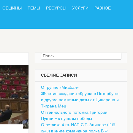
ОБЩИНЫ
ТЕМЫ
РЕСУРСЫ
УСЛУГИ
РАЗНОЕ
Найти:
СВЕЖИЕ ЗАПИСИ
О группе «Миабан»
35-летие создания «Крунк» в Петербурге
и другие памятные даты от Цицерона и
Тиграна Мец
От гениального потомка Григория
Пушки — к пушкам победы
О летчике 4 гв. ИАП С.Т. Апинове (1918-
1943) в книге командира полка В.Ф.