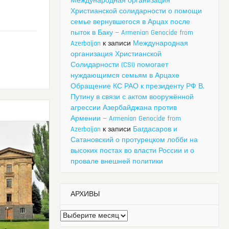
Международная организация
Христианской солидарности о помощи
семье вернувшегося в Арцах после
пыток в Баку — Armenian Genocide from
Azerbaijan
к записи
Международная
организация Христианской
Солидарности (CSI) помогает
нуждающимся семьям в Арцахе
Обращение КС РАО к президенту РФ В.
Путину в связи с актом вооружённой
агрессии Азербайджана против
Армении — Armenian Genocide from
Azerbaijan
к записи
Багдасаров и
Сатановский о протурецком лобби на
высоких постах во власти России и о
провале внешней политики
АРХИВЫ
Архивы