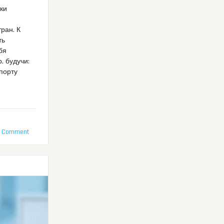
ки
ран. К
ть
бя
, будучи:
порту
1 Comment