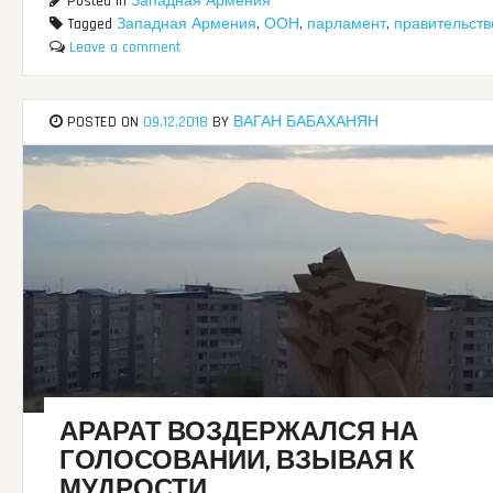
Posted in
Западная Армения
Tagged
Западная Армения
,
ООН
,
парламент
,
правительств
Leave a comment
POSTED ON
09.12.2018
BY
ВАГАН БАБАХАНЯН
АРАРАТ ВОЗДЕРЖАЛСЯ НА
ГОЛОСОВАНИИ, ВЗЫВАЯ К
МУДРОСТИ