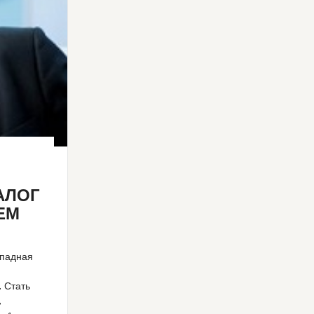
АЛОГ
ЕМ
ападная
. Стать
,