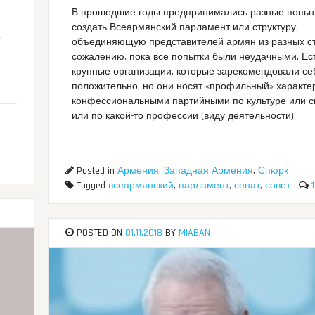
В прошедшие годы предпринимались разные попыт
создать Всеармянский парламент или структуру,
о
объединяющую представителей армян из разных ст
сожалению, пока все попытки были неудачными. Ес
крупные организации, которые зарекомендовали се
положительно, но они носят «профильный» характер
конфессиональными партийными по культуре или с
или по какой-то профессии (виду деятельности).
Posted in
Армения
,
Западная Армения
,
Спюрк
Tagged
всеармянский
,
парламент
,
сенат
,
совет
POSTED ON
01.11.2018
BY
MIABAN