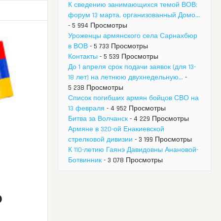
К сведению занимающихся темой ВОВ:
форум 13 марта, организованный Домо...
- 5 994 Просмотры
Уроженцы армянского села Сарнахбюр
в ВОВ
- 5 733 Просмотры
Контакты
- 5 539 Просмотры
До 1 апреля срок подачи заявок (для 13-
18 лет) на летнюю двухнедельную...
-
5 238 Просмотры
Список погибших армян бойцов СВО на
13 февраля
- 4 952 Просмотры
Битва за Волчанск
- 4 229 Просмотры
Армяне в 320-ой Енакиевской
стрелковой дивизии
- 3 199 Просмотры
К 110-летию Гаянэ Давидовны Анановой-
Ботвинник
- 3 078 Просмотры
О