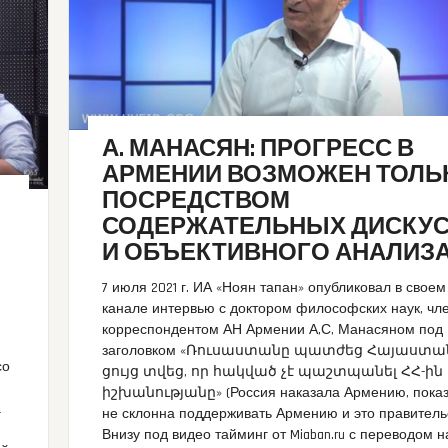
А. МАНАСЯН: ПРОГРЕСС В
АРМЕНИИ ВОЗМОЖЕН ТОЛЬ
ПОСРЕДСТВОМ
СОДЕРЖАТЕЛЬНЫХ ДИСКУ
И ОБЪЕКТИВНОГО АНАЛИЗ
7 июля 2021 г. ИА «Ноян тапан» опубликовал в своем
канале интервью с доктором философских наук, чле
корреспондентом АН Армении А,С, Манасяном под
заголовком «Ռուսաստանը պատժեց Հայաստա
со
ցույց տվեց, որ հակված չէ պաշտպանել ՀՀ-ին 
իշխանությանը» (Россия наказала Армению, показа
а
не склонна поддерживать Армению и это правительс
Внизу под видео тайминг от Miaban.ru с переводом н