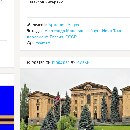
ой
тезисов интервью.
.
Posted in
Армения
,
Арцах
Tagged
Александр Манасян
,
выборы
,
Ноян Тапан
,
парламент
,
Россия
,
СССР
1 Comment
POSTED ON
12.06.2020
BY
MIABAN