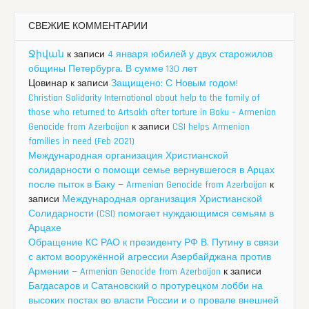
СВЕЖИЕ КОММЕНТАРИИ
Ջիվան
к записи
4 января юбилей у двух старожилов
общины Петербурга. В сумме 130 лет
Цовинар
к записи
Защищено: С Новым годом!
Christian Solidarity International about help to the family of
those who returned to Artsakh after torture in Baku – Armenian
Genocide from Azerbaijan
к записи
CSI helps Armenian
families in need (Feb 2021)
Международная организация Христианской
солидарности о помощи семье вернувшегося в Арцах
после пыток в Баку — Armenian Genocide from Azerbaijan
к
записи
Международная организация Христианской
Солидарности (CSI) помогает нуждающимся семьям в
Арцахе
Обращение КС РАО к президенту РФ В. Путину в связи
с актом вооружённой агрессии Азербайджана против
Армении — Armenian Genocide from Azerbaijan
к записи
Багдасаров и Сатановский о протурецком лобби на
высоких постах во власти России и о провале внешней