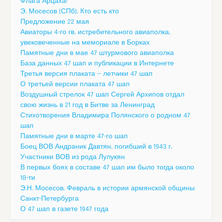
Флага Арцаха!
Э. Мосесов (СПб). Кто есть кто
Предложение 22 мая
Авиаторы 4-го гв. истребительного авиаполка,
увековеченные на мемориале в Борках
Памятные дни в мае 47 штурмового авиаполка
База данных 47 шап и публикации в Интернете
Третья версия плаката — летчики 47 шап
О третьей версии плаката 47 шап
Воздушный стрелок 47 шап Сергей Архипов отдал
свою жизнь в 21 год в Битве за Ленинград
Стихотворения Владимира Полянского о родном 47
шап
Памятные дни в марте 47-го шап
Боец ВОВ Андраник Давтян, погибший в 1943 г.
Участники ВОВ из рода Лулукян
В первых боях в составе 47 шап им было тогда около
18-ти
Э.Н. Мосесов. Февраль в истории армянской общины
Санкт-Петербурга
О 47 шап в газете 1947 года