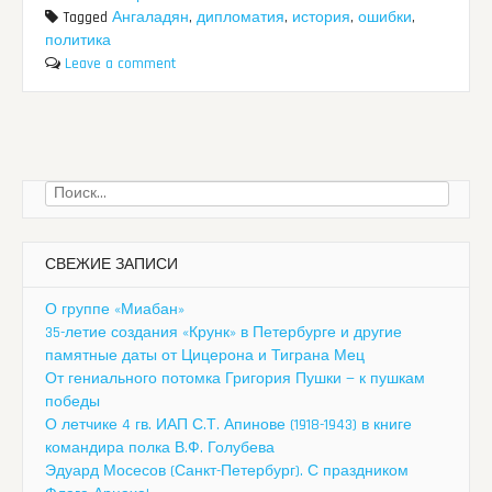
Tagged
Ангаладян
,
дипломатия
,
история
,
ошибки
,
политика
Leave a comment
Найти:
СВЕЖИЕ ЗАПИСИ
О группе «Миабан»
35-летие создания «Крунк» в Петербурге и другие
памятные даты от Цицерона и Тиграна Мец
От гениального потомка Григория Пушки — к пушкам
победы
О летчике 4 гв. ИАП С.Т. Апинове (1918-1943) в книге
командира полка В.Ф. Голубева
Эдуард Мосесов (Санкт-Петербург). С праздником