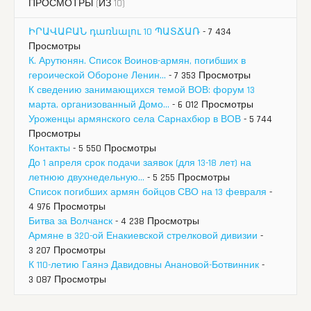
ПРОСМОТРЫ (ИЗ 10)
ԻՐԱՎԱԲԱՆ դառնալու 10 ՊԱՏՃԱՌ
- 7 434
Просмотры
К. Арутюнян. Список Воинов-армян, погибших в
героической Обороне Ленин...
- 7 353 Просмотры
К сведению занимающихся темой ВОВ: форум 13
марта, организованный Домо...
- 6 012 Просмотры
Уроженцы армянского села Сарнахбюр в ВОВ
- 5 744
Просмотры
Контакты
- 5 550 Просмотры
До 1 апреля срок подачи заявок (для 13-18 лет) на
летнюю двухнедельную...
- 5 255 Просмотры
Список погибших армян бойцов СВО на 13 февраля
-
4 976 Просмотры
Битва за Волчанск
- 4 238 Просмотры
Армяне в 320-ой Енакиевской стрелковой дивизии
-
3 207 Просмотры
К 110-летию Гаянэ Давидовны Анановой-Ботвинник
-
3 087 Просмотры