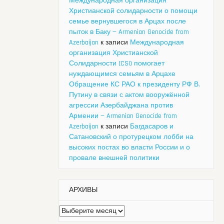
Международная организация
Христианской солидарности о помощи
семье вернувшегося в Арцах после
пыток в Баку — Armenian Genocide from
Azerbaijan
к записи
Международная
организация Христианской
Солидарности (CSI) помогает
нуждающимся семьям в Арцахе
Обращение КС РАО к президенту РФ В.
Путину в связи с актом вооружённой
агрессии Азербайджана против
Армении — Armenian Genocide from
Azerbaijan
к записи
Багдасаров и
Сатановский о протурецком лобби на
высоких постах во власти России и о
провале внешней политики
АРХИВЫ
Архивы