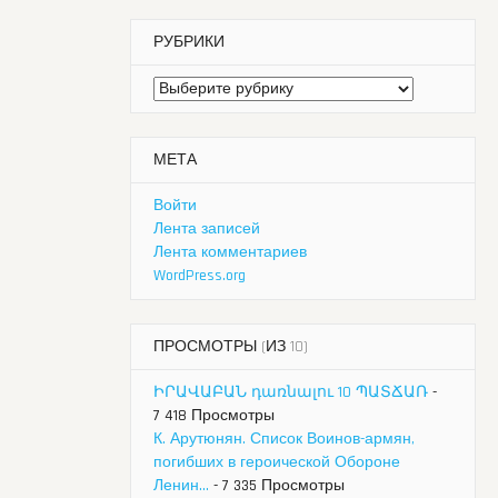
РУБРИКИ
Рубрики
МЕТА
Войти
Лента записей
Лента комментариев
WordPress.org
ПРОСМОТРЫ (ИЗ 10)
ԻՐԱՎԱԲԱՆ դառնալու 10 ՊԱՏՃԱՌ
-
7 418 Просмотры
К. Арутюнян. Список Воинов-армян,
погибших в героической Обороне
Ленин...
- 7 335 Просмотры