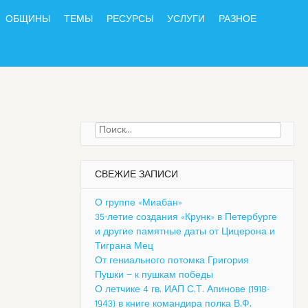
ОБЩИНЫ
ТЕМЫ
РЕСУРСЫ
УСЛУГИ
РАЗНОЕ
Найти:
СВЕЖИЕ ЗАПИСИ
О группе «Миабан»
35-летие создания «Крунк» в Петербурге
и другие памятные даты от Цицерона и
Тиграна Мец
От гениального потомка Григория
Пушки — к пушкам победы
О летчике 4 гв. ИАП С.Т. Апинове (1918-
1943) в книге командира полка В.Ф.