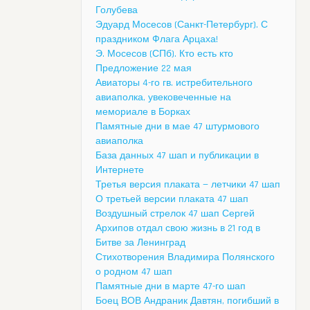
Голубева
Эдуард Мосесов (Санкт-Петербург). С
праздником Флага Арцаха!
Э. Мосесов (СПб). Кто есть кто
Предложение 22 мая
Авиаторы 4-го гв. истребительного
авиаполка, увековеченные на
мемориале в Борках
Памятные дни в мае 47 штурмового
авиаполка
База данных 47 шап и публикации в
Интернете
Третья версия плаката — летчики 47 шап
О третьей версии плаката 47 шап
Воздушный стрелок 47 шап Сергей
Архипов отдал свою жизнь в 21 год в
Битве за Ленинград
Стихотворения Владимира Полянского
о родном 47 шап
Памятные дни в марте 47-го шап
Боец ВОВ Андраник Давтян, погибший в