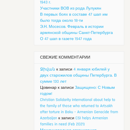
1943 г.
Участники ВОВ из рода Лулукян
В первых боях в составе 47 шап им
было тогда около 18-ти
Э.Н. Мосесов. Февраль в истории
армянской общины Санкт-Петербурга
О 47 шап в газете 1947 года
СВЕЖИЕ КОММЕНТАРИИ
Ջիվան
к записи
4 января юбилей у
двух старожилов общины Петербурга. В
сумме 130 лет
Цовинар
к записи
Защищено: С Новым
годом!
Christian Solidarity International about help to
the family of those who returned to Artsakh
after torture in Baku – Armenian Genocide from
Azerbaijan
к записи
CSI helps Armenian
families in need (Feb 2021)