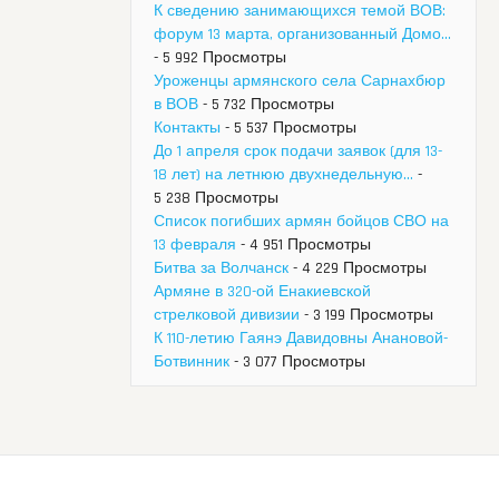
К сведению занимающихся темой ВОВ:
форум 13 марта, организованный Домо...
- 5 992 Просмотры
Уроженцы армянского села Сарнахбюр
в ВОВ
- 5 732 Просмотры
Контакты
- 5 537 Просмотры
До 1 апреля срок подачи заявок (для 13-
18 лет) на летнюю двухнедельную...
-
5 238 Просмотры
Список погибших армян бойцов СВО на
13 февраля
- 4 951 Просмотры
Битва за Волчанск
- 4 229 Просмотры
Армяне в 320-ой Енакиевской
стрелковой дивизии
- 3 199 Просмотры
К 110-летию Гаянэ Давидовны Анановой-
Ботвинник
- 3 077 Просмотры