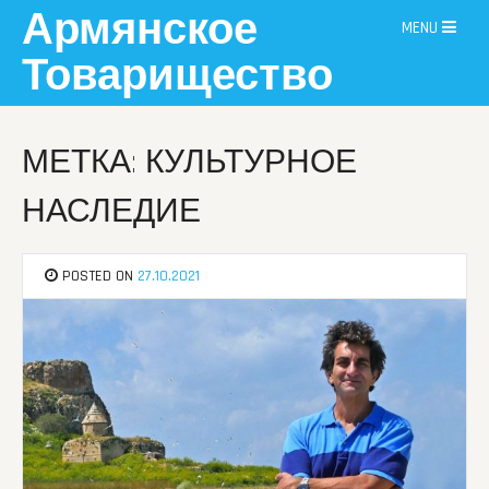
Skip
Армянское
MENU
to
content
Товарищество
МЕТКА: КУЛЬТУРНОЕ
НАСЛЕДИЕ
POSTED ON
27.10.2021