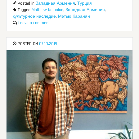
Posted in
Западная Армения
,
Турция
Tagged
Matthew Karanian
,
Западная Армения
,
культурное наследие
,
Мэтью Каранян
Leave a comment
POSTED ON
07.10.2019