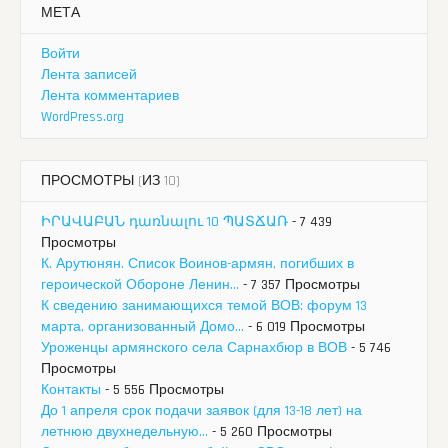
МЕТА
Войти
Лента записей
Лента комментариев
WordPress.org
ПРОСМОТРЫ (ИЗ 10)
ԻՐԱՎԱԲԱՆ դառնալու 10 ՊԱՏՃԱՌ
- 7 439
Просмотры
К. Арутюнян. Список Воинов-армян, погибших в
героической Обороне Ленин...
- 7 357 Просмотры
К сведению занимающихся темой ВОВ: форум 13
марта, организованный Домо...
- 6 019 Просмотры
Уроженцы армянского села Сарнахбюр в ВОВ
- 5 746
Просмотры
Контакты
- 5 556 Просмотры
До 1 апреля срок подачи заявок (для 13-18 лет) на
летнюю двухнедельную...
- 5 260 Просмотры