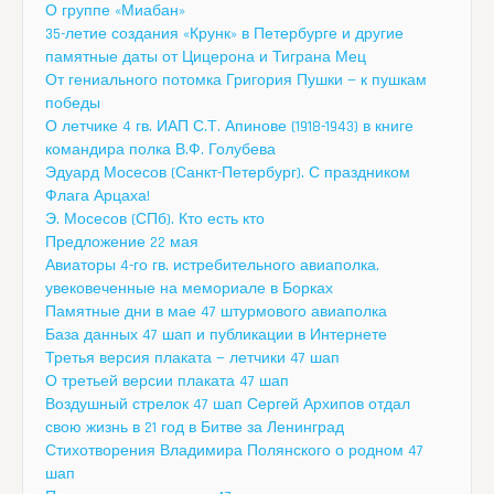
О группе «Миабан»
35-летие создания «Крунк» в Петербурге и другие
памятные даты от Цицерона и Тиграна Мец
От гениального потомка Григория Пушки — к пушкам
победы
О летчике 4 гв. ИАП С.Т. Апинове (1918-1943) в книге
командира полка В.Ф. Голубева
Эдуард Мосесов (Санкт-Петербург). С праздником
Флага Арцаха!
Э. Мосесов (СПб). Кто есть кто
Предложение 22 мая
Авиаторы 4-го гв. истребительного авиаполка,
увековеченные на мемориале в Борках
Памятные дни в мае 47 штурмового авиаполка
База данных 47 шап и публикации в Интернете
Третья версия плаката — летчики 47 шап
О третьей версии плаката 47 шап
Воздушный стрелок 47 шап Сергей Архипов отдал
свою жизнь в 21 год в Битве за Ленинград
Стихотворения Владимира Полянского о родном 47
шап