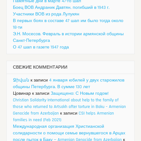
Памятные дни в марте 47-го шап
Боец ВОВ Андраник Давтян, погибший в 1943 г.
Участники ВОВ из рода Лулукян
В первых боях в составе 47 шап им было тогда около
18-ти
Э.Н. Мосесов. Февраль в истории армянской общины
Санкт-Петербурга
О 47 шап в газете 1947 года
СВЕЖИЕ КОММЕНТАРИИ
Ջիվան
к записи
4 января юбилей у двух старожилов
общины Петербурга. В сумме 130 лет
Цовинар
к записи
Защищено: С Новым годом!
Christian Solidarity International about help to the family of
those who returned to Artsakh after torture in Baku – Armenian
Genocide from Azerbaijan
к записи
CSI helps Armenian
families in need (Feb 2021)
Международная организация Христианской
солидарности о помощи семье вернувшегося в Арцах
после пыток в Баку — Armenian Genocide from Azerbaijan
к