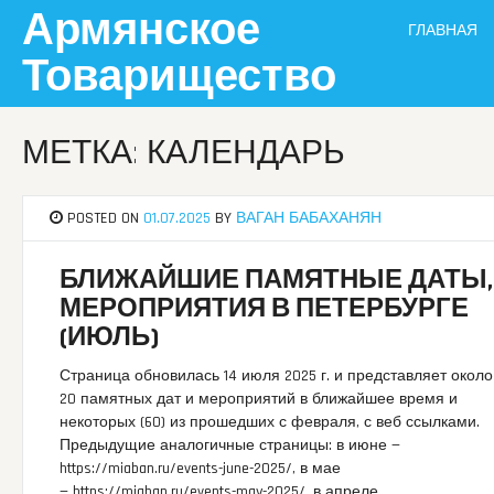
Skip
Армянское
ГЛАВНАЯ
to
content
Товарищество
МЕТКА: КАЛЕНДАРЬ
POSTED ON
01.07.2025
BY
ВАГАН БАБАХАНЯН
БЛИЖАЙШИЕ ПАМЯТНЫЕ ДАТЫ,
МЕРОПРИЯТИЯ В ПЕТЕРБУРГЕ
(ИЮЛЬ)
Страница обновилась 14 июля 2025 г. и представляет около
20 памятных дат и мероприятий в ближайшее время и
некоторых (60) из прошедших с февраля, с веб ссылками.
Предыдущие аналогичные страницы: в июне —
https://miaban.ru/events-june-2025/, в мае
— https://miaban.ru/events-may-2025/, в апреле