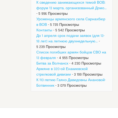
К сведению занимающихся темой ВОВ:
форум 13 марта, организованный Домо...
- 5 996 Просмотры
Уроженцы армянского села Сарнахбюр
в ВОВ
- 5 735 Просмотры
Контакты
- 5 542 Просмотры
До 1 апреля срок подачи заявок (для 13-
18 лет) на летнюю двухнедельную...
-
5 239 Просмотры
Список погибших армян бойцов СВО на
13 февраля
- 4 955 Просмотры
Битва за Волчанск
- 4 230 Просмотры
Армяне в 320-ой Енакиевской
стрелковой дивизии
- 3 199 Просмотры
К 110-летию Гаянэ Давидовны Анановой-
Ботвинник
- 3 079 Просмотры