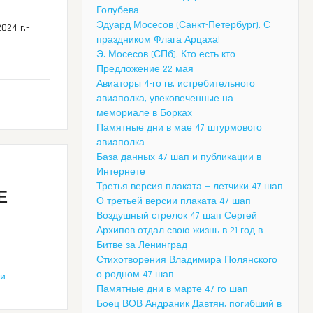
Голубева
Эдуард Мосесов (Санкт-Петербург). С
024 г.–
праздником Флага Арцаха!
Э. Мосесов (СПб). Кто есть кто
Предложение 22 мая
Авиаторы 4-го гв. истребительного
авиаполка, увековеченные на
мемориале в Борках
Памятные дни в мае 47 штурмового
авиаполка
База данных 47 шап и публикации в
Интернете
Третья версия плаката — летчики 47 шап
Е
О третьей версии плаката 47 шап
Воздушный стрелок 47 шап Сергей
Архипов отдал свою жизнь в 21 год в
Битве за Ленинград
Стихотворения Владимира Полянского
о родном 47 шап
ни
Памятные дни в марте 47-го шап
Боец ВОВ Андраник Давтян, погибший в