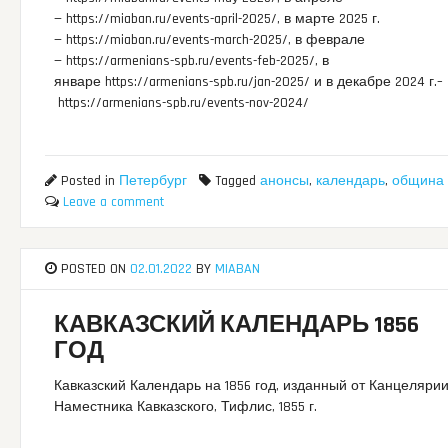
— https://miaban.ru/events-april-2025/, в марте 2025 г.
— https://miaban.ru/events-march-2025/, в феврале
— https://armenians-spb.ru/events-feb-2025/, в
январе https://armenians-spb.ru/jan-2025/ и в декабре 2024 г.–
https://armenians-spb.ru/events-nov-2024/
Posted in
Петербург
Tagged
анонсы
,
календарь
,
община
Leave a comment
POSTED ON
02.01.2022
BY
MIABAN
КАВКАЗСКИЙ КАЛЕНДАРЬ 1856
ГОД
Кавказский Календарь на 1856 год, изданный от Канцеляри
Наместника Кавказского, Тифлис, 1855 г.