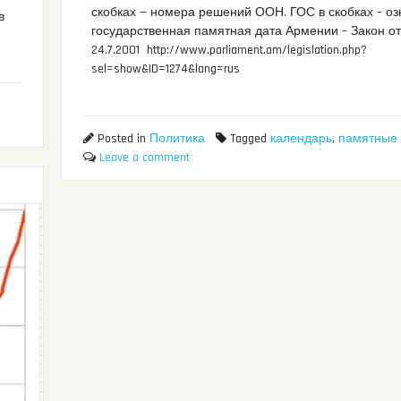
скобках — номера решений ООН. ГОС в скобках – оз
в
государственная памятная дата Армении – Закон о
24.7.2001 http://www.parliament.am/legislation.php?
sel=show&ID=1274&lang=rus
Posted in
Политика
Tagged
календарь
,
памятные
Leave a comment