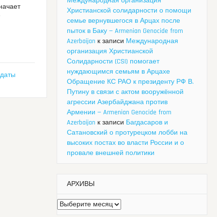
Международная организация
начает
Христианской солидарности о помощи
т
семье вернувшегося в Арцах после
пыток в Баку — Armenian Genocide from
Azerbaijan
к записи
Международная
организация Христианской
Солидарности (CSI) помогает
нуждающимся семьям в Арцахе
 даты
Обращение КС РАО к президенту РФ В.
Путину в связи с актом вооружённой
агрессии Азербайджана против
Армении — Armenian Genocide from
Azerbaijan
к записи
Багдасаров и
Сатановский о протурецком лобби на
высоких постах во власти России и о
провале внешней политики
АРХИВЫ
Архивы