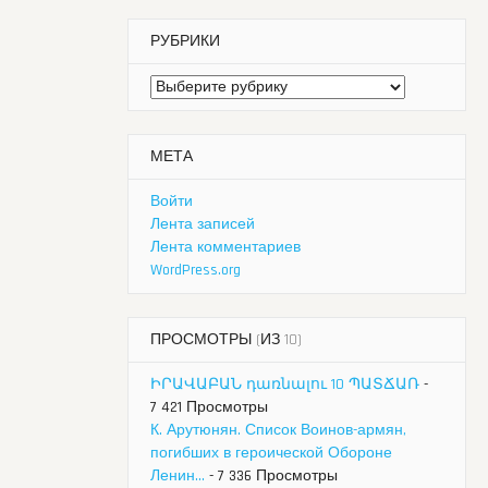
РУБРИКИ
Рубрики
МЕТА
Войти
Лента записей
Лента комментариев
WordPress.org
ПРОСМОТРЫ (ИЗ 10)
ԻՐԱՎԱԲԱՆ դառնալու 10 ՊԱՏՃԱՌ
-
7 421 Просмотры
К. Арутюнян. Список Воинов-армян,
погибших в героической Обороне
Ленин...
- 7 336 Просмотры