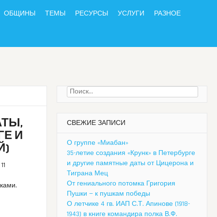
ОБЩИНЫ
ТЕМЫ
РЕСУРСЫ
УСЛУГИ
РАЗНОЕ
Найти:
ТЫ,
СВЕЖИЕ ЗАПИСИ
ГЕ И
О группе «Миабан»
Й)
35-летие создания «Крунк» в Петербурге
и другие памятные даты от Цицерона и
11
Тиграна Мец
От гениального потомка Григория
лками.
Пушки — к пушкам победы
О летчике 4 гв. ИАП С.Т. Апинове (1918-
1943) в книге командира полка В.Ф.