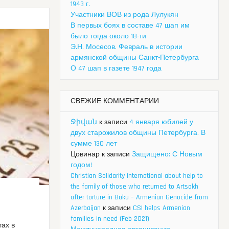
1943 г.
Участники ВОВ из рода Лулукян
В первых боях в составе 47 шап им
было тогда около 18-ти
Э.Н. Мосесов. Февраль в истории
армянской общины Санкт-Петербурга
О 47 шап в газете 1947 года
СВЕЖИЕ КОММЕНТАРИИ
Ջիվան
к записи
4 января юбилей у
двух старожилов общины Петербурга. В
сумме 130 лет
Цовинар
к записи
Защищено: С Новым
годом!
Christian Solidarity International about help to
the family of those who returned to Artsakh
after torture in Baku – Armenian Genocide from
Azerbaijan
к записи
CSI helps Armenian
families in need (Feb 2021)
тах в