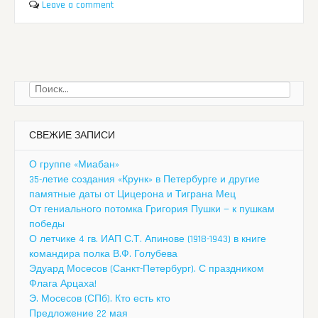
Leave a comment
Найти:
СВЕЖИЕ ЗАПИСИ
О группе «Миабан»
35-летие создания «Крунк» в Петербурге и другие
памятные даты от Цицерона и Тиграна Мец
От гениального потомка Григория Пушки — к пушкам
победы
О летчике 4 гв. ИАП С.Т. Апинове (1918-1943) в книге
командира полка В.Ф. Голубева
Эдуард Мосесов (Санкт-Петербург). С праздником
Флага Арцаха!
Э. Мосесов (СПб). Кто есть кто
Предложение 22 мая