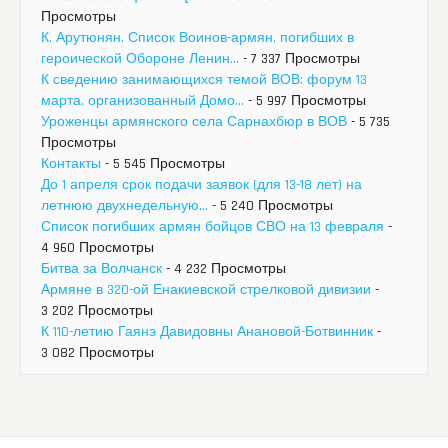
Просмотры
К. Арутюнян. Список Воинов-армян, погибших в
героической Обороне Ленин...
- 7 337 Просмотры
К сведению занимающихся темой ВОВ: форум 13
марта, организованный Домо...
- 5 997 Просмотры
Уроженцы армянского села Сарнахбюр в ВОВ
- 5 735
Просмотры
Контакты
- 5 545 Просмотры
До 1 апреля срок подачи заявок (для 13-18 лет) на
летнюю двухнедельную...
- 5 240 Просмотры
Список погибших армян бойцов СВО на 13 февраля
-
4 960 Просмотры
Битва за Волчанск
- 4 232 Просмотры
Армяне в 320-ой Енакиевской стрелковой дивизии
-
3 202 Просмотры
К 110-летию Гаянэ Давидовны Анановой-Ботвинник
-
3 082 Просмотры