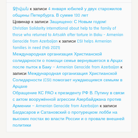
Ջիվան
к записи
4 января юбилей у двух старожилов
общины Петербурга. В сумме 130 лет
Цовинар
к записи
Защищено: С Новым годом!
Christian Solidarity International about help to the family of
those who returned to Artsakh after torture in Baku – Armenian
Genocide from Azerbaijan
к записи
CSI helps Armenian
families in need (Feb 2021)
Международная организация Христианской
солидарности о помощи семье вернувшегося в Арцах
после пыток в Баку — Armenian Genocide from Azerbaijan
к
записи
Международная организация Христианской
Солидарности (CSI) помогает нуждающимся семьям в
Арцахе
Обращение КС РАО к президенту РФ В. Путину в связи
с актом вооружённой агрессии Азербайджана против
Армении — Armenian Genocide from Azerbaijan
к записи
Багдасаров и Сатановский о протурецком лобби на
высоких постах во власти России и о провале внешней
политики