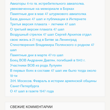
Авиаторы 4-го гв. истребительного авиаполка,
увековеченные на мемориале в Борках
Памятные дни в мае 47 штурмового авиаполка
База данных 47 шап и публикации в Интернете
Третья версия плаката — летчики 47 шап
О третьей версии плаката 47 шап
Воздушный стрелок 47 шап Сергей Архипов отдал
свою жизнь в 21 год в Битве за Ленинград
Стихотворения Владимира Полянского о родном 47
шап
Памятные дни в марте 47-го шап
Боец ВОВ Андраник Давтян, погибший в 1943 г.
Участники ВОВ из рода Лулукян
В первых боях в составе 47 шап им было тогда около
18-ти
Э.Н. Мосесов. Февраль в истории армянской общины
Санкт-Петербурга
О 47 шап в газете 1947 года
СВЕЖИЕ КОММЕНТАРИИ