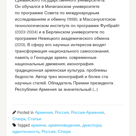
Ереванского государственного университета.
Он обучался в Мичиганском университете
по программе Совета по международным
исследованиям и обмену (1998), в Массачусетском
технологическом институте по программе Фулбрайт
(2003–2004) и в Берлинском университете по
программе Немецкого академического обмена
(2013). В сферу его научных интересов входят
трансформация национального самосознания,
память о Геноциде армян, современные
национальные движения, иконография,
традиционная армянская культура, проблемы
бедности. Автор трех монографий и более ста
научных статей. Обладатель Премии президента
Республики Армения за значительный […]
Posted in
Армения
,
Россия
,
Россия-Армения
,
Спюрк
,
Статьи
Tagged
армяне
,
армяноведение
,
диаспора
,
идентичность
,
Россия
,
Спюрк