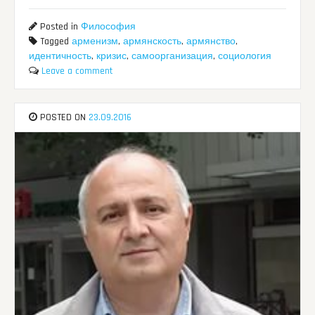
Posted in
Философия
Tagged
арменизм
,
армянскость
,
армянство
,
идентичность
,
кризис
,
самоорганизация
,
социология
Leave a comment
POSTED ON
23.09.2016