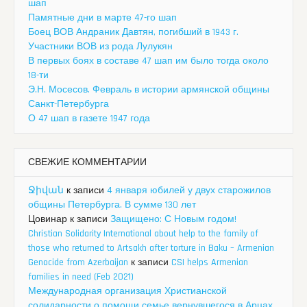
шап
Памятные дни в марте 47-го шап
Боец ВОВ Андраник Давтян, погибший в 1943 г.
Участники ВОВ из рода Лулукян
В первых боях в составе 47 шап им было тогда около
18-ти
Э.Н. Мосесов. Февраль в истории армянской общины
Санкт-Петербурга
О 47 шап в газете 1947 года
СВЕЖИЕ КОММЕНТАРИИ
Ջիվան
к записи
4 января юбилей у двух старожилов
общины Петербурга. В сумме 130 лет
Цовинар
к записи
Защищено: С Новым годом!
Christian Solidarity International about help to the family of
those who returned to Artsakh after torture in Baku – Armenian
Genocide from Azerbaijan
к записи
CSI helps Armenian
families in need (Feb 2021)
Международная организация Христианской
солидарности о помощи семье вернувшегося в Арцах