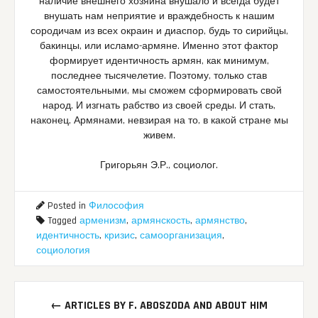
наличие внешнего хозяина внушало и всегда будет
внушать нам неприятие и враждебность к нашим
сородичам из всех окраин и диаспор, будь то сирийцы,
бакинцы, или исламо-армяне. Именно этот фактор
формирует идентичность армян, как минимум,
последнее тысячелетие. Поэтому, только став
самостоятельными, мы сможем сформировать свой
народ. И изгнать рабство из своей среды. И стать,
наконец, Армянами, невзирая на то, в какой стране мы
живем.
Григорьян Э.Р., социолог.
Posted in
Философия
Tagged
арменизм
,
армянскость
,
армянство
,
идентичность
,
кризис
,
самоорганизация
,
социология
Post
←
ARTICLES BY F. ABOSZODA AND ABOUT HIM