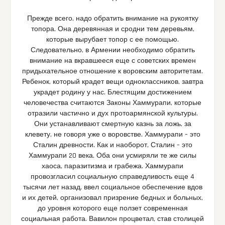
Прежде всего, надо обратить внимание на рукоятку
топора. Она деревянная и сродни тем деревьям,
которые вырубает топор с ее помощью.
Следовательно, в Армении необходимо обратить
внимание на вкравшееся еще с советских времен
придыхательное отношение к воровским авторитетам.
Ребенок, который крадет вещи одноклассников, завтра
украдет родину у нас. Блестящим достижением
человечества считаются Законы Хаммурапи, которые
отразили частично и дух протоармянской культуры.
Они устанавливают смертную казнь за ложь, за
клевету, не говоря уже о воровстве. Хаммурапи – это
Сталин древности. Как и наоборот, Сталин – это
Хаммурапи 20 века. Оба они усмиряли те же силы
хаоса, паразитизма и грабежа. Хаммурапи
провозгласил социальную справедливость еще 4
тысячи лет назад, ввел социальное обеспечение вдов
и их детей, организовал призрение бедных и больных,
до уровня которого еще ползет современная
социальная работа. Вавилон процветал, став столицей