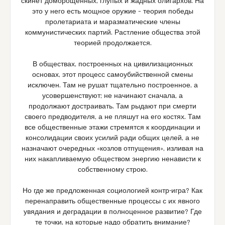
скинет доморощенных, глупых и жадных олигархов. На
это у него есть мощное оружие – теория победы
пролетариата и маразматические члены
коммунистических партий. Растление общества этой
теорией продолжается.
В обществах, построенных на цивилизационных
основах, этот процесс самоубийственной смены
исключен. Там не рушат тщательно построенное, а
усовершенствуют; не начинают сначала, а
продолжают достраивать. Там рыдают при смерти
своего предводителя, а не пляшут на его костях. Там
все общественные этажи стремятся к координации и
консолидации своих усилий ради общих целей, а не
назначают очередных «козлов отпущения», изливая на
них накапливаемую обществом энергию ненависти к
собственному строю.
Но где же предложенная социологией контр-игра? Как
перенаправить общественные процессы с их явного
увядания и деградации в полноценное развитие? Где
те точки, на которые надо обратить внимание?