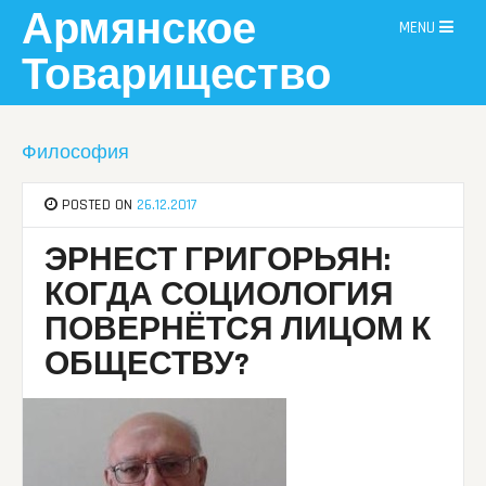
Skip
Армянское
MENU
to
content
Товарищество
Философия
POSTED ON
26.12.2017
ЭРНЕСТ ГРИГОРЬЯН:
КОГДА СОЦИОЛОГИЯ
ПОВЕРНЁТСЯ ЛИЦОМ К
ОБЩЕСТВУ?