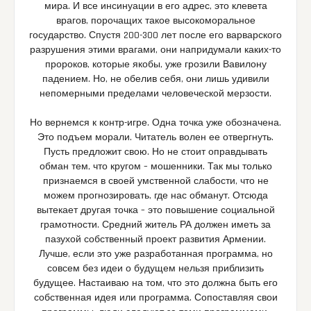
мира. И все инсинуации в его адрес, это клевета
врагов, порочащих такое высокоморальное
государство. Спустя 200-300 лет после его варварского
разрушения этими врагами, они напридумали каких-то
пророков, которые якобы, уже грозили Вавилону
падением. Но, не обелив себя, они лишь удивили
непомерными пределами человеческой мерзости.
Но вернемся к контр-игре. Одна точка уже обозначена.
Это подъем морали. Читатель волен ее отвергнуть.
Пусть предложит свою. Но не стоит оправдывать
обман тем, что кругом – мошенники. Так мы только
признаемся в своей умственной слабости, что не
можем прогнозировать, где нас обманут. Отсюда
вытекает другая точка – это повышение социальной
грамотности. Средний житель РА должен иметь за
пазухой собственный проект развития Армении.
Лучше, если это уже разработанная программа, но
совсем без идеи о будущем нельзя приблизить
будущее. Настаиваю на том, что это должна быть его
собственная идея или программа. Сопоставляя свои