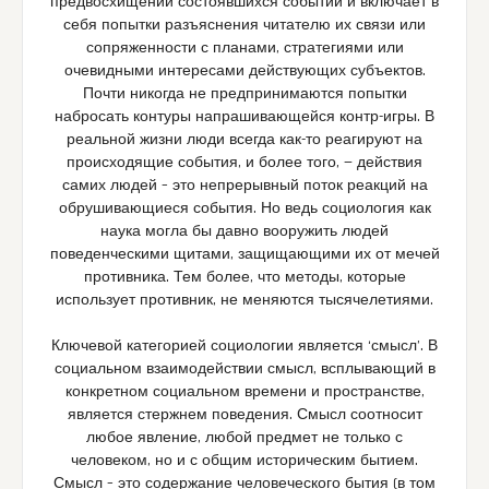
предвосхищений состоявшихся событий и включает в
себя попытки разъяснения читателю их связи или
сопряженности с планами, стратегиями или
очевидными интересами действующих субъектов.
Почти никогда не предпринимаются попытки
набросать контуры напрашивающейся контр-игры. В
реальной жизни люди всегда как-то реагируют на
происходящие события, и более того, — действия
самих людей – это непрерывный поток реакций на
обрушивающиеся события. Но ведь социология как
наука могла бы давно вооружить людей
поведенческими щитами, защищающими их от мечей
противника. Тем более, что методы, которые
использует противник, не меняются тысячелетиями.
Ключевой категорией социологии является ‘смысл’. В
социальном взаимодействии смысл, всплывающий в
конкретном социальном времени и пространстве,
является стержнем поведения. Смысл соотносит
любое явление, любой предмет не только с
человеком, но и с общим историческим бытием.
Смысл – это содержание человеческого бытия (в том