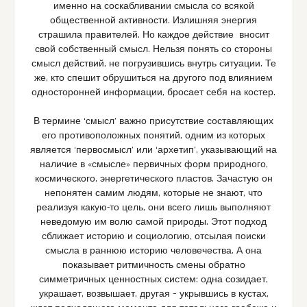
именно на соскабливании смысла со всякой
общественной активности. Излишняя энергия
страшила правителей. Но каждое действие вносит
свой собственный смысл. Нельзя понять со стороны
смысл действий, не погрузившись внутрь ситуации. Те
же, кто спешит обрушиться на другого под влиянием
односторонней информации, бросает себя на костер.
В термине ‘смысл’ важно присутствие составляющих
его противоположных понятий, одним из которых
является ‘первосмысл’ или ‘архетип’, указывающий на
наличие в «смысле» первичных форм природного,
космического, энергетического пластов. Зачастую он
непонятен самим людям, которые не знают, что
реализуя какую-то цель, они всего лишь выполняют
неведомую им волю самой природы. Этот подход
сближает историю и социологию, отсылая поиски
смысла в раннюю историю человечества. А она
показывает ритмичность смены обратно
симметричных ценностных систем: одна созидает,
украшает, возвышает, другая – укрывшись в кустах,