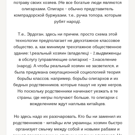
потраву своих хозяев. (Не все богатые люди являются
олигархами. Олигарх – обычно представитель
компрадорской буржуазии, т.е., ручка топора, которым
рубят народ).
Т.е., Эрдоган, здесь ни причем, просто схема этой
технологии предполагает не двухэтажное классовое
общество, а, как минимум трехэтажное общественное
здание: 1.реальный хозяин (владелец) – 2.выдвиженцы
в обслугу (управляющие олигархи) – 3.население
(народ). А чтобы реальный хозяин не засветился, и
была придумана оккупационной социологией теория
борьбы классов, например, борьбы олигархов и их
бедных родственников, которые пашут не хуже негров.
Но поскольку родственники начинают уезжать в те
страны, где негры получают больше, то олигархи с
вожделением ждут наплыва китайцев.
Но здесь надо их разочаровать. Кто бы ни заменил их
родственников – китайцы или украинцы, хозяин быстро
организует смычку между собой и новыми рабами и