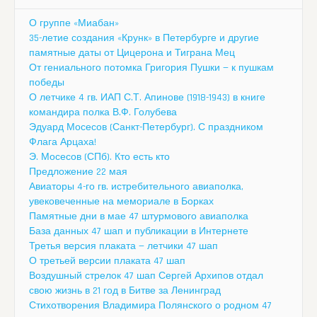
О группе «Миабан»
35-летие создания «Крунк» в Петербурге и другие
памятные даты от Цицерона и Тиграна Мец
От гениального потомка Григория Пушки — к пушкам
победы
О летчике 4 гв. ИАП С.Т. Апинове (1918-1943) в книге
командира полка В.Ф. Голубева
Эдуард Мосесов (Санкт-Петербург). С праздником
Флага Арцаха!
Э. Мосесов (СПб). Кто есть кто
Предложение 22 мая
Авиаторы 4-го гв. истребительного авиаполка,
увековеченные на мемориале в Борках
Памятные дни в мае 47 штурмового авиаполка
База данных 47 шап и публикации в Интернете
Третья версия плаката — летчики 47 шап
О третьей версии плаката 47 шап
Воздушный стрелок 47 шап Сергей Архипов отдал
свою жизнь в 21 год в Битве за Ленинград
Стихотворения Владимира Полянского о родном 47