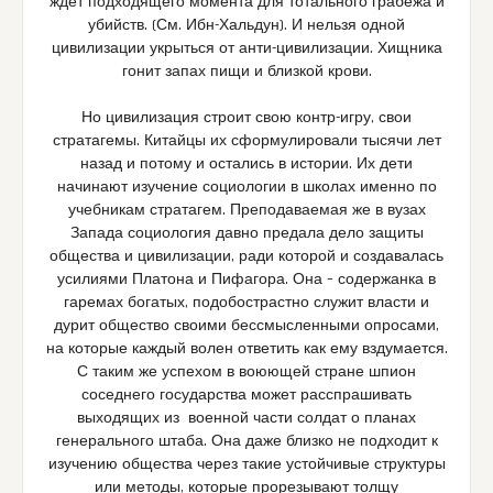
ждет подходящего момента для тотального грабежа и
убийств. (См. Ибн-Хальдун). И нельзя одной
цивилизации укрыться от анти-цивилизации. Хищника
гонит запах пищи и близкой крови.
Но цивилизация строит свою контр-игру, свои
стратагемы. Китайцы их сформулировали тысячи лет
назад и потому и остались в истории. Их дети
начинают изучение социологии в школах именно по
учебникам стратагем. Преподаваемая же в вузах
Запада социология давно предала дело защиты
общества и цивилизации, ради которой и создавалась
усилиями Платона и Пифагора. Она – содержанка в
гаремах богатых, подобострастно служит власти и
дурит общество своими бессмысленными опросами,
на которые каждый волен ответить как ему вздумается.
С таким же успехом в воюющей стране шпион
соседнего государства может расспрашивать
выходящих из военной части солдат о планах
генерального штаба. Она даже близко не подходит к
изучению общества через такие устойчивые структуры
или методы, которые прорезывают толщу