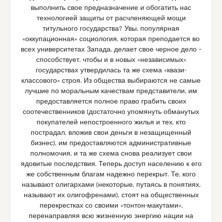
выполнить свое предназначение и обогатить нас
технологией защиты от расчленяющей мощи
титульного государства? Увы, популярная
«оккупационная» социология, которая преподается во
всех университетах Запада, делает свое черное дело –
способствует, чтобы и в новых «независимых»
государствах утвердилась та же схема «квази-
классового» строя. Из общества выбираются не самые
лучшие по моральным качествам представители, им
предоставляется полное право грабить своих
соотечественников (достаточно упомянуть обманутых
покупателей непостроенного жилья и тех, кто
пострадал, вложив свои деньги в незащищенный
бизнес), им предоставляются административные
полномочия, и та же схема снова реализует свои
ядовитые последствия. Теперь доступ населению к его
же собственным благам надежно перекрыт. Те, кого
называют олигархами (некоторые, путаясь в понятиях,
называют их олигофренами), стоят на общественных
перекрестках со своими «тонтон-макутами»,
перенаправляя всю жизненную энергию нации на