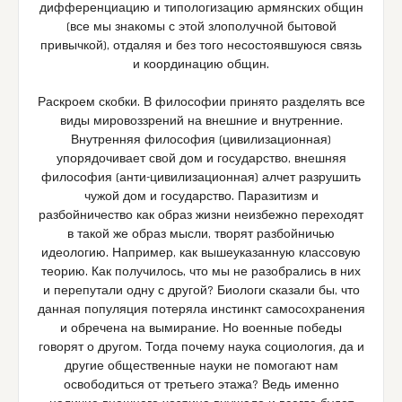
дифференциацию и типологизацию армянских общин
(все мы знакомы с этой злополучной бытовой
привычкой), отдаляя и без того несостоявшуюся связь
и координацию общин.
Раскроем скобки. В философии принято разделять все
виды мировоззрений на внешние и внутренние.
Внутренняя философия (цивилизационная)
упорядочивает свой дом и государство, внешняя
философия (анти-цивилизационная) алчет разрушить
чужой дом и государство. Паразитизм и
разбойничество как образ жизни неизбежно переходят
в такой же образ мысли, творят разбойничью
идеологию. Например, как вышеуказанную классовую
теорию. Как получилось, что мы не разобрались в них
и перепутали одну с другой? Биологи сказали бы, что
данная популяция потеряла инстинкт самосохранения
и обречена на вымирание. Но военные победы
говорят о другом. Тогда почему наука социология, да и
другие общественные науки не помогают нам
освободиться от третьего этажа? Ведь именно