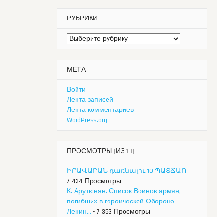
РУБРИКИ
Рубрики
МЕТА
Войти
Лента записей
Лента комментариев
WordPress.org
ПРОСМОТРЫ (ИЗ 10)
ԻՐԱՎԱԲԱՆ դառնալու 10 ՊԱՏՃԱՌ
-
7 434 Просмотры
К. Арутюнян. Список Воинов-армян,
погибших в героической Обороне
Ленин...
- 7 353 Просмотры