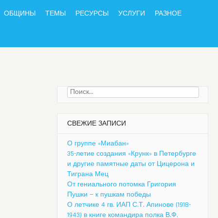
ОБЩИНЫ
ТЕМЫ
РЕСУРСЫ
УСЛУГИ
РАЗНОЕ
Найти:
СВЕЖИЕ ЗАПИСИ
О группе «Миабан»
35-летие создания «Крунк» в Петербурге
и другие памятные даты от Цицерона и
Тиграна Мец
От гениального потомка Григория
Пушки — к пушкам победы
О летчике 4 гв. ИАП С.Т. Апинове (1918-
1943) в книге командира полка В.Ф.