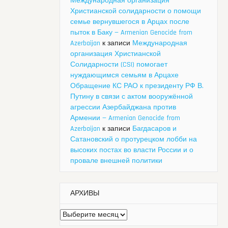
Международная организация
Христианской солидарности о помощи
семье вернувшегося в Арцах после
пыток в Баку — Armenian Genocide from
Azerbaijan
к записи
Международная
организация Христианской
Солидарности (CSI) помогает
нуждающимся семьям в Арцахе
Обращение КС РАО к президенту РФ В.
Путину в связи с актом вооружённой
агрессии Азербайджана против
Армении — Armenian Genocide from
Azerbaijan
к записи
Багдасаров и
Сатановский о протурецком лобби на
высоких постах во власти России и о
провале внешней политики
АРХИВЫ
Архивы