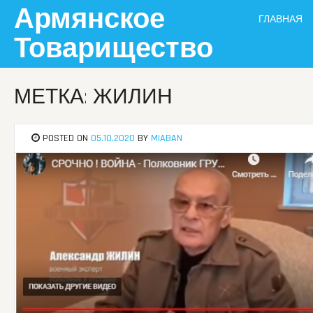
Skip
Армянское
ГЛАВНАЯ
to
content
Товарищество
МЕТКА: ЖИЛИН
POSTED ON
05.10.2020
BY
MIABAN