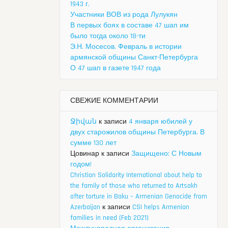
1943 г.
Участники ВОВ из рода Лулукян
В первых боях в составе 47 шап им
было тогда около 18-ти
Э.Н. Мосесов. Февраль в истории
армянской общины Санкт-Петербурга
О 47 шап в газете 1947 года
СВЕЖИЕ КОММЕНТАРИИ
Ջիվան
к записи
4 января юбилей у
двух старожилов общины Петербурга. В
сумме 130 лет
Цовинар
к записи
Защищено: С Новым
годом!
Christian Solidarity International about help to
the family of those who returned to Artsakh
after torture in Baku – Armenian Genocide from
Azerbaijan
к записи
CSI helps Armenian
families in need (Feb 2021)