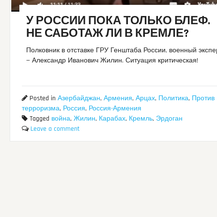
У РОССИИ ПОКА ТОЛЬКО БЛЕФ.
НЕ САБОТАЖ ЛИ В КРЕМЛЕ?
Полковник в отставке ГРУ Генштаба России, военный экспе
— Александр Иванович Жилин. Ситуация критическая!
Posted in
Азербайджан
,
Армения
,
Арцах
,
Политика
,
Против
терроризма
,
Россия
,
Россия-Армения
Tagged
война
,
Жилин
,
Карабах
,
Кремль
,
Эрдоган
Leave a comment