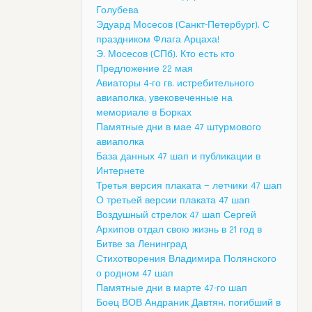
Голубева
Эдуард Мосесов (Санкт-Петербург). С
праздником Флага Арцаха!
Э. Мосесов (СПб). Кто есть кто
Предложение 22 мая
Авиаторы 4-го гв. истребительного
авиаполка, увековеченные на
мемориале в Борках
Памятные дни в мае 47 штурмового
авиаполка
База данных 47 шап и публикации в
Интернете
Третья версия плаката — летчики 47 шап
О третьей версии плаката 47 шап
Воздушный стрелок 47 шап Сергей
Архипов отдал свою жизнь в 21 год в
Битве за Ленинград
Стихотворения Владимира Полянского
о родном 47 шап
Памятные дни в марте 47-го шап
Боец ВОВ Андраник Давтян, погибший в