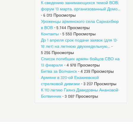
К сведению занимающихся темой ВОВ:
форум 13 марта, организованный Домо...
- 6 013 Просмотры
Уроженцы армянского села Сарнахбюр
в ВОВ
- 5 744 Просмотры
Контакты
- 5 550 Просмотры
До 1 апреля срок подачи заявок (для 13-
18 лет) на летнюю двухнедельную...
-
5 256 Просмотры
Список погибших армян бойцов СВО на
13 февраля
- 4 978 Просмотры
Битва за Волчанск
- 4 239 Просмотры
Армяне в 320-ой Енакиевской
стрелковой дивизии
- 3 207 Просмотры
К 110-летию Гаянэ Давидовны Анановой-
Ботвинник
- 3 087 Просмотры