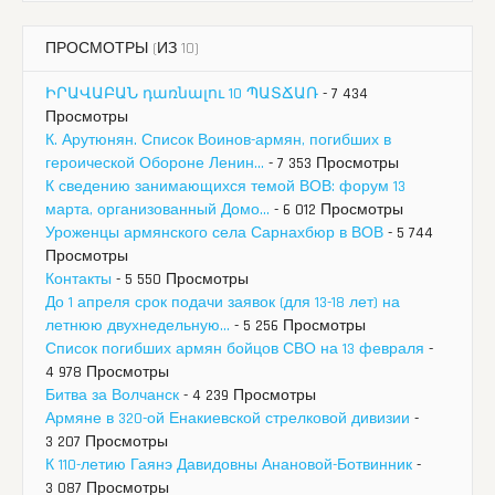
ПРОСМОТРЫ (ИЗ 10)
ԻՐԱՎԱԲԱՆ դառնալու 10 ՊԱՏՃԱՌ
- 7 434
Просмотры
К. Арутюнян. Список Воинов-армян, погибших в
героической Обороне Ленин...
- 7 353 Просмотры
К сведению занимающихся темой ВОВ: форум 13
марта, организованный Домо...
- 6 012 Просмотры
Уроженцы армянского села Сарнахбюр в ВОВ
- 5 744
Просмотры
Контакты
- 5 550 Просмотры
До 1 апреля срок подачи заявок (для 13-18 лет) на
летнюю двухнедельную...
- 5 256 Просмотры
Список погибших армян бойцов СВО на 13 февраля
-
4 978 Просмотры
Битва за Волчанск
- 4 239 Просмотры
Армяне в 320-ой Енакиевской стрелковой дивизии
-
3 207 Просмотры
К 110-летию Гаянэ Давидовны Анановой-Ботвинник
-
3 087 Просмотры