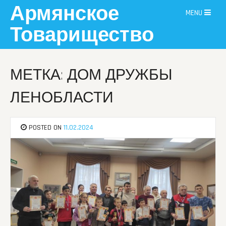
Skip
Армянское
MENU
to
content
Товарищество
МЕТКА: ДОМ ДРУЖБЫ
ЛЕНОБЛАСТИ
POSTED ON
11.02.2024