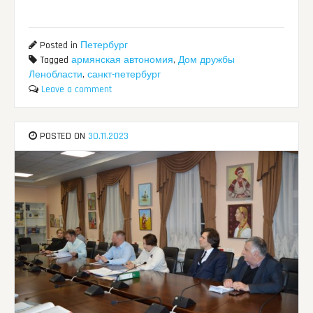
Posted in
Петербург
Tagged
армянская автономия
,
Дом дружбы
Ленобласти
,
санкт-петербург
Leave a comment
POSTED ON
30.11.2023