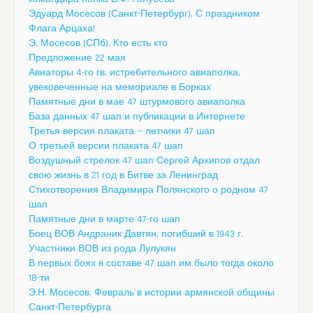
Эдуард Мосесов (Санкт-Петербург). С праздником
Флага Арцаха!
Э. Мосесов (СПб). Кто есть кто
Предложение 22 мая
Авиаторы 4-го гв. истребительного авиаполка,
увековеченные на мемориале в Борках
Памятные дни в мае 47 штурмового авиаполка
База данных 47 шап и публикации в Интернете
Третья версия плаката — летчики 47 шап
О третьей версии плаката 47 шап
Воздушный стрелок 47 шап Сергей Архипов отдал
свою жизнь в 21 год в Битве за Ленинград
Стихотворения Владимира Полянского о родном 47
шап
Памятные дни в марте 47-го шап
Боец ВОВ Андраник Давтян, погибший в 1943 г.
Участники ВОВ из рода Лулукян
В первых боях в составе 47 шап им было тогда около
18-ти
Э.Н. Мосесов. Февраль в истории армянской общины
Санкт-Петербурга