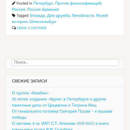
Posted in
Петербург
,
Против фальсификаций
,
Россия
,
Россия-Армения
Tagged
блокада
,
Дом дружбы Ленобласти
,
Музей
истории
,
Шлиссельбург
Leave a comment
Найти:
СВЕЖИЕ ЗАПИСИ
О группе «Миабан»
35-летие создания «Крунк» в Петербурге и другие
памятные даты от Цицерона и Тиграна Мец
От гениального потомка Григория Пушки — к пушкам
победы
О летчике 4 гв. ИАП С.Т. Апинове (1918-1943) в книге
командира полка В.Ф. Голубева