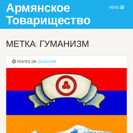
Skip
Армянское
MENU
to
content
Товарищество
МЕТКА: ГУМАНИЗМ
POSTED ON
05.04.2018