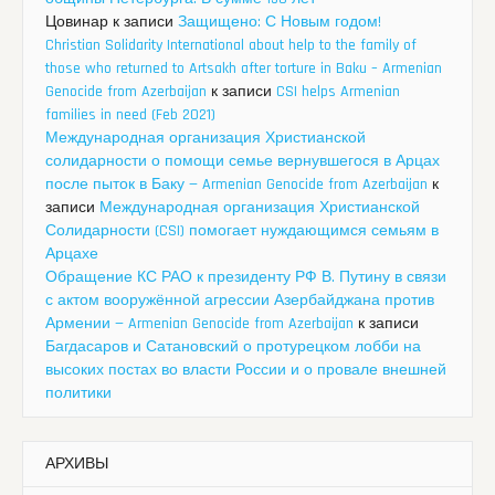
Цовинар
к записи
Защищено: С Новым годом!
Christian Solidarity International about help to the family of
those who returned to Artsakh after torture in Baku – Armenian
Genocide from Azerbaijan
к записи
CSI helps Armenian
families in need (Feb 2021)
Международная организация Христианской
солидарности о помощи семье вернувшегося в Арцах
после пыток в Баку — Armenian Genocide from Azerbaijan
к
записи
Международная организация Христианской
Солидарности (CSI) помогает нуждающимся семьям в
Арцахе
Обращение КС РАО к президенту РФ В. Путину в связи
с актом вооружённой агрессии Азербайджана против
Армении — Armenian Genocide from Azerbaijan
к записи
Багдасаров и Сатановский о протурецком лобби на
высоких постах во власти России и о провале внешней
политики
АРХИВЫ