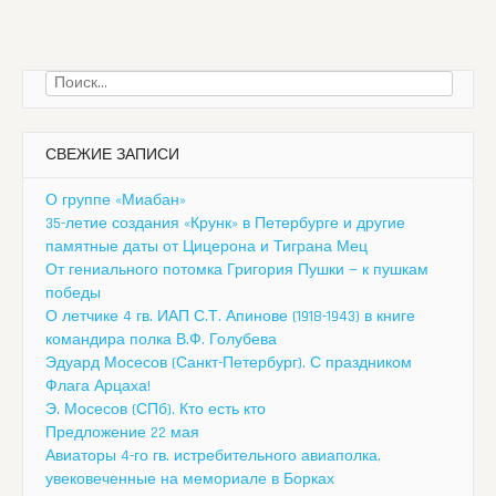
Найти:
СВЕЖИЕ ЗАПИСИ
О группе «Миабан»
35-летие создания «Крунк» в Петербурге и другие
памятные даты от Цицерона и Тиграна Мец
От гениального потомка Григория Пушки — к пушкам
победы
О летчике 4 гв. ИАП С.Т. Апинове (1918-1943) в книге
командира полка В.Ф. Голубева
Эдуард Мосесов (Санкт-Петербург). С праздником
Флага Арцаха!
Э. Мосесов (СПб). Кто есть кто
Предложение 22 мая
Авиаторы 4-го гв. истребительного авиаполка,
увековеченные на мемориале в Борках