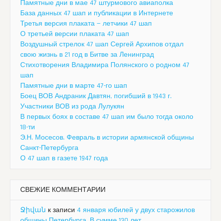
Памятные дни в мае 47 штурмового авиаполка
База данных 47 шап и публикации в Интернете
Третья версия плаката — летчики 47 шап
О третьей версии плаката 47 шап
Воздушный стрелок 47 шап Сергей Архипов отдал
свою жизнь в 21 год в Битве за Ленинград
Стихотворения Владимира Полянского о родном 47
шап
Памятные дни в марте 47-го шап
Боец ВОВ Андраник Давтян, погибший в 1943 г.
Участники ВОВ из рода Лулукян
В первых боях в составе 47 шап им было тогда около
18-ти
Э.Н. Мосесов. Февраль в истории армянской общины
Санкт-Петербурга
О 47 шап в газете 1947 года
СВЕЖИЕ КОММЕНТАРИИ
Ջիվան
к записи
4 января юбилей у двух старожилов
общины Петербурга. В сумме 130 лет