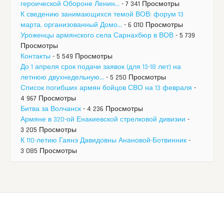
героической Обороне Ленин...
- 7 341 Просмотры
К сведению занимающихся темой ВОВ: форум 13
марта, организованный Домо...
- 6 010 Просмотры
Уроженцы армянского села Сарнахбюр в ВОВ
- 5 739
Просмотры
Контакты
- 5 549 Просмотры
До 1 апреля срок подачи заявок (для 13-18 лет) на
летнюю двухнедельную...
- 5 250 Просмотры
Список погибших армян бойцов СВО на 13 февраля
-
4 967 Просмотры
Битва за Волчанск
- 4 236 Просмотры
Армяне в 320-ой Енакиевской стрелковой дивизии
-
3 205 Просмотры
К 110-летию Гаянэ Давидовны Анановой-Ботвинник
-
3 085 Просмотры