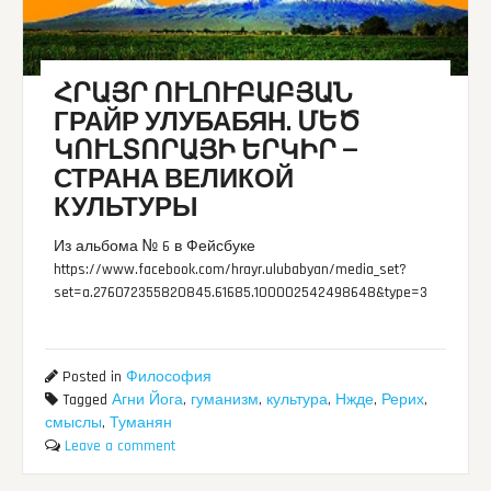
ՀՐԱՅՐ ՈՒԼՈՒԲԱԲՅԱՆ
ГРАЙР УЛУБАБЯН. ՄԵԾ
ԿՈՒԼՏՈՐԱՅԻ ԵՐԿԻՐ —
СТРАНА ВЕЛИКОЙ
КУЛЬТУРЫ
Из альбома № 6 в Фейсбуке
https://www.facebook.com/hrayr.ulubabyan/media_set?
set=a.276072355820845.61685.100002542498648&type=3
Posted in
Философия
Tagged
Агни Йога
,
гуманизм
,
культура
,
Нжде
,
Рерих
,
смыслы
,
Туманян
Leave a comment