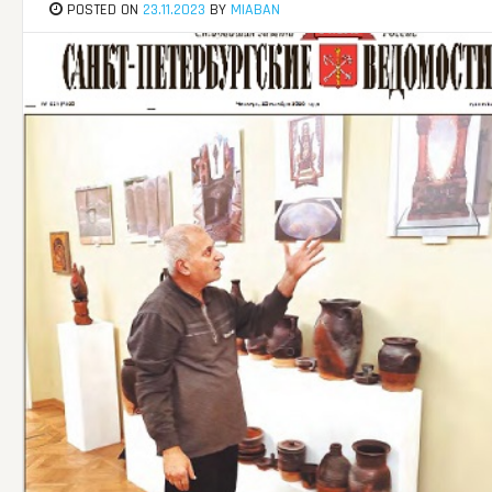
POSTED ON
23.11.2023
BY
MIABAN