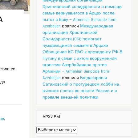
Международная организация
Христианской солидарности о помощи
семье вернувшегося в Арцах после
А
пыток в Баку — Armenian Genocide from
Azerbaijan
к записи
Международная
организация Христианской
Солидарности (CSI) помогает
нуждающимся семьям в Арцахе
Обращение КС РАО к президенту РФ В.
Путину в связи с актом вооружённой
агрессии Азербайджана против
летию со
Армении — Armenian Genocide from
Azerbaijan
к записи
Багдасаров и
ада
Сатановский о протурецком лобби на
высоких постах во власти России и о
провале внешней политики
АРХИВЫ
ов
,
Архивы