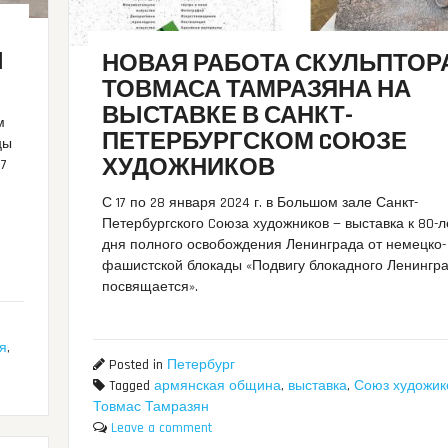
Ы
НОВАЯ РАБОТА СКУЛЬПТОР
ТОВМАСА ТАМРАЗЯНА НА
ВЫСТАВКЕ В САНКТ-
м
ПЕТЕРБУРГСКОМ CОЮЗЕ
цы
ХУДОЖНИКОВ
17
С 17 по 28 января 2024 г. в Большом зале Санкт-
Петербургского Cоюза художников — выставка к 80-
дня полного освобождения Ленинграда от немецко-
фашистской блокады «Подвигу блокадного Ленингр
посвящается».
я
,
Posted in
Петербург
Tagged
армянская община
,
выставка
,
Союз художик
Товмас Тамразян
Leave a comment