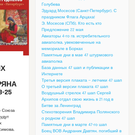
Голубева
Эдуард Мосесов (Санкт-Петербург). С
праздником Флага Арцаха!
Э. Мосесов (СПб). Кто есть кто
Предложение 22 мая
Авиаторы 4-го гв. истребительного
авиаполка, увековеченные на
мемориале в Борках
Памятные дни в мае 47 штурмового
авиаполка
ИХ
База данных 47 шап и публикации в
Интернете
Третья версия плаката — летчики 47 шап
РЯНА
О третьей версии плаката 47 шап
-25
Воздушный стрелок 47 шап Сергей
Архипов отдал свою жизнь в 21 год в
Битве за Ленинград
ле Союза
Стихотворения Владимира Полянского
будут
о родном 47 шап
х
Памятные дни в марте 47-го шап
симова,
Боец ВОВ Андраник Давтян, погибший в