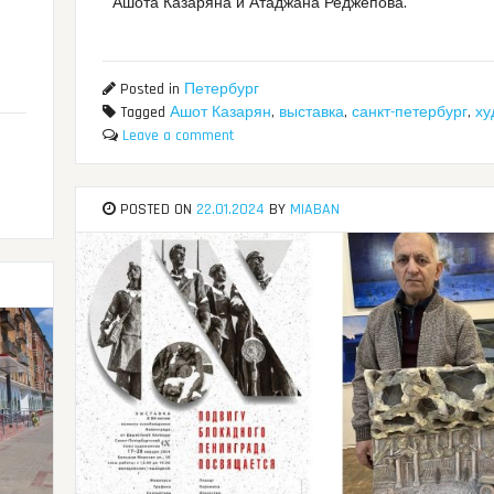
Ашота Казаряна и Атаджана Реджепова.
Posted in
Петербург
Tagged
Ашот Казарян
,
выставка
,
санкт-петербург
,
ху
Leave a comment
POSTED ON
22.01.2024
BY
MIABAN