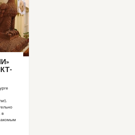
И»
КТ-
бурге
и!).
тельно
 в
знакомым