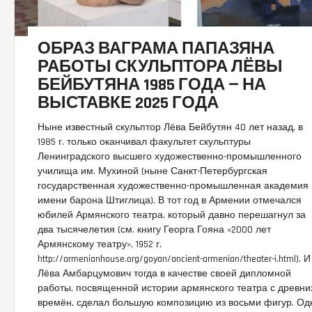
ОБРАЗ ВАГРАМА ПАПАЗЯНА
РАБОТЫ СКУЛЬПТОРА ЛЁВЫ
БЕЙБУТЯНА 1985 ГОДА — НА
ВЫСТАВКЕ 2025 ГОДА
Ныне известный скульптор Лёва Бейбутян 40 лет назад, в
1985 г. только оканчивал факультет скульптуры
Ленинградского высшего художественно-промышленного
училища им. Мухиной (ныне Санкт-Петербургская
государственная художественно-промышленная академия
имени барона Штиглица). В тот год в Армении отмечался
юбилей Армянского театра, который давно перешагнул за
два тысячелетия (см. книгу Георга Гояна «2000 лет
Армянскому театру», 1952 г.
http://armenianhouse.org/goyan/ancient-armenian/theater-i.html). И
Лёва Амбарцумович тогда в качестве своей дипломной
работы, посвященной истории армянского театра с древни
времён, сделал большую композицию из восьми фигур. Од