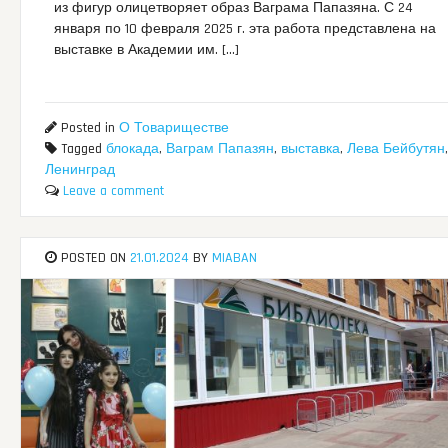
из фигур олицетворяет образ Ваграма Папазяна. С 24
января по 10 февраля 2025 г. эта работа представлена на
выставке в Академии им. […]
Posted in
О Товариществе
Tagged
блокада
,
Ваграм Папазян
,
выставка
,
Лева Бейбутян
,
Ленинград
Leave a comment
POSTED ON
21.01.2024
BY
MIABAN