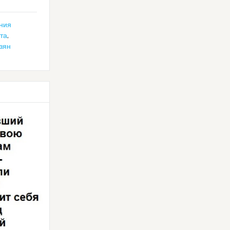
ния
та
,
зян