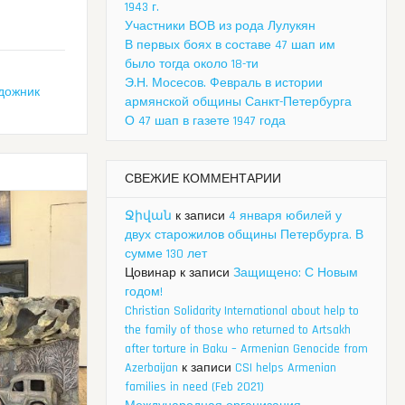
1943 г.
Участники ВОВ из рода Лулукян
В первых боях в составе 47 шап им
было тогда около 18-ти
Э.Н. Мосесов. Февраль в истории
дожник
армянской общины Санкт-Петербурга
О 47 шап в газете 1947 года
СВЕЖИЕ КОММЕНТАРИИ
Ջիվան
к записи
4 января юбилей у
двух старожилов общины Петербурга. В
сумме 130 лет
Цовинар
к записи
Защищено: С Новым
годом!
Christian Solidarity International about help to
the family of those who returned to Artsakh
after torture in Baku – Armenian Genocide from
Azerbaijan
к записи
CSI helps Armenian
families in need (Feb 2021)