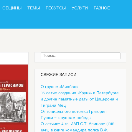
ОБЩИНЫ
ТЕМЫ
РЕСУРСЫ
УСЛУГИ
РАЗНОЕ
Найти:
СВЕЖИЕ ЗАПИСИ
О группе «Миабан»
35-летие создания «Крунк» в Петербурге
и другие памятные даты от Цицерона и
Тиграна Мец
От гениального потомка Григория
Пушки — к пушкам победы
О летчике 4 гв. ИАП С.Т. Апинове (1918-
1943) в книге командира полка В.Ф.