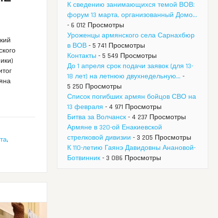
К сведению занимающихся темой ВОВ:
форум 13 марта, организованный Домо...
- 6 012 Просмотры
Уроженцы армянского села Сарнахбюр
ский
в ВОВ
- 5 741 Просмотры
ского
Контакты
- 5 549 Просмотры
ики)
До 1 апреля срок подачи заявок (для 13-
итог
18 лет) на летнюю двухнедельную...
-
яна
5 250 Просмотры
Список погибших армян бойцов СВО на
13 февраля
- 4 971 Просмотры
Битва за Волчанск
- 4 237 Просмотры
Армяне в 320-ой Енакиевской
стрелковой дивизии
- 3 205 Просмотры
та
,
К 110-летию Гаянэ Давидовны Анановой-
Ботвинник
- 3 086 Просмотры