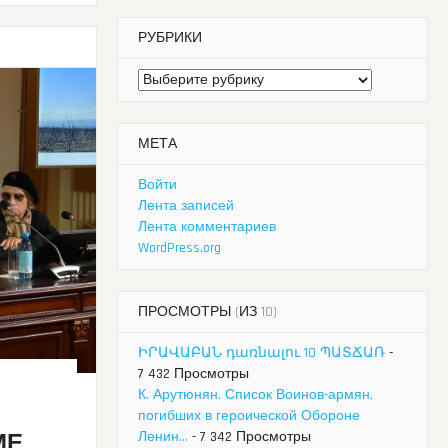
РУБРИКИ
Рубрики
МЕТА
Войти
Лента записей
Лента комментариев
WordPress.org
ПРОСМОТРЫ (ИЗ 10)
ԻՐԱՎԱԲԱՆ դառնալու 10 ՊԱՏՃԱՌ
-
7 432 Просмотры
К. Арутюнян. Список Воинов-армян,
погибших в героической Обороне
Ленин...
- 7 342 Просмотры
МЕ