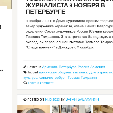
ЖУРНАЛИСТА 8 НОЯБРЯ В
ПЕТЕРБУРГЕ
8 ноября 2023 г. в Доме журналиста прошел творче
З
вечер художника-керамиста, члена Санкт-Петербург
отделения Союза художников России (Секция керам
Товмаса Тамразяна. Эта встреча как бы подводила 
очередной персональной выставки Товмаса Тамраз
“Следы времени” в Домжуре с 11 октября.
Posted in
Армения
,
Петербург
,
Россия-Армения
 на
Tagged
армянская община
,
выставка
,
Дом журналис
культура
,
санкт-петербург
,
Товмас Тамразян
Leave a comment
POSTED ON
14.10.2023
BY
ВАГАН БАБАХАНЯН