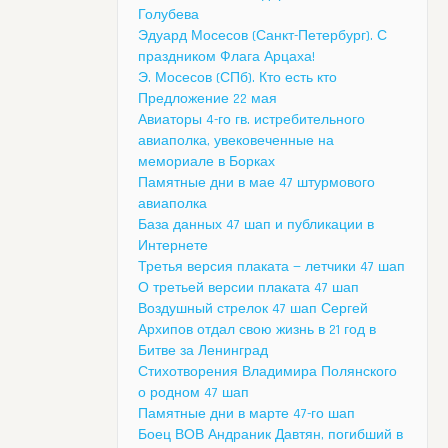
Голубева
Эдуард Мосесов (Санкт-Петербург). С
праздником Флага Арцаха!
Э. Мосесов (СПб). Кто есть кто
Предложение 22 мая
Авиаторы 4-го гв. истребительного
авиаполка, увековеченные на
мемориале в Борках
Памятные дни в мае 47 штурмового
авиаполка
База данных 47 шап и публикации в
Интернете
Третья версия плаката — летчики 47 шап
О третьей версии плаката 47 шап
Воздушный стрелок 47 шап Сергей
Архипов отдал свою жизнь в 21 год в
Битве за Ленинград
Стихотворения Владимира Полянского
о родном 47 шап
Памятные дни в марте 47-го шап
Боец ВОВ Андраник Давтян, погибший в