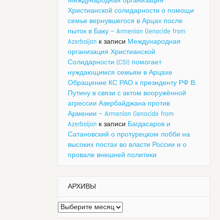
Международная организация
Христианской солидарности о помощи
семье вернувшегося в Арцах после
пыток в Баку — Armenian Genocide from
Azerbaijan
к записи
Международная
организация Христианской
Солидарности (CSI) помогает
нуждающимся семьям в Арцахе
Обращение КС РАО к президенту РФ В.
Путину в связи с актом вооружённой
агрессии Азербайджана против
Армении — Armenian Genocide from
Azerbaijan
к записи
Багдасаров и
Сатановский о протурецком лобби на
высоких постах во власти России и о
провале внешней политики
АРХИВЫ
Архивы