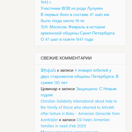
1943 г.
Участники ВОВ из рода Лулукян
В первых боях в составе 47 шап им
было тогда около 18-ти
Э.Н. Мосесов. Февраль в истории
армянской общины Санкт-Петербурга
О 47 шап в газете 1947 года
СВЕЖИЕ КОММЕНТАРИИ
Ջիվան
к записи
4 января юбилей у
двух старожилов общины Петербурга. В
сумме 130 лет
Цовинар
к записи
Защищено: С Новым
годом!
Christian Solidarity International about help to
the family of those who returned to Artsakh
after torture in Baku – Armenian Genocide from
Azerbaijan
к записи
CSI helps Armenian
families in need (Feb 2021)