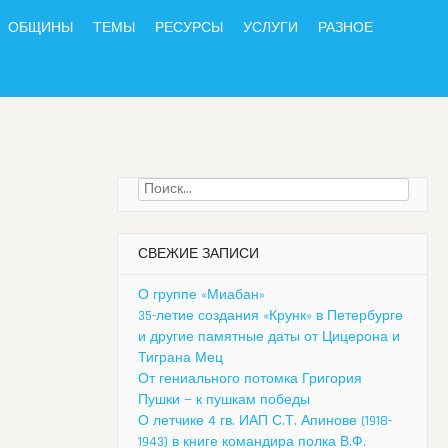
ОБЩИНЫ
ТЕМЫ
РЕСУРСЫ
УСЛУГИ
РАЗНОЕ
Найти:
СВЕЖИЕ ЗАПИСИ
О группе «Миабан»
35-летие создания «Крунк» в Петербурге
и другие памятные даты от Цицерона и
Тиграна Мец
От гениального потомка Григория
Пушки — к пушкам победы
О летчике 4 гв. ИАП С.Т. Апинове (1918-
1943) в книге командира полка В.Ф.