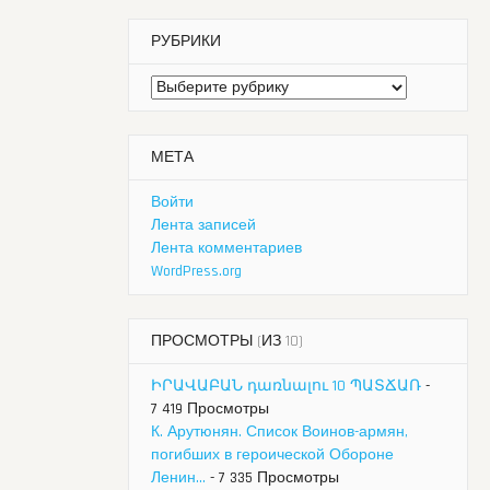
РУБРИКИ
Рубрики
МЕТА
Войти
Лента записей
Лента комментариев
WordPress.org
ПРОСМОТРЫ (ИЗ 10)
ԻՐԱՎԱԲԱՆ դառնալու 10 ՊԱՏՃԱՌ
-
7 419 Просмотры
К. Арутюнян. Список Воинов-армян,
погибших в героической Обороне
Ленин...
- 7 335 Просмотры