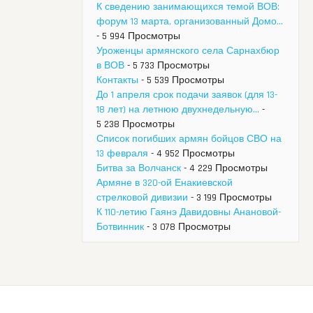
К сведению занимающихся темой ВОВ:
форум 13 марта, организованный Домо...
- 5 994 Просмотры
Уроженцы армянского села Сарнахбюр
в ВОВ
- 5 733 Просмотры
Контакты
- 5 539 Просмотры
До 1 апреля срок подачи заявок (для 13-
18 лет) на летнюю двухнедельную...
-
5 238 Просмотры
Список погибших армян бойцов СВО на
13 февраля
- 4 952 Просмотры
Битва за Волчанск
- 4 229 Просмотры
Армяне в 320-ой Енакиевской
стрелковой дивизии
- 3 199 Просмотры
К 110-летию Гаянэ Давидовны Анановой-
Ботвинник
- 3 078 Просмотры