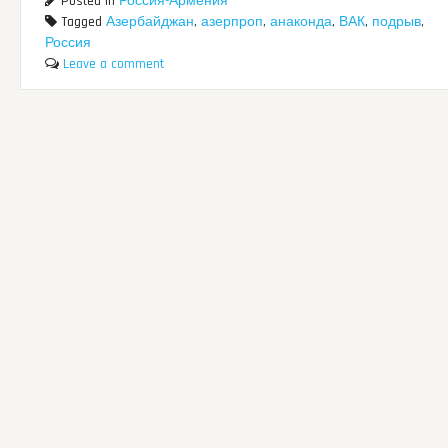
Posted in
Россия-Армения
Tagged
Азербайджан
,
азерпроп
,
анаконда
,
ВАК
,
подрыв
,
Россия
Leave a comment