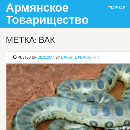
Skip
Армянское
ГЛАВНАЯ
to
content
Товарищество
МЕТКА: ВАК
POSTED ON
09.12.2017
BY
ВАГАН БАБАХАНЯН