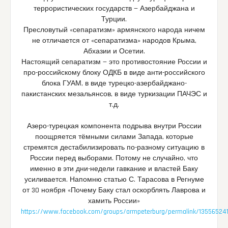
террористических государств — Азербайджана и
Турции.
Пресловутый «сепаратизм» армянского народа ничем
не отличается от «сепаратизма» народов Крыма,
Абхазии и Осетии.
Настоящий сепаратизм — это противостояние России и
про-российскому блоку ОДКБ в виде анти-российского
блока ГУАМ, в виде турецко-азербайджано-
пакистанских мезальянсов, в виде туркизации ПАЧЭС и
т.д.
Азеро-турецкая компонента подрыва внутри России
поощряется тёмными силами Запада, которые
стремятся дестабилизировать по-разному ситуацию в
России перед выборами. Потому не случайно, что
именно в эти дни-недели гавкание и властей Баку
усиливается. Напомню статью С. Тарасова в Регнуме
от 30 ноября «Почему Баку стал оскорблять Лаврова и
хамить России»
https://www.facebook.com/groups/armpeterburg/permalink/13556524