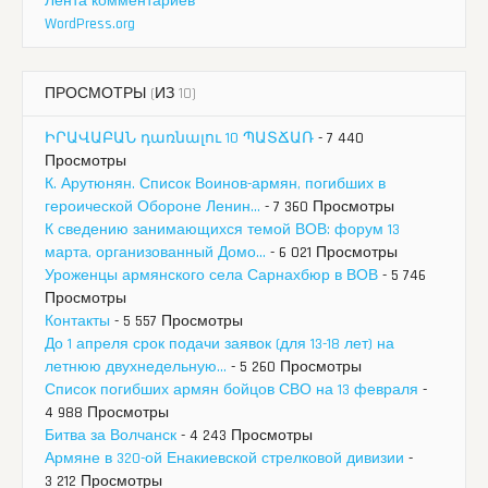
Лента комментариев
WordPress.org
ПРОСМОТРЫ (ИЗ 10)
ԻՐԱՎԱԲԱՆ դառնալու 10 ՊԱՏՃԱՌ
- 7 440
Просмотры
К. Арутюнян. Список Воинов-армян, погибших в
героической Обороне Ленин...
- 7 360 Просмотры
К сведению занимающихся темой ВОВ: форум 13
марта, организованный Домо...
- 6 021 Просмотры
Уроженцы армянского села Сарнахбюр в ВОВ
- 5 746
Просмотры
Контакты
- 5 557 Просмотры
До 1 апреля срок подачи заявок (для 13-18 лет) на
летнюю двухнедельную...
- 5 260 Просмотры
Список погибших армян бойцов СВО на 13 февраля
-
4 988 Просмотры
Битва за Волчанск
- 4 243 Просмотры
Армяне в 320-ой Енакиевской стрелковой дивизии
-
3 212 Просмотры