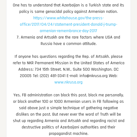
One has to understand that Azerbaijan is a Turkish state and its
policy is same genocidal policy against Armenian nation.
https://www.whitehouse.gov/the-press-
office/2017/04/24/statement-president-donald-j-trump-
armenian-remembrance-day-2017
7. Armenia and Artsakh are the rare factors where USA and
Russia have a common attitude.
If anyone has questions regarding the Rep. of Artsakh, please
refer to NKR Permanent Mission in the United States of America
Address: 734 15th Street, N.W., Suite 500 Washington, DC
20005 Tel: (202) 481-3341 E-mail: info@nkrusa.org Web:
www.nkrusa.org
Yes, FB administration can block this post, block me personally,
or block another 100 or 1000 Armenian users in FB following as
said above just a simple technique of gathering negative
dislikes on the post. But never ever the word of Truth will be
shut up regarding Armenia and Artsakh and regarding racist and
destructive politics of Azerbaijani authorities and their
propagandist machine.