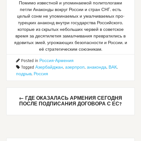
Помимо известной и упоминаемой политологами
петли Анаконды вокруг России и стран СНГ, есть
целый сонм не упоминаемых и умалчиваемых про-
турецких анаконд внутри государства Российского,
которые из скрытых небольших червей в советское
время за десятилетия замалчивания превратились в
ядовитых змей, угрожающих безопасности и России, и
её стратегическим союзникам.
Posted in
Россия-Армения
Tagged
Азербайджан
,
азерпроп
,
анаконда
,
ВАК
,
подрыв
,
Россия
Post
←
ГДЕ ОКАЗАЛАСЬ АРМЕНИЯ СЕГОДНЯ
navigation
ПОСЛЕ ПОДПИСАНИЯ ДОГОВОРА С ЕС?