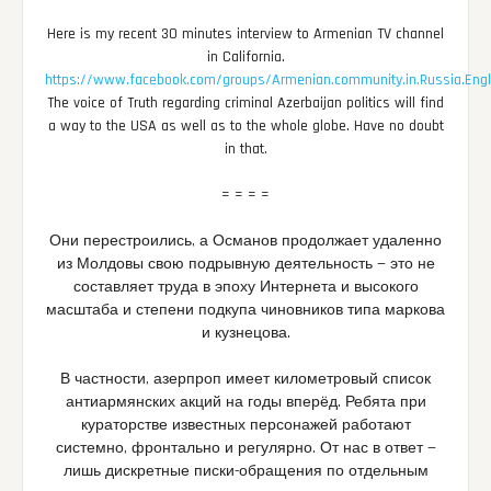
Here is my recent 30 minutes interview to Armenian TV channel
in California.
https://www.facebook.com/groups/Armenian.community.in.Russia.Eng
The voice of Truth regarding criminal Azerbaijan politics will find
a way to the USA as well as to the whole globe. Have no doubt
in that.
= = = =
Они перестроились, а Османов продолжает удаленно
из Молдовы свою подрывную деятельность — это не
составляет труда в эпоху Интернета и высокого
масштаба и степени подкупа чиновников типа маркова
и кузнецова.
В частности, азерпроп имеет километровый список
антиармянских акций на годы вперёд. Ребята при
кураторстве известных персонажей работают
системно, фронтально и регулярно. От нас в ответ —
лишь дискретные писки-обращения по отдельным