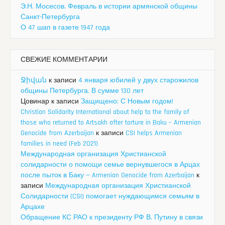
Э.Н. Мосесов. Февраль в истории армянской общины
Санкт-Петербурга
О 47 шап в газете 1947 года
СВЕЖИЕ КОММЕНТАРИИ
Ջիվան
к записи
4 января юбилей у двух старожилов
общины Петербурга. В сумме 130 лет
Цовинар
к записи
Защищено: С Новым годом!
Christian Solidarity International about help to the family of
those who returned to Artsakh after torture in Baku – Armenian
Genocide from Azerbaijan
к записи
CSI helps Armenian
families in need (Feb 2021)
Международная организация Христианской
солидарности о помощи семье вернувшегося в Арцах
после пыток в Баку — Armenian Genocide from Azerbaijan
к
записи
Международная организация Христианской
Солидарности (CSI) помогает нуждающимся семьям в
Арцахе
Обращение КС РАО к президенту РФ В. Путину в связи