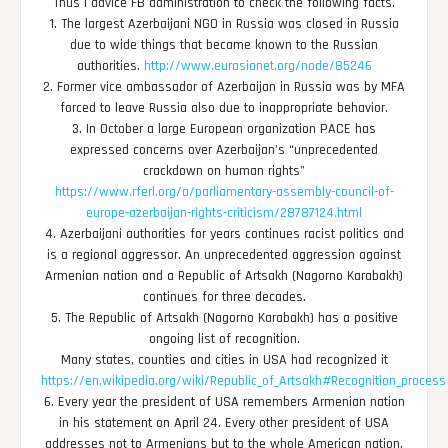
Thus I advice FB administration to check the following facts.
1. The largest Azerbaijani NGO in Russia was closed in Russia
due to wide things that became known to the Russian
authorities.
http://www.eurasianet.org/node/85246
2. Former vice ambassador of Azerbaijan in Russia was by MFA
forced to leave Russia also due to inappropriate behavior.
3. In October a large European organization PACE has
expressed concerns over Azerbaijan’s “unprecedented
crackdown on human rights”
https://www.rferl.org/a/parliamentary-assembly-council-of-
europe-azerbaijan-rights-criticism/28787124.html
4. Azerbaijani authorities for years continues racist politics and
is a regional aggressor. An unprecedented aggression against
Armenian nation and a Republic of Artsakh (Nagorno Karabakh)
continues for three decades.
5. The Republic of Artsakh (Nagorno Karabakh) has a positive
ongoing list of recognition.
Many states, counties and cities in USA had recognized it
https://en.wikipedia.org/wiki/Republic_of_Artsakh#Recognition_process
6. Every year the president of USA remembers Armenian nation
in his statement on April 24. Every other president of USA
addresses not to Armenians but to the whole American nation.