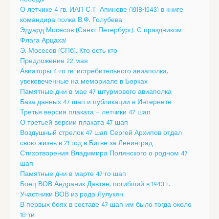
О летчике 4 гв. ИАП С.Т. Апинове (1918-1943) в книге
командира полка В.Ф. Голубева
Эдуард Мосесов (Санкт-Петербург). С праздником
Флага Арцаха!
Э. Мосесов (СПб). Кто есть кто
Предложение 22 мая
Авиаторы 4-го гв. истребительного авиаполка,
увековеченные на мемориале в Борках
Памятные дни в мае 47 штурмового авиаполка
База данных 47 шап и публикации в Интернете
Третья версия плаката — летчики 47 шап
О третьей версии плаката 47 шап
Воздушный стрелок 47 шап Сергей Архипов отдал
свою жизнь в 21 год в Битве за Ленинград
Стихотворения Владимира Полянского о родном 47
шап
Памятные дни в марте 47-го шап
Боец ВОВ Андраник Давтян, погибший в 1943 г.
Участники ВОВ из рода Лулукян
В первых боях в составе 47 шап им было тогда около
18-ти