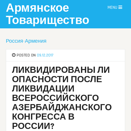
Skip
Армянское
MENU
to
content
Товарищество
Россия-Армения
POSTED ON
09.12.2017
ЛИКВИДИРОВАНЫ ЛИ
ОПАСНОСТИ ПОСЛЕ
ЛИКВИДАЦИИ
ВСЕРОССИЙСКОГО
АЗЕРБАЙДЖАНСКОГО
КОНГРЕССА В
РОССИИ?