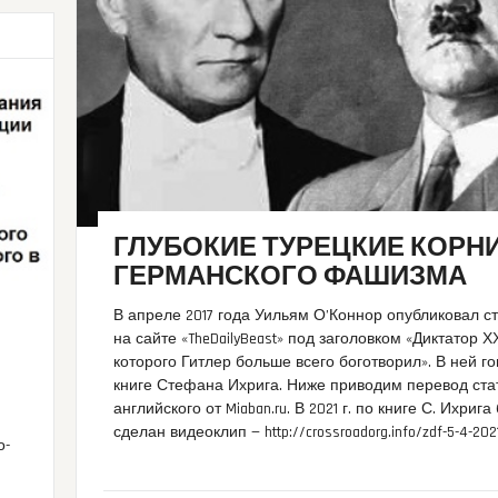
ГЛУБОКИЕ ТУРЕЦКИЕ КОРН
ГЕРМАНСКОГО ФАШИЗМА
В апреле 2017 года Уильям О’Коннор опубликовал с
на сайте «TheDailyBeast» под заголовком «Диктатор Х
которого Гитлер больше всего боготворил». В ней г
книге Стефана Ихрига. Ниже приводим перевод ста
английского от Miaban.ru. В 2021 г. по книге С. Ихрига
сделан видеоклип — http://crossroadorg.info/zdf-5-4-202
о-