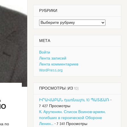
РУБРИКИ
Рубрики
МЕТА
Войти
Лента записей
Лента комментариев
WordPress.org
ПРОСМОТРЫ (ИЗ 10)
А
ԻՐԱՎԱԲԱՆ դառնալու 10 ՊԱՏՃԱՌ
-
ПО
7 427 Просмотры
К. Арутюнян. Список Воинов-армян,
погибших в героической Обороне
Ленин...
- 7 341 Просмотры
ка по