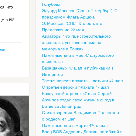
Голубева
ся, что
Эдуард Мосесов (Санкт-Петербург). С
праздником Флага Арцаха!
е в 1921
Э. Мосесов (СПб). Кто есть кто
Предложение 22 мая
Авиаторы 4-го гв. истребительного
авиаполка, увековеченные на
мемориале в Борках
ика
,
Памятные дни в мае 47 штурмового
авиаполка
я
База данных 47 шап и публикации в
Интернете
Третья версия плаката — летчики 47 шап
О третьей версии плаката 47 шап
Воздушный стрелок 47 шап Сергей
Архипов отдал свою жизнь в 21 год в
Битве за Ленинград
Стихотворения Владимира Полянского
о родном 47 шап
Памятные дни в марте 47-го шап
Боец ВОВ Андраник Давтян, погибший в