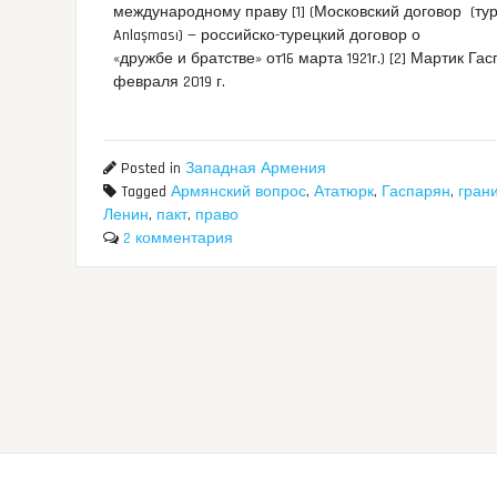
международному праву [1] (Московский договор (тур
Anlaşması) — российско-турецкий договор о
«дружбе и братстве» от16 марта 1921г.) [2] Мартик Га
февраля 2019 г.
Posted in
Западная Армения
Tagged
Армянский вопрос
,
Ататюрк
,
Гаспарян
,
гран
Ленин
,
пакт
,
право
2 комментария