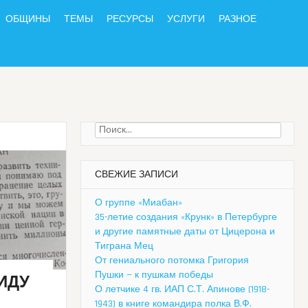
ОБЩИНЫ
ТЕМЫ
РЕСУРСЫ
УСЛУГИ
РАЗНОЕ
Найти:
СВЕЖИЕ ЗАПИСИ
О группе «Миабан»
35-летие создания «Крунк» в Петербурге
и другие памятные даты от Цицерона и
Тиграна Мец
От гениального потомка Григория
Пушки — к пушкам победы
ИДУ
О летчике 4 гв. ИАП С.Т. Апинове (1918-
1943) в книге командира полка В.Ф.