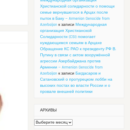
Международная организация
Христианской солидарности о помощи
семье вернувшегося в Арцах после
пыток в Баку — Armenian Genocide from
Azerbaijan
к записи
Международная
организация Христианской
Солидарности (CSI) помогает
нуждающимся семьям в Арцахе
Обращение КС РАО к президенту РФ В.
Путину в связи с актом вооружённой
агрессии Азербайджана против
Армении — Armenian Genocide from
Azerbaijan
к записи
Багдасаров и
Сатановский о протурецком лобби на
высоких постах во власти России и о
провале внешней политики
АРХИВЫ
Архивы