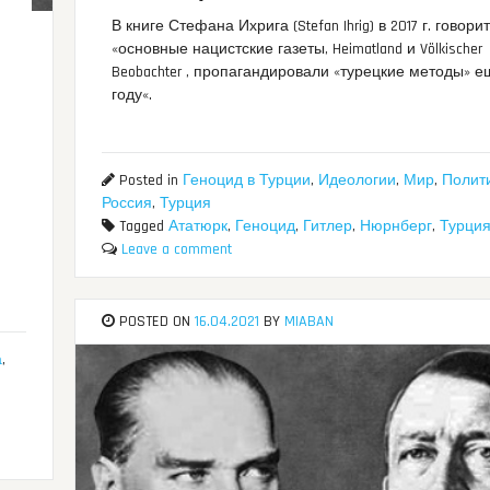
В книге Стефана Ихрига (Stefan Ihrig) в 2017 г. говорит
«основные нацистские газеты, Heimatland и Völkischer
Beobachter , пропагандировали «турецкие методы» ещ
году«.
Posted in
Геноцид в Турции
,
Идеологии
,
Мир
,
Полит
Россия
,
Турция
Tagged
Ататюрк
,
Геноцид
,
Гитлер
,
Нюрнберг
,
Турци
Leave a comment
POSTED ON
16.04.2021
BY
MIABAN
а
,