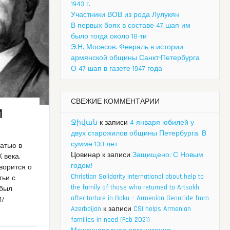
1943 г.
Участники ВОВ из рода Лулукян
В первых боях в составе 47 шап им
было тогда около 18-ти
Э.Н. Мосесов. Февраль в истории
армянской общины Санкт-Петербурга
О 47 шап в газете 1947 года
СВЕЖИЕ КОММЕНТАРИИ
И
Ջիվան
к записи
4 января юбилей у
двух старожилов общины Петербурга. В
сумме 130 лет
татью в
Цовинар
к записи
Защищено: С Новым
Х века,
годом!
оворится о
Christian Solidarity International about help to
тьи с
the family of those who returned to Artsakh
 был
after torture in Baku – Armenian Genocide from
1/
Azerbaijan
к записи
CSI helps Armenian
families in need (Feb 2021)