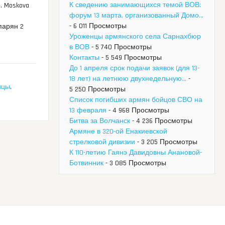
К сведению занимающихся темой ВОВ:
. Moskova
форум 13 марта, организованный Домо...
- 6 011 Просмотры
спарян 2
Уроженцы армянского села Сарнахбюр
в ВОВ
- 5 740 Просмотры
Контакты
- 5 549 Просмотры
До 1 апреля срок подачи заявок (для 13-
18 лет) на летнюю двухнедельную...
-
ицы
,
5 250 Просмотры
Список погибших армян бойцов СВО на
13 февраля
- 4 968 Просмотры
Битва за Волчанск
- 4 236 Просмотры
Армяне в 320-ой Енакиевской
стрелковой дивизии
- 3 205 Просмотры
К 110-летию Гаянэ Давидовны Анановой-
Ботвинник
- 3 085 Просмотры