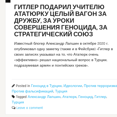
ГИТЛЕР ПОДАРИЛ УЧИТЕЛЮ
АТАТЮРКУ ЦЕЛЫЙ ВАГОН ЗА
ДРУЖБУ, ЗА УРОКИ
СОВЕРШЕНИЯ ГЕНОЦИДА, ЗА
СТРАТЕГИЧЕСКИЙ СОЮЗ
Известный блогер Александр Лапшин в октябре 2020 г.
опубликовал одну заметку (также и в Фейсбуке) «Гитлер в
своих записях указывал на то, что Ататюрк очень
«эффективно» решал национальный вопрос в Турции,
подразумевая армян и понтийских греков».
Posted in
Геноцид в Турции
,
Идеологии
,
Против терроризм
Против фальсификаций
,
Турция
Tagged
Александр Лапшин
,
Ататюрк
,
Геноцид
,
Гитлер
,
Турция
Leave a comment