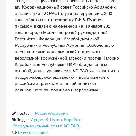
in English — https://miaban.ru/themes/rus-arm/cc-10-1-2021-
en/ Координационный совет Российско-Армянских
организаций (КС РАО), функционирующий с 2013
года, обратился к президенту РФ В. Путину с
письмом в связи с намеченной на 11 января 2021
года в городе Москве встречей руководителей
Российской Федерации, Азербайджанской
Республики и Республики Армения. Озабоченные
последствиями для армянской стороны от
вероломной вооружённой агрессии против Нагорно-
Карабахской Республики (НКР) объединённых
азербайджано-турецких сил, КС РАО указывает и на
продолжающуюся экспансию и приближение к
российским границам опасной политики
радикального пантюркизма и терроризма.
Posted in
Россия-Армения
Tagged
Арцах
,
В. Путин
,
Карабах
,
Координационный совет
,
КС РАО
Leave a comment