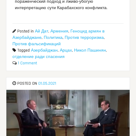
пораженческий подход и лживо-убогую
интерпретацию сути Карабахского конфликта.
Posted in
Ай Дат
,
Армения
,
Геноцид армян в
Азербайджане
,
Политика
,
Против терроризма
,
Против фальсификаций
Tagged
Азербайджан
,
Арцах
,
Никол Пашинян
,
отделение ради спасения
1 Comment
POSTED ON
01.05.2021