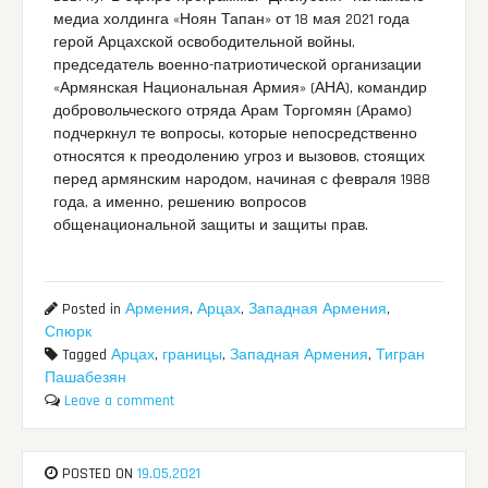
медиа холдинга «Ноян Тапан» от 18 мая 2021 года
герой Арцахской освободительной войны,
председатель военно-патриотической организации
«Армянская Национальная Армия» (АНА), командир
добровольческого отряда Арам Торгомян (Арамо)
подчеркнул те вопросы, которые непосредственно
относятся к преодолению угроз и вызовов, стоящих
перед армянским народом, начиная с февраля 1988
года, а именно, решению вопросов
общенациональной защиты и защиты прав.
Posted in
Армения
,
Арцах
,
Западная Армения
,
Спюрк
Tagged
Арцах
,
границы
,
Западная Армения
,
Тигран
Пашабезян
Leave a comment
POSTED ON
19.05.2021