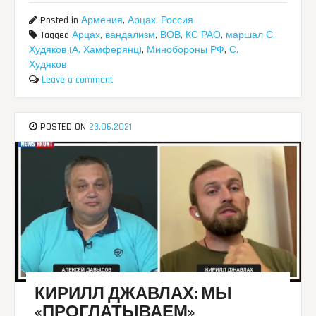
Posted in
Армения
,
Арцах
,
Россия
Tagged
Арцах
,
вандализм
,
ВОВ
,
КС РАО
,
маршал С.
Худяков (А. Хамферянц)
,
Минобороны РФ
,
С.
Худяков
Leave a comment
POSTED ON
23.06.2021
КИРИЛЛ ДЖАВЛАХ: МЫ
«ПРОГЛАТЫВАЕМ»