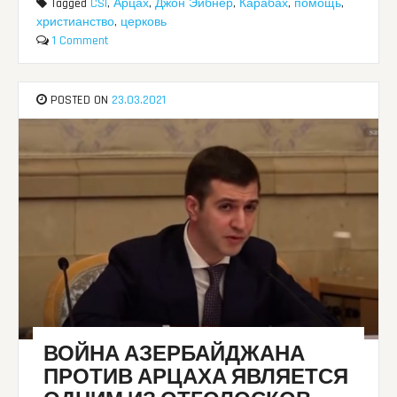
Tagged
CSI
,
Арцах
,
Джон Эйбнер
,
Карабах
,
помощь
,
христианство
,
церковь
1 Comment
POSTED ON
23.03.2021
ВОЙНА АЗЕРБАЙДЖАНА
ПРОТИВ АРЦАХА ЯВЛЯЕТСЯ