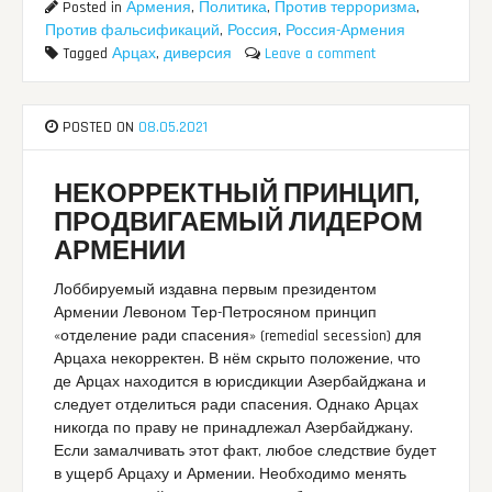
Posted in
Армения
,
Политика
,
Против терроризма
,
Против фальсификаций
,
Россия
,
Россия-Армения
Tagged
Арцах
,
диверсия
Leave a comment
POSTED ON
08.05.2021
НЕКОРРЕКТНЫЙ ПРИНЦИП,
ПРОДВИГАЕМЫЙ ЛИДЕРОМ
АРМЕНИИ
Лоббируемый издавна первым президентом
Армении Левоном Тер-Петросяном принцип
«отделение ради спасения» (remedial secession) для
Арцаха некорректен. В нём скрыто положение, что
де Арцах находится в юрисдикции Азербайджана и
следует отделиться ради спасения. Однако Арцах
никогда по праву не принадлежал Азербайджану.
Если замалчивать этот факт, любое следствие будет
в ущерб Арцаху и Армении. Необходимо менять