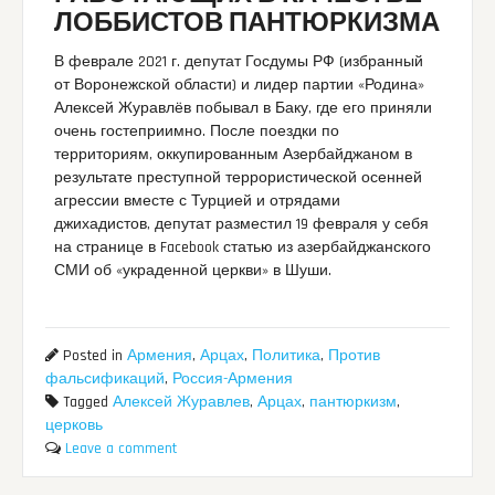
ЛОББИСТОВ ПАНТЮРКИЗМА
В феврале 2021 г. депутат Госдумы РФ (избранный
от Воронежской области) и лидер партии «Родина»
Алексей Журавлёв побывал в Баку, где его приняли
очень гостеприимно. После поездки по
территориям, оккупированным Азербайджаном в
результате преступной террористической осенней
агрессии вместе с Турцией и отрядами
джихадистов, депутат разместил 19 февраля у себя
на странице в Facebook статью из азербайджанского
СМИ об «украденной церкви» в Шуши.
Posted in
Армения
,
Арцах
,
Политика
,
Против
фальсификаций
,
Россия-Армения
Tagged
Алексей Журавлев
,
Арцах
,
пантюркизм
,
церковь
Leave a comment