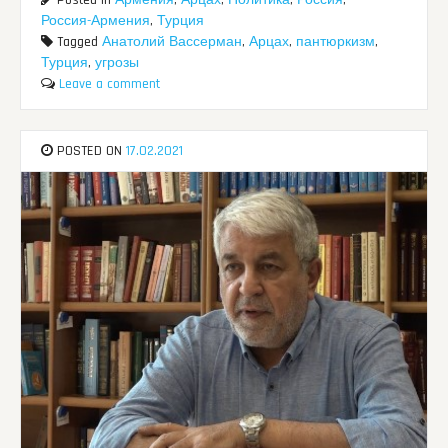
Posted in
Армения
,
Арцах
,
Политика
,
Россия
,
Россия-Армения
,
Турция
Tagged
Анатолий Вассерман
,
Арцах
,
пантюркизм
,
Турция
,
угрозы
Leave a comment
POSTED ON
17.02.2021