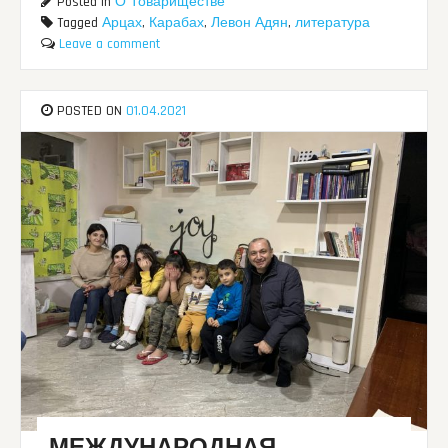
Posted in
О Товариществе
Tagged
Арцах
,
Карабах
,
Левон Адян
,
литература
Leave a comment
POSTED ON
01.04.2021