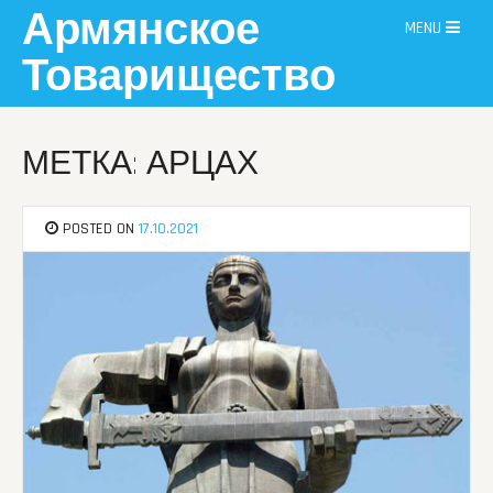
Skip
Армянское
MENU
to
content
Товарищество
МЕТКА: АРЦАХ
POSTED ON
17.10.2021