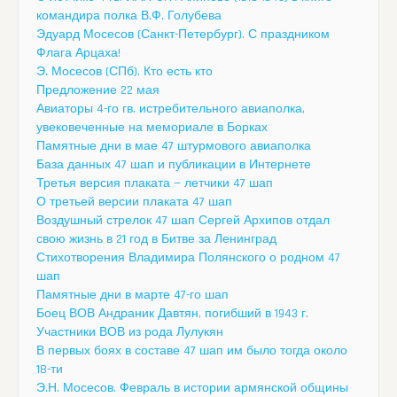
командира полка В.Ф. Голубева
Эдуард Мосесов (Санкт-Петербург). С праздником
Флага Арцаха!
Э. Мосесов (СПб). Кто есть кто
Предложение 22 мая
Авиаторы 4-го гв. истребительного авиаполка,
увековеченные на мемориале в Борках
Памятные дни в мае 47 штурмового авиаполка
База данных 47 шап и публикации в Интернете
Третья версия плаката — летчики 47 шап
О третьей версии плаката 47 шап
Воздушный стрелок 47 шап Сергей Архипов отдал
свою жизнь в 21 год в Битве за Ленинград
Стихотворения Владимира Полянского о родном 47
шап
Памятные дни в марте 47-го шап
Боец ВОВ Андраник Давтян, погибший в 1943 г.
Участники ВОВ из рода Лулукян
В первых боях в составе 47 шап им было тогда около
18-ти
Э.Н. Мосесов. Февраль в истории армянской общины