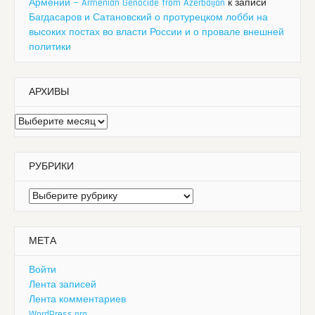
Армении — Armenian Genocide from Azerbaijan
к записи
Багдасаров и Сатановский о протурецком лобби на
высоких постах во власти России и о провале внешней
политики
АРХИВЫ
Архивы
РУБРИКИ
Рубрики
МЕТА
Войти
Лента записей
Лента комментариев
WordPress.org