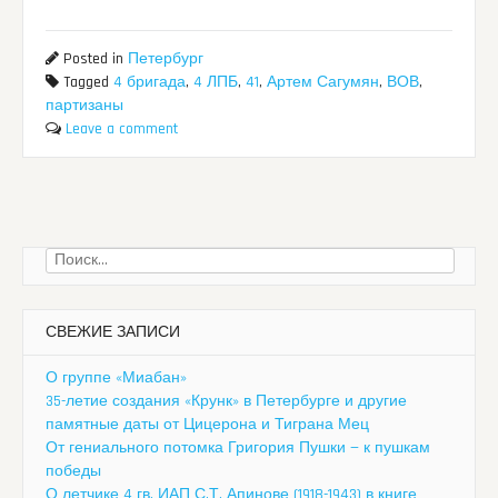
Posted in
Петербург
Tagged
4 бригада
,
4 ЛПБ
,
41
,
Артем Сагумян
,
ВОВ
,
партизаны
Leave a comment
Найти:
СВЕЖИЕ ЗАПИСИ
О группе «Миабан»
35-летие создания «Крунк» в Петербурге и другие
памятные даты от Цицерона и Тиграна Мец
От гениального потомка Григория Пушки — к пушкам
победы
О летчике 4 гв. ИАП С.Т. Апинове (1918-1943) в книге