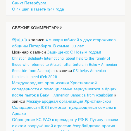
Санкт-Петербурга
О 47 шап в газете 1947 года
СВЕЖИЕ КОММЕНТАРИИ
Ջիվան
к записи
4 января юбилей у двух старожилов
общины Петербурга. В сумме 130 лет
Цовинар
к записи
Защищено: С Новым годом!
Christian Solidarity International about help to the family of
those who returned to Artsakh after torture in Baku – Armenian
Genocide from Azerbaijan
к записи
CSI helps Armenian
families in need (Feb 2021)
Международная организация Христианской
солидарности о помощи семье вернувшегося в Арцах
после пыток в Баку — Armenian Genocide from Azerbaijan
к
записи
Международная организация Христианской
Солидарности (CSI) помогает нуждающимся семьям в
Арцахе
Обращение КС РАО к президенту РФ В. Путину в связи
с актом вооружённой агрессии Азербайджана против