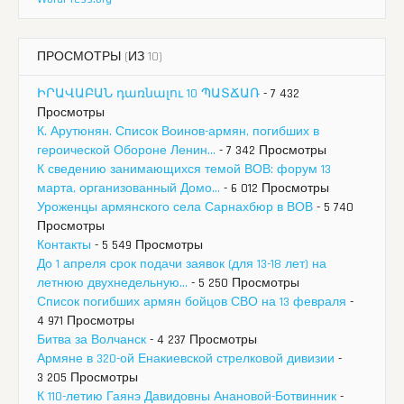
ПРОСМОТРЫ (ИЗ 10)
ԻՐԱՎԱԲԱՆ դառնալու 10 ՊԱՏՃԱՌ
- 7 432
Просмотры
К. Арутюнян. Список Воинов-армян, погибших в
героической Обороне Ленин...
- 7 342 Просмотры
К сведению занимающихся темой ВОВ: форум 13
марта, организованный Домо...
- 6 012 Просмотры
Уроженцы армянского села Сарнахбюр в ВОВ
- 5 740
Просмотры
Контакты
- 5 549 Просмотры
До 1 апреля срок подачи заявок (для 13-18 лет) на
летнюю двухнедельную...
- 5 250 Просмотры
Список погибших армян бойцов СВО на 13 февраля
-
4 971 Просмотры
Битва за Волчанск
- 4 237 Просмотры
Армяне в 320-ой Енакиевской стрелковой дивизии
-
3 205 Просмотры
К 110-летию Гаянэ Давидовны Анановой-Ботвинник
-