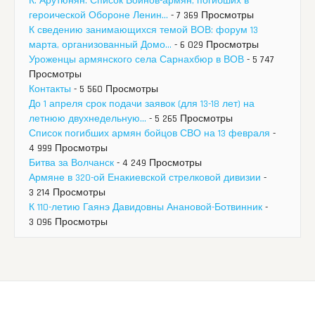
К. Арутюнян. Список Воинов-армян, погибших в
героической Обороне Ленин...
- 7 369 Просмотры
К сведению занимающихся темой ВОВ: форум 13
марта, организованный Домо...
- 6 029 Просмотры
Уроженцы армянского села Сарнахбюр в ВОВ
- 5 747
Просмотры
Контакты
- 5 560 Просмотры
До 1 апреля срок подачи заявок (для 13-18 лет) на
летнюю двухнедельную...
- 5 265 Просмотры
Список погибших армян бойцов СВО на 13 февраля
-
4 999 Просмотры
Битва за Волчанск
- 4 249 Просмотры
Армяне в 320-ой Енакиевской стрелковой дивизии
-
3 214 Просмотры
К 110-летию Гаянэ Давидовны Анановой-Ботвинник
-
3 096 Просмотры