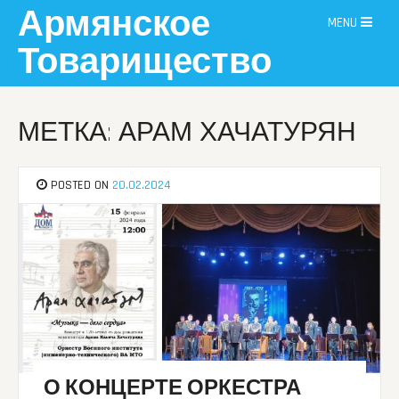
Skip
Армянское
MENU
to
content
Товарищество
МЕТКА: АРАМ ХАЧАТУРЯН
POSTED ON
20.02.2024
О КОНЦЕРТЕ ОРКЕСТРА