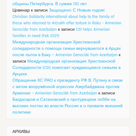
общины Петербурга. В сумме 130 лет
Цовинар
к записи
Защищено: С Новым годом!
Christian Solidarity International about help to the family of
those who returned to Artsakh after torture in Baku – Armenian
Genocide from Azerbaijan
к записи
CSI helps Armenian
families in need (Feb 2021)
Международная организация Христианской
солидарности о помощи семье вернувшегося в Арцах
после пыток в Баку — Armenian Genocide from Azerbaijan
к
записи
Международная организация Христианской
Солидарности (CSI) помогает нуждающимся семьям в
Арцахе
Обращение КС РАО к президенту РФ В. Путину в связи
с актом вооружённой агрессии Азербайджана против
Армении — Armenian Genocide from Azerbaijan
к записи
Багдасаров и Сатановский о протурецком лобби на
высоких постах во власти России и о провале внешней
политики
АРХИВЫ