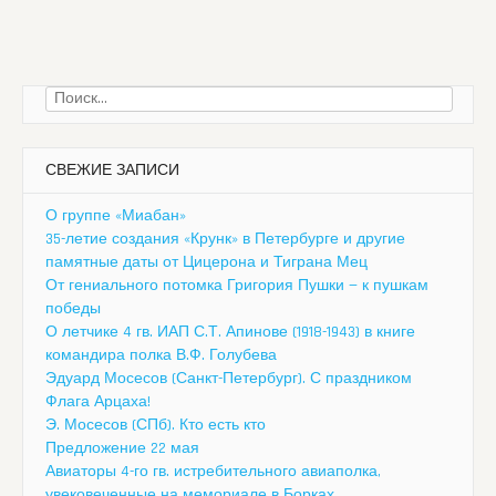
Найти:
СВЕЖИЕ ЗАПИСИ
О группе «Миабан»
35-летие создания «Крунк» в Петербурге и другие
памятные даты от Цицерона и Тиграна Мец
От гениального потомка Григория Пушки — к пушкам
победы
О летчике 4 гв. ИАП С.Т. Апинове (1918-1943) в книге
командира полка В.Ф. Голубева
Эдуард Мосесов (Санкт-Петербург). С праздником
Флага Арцаха!
Э. Мосесов (СПб). Кто есть кто
Предложение 22 мая
Авиаторы 4-го гв. истребительного авиаполка,
увековеченные на мемориале в Борках