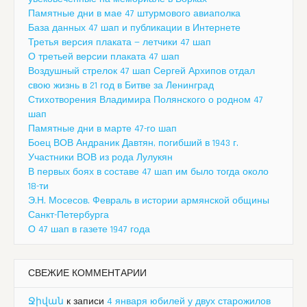
Памятные дни в мае 47 штурмового авиаполка
База данных 47 шап и публикации в Интернете
Третья версия плаката — летчики 47 шап
О третьей версии плаката 47 шап
Воздушный стрелок 47 шап Сергей Архипов отдал
свою жизнь в 21 год в Битве за Ленинград
Стихотворения Владимира Полянского о родном 47
шап
Памятные дни в марте 47-го шап
Боец ВОВ Андраник Давтян, погибший в 1943 г.
Участники ВОВ из рода Лулукян
В первых боях в составе 47 шап им было тогда около
18-ти
Э.Н. Мосесов. Февраль в истории армянской общины
Санкт-Петербурга
О 47 шап в газете 1947 года
СВЕЖИЕ КОММЕНТАРИИ
Ջիվան
к записи
4 января юбилей у двух старожилов